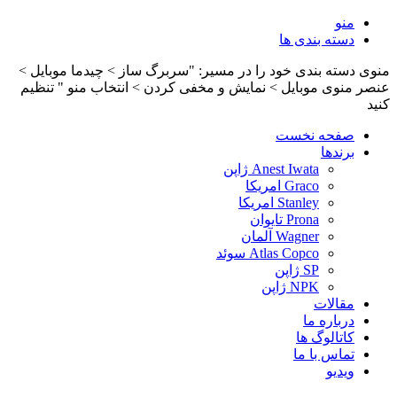
منو
دسته بندی ها
منوی دسته بندی خود را در مسیر: "سربرگ ساز > چیدما موبایل >
عنصر منوی موبایل > نمایش و مخفی کردن > انتخاب منو " تنظیم
کنید
صفحه نخست
برندها
Anest Iwata ژاپن
Graco امریکا
Stanley امریکا
Prona تایوان
Wagner آلمان
Atlas Copco سوئد
SP ژاپن
NPK ژاپن
مقالات
درباره ما
کاتالوگ ها
تماس با ما
ویدیو