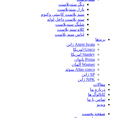
دیگ سندبلاست
نازل سندبلاست
سند بلاست کابینتی وکیوم
سند بلاست داخل لوله
شلنگ سندبلاست
کلاه سند بلاست
لباس سند بلاست
برندها
Anest Iwata ژاپن
Graco امریکا
Stanley امریکا
Prona تایوان
Wagner آلمان
Atlas copco سوئد
SP ژاپن
NPK ژاپن
مقالات
درباره ما
کاتالوگ ها
تماس با ما
ویدیو
صفحه نخست