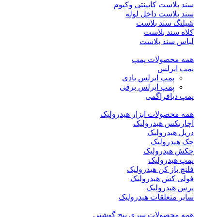
سند بلاست کابینتی وکیوم
سند بلاست داخل لوله
شیلنگ سند بلاست
کلاه سند بلاست
لباس سند بلاست
همه محصولات پمپ
پمپ ایرلس
پمپ ایرلس بادی
پمپ ایرلس برقی
پمپ دیافراگمی
همه محصولات ابزار هیدرولیک
آچاربکس هیدرولیک
دریل هیدرولیک
جک هیدرولیک
چکش هیدرولیک
پمپ هیدرولیک
فلنچ باز کن هیدرولیک
فولی کش هیدرولیک
پرس هیدرولیک
سایر متعلقات هیدرولیک
همه محصولات سری پیچ گوشتی