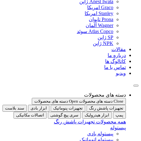
Anest Iwata ژاپن
Graco امریکا
Stanley امریکا
Prona تایوان
Wagner آلمان
Atlas Copco سوئد
SP ژاپن
NPK ژاپن
مقالات
درباره ما
کاتالوگ ها
تماس با ما
ویدیو
دسته های محصولات
Close دسته های محصولات
Open دسته های محصولات
تجهیزات پاشش رنگ
تجهیزات پنوماتیک
ابزار بادی
سند بلاست
پمپ
ابزار هیدرولیک
سری پیچ گوشتی
اتصالات مکانیکی
همه محصولات تجهیزات پاشش رنگ
پیستوله
پیستوله بادی
پیستوله اتوماتیک