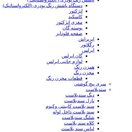
دستگاه پاشش رنگ پودری (الکترواستاتیک)
انژکتور
کاسکید
مغزی انژکتور
پوسته گان
صفحه فلودایز
ایربراش
رگلاتور
ایرلس
گان ایرلس
لوازم جانبی ایرلس
همزن رنگ
مخزن رنگ
قطعات مخزن رنگ
سری پیچ گوشتی
سندبلاست
دیگ سندبلاست
نازل سندبلاست
سند بلاست کابینتی وکیوم
سند بلاست داخل لوله
شلنگ سندبلاست
کلاه سند بلاست
لباس سند بلاست