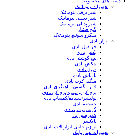
دسته های محصولات
تجهیزات پنوماتیک
شیر برقی پنوماتیک
شیر دستی پنوماتیک
شیر پدالی پنوماتیک
گیج فشار
میکرو سوئیچ پنوماتیک
ابزار بادی
جرثقیل بادی
بکس بادی
پیچ گوشتی بادی
چکش بادی
دریل بادی
بادپاش بادی
منگنه کوب بادی
فرز انگشتی و آهنگری بادی
پرچ کن و مهره پرچ کن بادی
پولیشر/سنباده/کفساب بادی
جغجغه بادی
گریس پمپ بادی
کمپرسور باد
بالانسر
لوازم جانبی ابزار آلات بادی
تجهیزات هیدرولیک