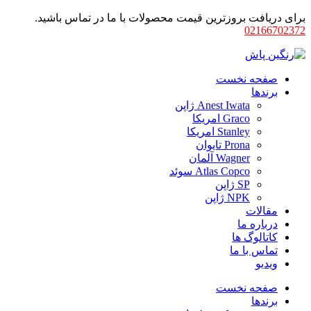
برای دریافت بروزترین قیمت محصولات با ما در تماس باشید.
02166702372
صفحه نخست
برندها
Anest Iwata ژاپن
Graco امریکا
Stanley امریکا
Prona تایوان
Wagner آلمان
Atlas Copco سوئد
SP ژاپن
NPK ژاپن
مقالات
درباره ما
کاتالوگ ها
تماس با ما
ویدیو
صفحه نخست
برندها