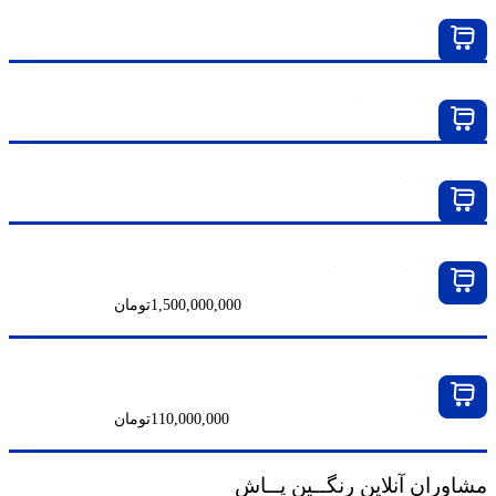
پمپ ایرلس بادی برند YLK کره XT-68000
پمپ ایرلس برقی گراکو مدل Mark V
پمپ ایرلس گراکو مدل مرکور ۳۰:۱
پمپ ایرلس گراکو کینگ ۷۰:۱ مدل XL70-180
1,500,000,000
تومان
پمپ ایرلس مدل S3
110,000,000
تومان
مشاوران آنلاین
رنگــین پــاش