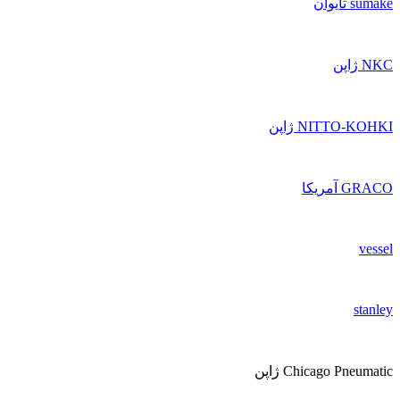
sumake تایوان
NKC ژاپن
NITTO-KOHKI ژاپن
GRACO آمریکا
vessel
stanley
Chicago Pneumatic ژاپن