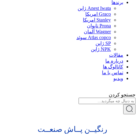
برندها
Anest Iwata ژاپن
Graco امریکا
Stanley امریکا
Prona تایوان
Wagner آلمان
Atlas copco سوئد
SP ژاپن
NPK ژاپن
مقالات
درباره ما
کاتالوگ ها
تماس با ما
ویدیو
جستجو کردن
شــرکت
رنگیــن پــاش صنعــت
نماینده انحصاری پیستوله های پرونا در ایران