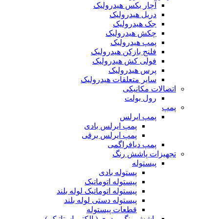
آچار بکس هیدرولیک
دریل هیدرولیک
جک هیدرولیک
چکش هیدرولیک
پمپ هیدرولیک
فلنج بازکن هیدرولیک
فولی کش هیدرولیک
پرس هیدرولیک
سایر متعلقات هیدرولیک
اتصالات مکانیکی
رول بولت
پمپ
پمپ ایرلس
پمپ ایرلس بادی
پمپ ایرلس برقی
پمپ دیافراگمی
تجهیزات پاشش رنگ
پیستوله
پستوله بادی
پیستوله اتوماتیک
پیستوله اتوماتیک لوله بلند
پیستوله دستی لوله بلند
قطعات پیستوله
پاشش رنگ پودری ( الکترواستاتیک )