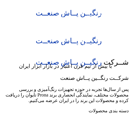
شــرکت
رنگیــن پــاش صنعــت
تامین کننده ابزارالات بادی، رنگ امیزی صنعتی و هیدرولیک
صنایع نفت، گاز و پتروشیمی
شــرکت
رنگیــن پــاش صنعــت
ارائه دهنده راهکارهای خطوط رنگ آمیزی و مونتاژ
شــرکت
رنگیــن پــاش صنعــت
با بیش از نیم قرن اعتبار در بازار ابزار ایران
شرکــت
رنگــین پــاش
صنعت
پس از سال‌ها تجربه در حوزه تجهیزات رنگ‌آمیزی و بررسی
محصولات مختلف، نمایندگی انحصاری برند Prona تایوان را دریافت
کرده و محصولات این برند را در ایران عرضه می‌کنیم.
دسته بندی محصولات