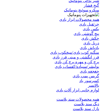
شیر پدالی پنوماتیک
گیج فشار
میکرو سوئیچ پنوماتیک
همه محصولات ابزار بادی
جرثقیل بادی
بکس بادی
پیچ گوشتی بادی
چکش بادی
دریل بادی
بادپاش بادی
منگنه کوب بادی/میخکوب بادی
فرز انگشتی و مینی فرز بادی
پرچ کن و مهره پرچ کن بادی
پولیشر/سنباده/کفساب بادی
جغجغه بادی
گریس پمپ بادی
کمپرسور باد
بالانسر
لوازم جانبی ابزار آلات بادی
همه محصولات سند بلاست
دیگ سند بلاست
نازل سند بلاست