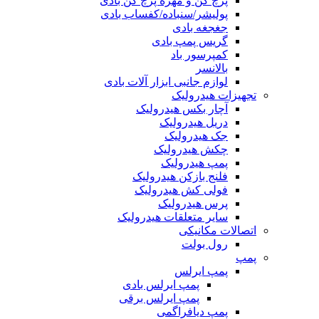
پرچ کن و مهره پرچ کن بادی
پولیشر/سنباده/کفساب بادی
جغجغه بادی
گریس پمپ بادی
کمپرسور باد
بالانسر
لوازم جانبی ابزار آلات بادی
تجهیزات هیدرولیک
آچار بکس هیدرولیک
دریل هیدرولیک
جک هیدرولیک
چکش هیدرولیک
پمپ هیدرولیک
فلنج بازکن هیدرولیک
فولی کش هیدرولیک
پرس هیدرولیک
سایر متعلقات هیدرولیک
اتصالات مکانیکی
رول بولت
پمپ
پمپ ایرلس
پمپ ایرلس بادی
پمپ ایرلس برقی
پمپ دیافراگمی