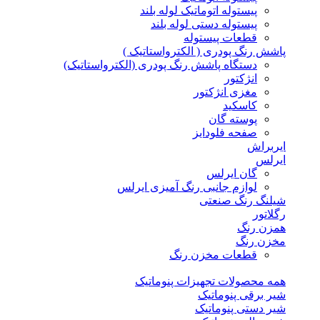
پیستوله اتوماتیک لوله بلند
پیستوله دستی لوله بلند
قطعات پیستوله
پاشش رنگ پودری ( الکترواستاتیک )
دستگاه پاشش رنگ پودری (الکترواستاتیک)
انژکتور
مغزی انژکتور
کاسکید
پوسته گان
صفحه فلودایز
ایربراش
ایرلس
گان ایرلس
لوازم جانبی رنگ آمیزی ایرلس
شیلنگ رنگ صنعتی
رگلاتور
همزن رنگ
مخزن رنگ
قطعات مخزن رنگ
همه محصولات تجهیزات پنوماتیک
شیر برقی پنوماتیک
شیر دستی پنوماتیک