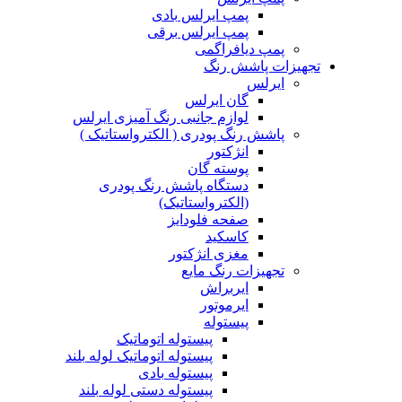
پمپ ایرلس بادی
پمپ ایرلس برقی
پمپ دیافراگمی
تجهیزات پاشش رنگ
ایرلس
گان ایرلس
لوازم جانبی رنگ آمیزی ایرلس
پاشش رنگ پودری ( الکترواستاتیک )
انژکتور
پوسته گان
دستگاه پاشش رنگ پودری
(الکترواستاتیک)
صفحه فلودایز
کاسکید
مغزی انژکتور
تجهیزات رنگ مایع
ایربراش
ایرموتور
پیستوله
پیستوله اتوماتیک
پیستوله اتوماتیک لوله بلند
پیستوله بادی
پیستوله دستی لوله بلند