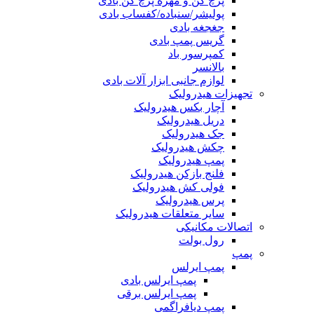
پرچ کن و مهره پرچ کن بادی
پولیشر/سنباده/کفساب بادی
جغجغه بادی
گریس پمپ بادی
کمپرسور باد
بالانسر
لوازم جانبی ابزار آلات بادی
تجهیزات هیدرولیک
آچار بکس هیدرولیک
دریل هیدرولیک
جک هیدرولیک
چکش هیدرولیک
پمپ هیدرولیک
فلنج بازکن هیدرولیک
فولی کش هیدرولیک
پرس هیدرولیک
سایر متعلقات هیدرولیک
اتصالات مکانیکی
رول بولت
پمپ
پمپ ایرلس
پمپ ایرلس بادی
پمپ ایرلس برقی
پمپ دیافراگمی