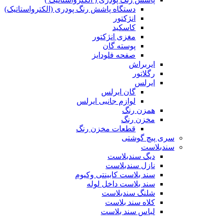
دستگاه پاشش رنگ پودری (الکترواستاتیک)
انژکتور
کاسکید
مغزی انژکتور
پوسته گان
صفحه فلودایز
ایربراش
رگلاتور
ایرلس
گان ایرلس
لوازم جانبی ایرلس
همزن رنگ
مخزن رنگ
قطعات مخزن رنگ
سری پیچ گوشتی
سندبلاست
دیگ سندبلاست
نازل سندبلاست
سند بلاست کابینتی وکیوم
سند بلاست داخل لوله
شلنگ سندبلاست
کلاه سند بلاست
لباس سند بلاست