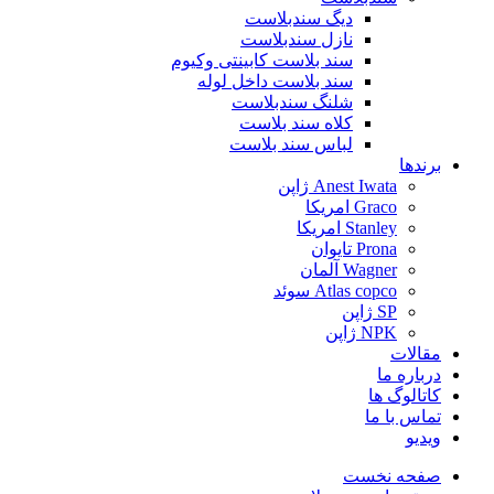
دیگ سندبلاست
نازل سندبلاست
سند بلاست کابینتی وکیوم
سند بلاست داخل لوله
شلنگ سندبلاست
کلاه سند بلاست
لباس سند بلاست
برندها
Anest Iwata ژاپن
Graco امریکا
Stanley امریکا
Prona تایوان
Wagner آلمان
Atlas copco سوئد
SP ژاپن
NPK ژاپن
مقالات
درباره ما
کاتالوگ ها
تماس با ما
ویدیو
صفحه نخست