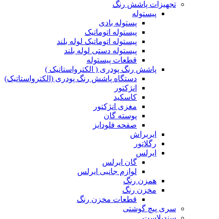
تجهیزات پاشش رنگ
پیستوله
پستوله بادی
پیستوله اتوماتیک
پیستوله اتوماتیک لوله بلند
پیستوله دستی لوله بلند
قطعات پیستوله
پاشش رنگ پودری ( الکترواستاتیک )
دستگاه پاشش رنگ پودری (الکترواستاتیک)
انژکتور
کاسکید
مغزی انژکتور
پوسته گان
صفحه فلودایز
ایربراش
رگلاتور
ایرلس
گان ایرلس
لوازم جانبی ایرلس
همزن رنگ
مخزن رنگ
قطعات مخزن رنگ
سری پیچ گوشتی
سندبلاست