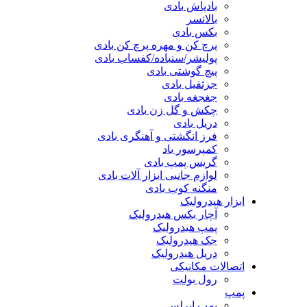
بادپاش بادی
بالانسر
بکس بادی
پرچ کن و مهره پرچ کن بادی
پولیشر/سنباده/کفساب بادی
پیچ گوشتی بادی
جرثقیل بادی
جغجغه بادی
چکش و گل زن بادی
دریل بادی
فرز انگشتی و آهنگری بادی
کمپرسور باد
گریس پمپ بادی
لوازم جانبی ابزار آلات بادی
منگنه کوب بادی
ابزار هیدرولیک
آچار بکس هیدرولیک
پمپ هیدرولیک
جک هیدرولیک
دریل هیدرولیک
اتصالات مکانیکی
رول بولت
پمپ
پمپ ایرلس