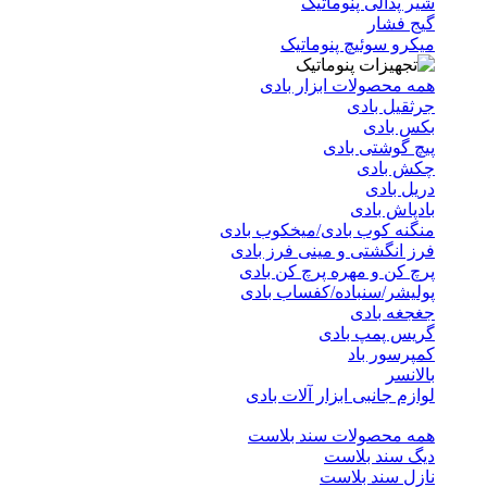
شیر پدالی پنوماتیک
گیج فشار
میکرو سوئیچ پنوماتیک
همه محصولات ابزار بادی
جرثقیل بادی
بکس بادی
پیچ گوشتی بادی
چکش بادی
دریل بادی
بادپاش بادی
منگنه کوب بادی/میخکوب بادی
فرز انگشتی و مینی فرز بادی
پرچ کن و مهره پرچ کن بادی
پولیشر/سنباده/کفساب بادی
جغجغه بادی
گریس پمپ بادی
کمپرسور باد
بالانسر
لوازم جانبی ابزار آلات بادی
همه محصولات سند بلاست
دیگ سند بلاست
نازل سند بلاست