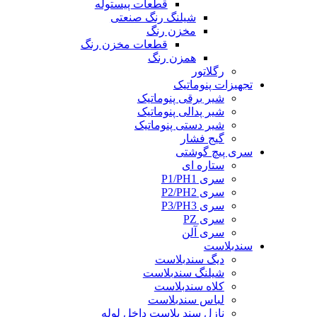
قطعات پیستوله
شیلنگ رنگ صنعتی
مخزن رنگ
قطعات مخزن رنگ
همزن رنگ
رگلاتور
تجهیزات پنوماتیک
شیر برقی پنوماتیک
شیر پدالی پنوماتیک
شیر دستی پنوماتیک
گیج فشار
سری پیچ گوشتی
ستاره ای
سری P1/PH1
سری P2/PH2
سری P3/PH3
سری PZ
سری آلن
سندبلاست
دیگ سندبلاست
شیلنگ سندبلاست
کلاه سندبلاست
لباس سندبلاست
نازل سند بلاست داخل لوله