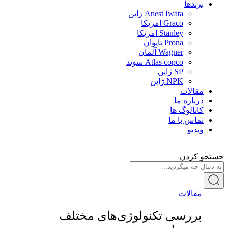
برندها
Anest Iwata ژاپن
Graco امریکا
Stanley امریکا
Prona تایوان
Wagner آلمان
Atlas copco سوئد
SP ژاپن
NPK ژاپن
مقالات
درباره ما
کاتالوگ ها
تماس با ما
ویدیو
جستجو کردن
مقالات
بررسی تکنولوژی‌های مختلف