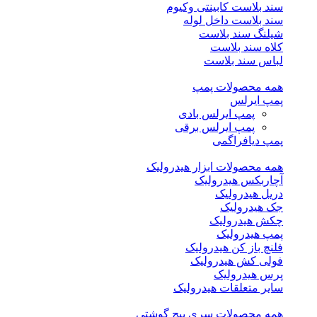
سند بلاست کابینتی وکیوم
سند بلاست داخل لوله
شیلنگ سند بلاست
کلاه سند بلاست
لباس سند بلاست
همه محصولات پمپ
پمپ ایرلس
پمپ ایرلس بادی
پمپ ایرلس برقی
پمپ دیافراگمی
همه محصولات ابزار هیدرولیک
آچاربکس هیدرولیک
دریل هیدرولیک
جک هیدرولیک
چکش هیدرولیک
پمپ هیدرولیک
فلنچ باز کن هیدرولیک
فولی کش هیدرولیک
پرس هیدرولیک
سایر متعلقات هیدرولیک
همه محصولات سری پیچ گوشتی