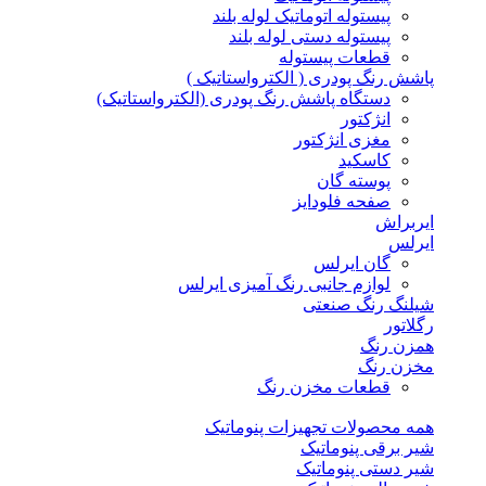
پیستوله اتوماتیک لوله بلند
پیستوله دستی لوله بلند
قطعات پیستوله
پاشش رنگ پودری ( الکترواستاتیک )
دستگاه پاشش رنگ پودری (الکترواستاتیک)
انژکتور
مغزی انژکتور
کاسکید
پوسته گان
صفحه فلودایز
ایربراش
ایرلس
گان ایرلس
لوازم جانبی رنگ آمیزی ایرلس
شیلنگ رنگ صنعتی
رگلاتور
همزن رنگ
مخزن رنگ
قطعات مخزن رنگ
همه محصولات تجهیزات پنوماتیک
شیر برقی پنوماتیک
شیر دستی پنوماتیک