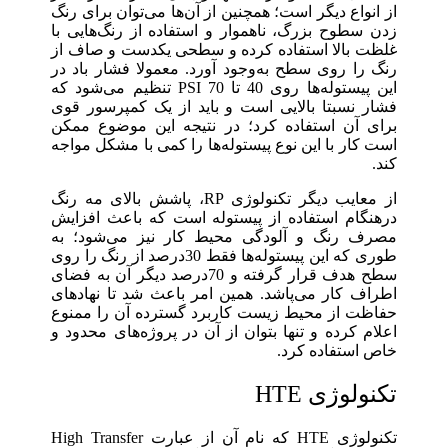
از انواع دیگر است؛ همچنین از آن‌ها می‌توان برای رنگ
زدن سطوح بزرگ، ناهموار و استفاده از رنگ‌هایی با
غلظت بالا استفاده کرده و سطحی یکدست و صاف از
رنگ را روی سطح به‌وجود آورد. معمولا فشار باد در
این پیستوله‌ها روی 40 تا 70 PSI تنظیم می‌شود که
فشار نسبتا بالایی است و باید از یک کمپرسور قوی
برای آن استفاده کرد؛ در نتیجه این موضوع ممکن
است کار با این نوع پیستوله‌ها را کمی با مشکل مواجه
کند.
از معایب دیگر تکنولوژی RP، پاشش بالای مه رنگ
درهنگام استفاده از پیستوله است که باعث افزایش
مصرف رنگ و آلودگی محیط کار نیز می‌شود؛ به‌
طوری که این پیستوله‌ها فقط 30درصد از رنگ را روی
سطح هدف قرار گرفته و 70درصد دیگر آن به فضای
اطراف کار می‌پاشد. همین امر باعث شد تا نهادهای
حفاظت از محیط زیست کاربرد گسترده آن را ممنوع
اعلام کرده و تنها بتوان از آن در پروژه‌های محدود و
خاص استفاده کرد.
تکنولوژی HTE
تکنولوژی HTE که نام آن از عبارت High Transfer