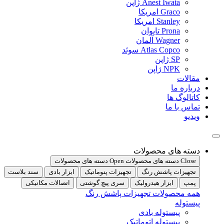
Anest Iwata ژاپن
Graco امریکا
Stanley امریکا
Prona تایوان
Wagner آلمان
Atlas Copco سوئد
SP ژاپن
NPK ژاپن
مقالات
درباره ما
کاتالوگ ها
تماس با ما
ویدیو
دسته های محصولات
Close دسته های محصولات
Open دسته های محصولات
تجهیزات پاشش رنگ
تجهیزات پنوماتیک
ابزار بادی
سند بلاست
پمپ
ابزار هیدرولیک
سری پیچ گوشتی
اتصالات مکانیکی
همه محصولات تجهیزات پاشش رنگ
پیستوله
پیستوله بادی
پیستوله اتوماتیک