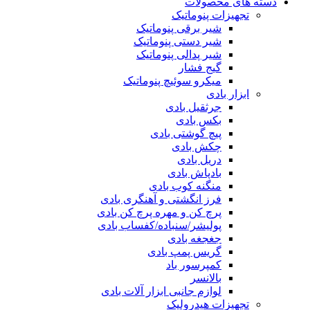
دسته های محصولات
تجهیزات پنوماتیک
شیر برقی پنوماتیک
شیر دستی پنوماتیک
شیر پدالی پنوماتیک
گیج فشار
میکرو سوئیچ پنوماتیک
ابزار بادی
جرثقیل بادی
بکس بادی
پیچ گوشتی بادی
چکش بادی
دریل بادی
بادپاش بادی
منگنه کوب بادی
فرز انگشتی و آهنگری بادی
پرچ کن و مهره پرچ کن بادی
پولیشر/سنباده/کفساب بادی
جغجغه بادی
گریس پمپ بادی
کمپرسور باد
بالانسر
لوازم جانبی ابزار آلات بادی
تجهیزات هیدرولیک