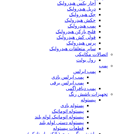
آچار بکس هیدرولیک
دریل هیدرولیک
جک هیدرولیک
چکش هیدرولیک
پمپ هیدرولیک
فلنج بازکن هیدرولیک
فولی کش هیدرولیک
پرس هیدرولیک
سایر متعلقات هیدرولیک
اتصالات مکانیکی
رول بولت
پمپ
پمپ ایرلس
پمپ ایرلس بادی
پمپ ایرلس برقی
پمپ دیافراگمی
تجهیزات پاشش رنگ
پیستوله
پستوله بادی
پیستوله اتوماتیک
پیستوله اتوماتیک لوله بلند
پیستوله دستی لوله بلند
قطعات پیستوله
پاشش رنگ پودری ( الکترواستاتیک )