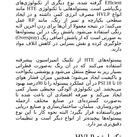
Efficient گرفته شده، نوع دیگری از تکنولوژی‌های
رنگ‌پاشی است. پیستوله‌هایی با تکنولوژی HTE مانند
انواع HVLP مصرف انرژی کمی داشته و در ایجاد
سطحی یکپارچه و تمیز از رنگ، مانند RP عمل
می‌کنند؛ در نتیجه معمولا از آن‌ها برای زدن آخرین لایه
رنگی استفاده می‌شود. پاشش رنگ در این پیستوله‌ها
به ‌صورتی است که از پاشش اضافی رنگ (Overspray)
جلوگیری کرده و نقش بسزایی در کاهش اتلاف مواد
دارند.
پیستوله‌های HTE از تکنیک اتمیزاسیون پیشرفته
استفاده می‌کنند که در آن رنگ به‌صورت قطراتی
بسیار ریز به سطح منتقل می‌شود و پوششی یکنواخت
و باکیفیت ایجاد می‌شود؛ همچنین میزان فشار هوای
10 تا 18 PSI در آن عملکرد پیستوله را تا 90درصد بهبود
می‌بخشد. این تکنولوژی آلودگی محیطی بسیار کمی
ایجاد می‌کند و صرفه اقتصادی آن باعث شده تا
به‌صورت گسترده‌ای در صنایع مختلف ازجمله
خودروسازی، مبلمان، ساختمان‌سازی و صنایع دریایی
مورداستفاده قرار بگیرد؛ البته نحوه کار با این نوع
پیستوله‌ها پیچیده‌تر از انواع دیگر است و تنظیمات
دقیق‌تری نیز دارد.
تکنولوژیHVLP