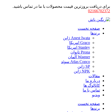
برای دریافت بروزترین قیمت محصولات با ما در تماس باشید.
02166702372
صفحه نخست
برندها
Anest Iwata ژاپن
Graco امریکا
Stanley امریکا
Prona تایوان
Wagner آلمان
Atlas Copco سوئد
SP ژاپن
NPK ژاپن
مقالات
درباره ما
کاتالوگ ها
تماس با ما
ویدیو
صفحه نخست
برندها