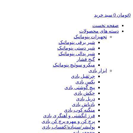
0
تومان
0
سبد خرید
صفحه نخست
دسته های محصولات
تجهیزات پنوماتیک
شیر برقی پنوماتیک
شیر دستی پنوماتیک
شیر پدالی پنوماتیک
گیج فشار
میکرو سوئیچ پنوماتیک
ابزار بادی
جرثقیل بادی
بکس بادی
پیچ گوشتی بادی
چکش بادی
دریل بادی
بادپاش بادی
منگنه کوب بادی
فرز انگشتی و آهنگری بادی
پرچ کن و مهره پرچ کن بادی
پولیشر/سنباده/کفساب بادی
جغجغه بادی