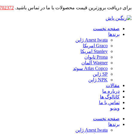
برای دریافت بروزترین قیمت محصولات با ما در تماس باشید.
702372
صفحه نخست
برندها
Anest Iwata ژاپن
Graco امریکا
Stanley امریکا
Prona تایوان
Wagner آلمان
Atlas Copco سوئد
SP ژاپن
NPK ژاپن
مقالات
درباره ما
کاتالوگ ها
تماس با ما
ویدیو
صفحه نخست
برندها
Anest Iwata ژاپن