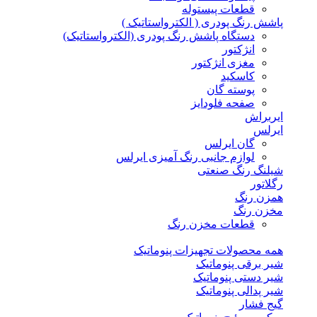
قطعات پیستوله
پاشش رنگ پودری ( الکترواستاتیک )
دستگاه پاشش رنگ پودری (الکترواستاتیک)
انژکتور
مغزی انژکتور
کاسکید
پوسته گان
صفحه فلودایز
ایربراش
ایرلس
گان ایرلس
لوازم جانبی رنگ آمیزی ایرلس
شیلنگ رنگ صنعتی
رگلاتور
همزن رنگ
مخزن رنگ
قطعات مخزن رنگ
همه محصولات تجهیزات پنوماتیک
شیر برقی پنوماتیک
شیر دستی پنوماتیک
شیر پدالی پنوماتیک
گیج فشار