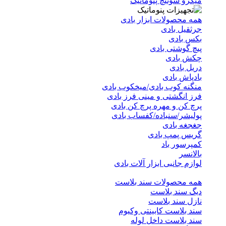
میکرو سوئیچ پنوماتیک
همه محصولات ابزار بادی
جرثقیل بادی
بکس بادی
پیچ گوشتی بادی
چکش بادی
دریل بادی
بادپاش بادی
منگنه کوب بادی/میخکوب بادی
فرز انگشتی و مینی فرز بادی
پرچ کن و مهره پرچ کن بادی
پولیشر/سنباده/کفساب بادی
جغجغه بادی
گریس پمپ بادی
کمپرسور باد
بالانسر
لوازم جانبی ابزار آلات بادی
همه محصولات سند بلاست
دیگ سند بلاست
نازل سند بلاست
سند بلاست کابینتی وکیوم
سند بلاست داخل لوله