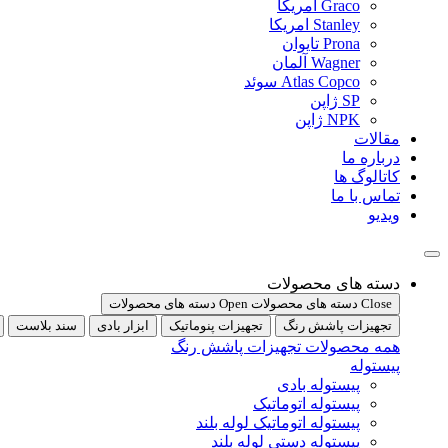
Graco امریکا
Stanley امریکا
Prona تایوان
Wagner آلمان
Atlas Copco سوئد
SP ژاپن
NPK ژاپن
مقالات
درباره ما
کاتالوگ ها
تماس با ما
ویدیو
دسته های محصولات
Close دسته های محصولات
Open دسته های محصولات
تجهیزات پاشش رنگ
تجهیزات پنوماتیک
ابزار بادی
سند بلاست
همه محصولات تجهیزات پاشش رنگ
پیستوله
پیستوله بادی
پیستوله اتوماتیک
پیستوله اتوماتیک لوله بلند
پیستوله دستی لوله بلند