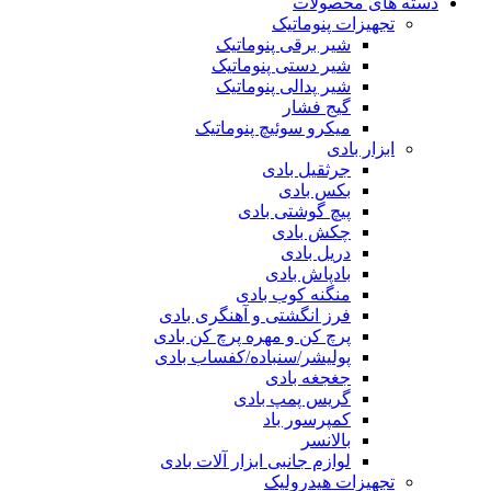
دسته های محصولات
تجهیزات پنوماتیک
شیر برقی پنوماتیک
شیر دستی پنوماتیک
شیر پدالی پنوماتیک
گیج فشار
میکرو سوئیچ پنوماتیک
ابزار بادی
جرثقیل بادی
بکس بادی
پیچ گوشتی بادی
چکش بادی
دریل بادی
بادپاش بادی
منگنه کوب بادی
فرز انگشتی و آهنگری بادی
پرچ کن و مهره پرچ کن بادی
پولیشر/سنباده/کفساب بادی
جغجغه بادی
گریس پمپ بادی
کمپرسور باد
بالانسر
لوازم جانبی ابزار آلات بادی
تجهیزات هیدرولیک