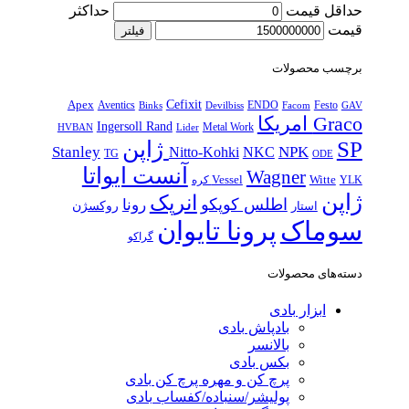
حداقل قیمت
حداکثر
قیمت
فیلتر
برچسب محصولات
Cefixit
Apex
Aventics
ENDO
Festo
Binks
Devilbiss
Facom
GAV
Graco امریکا
Ingersoll Rand
Metal Work
HVBAN
Lider
SP ژاپن
Stanley
NPK
Nitto-Kohki
NKC
TG
ODE
آنست ایواتا
Wagner
Vessel
Witte
YLK کره
ژاپن
انرپک
اطلس کوپکو
رونا
روکسژن
استار
پرونا تایوان
سوماک
گراکو
دسته‌های محصولات
ابزار بادی
بادپاش بادی
بالانسر
بکس بادی
پرچ کن و مهره پرچ کن بادی
پولیشر/سنباده/کفساب بادی