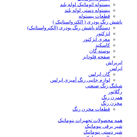
پیستوله اتوماتیک لوله بلند
پیستوله دستی لوله بلند
قطعات پیستوله
پاشش رنگ پودری ( الکترواستاتیک )
دستگاه پاشش رنگ پودری (الکترواستاتیک)
انژکتور
مغزی انژکتور
کاسکید
پوسته گان
صفحه فلودایز
ایربراش
ایرلس
گان ایرلس
لوازم جانبی رنگ آمیزی ایرلس
شیلنگ رنگ صنعتی
رگلاتور
همزن رنگ
مخزن رنگ
قطعات مخزن رنگ
همه محصولات تجهیزات پنوماتیک
شیر برقی پنوماتیک
شیر دستی پنوماتیک