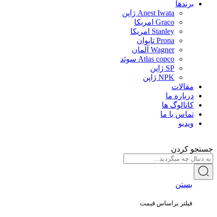
برندها
Anest Iwata ژاپن
Graco امریکا
Stanley امریکا
Prona تایوان
Wagner آلمان
Atlas copco سوئد
SP ژاپن
NPK ژاپن
مقالات
درباره ما
کاتالوگ ها
تماس با ما
ویدیو
جستجو کردن
بستن
فیلتر براساس قیمت