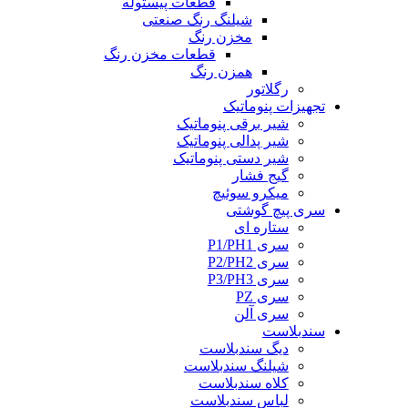
قطعات پیستوله
شیلنگ رنگ صنعتی
مخزن رنگ
قطعات مخزن رنگ
همزن رنگ
رگلاتور
تجهیزات پنوماتیک
شیر برقی پنوماتیک
شیر پدالی پنوماتیک
شیر دستی پنوماتیک
گیج فشار
میکرو سوئیچ
سری پیچ گوشتی
ستاره ای
سری P1/PH1
سری P2/PH2
سری P3/PH3
سری PZ
سری آلن
سندبلاست
دیگ سندبلاست
شیلنگ سندبلاست
کلاه سندبلاست
لباس سندبلاست