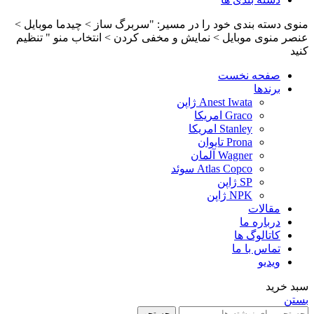
منوی دسته بندی خود را در مسیر: "سربرگ ساز > چیدما موبایل >
عنصر منوی موبایل > نمایش و مخفی کردن > انتخاب منو " تنظیم
کنید
صفحه نخست
برندها
Anest Iwata ژاپن
Graco امریکا
Stanley امریکا
Prona تایوان
Wagner آلمان
Atlas Copco سوئد
SP ژاپن
NPK ژاپن
مقالات
درباره ما
کاتالوگ ها
تماس با ما
ویدیو
سبد خرید
بستن
جستجو