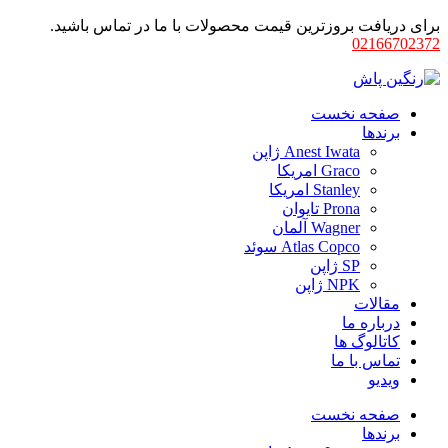
برای دریافت بروزترین قیمت محصولات با ما در تماس باشید.
02166702372
صفحه نخست
برندها
Anest Iwata ژاپن
Graco امریکا
Stanley امریکا
Prona تایوان
Wagner آلمان
Atlas Copco سوئد
SP ژاپن
NPK ژاپن
مقالات
درباره ما
کاتالوگ ها
تماس با ما
ویدیو
صفحه نخست
برندها