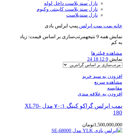
نازل سند بلاست داخل لوله
نازل سند بلاست کابینتی وکیوم
نازل سندبلاست
خانه
پمپ
پمپ ایرلس
پمپ ایرلس بادی
نمایش همه 9 نتیجه
مرتب‌سازی بر اساس قیمت: زیاد
به کم
مشاهده فیلترها
نمایش
9
12
18
24
افزودن به سبد خرید
مشاهده سریع
مقایسه
افزودن به علاقه مندی
پمپ ایرلس گراکو کینگ ۷۰:۱ مدل XL70-
180
1,500,000,000
تومان