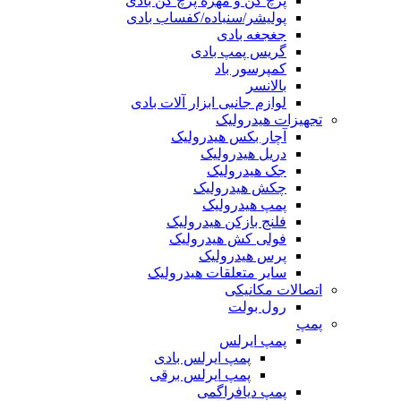
پرچ کن و مهره پرچ کن بادی
پولیشر/سنباده/کفساب بادی
جغجغه بادی
گریس پمپ بادی
کمپرسور باد
بالانسر
لوازم جانبی ابزار آلات بادی
تجهیزات هیدرولیک
آچار بکس هیدرولیک
دریل هیدرولیک
جک هیدرولیک
چکش هیدرولیک
پمپ هیدرولیک
فلنج بازکن هیدرولیک
فولی کش هیدرولیک
پرس هیدرولیک
سایر متعلقات هیدرولیک
اتصالات مکانیکی
رول بولت
پمپ
پمپ ایرلس
پمپ ایرلس بادی
پمپ ایرلس برقی
پمپ دیافراگمی