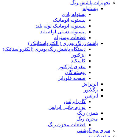
تجهیزات پاشش رنگ
پیستوله
پستوله بادی
پیستوله اتوماتیک
پیستوله اتوماتیک لوله بلند
پیستوله دستی لوله بلند
قطعات پیستوله
پاشش رنگ پودری ( الکترواستاتیک )
دستگاه پاشش رنگ پودری (الکترواستاتیک)
انژکتور
کاسکید
مغزی انژکتور
پوسته گان
صفحه فلودایز
ایربراش
رگلاتور
ایرلس
گان ایرلس
لوازم جانبی ایرلس
همزن رنگ
مخزن رنگ
قطعات مخزن رنگ
سری پیچ گوشتی
سندبلاست