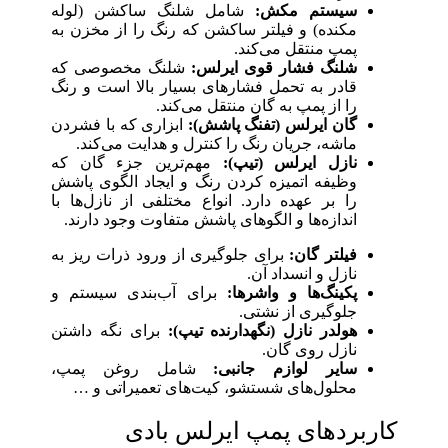
سیستم مکش:
شامل شلنگ ساکشن (لوله
مکنده) و فیلتر ساکشن که رنگ را از مخزن به
پمپ منتقل می‌کند.
شلنگ فشار قوی ایرلس:
شلنگ مخصوصی که
قادر به تحمل فشارهای بسیار بالا است و رنگ
را از پمپ به گان منتقل می‌کند.
گان ایرلس (تفنگ پاشش):
ابزاری که با فشردن
ماشه، جریان رنگ را کنترل و هدایت می‌کند.
نازل ایرلس (تیپ):
مهم‌ترین جزء گان که
وظیفه اتمیزه کردن رنگ و ایجاد الگوی پاشش
را بر عهده دارد. انواع مختلفی از نازل‌ها با
اندازه‌ها و الگوهای پاشش متفاوت وجود دارند.
فیلتر گان:
برای جلوگیری از ورود ذرات ریز به
نازل و انسداد آن.
پکینگ‌ها و واشرها:
برای آب‌بندی سیستم و
جلوگیری از نشتی.
هولدر نازل (نگهدارنده تیپ):
برای نگه داشتن
نازل روی گان.
سایر لوازم جانبی:
شامل روغن پمپ،
محلول‌های شستشو، کیت‌های تعمیراتی و …
کاربردهای پمپ ایرلس بادی