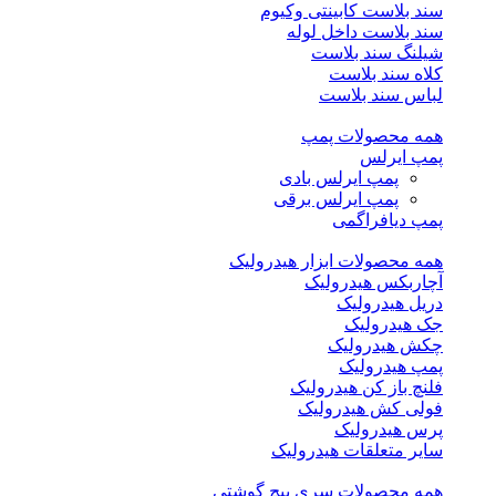
سند بلاست کابینتی وکیوم
سند بلاست داخل لوله
شیلنگ سند بلاست
کلاه سند بلاست
لباس سند بلاست
همه محصولات پمپ
پمپ ایرلس
پمپ ایرلس بادی
پمپ ایرلس برقی
پمپ دیافراگمی
همه محصولات ابزار هیدرولیک
آچاربکس هیدرولیک
دریل هیدرولیک
جک هیدرولیک
چکش هیدرولیک
پمپ هیدرولیک
فلنچ باز کن هیدرولیک
فولی کش هیدرولیک
پرس هیدرولیک
سایر متعلقات هیدرولیک
همه محصولات سری پیچ گوشتی