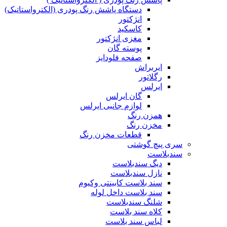
دستگاه پاشش رنگ پودری (الکترواستاتیک)
انژکتور
کاسکید
مغزی انژکتور
پوسته گان
صفحه فلودایز
ایربراش
رگلاتور
ایرلس
گان ایرلس
لوازم جانبی ایرلس
همزن رنگ
مخزن رنگ
قطعات مخزن رنگ
سری پیچ گوشتی
سندبلاست
دیگ سندبلاست
نازل سندبلاست
سند بلاست کابینتی وکیوم
سند بلاست داخل لوله
شلنگ سندبلاست
کلاه سند بلاست
لباس سند بلاست