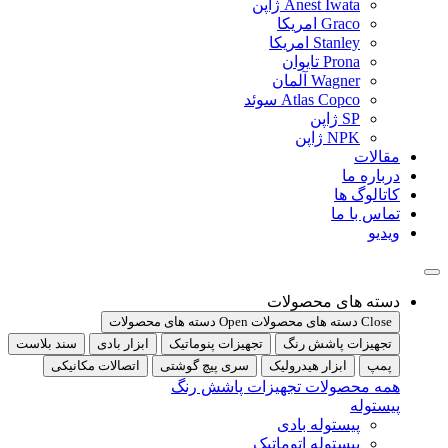
Anest Iwata ژاپن
Graco امریکا
Stanley امریکا
Prona تایوان
Wagner آلمان
Atlas Copco سوئد
SP ژاپن
NPK ژاپن
مقالات
درباره ما
کاتالوگ ها
تماس با ما
ویدیو
دسته های محصولات
Close دسته های محصولات
Open دسته های محصولات
تجهیزات پاشش رنگ
تجهیزات پنوماتیک
ابزار بادی
سند بلاست
پمپ
ابزار هیدرولیک
سری پیچ گوشتی
اتصالات مکانیکی
همه محصولات تجهیزات پاشش رنگ
پیستوله
پیستوله بادی
پیستوله اتوماتیک