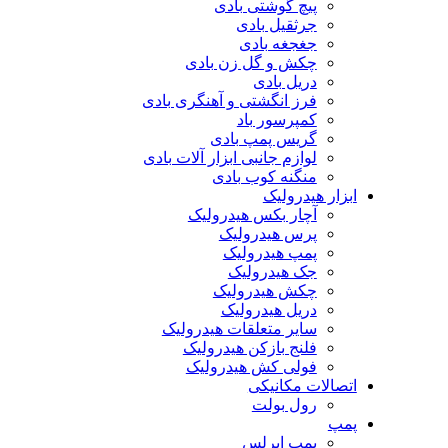
پیچ گوشتی بادی
جرثقیل بادی
جغجغه بادی
چکش و گل زن بادی
دریل بادی
فرز انگشتی و آهنگری بادی
کمپرسور باد
گریس پمپ بادی
لوازم جانبی ابزار آلات بادی
منگنه کوب بادی
ابزار هیدرولیک
آچار بکس هیدرولیک
پرس هیدرولیک
پمپ هیدرولیک
جک هیدرولیک
چکش هیدرولیک
دریل هیدرولیک
سایر متعلقات هیدرولیک
فلنج بازکن هیدرولیک
فولی کش هیدرولیک
اتصالات مکانیکی
رول بولت
پمپ
پمپ ایرلس