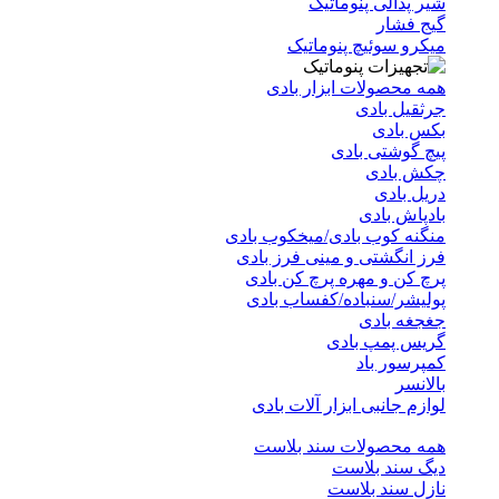
شیر پدالی پنوماتیک
گیج فشار
میکرو سوئیچ پنوماتیک
همه محصولات ابزار بادی
جرثقیل بادی
بکس بادی
پیچ گوشتی بادی
چکش بادی
دریل بادی
بادپاش بادی
منگنه کوب بادی/میخکوب بادی
فرز انگشتی و مینی فرز بادی
پرچ کن و مهره پرچ کن بادی
پولیشر/سنباده/کفساب بادی
جغجغه بادی
گریس پمپ بادی
کمپرسور باد
بالانسر
لوازم جانبی ابزار آلات بادی
همه محصولات سند بلاست
دیگ سند بلاست
نازل سند بلاست