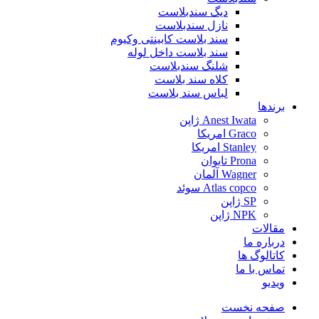
دیگ سندبلاست
نازل سندبلاست
سند بلاست کابینتی وکیوم
سند بلاست داخل لوله
شلنگ سندبلاست
کلاه سند بلاست
لباس سند بلاست
برندها
Anest Iwata ژاپن
Graco امریکا
Stanley امریکا
Prona تایوان
Wagner آلمان
Atlas copco سوئد
SP ژاپن
NPK ژاپن
مقالات
درباره ما
کاتالوگ ها
تماس با ما
ویدیو
صفحه نخست