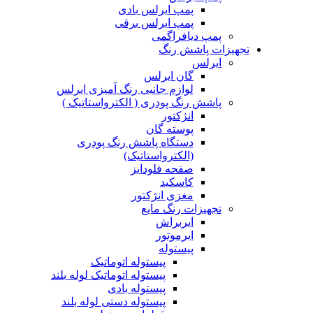
پمپ ایرلس بادی
پمپ ایرلس برقی
پمپ دیافراگمی
تجهیزات پاشش رنگ
ایرلس
گان ایرلس
لوازم جانبی رنگ آمیزی ایرلس
پاشش رنگ پودری ( الکترواستاتیک )
انژکتور
پوسته گان
دستگاه پاشش رنگ پودری
(الکترواستاتیک)
صفحه فلودایز
کاسکید
مغزی انژکتور
تجهیزات رنگ مایع
ایربراش
ایرموتور
پیستوله
پیستوله اتوماتیک
پیستوله اتوماتیک لوله بلند
پیستوله بادی
پیستوله دستی لوله بلند