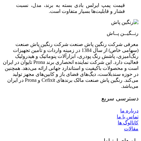
قیمت پمپ ایرلس بادی بسته به برند، مدل، نسبت
فشار و قابلیت‌ها بسیار متفاوت است.
رنــگیــن پــاش
معرفی شرکت رنگین پاش صنعت شرکت رنگین پاش صنعت
(سهامی خاص) از سال 1384 در زمینه واردات و تأمین تجهیزات
رنگ‌آمیزی، پاشش رنگ پودری، ابزارآلات پنوماتیک و هیدرولیک
فعالیت دارد. این شرکت نماینده انحصاری برند Prona تایوان در ایران
است و محصولات باکیفیت و استاندارد جهانی ارائه می‌دهد. همچنین
در حوزه سندبلاست، دیگ‌های فضای باز و کابین‌های مجهز تولید
می‌کند. رنگین پاش صنعت مالک برندهای Cefixit و Prona در ایران
می‌باشد.
دسترسی سریع
درباره ما
تماس با ما
کاتالوگ ها
مقالات
راه های ارتباطی