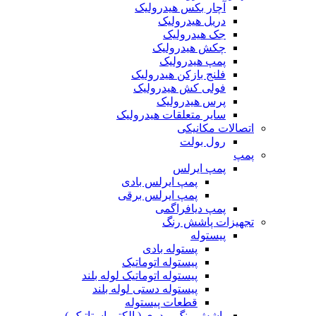
آچار بکس هیدرولیک
دریل هیدرولیک
جک هیدرولیک
چکش هیدرولیک
پمپ هیدرولیک
فلنج بازکن هیدرولیک
فولی کش هیدرولیک
پرس هیدرولیک
سایر متعلقات هیدرولیک
اتصالات مکانیکی
رول بولت
پمپ
پمپ ایرلس
پمپ ایرلس بادی
پمپ ایرلس برقی
پمپ دیافراگمی
تجهیزات پاشش رنگ
پیستوله
پستوله بادی
پیستوله اتوماتیک
پیستوله اتوماتیک لوله بلند
پیستوله دستی لوله بلند
قطعات پیستوله
پاشش رنگ پودری ( الکترواستاتیک )