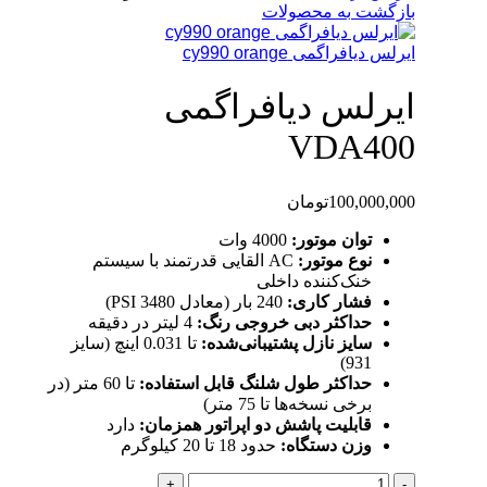
بازگشت به محصولات
ایرلس دیافراگمی cy990 orange
ایرلس دیافراگمی
VDA400
100,000,000
تومان
توان موتور:
4000 وات
نوع موتور:
AC القایی قدرتمند با سیستم
خنک‌کننده داخلی
فشار کاری:
240 بار (معادل 3480 PSI)
حداکثر دبی خروجی رنگ:
4 لیتر در دقیقه
سایز نازل پشتیبانی‌شده:
تا 0.031 اینچ (سایز
931)
حداکثر طول شلنگ قابل استفاده:
تا 60 متر (در
برخی نسخه‌ها تا 75 متر)
قابلیت پاشش دو اپراتور همزمان:
دارد
وزن دستگاه:
حدود 18 تا 20 کیلوگرم