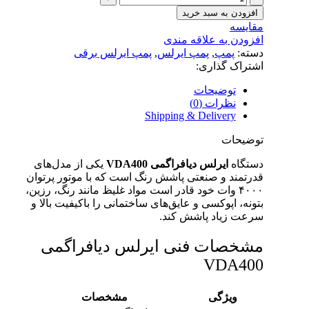
افزودن به سبد خرید
مقایسه
افزودن به علاقه مندی
دسته:
پمپ
,
پمپ ایرلس
,
پمپ ایرلس برقی
اشتراک گذاری:
توضیحات
نظرات (0)
Shipping & Delivery
توضیحات
دستگاه
ایرلس دیافراگمی VDA400
یکی از مدل‌های
قدرتمند و صنعتی پاشش رنگ است که با موتور پرتوان
۴۰۰۰ وات خود قادر است مواد غلیظ مانند رنگ، رزین،
بتونه، اپوکسی و عایق‌های ساختمانی را باکیفیت بالا و
سرعت زیاد پاشش کند.
مشخصات فنی ایرلس دیافراگمی
VDA400
ویژگی
مشخصات