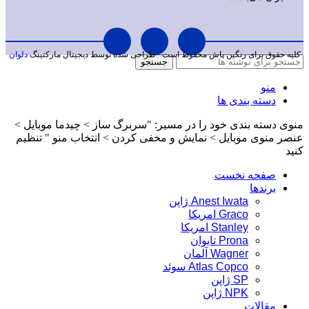
کلیه حقوق برای رنگین پاش محفوظ است
طراحی شده توسط دیجیتال مارکتینگ
دلوان
جستجو
منو
دسته بندی ها
منوی دسته بندی خود را در مسیر: "سربرگ ساز > چیدما موبایل >
عنصر منوی موبایل > نمایش و مخفی کردن > انتخاب منو " تنظیم
کنید
صفحه نخست
برندها
Anest Iwata ژاپن
Graco امریکا
Stanley امریکا
Prona تایوان
Wagner آلمان
Atlas Copco سوئد
SP ژاپن
NPK ژاپن
مقالات