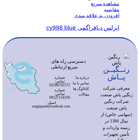
مشاهده سریع
مقایسه
افزودن به علاقه مندی
ایرلس دیافراگمی cy998 blue
دسترسی
راه های
سریع
ارتباطی
رنــگیــن
پــاش
درباره ما
شماره
تماس:
تماس با ما
02166702372
معرفی شرکت
کاتالوگ ها
شماره
تماس:
مقالات
رنگین پاش صنعت
09121154350
شرکت رنگین
ایمیل :
ranginpash@outlook.com
پاش صنعت
(سهامی خاص) از
سال 1384 در
زمینه واردات و
تأمین تجهیزات