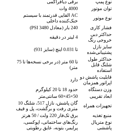
نوع پمپ
برقی دیافراگمی
توان موتور
4000 وات
AC القایی قدرتمند با سیستم
نوع موتور
خنک‌کننده داخلی
فشار کاری
240 بار (معادل 3480 PSI)
حداکثر دبی
4 لیتر در دقیقه
خروجی رنگ
سایز نازل
تا 0.031 اینچ (سایز 931)
پشتیبانی‌شده
حداکثر طول
تا 60 متر (در برخی نسخه‌ها تا 75
شلنگ قابل
متر)
استفاده
قابلیت پاشش دو
دارد
اپراتور همزمان
وزن دستگاه
حدود 18 تا 20 کیلوگرم
ابعاد تقریبی
50×45×60 سانتی‌متر
گان پاشش، نازل 517، شلنگ 10
تجهیزات همراه
متری رفت و برگشت، پل و قیف
منبع تغذیه
برق تک‌فاز 220 ولت / 50 هرتز
نوع متریال
رنگ‌های ساختمانی، اپوکسی،
پاششی
پرایمر، بتونه، عایق رطوبتی