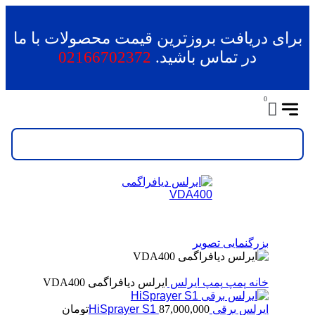
برای دریافت بروزترین قیمت محصولات با ما
در تماس باشید.
02166702372
0
بزرگنمایی تصویر
خانه
پمپ
پمپ ایرلس
ایرلس دیافراگمی VDA400
ایرلس برقی HiSprayer S1
87,000,000
تومان