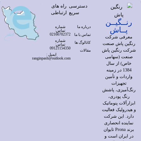
دسترسی
راه های
سریع
ارتباطی
رنــگیــن
درباره ما
شماره
پــاش
تماس:
02166702372
تماس با ما
معرفی شرکت
شماره
کاتالوگ ها
رنگین پاش صنعت
تماس:
09121154350
شرکت رنگین پاش
مقالات
ایمیل :
صنعت (سهامی
ranginpash@outlook.com
خاص) از سال
1384 در زمینه
واردات و تأمین
تجهیزات
رنگ‌آمیزی، پاشش
رنگ پودری،
ابزارآلات پنوماتیک
و هیدرولیک فعالیت
دارد. این شرکت
نماینده انحصاری
برند Prona تایوان
در ایران است و