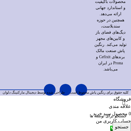
محصولات باکیفیت
و استاندارد جهانی
ارائه می‌دهد.
همچنین در حوزه
سندبلاست،
دیگ‌های فضای باز
و کابین‌های مجهز
تولید می‌کند. رنگین
پاش صنعت مالک
برندهای Cefixit و
Prona در ایران
می‌باشد.
کلیه حقوق برای رنگین پاش محفوظ است
طراحی شده توسط دیجیتال مارکتینگ
دلوان
فروشگاه
علاقه مندی
0
محصول
سبد خرید
حساب کاربری من
جستجو
تلفن تماس