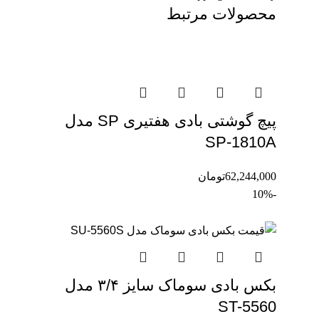
محصولات مرتبط
پیچ گوشتی بادی هفتیری SP مدل
SP-1810A
62,244,000
تومان
-10%
بکس بادی سوماک سایز ۳/۴ مدل
ST-5560