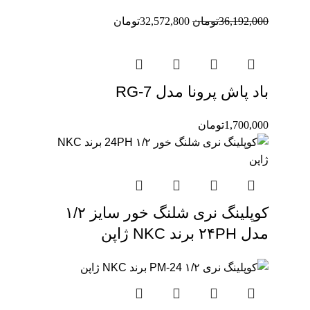
36,192,000
تومان
32,572,800
تومان
باد پاش پرونا مدل RG-7
1,700,000
تومان
کوپلینگ نری شلنگ خور سایز ۱/۲
مدل ۲۴PH برند NKC ژاپن