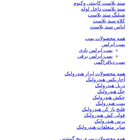
سند بلاست کابینتی وکیوم
سند بلاست داخل لوله
شیلنگ سند بلاست
کلاه سند بلاست
لباس سند بلاست
همه محصولات پمپ
پمپ ایرلس
پمپ ایرلس بادی
پمپ ایرلس برقی
پمپ دیافراگمی
همه محصولات ابزار هیدرولیک
آچاربکس هیدرولیک
دریل هیدرولیک
جک هیدرولیک
چکش هیدرولیک
پمپ هیدرولیک
فلنچ باز کن هیدرولیک
فولی کش هیدرولیک
پرس هیدرولیک
سایر متعلقات هیدرولیک
همه محصولات سری پیچ گوشتی