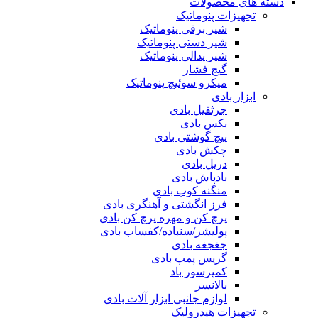
دسته های محصولات
تجهیزات پنوماتیک
شیر برقی پنوماتیک
شیر دستی پنوماتیک
شیر پدالی پنوماتیک
گیج فشار
میکرو سوئیچ پنوماتیک
ابزار بادی
جرثقیل بادی
بکس بادی
پیچ گوشتی بادی
چکش بادی
دریل بادی
بادپاش بادی
منگنه کوب بادی
فرز انگشتی و آهنگری بادی
پرچ کن و مهره پرچ کن بادی
پولیشر/سنباده/کفساب بادی
جغجغه بادی
گریس پمپ بادی
کمپرسور باد
بالانسر
لوازم جانبی ابزار آلات بادی
تجهیزات هیدرولیک