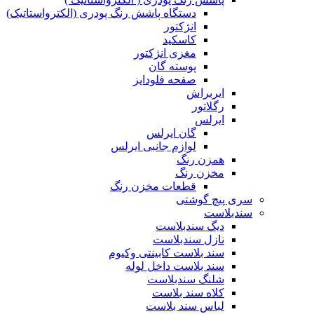
دستگاه پاشش رنگ پودری (الکترواستاتیک)
انژکتور
کاسکید
مغزی انژکتور
پوسته گان
صفحه فلودایز
ایربراش
رگلاتور
ایرلس
گان ایرلس
لوازم جانبی ایرلس
همزن رنگ
مخزن رنگ
قطعات مخزن رنگ
سری پیچ گوشتی
سندبلاست
دیگ سندبلاست
نازل سندبلاست
سند بلاست کابینتی وکیوم
سند بلاست داخل لوله
شلنگ سندبلاست
کلاه سند بلاست
لباس سند بلاست