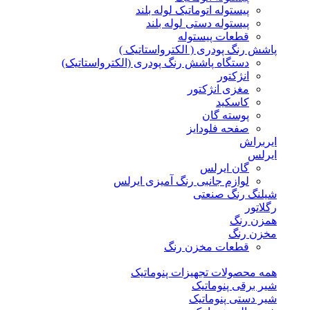
پیستوله اتوماتیک لوله بلند
پیستوله دستی لوله بلند
قطعات پیستوله
پاشش رنگ پودری ( الکترواستاتیک )
دستگاه پاشش رنگ پودری (الکترواستاتیک)
انژکتور
مغزی انژکتور
کاسکید
پوسته گان
صفحه فلودایز
ایربراش
ایرلس
گان ایرلس
لوازم جانبی رنگ آمیزی ایرلس
شیلنگ رنگ صنعتی
رگلاتور
همزن رنگ
مخزن رنگ
قطعات مخزن رنگ
همه محصولات تجهیزات پنوماتیک
شیر برقی پنوماتیک
شیر دستی پنوماتیک