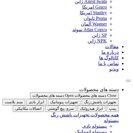
Anest Iwata ژاپن
Graco امریکا
Stanley امریکا
Prona تایوان
Wagner آلمان
Atlas Copco سوئد
SP ژاپن
NPK ژاپن
مقالات
درباره ما
کاتالوگ ها
تماس با ما
ویدیو
دسته های محصولات
Close دسته های محصولات
Open دسته های محصولات
تجهیزات پاشش رنگ
تجهیزات پنوماتیک
ابزار بادی
سند بلاست
پمپ
ابزار هیدرولیک
سری پیچ گوشتی
اتصالات مکانیکی
همه محصولات تجهیزات پاشش رنگ
پیستوله
پیستوله بادی
پیستوله اتوماتیک