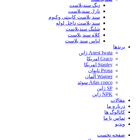
دیگ سندبلاست
نازل سندبلاست
سند بلاست کابینتی وکیوم
سند بلاست داخل لوله
شلنگ سندبلاست
کلاه سند بلاست
لباس سند بلاست
برندها
Anest Iwata ژاپن
Graco امریکا
Stanley امریکا
Prona تایوان
Wagner آلمان
Atlas copco سوئد
SP ژاپن
NPK ژاپن
مقالات
درباره ما
کاتالوگ ها
تماس با ما
ویدیو
صفحه نخست