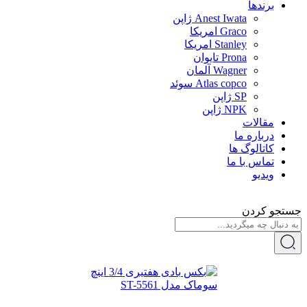
برندها
Anest Iwata ژاپن
Graco امریکا
Stanley امریکا
Prona تایوان
Wagner آلمان
Atlas copco سوئد
SP ژاپن
NPK ژاپن
مقالات
درباره ما
کاتالوگ ها
تماس با ما
ویدیو
جستجو کردن