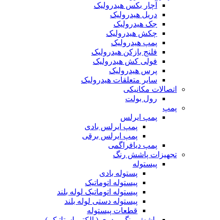
آچار بکس هیدرولیک
دریل هیدرولیک
جک هیدرولیک
چکش هیدرولیک
پمپ هیدرولیک
فلنج بازکن هیدرولیک
فولی کش هیدرولیک
پرس هیدرولیک
سایر متعلقات هیدرولیک
اتصالات مکانیکی
رول بولت
پمپ
پمپ ایرلس
پمپ ایرلس بادی
پمپ ایرلس برقی
پمپ دیافراگمی
تجهیزات پاشش رنگ
پیستوله
پستوله بادی
پیستوله اتوماتیک
پیستوله اتوماتیک لوله بلند
پیستوله دستی لوله بلند
قطعات پیستوله
پاشش رنگ پودری ( الکترواستاتیک )