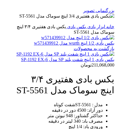
بزرگنمایی تصویر
خانه
ابزار بادی
بکس بادی
بکس بادی هفتیری ۳/۴ اینچ
سوماک مدل ST-5561
بکس بادی 1/2 اینچ wurth مدل w571439912
بازگشت به محصولات
بکس بادی 1 اینچ شفت بلند SP مدل SP-1192 EX-6
211,068,000
تومان
بکس بادی هفتیری ۳/۴
اینچ سوماک مدل ST-5561
مدل : ST-5561شفت کوتاه
دور آزاد: 4500 دور در دقیقه
حداکثر گشتاور: 948 نیوتن متر
مصرف باد: 340 لیتر در دقیقه
ورودی باد: 1/4 اینچ