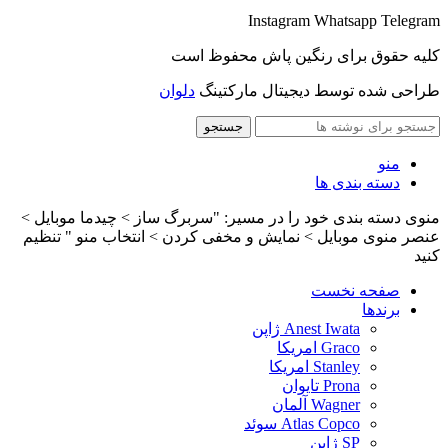
Instagram
Whatsapp
Telegram
کلیه حقوق برای رنگین پاش محفوظ است
طراحی شده توسط دیجیتال مارکتینگ
دلوان
جستجو
منو
دسته بندی ها
منوی دسته بندی خود را در مسیر: "سربرگ ساز > چیدما موبایل >
عنصر منوی موبایل > نمایش و مخفی کردن > انتخاب منو " تنظیم
کنید
صفحه نخست
برندها
Anest Iwata ژاپن
Graco امریکا
Stanley امریکا
Prona تایوان
Wagner آلمان
Atlas Copco سوئد
SP ژاپن