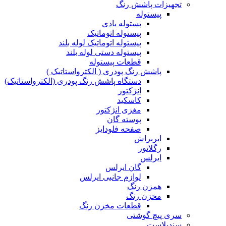
تجهیزات پاشش رنگ
پیستوله
پستوله بادی
پیستوله اتوماتیک
پیستوله اتوماتیک لوله بلند
پیستوله دستی لوله بلند
قطعات پیستوله
پاشش رنگ پودری ( الکترواستاتیک )
دستگاه پاشش رنگ پودری (الکترواستاتیک)
انژکتور
کاسکید
مغزی انژکتور
پوسته گان
صفحه فلودایز
ایربراش
رگلاتور
ایرلس
گان ایرلس
لوازم جانبی ایرلس
همزن رنگ
مخزن رنگ
قطعات مخزن رنگ
سری پیچ گوشتی
سندبلاست