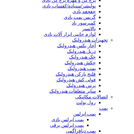
پرچ کن و مهره پرچ کن بادی
پولیشر/سنباده/کفساب بادی
جغجغه بادی
گریس پمپ بادی
کمپرسور باد
بالانسر
لوازم جانبی ابزار آلات بادی
تجهیزات هیدرولیک
آچار بکس هیدرولیک
دریل هیدرولیک
جک هیدرولیک
چکش هیدرولیک
پمپ هیدرولیک
فلنج بازکن هیدرولیک
فولی کش هیدرولیک
پرس هیدرولیک
سایر متعلقات هیدرولیک
اتصالات مکانیکی
رول بولت
پمپ
پمپ ایرلس
پمپ ایرلس بادی
پمپ ایرلس برقی
پمپ دیافراگمی