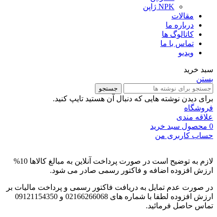
NPK ژاپن
مقالات
درباره ما
کاتالوگ ها
تماس با ما
ویدیو
سبد خرید
بستن
جستجو
برای دیدن نوشته هایی که دنبال آن هستید تایپ کنید.
فروشگاه
علاقه مندی
0
محصول
سبد خرید
حساب کاربری من
لازم به توضیح است در صورت پرداخت آنلاین به مبالغ کالاها 10%
ارزش افزوده اضافه و فاکتور رسمی صادر می شود.
در صورت عدم تمایل به دریافت فاکتور رسمی و پرداخت مالیات بر
ارزش افزوده لطفا با شماره های 02166266068 و 09121154350
تماس حاصل فرمائید.