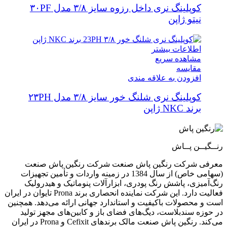
کوپلینگ نری داخل رزوه سایز ۳/۸ مدل ۳۰PF
نیتو ژاپن
اطلاعات بیشتر
مشاهده سریع
مقایسه
افزودن به علاقه مندی
کوپلینگ نری شلنگ خور سایز ۳/۸ مدل ۲۳PH
برند NKC ژاپن
رنــگیــن پــاش
معرفی شرکت رنگین پاش صنعت شرکت رنگین پاش صنعت
(سهامی خاص) از سال 1384 در زمینه واردات و تأمین تجهیزات
رنگ‌آمیزی، پاشش رنگ پودری، ابزارآلات پنوماتیک و هیدرولیک
فعالیت دارد. این شرکت نماینده انحصاری برند Prona تایوان در ایران
است و محصولات باکیفیت و استاندارد جهانی ارائه می‌دهد. همچنین
در حوزه سندبلاست، دیگ‌های فضای باز و کابین‌های مجهز تولید
می‌کند. رنگین پاش صنعت مالک برندهای Cefixit و Prona در ایران