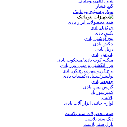
شیر پدالی پنوماتیک
گیج فشار
میکرو سوئیچ پنوماتیک
همه محصولات ابزار بادی
جرثقیل بادی
بکس بادی
پیچ گوشتی بادی
چکش بادی
دریل بادی
بادپاش بادی
منگنه کوب بادی/میخکوب بادی
فرز انگشتی و مینی فرز بادی
پرچ کن و مهره پرچ کن بادی
پولیشر/سنباده/کفساب بادی
جغجغه بادی
گریس پمپ بادی
کمپرسور باد
بالانسر
لوازم جانبی ابزار آلات بادی
همه محصولات سند بلاست
دیگ سند بلاست
نازل سند بلاست