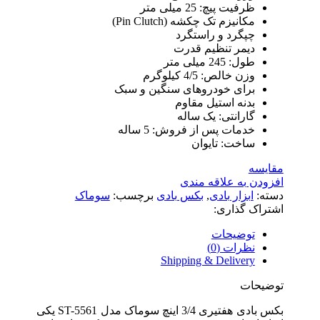
ظرفیت پیچ: 25 میلی متر
مکانیزم تک چکشه (Pin Clutch)
چپگرد و راستگرد
دیمر تنظیم قدرت
طول: 245 میلی متر
وزن خالص: 4/5 کیلوگرم
برای خودروهای سنگین و سبک
بدنه استیل مقاوم
گارانتی: یک ساله
خدمات پس از فروش: 5 ساله
ساخت: تایوان
مقایسه
افزودن به علاقه مندی
دسته:
ابزار بادی
,
بکس بادی
برچسب:
سوماک
اشتراک گذاری:
توضیحات
نظرات (0)
Shipping & Delivery
توضیحات
بکس بادی هفتیری 3/4 اینچ سوماک مدل ST-5561 یکی