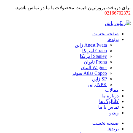
برای دریافت بروزترین قیمت محصولات با ما در تماس باشید.
02166702372
صفحه نخست
برندها
Anest Iwata ژاپن
Graco امریکا
Stanley امریکا
Prona تایوان
Wagner آلمان
Atlas Copco سوئد
SP ژاپن
NPK ژاپن
مقالات
درباره ما
کاتالوگ ها
تماس با ما
ویدیو
صفحه نخست
برندها