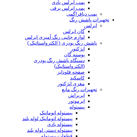
پمپ ایرلس بادی
پمپ ایرلس برقی
پمپ دیافراگمی
تجهیزات پاشش رنگ
ایرلس
گان ایرلس
لوازم جانبی رنگ آمیزی ایرلس
پاشش رنگ پودری ( الکترواستاتیک )
انژکتور
پوسته گان
دستگاه پاشش رنگ پودری
(الکترواستاتیک)
صفحه فلودایز
کاسکید
مغزی انژکتور
تجهیزات رنگ مایع
ایربراش
ایرموتور
پیستوله
پیستوله اتوماتیک
پیستوله اتوماتیک لوله بلند
پیستوله بادی
پیستوله دستی لوله بلند
قطعات پیستوله