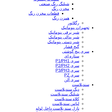
شیلنگ رنگ صنعتی
مخزن رنگ
قطعات مخزن رنگ
همزن رنگ
رگلاتور
تجهیزات پنوماتیک
شیر برقی پنوماتیک
شیر پدالی پنوماتیک
شیر دستی پنوماتیک
گیج فشار
سری پیچ گوشتی
ستاره ای
سری P1/PH1
سری P2/PH2
سری P3/PH3
سری PZ
سری آلن
سندبلاست
دیگ سندبلاست
شیلنگ سندبلاست
کلاه سندبلاست
لباس سندبلاست
نازل سند بلاست داخل لوله