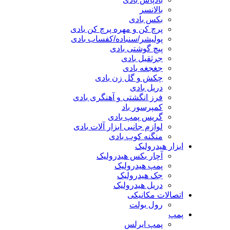
بالانسر
بکس بادی
پرچ کن و مهره پرچ کن بادی
پولیشر/سنباده/کفساب بادی
پیچ گوشتی بادی
جرثقیل بادی
جغجغه بادی
چکش و گل زن بادی
دریل بادی
فرز انگشتی و آهنگری بادی
کمپرسور باد
گریس پمپ بادی
لوازم جانبی ابزار آلات بادی
منگنه کوب بادی
ابزار هیدرولیک
آچار بکس هیدرولیک
پمپ هیدرولیک
جک هیدرولیک
دریل هیدرولیک
اتصالات مکانیکی
رول بولت
پمپ
پمپ ایرلس