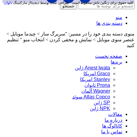
کلیه حقوق برای رنگین پاش محفوظ است
طراحی شده توسط دیجیتال مارکتینگ
دلوان
جستجو
منو
دسته بندی ها
منوی دسته بندی خود را در مسیر: "سربرگ ساز > چیدما موبایل >
عنصر منوی موبایل > نمایش و مخفی کردن > انتخاب منو " تنظیم
کنید
صفحه نخست
برندها
Anest Iwata ژاپن
Graco امریکا
Stanley امریکا
Prona تایوان
Wagner آلمان
Atlas Copco سوئد
SP ژاپن
NPK ژاپن
مقالات
درباره ما
کاتالوگ ها
تماس با ما