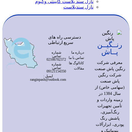
نازل سند بلاست کابینتی وکیوم
نازل سندبلاست
دسترسی
راه های
سریع
ارتباطی
رنــگیــن
پــاش
درباره ما
شماره
تماس:
تماس با ما
02166702372
معرفی شرکت
کاتالوگ ها
شماره
تماس:
مقالات
رنگین پاش صنعت
09121154350
شرکت رنگین
ایمیل :
ranginpash@outlook.com
پاش صنعت
(سهامی خاص) از
سال 1384 در
زمینه واردات و
تأمین تجهیزات
رنگ‌آمیزی،
پاشش رنگ
پودری، ابزارآلات
پنوماتیک و