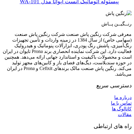
پیستوله اتوماتیک آنست ایواتا مدل WA-101
رنــگیــن پــاش
معرفی شرکت رنگین پاش صنعت شرکت رنگین پاش صنعت
(سهامی خاص) از سال 1384 در زمینه واردات و تأمین تجهیزات
رنگ‌آمیزی، پاشش رنگ پودری، ابزارآلات پنوماتیک و هیدرولیک
فعالیت دارد. این شرکت نماینده انحصاری برند Prona تایوان در ایران
است و محصولات باکیفیت و استاندارد جهانی ارائه می‌دهد. همچنین
در حوزه سندبلاست، دیگ‌های فضای باز و کابین‌های مجهز تولید
می‌کند. رنگین پاش صنعت مالک برندهای Cefixit و Prona در ایران
می‌باشد.
دسترسی سریع
درباره ما
تماس با ما
کاتالوگ ها
مقالات
راه های ارتباطی