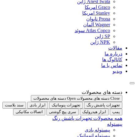
Anest Iwata ژاپن
Graco امریکا
Stanley امریکا
Prona تایوان
Wagner آلمان
Atlas Copco سوئد
SP ژاپن
NPK ژاپن
مقالات
درباره ما
کاتالوگ ها
تماس با ما
ویدیو
دسته های محصولات
Close دسته های محصولات
Open دسته های محصولات
تجهیزات پاشش رنگ
تجهیزات پنوماتیک
ابزار بادی
سند بلاست
پمپ
ابزار هیدرولیک
سری پیچ گوشتی
اتصالات مکانیکی
همه محصولات تجهیزات پاشش رنگ
پیستوله
پیستوله بادی
پیستوله اتوماتیک