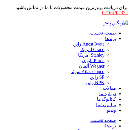
برای دریافت بروزترین قیمت محصولات با ما در تماس باشید.
02166702372
صفحه نخست
برندها
Anest Iwata ژاپن
Graco امریکا
Stanley امریکا
Prona تایوان
Wagner آلمان
Atlas Copco سوئد
SP ژاپن
NPK ژاپن
مقالات
درباره ما
کاتالوگ ها
تماس با ما
ویدیو
صفحه نخست
برندها