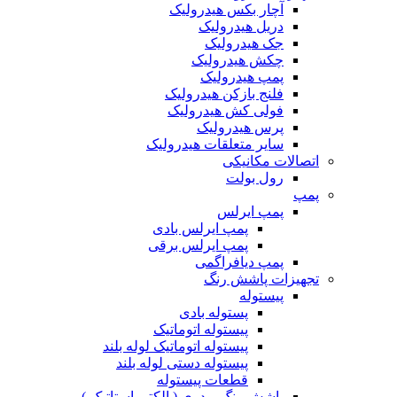
آچار بکس هیدرولیک
دریل هیدرولیک
جک هیدرولیک
چکش هیدرولیک
پمپ هیدرولیک
فلنج بازکن هیدرولیک
فولی کش هیدرولیک
پرس هیدرولیک
سایر متعلقات هیدرولیک
اتصالات مکانیکی
رول بولت
پمپ
پمپ ایرلس
پمپ ایرلس بادی
پمپ ایرلس برقی
پمپ دیافراگمی
تجهیزات پاشش رنگ
پیستوله
پستوله بادی
پیستوله اتوماتیک
پیستوله اتوماتیک لوله بلند
پیستوله دستی لوله بلند
قطعات پیستوله
پاشش رنگ پودری ( الکترواستاتیک )