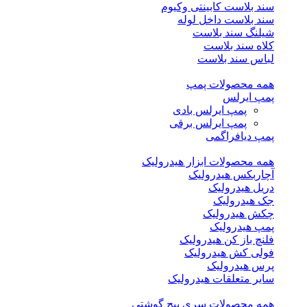
سند بلاست کابینتی وکیوم
سند بلاست داخل لوله
شیلنگ سند بلاست
کلاه سند بلاست
لباس سند بلاست
همه محصولات پمپ
پمپ ایرلس
پمپ ایرلس بادی
پمپ ایرلس برقی
پمپ دیافراگمی
همه محصولات ابزار هیدرولیک
آچاربکس هیدرولیک
دریل هیدرولیک
جک هیدرولیک
چکش هیدرولیک
پمپ هیدرولیک
فلنچ باز کن هیدرولیک
فولی کش هیدرولیک
پرس هیدرولیک
سایر متعلقات هیدرولیک
همه محصولات سری پیچ گوشتی