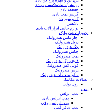
پرچ کن و مهره پرچ کن بادی
پولیشر/سنباده/کفساب بادی
جغجغه بادی
گریس پمپ بادی
کمپرسور باد
بالانسر
لوازم جانبی ابزار آلات بادی
تجهیزات هیدرولیک
آچار بکس هیدرولیک
دریل هیدرولیک
جک هیدرولیک
چکش هیدرولیک
پمپ هیدرولیک
فلنج بازکن هیدرولیک
فولی کش هیدرولیک
پرس هیدرولیک
سایر متعلقات هیدرولیک
اتصالات مکانیکی
رول بولت
پمپ
پمپ ایرلس
پمپ ایرلس بادی
پمپ ایرلس برقی
پمپ دیافراگمی