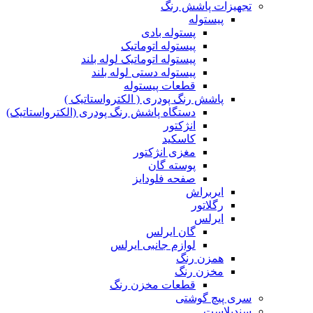
تجهیزات پاشش رنگ
پیستوله
پستوله بادی
پیستوله اتوماتیک
پیستوله اتوماتیک لوله بلند
پیستوله دستی لوله بلند
قطعات پیستوله
پاشش رنگ پودری ( الکترواستاتیک )
دستگاه پاشش رنگ پودری (الکترواستاتیک)
انژکتور
کاسکید
مغزی انژکتور
پوسته گان
صفحه فلودایز
ایربراش
رگلاتور
ایرلس
گان ایرلس
لوازم جانبی ایرلس
همزن رنگ
مخزن رنگ
قطعات مخزن رنگ
سری پیچ گوشتی
سندبلاست