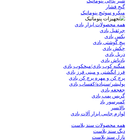
شیر پدالی پنوماتیک
گیج فشار
میکرو سوئیچ پنوماتیک
همه محصولات ابزار بادی
جرثقیل بادی
بکس بادی
پیچ گوشتی بادی
چکش بادی
دریل بادی
بادپاش بادی
منگنه کوب بادی/میخکوب بادی
فرز انگشتی و مینی فرز بادی
پرچ کن و مهره پرچ کن بادی
پولیشر/سنباده/کفساب بادی
جغجغه بادی
گریس پمپ بادی
کمپرسور باد
بالانسر
لوازم جانبی ابزار آلات بادی
همه محصولات سند بلاست
دیگ سند بلاست
نازل سند بلاست