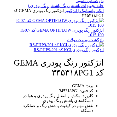
بزرگنمایی تصویر
خانه
تجهیزات پاشش رنگ
پاشش رنگ پودری (
الکترواستاتیک )
انژکتور
انژکتور رنگ پودری GEMA کد
۳۴۵۳۱۸PG1
انژکتور رنگ پودری GEMA OPTIFLOW کد IG07-
1015 100
بازگشت به محصولات
انژکتور رنگ پودری KCI کد RS-PHP9-201
انژکتور رنگ پودری GEMA
کد ۳۴۵۳۱۸PG1
برند: GEMA
کد فنی: 345318PG1
کاربرد: مکش و انتقال رنگ پودری و هوا در
دستگاه‌های پاشش رنگ پودری
نقش مهم در کیفیت پاشش رنگ و عملکرد
دستگاه