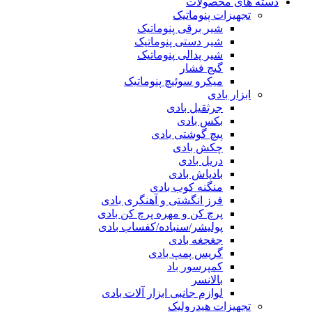
دسته های محصولات
تجهیزات پنوماتیک
شیر برقی پنوماتیک
شیر دستی پنوماتیک
شیر پدالی پنوماتیک
گیج فشار
میکرو سوئیچ پنوماتیک
ابزار بادی
جرثقیل بادی
بکس بادی
پیچ گوشتی بادی
چکش بادی
دریل بادی
بادپاش بادی
منگنه کوب بادی
فرز انگشتی و آهنگری بادی
پرچ کن و مهره پرچ کن بادی
پولیشر/سنباده/کفساب بادی
جغجغه بادی
گریس پمپ بادی
کمپرسور باد
بالانسر
لوازم جانبی ابزار آلات بادی
تجهیزات هیدرولیک