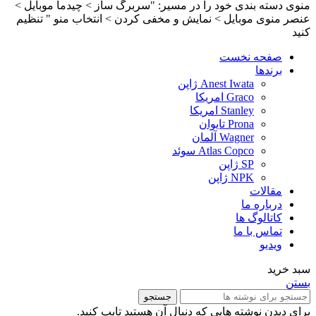
منوی دسته بندی خود را در مسیر: "سربرگ ساز > چیدما موبایل >
عنصر منوی موبایل > نمایش و مخفی کردن > انتخاب منو " تنظیم
کنید
صفحه نخست
برندها
Anest Iwata ژاپن
Graco امریکا
Stanley امریکا
Prona تایوان
Wagner آلمان
Atlas Copco سوئد
SP ژاپن
NPK ژاپن
مقالات
درباره ما
کاتالوگ ها
تماس با ما
ویدیو
سبد خرید
بستن
جستجو
برای دیدن نوشته هایی که دنبال آن هستید تایپ کنید.