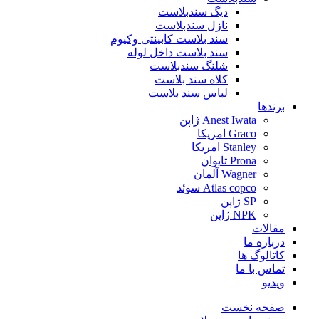
دیگ سندبلاست
نازل سندبلاست
سند بلاست کابینتی وکیوم
سند بلاست داخل لوله
شلنگ سندبلاست
کلاه سند بلاست
لباس سند بلاست
برندها
Anest Iwata ژاپن
Graco امریکا
Stanley امریکا
Prona تایوان
Wagner آلمان
Atlas copco سوئد
SP ژاپن
NPK ژاپن
مقالات
درباره ما
کاتالوگ ها
تماس با ما
ویدیو
صفحه نخست