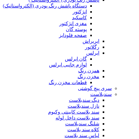
دستگاه پاشش رنگ پودری (الکترواستاتیک)
انژکتور
کاسکید
مغزی انژکتور
پوسته گان
صفحه فلودایز
ایربراش
رگلاتور
ایرلس
گان ایرلس
لوازم جانبی ایرلس
همزن رنگ
مخزن رنگ
قطعات مخزن رنگ
سری پیچ گوشتی
سندبلاست
دیگ سندبلاست
نازل سندبلاست
سند بلاست کابینتی وکیوم
سند بلاست داخل لوله
شلنگ سندبلاست
کلاه سند بلاست
لباس سند بلاست