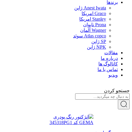
برندها
Anest Iwata ژاپن
Graco امریکا
Stanley امریکا
Prona تایوان
Wagner آلمان
Atlas copco سوئد
SP ژاپن
NPK ژاپن
مقالات
درباره ما
کاتالوگ ها
تماس با ما
ویدیو
جستجو کردن