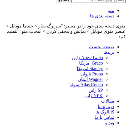
منو
دسته بندی ها
منوی دسته بندی خود را در مسیر: "سربرگ ساز > چیدما موبایل >
عنصر منوی موبایل > نمایش و مخفی کردن > انتخاب منو " تنظیم
کنید
صفحه نخست
برندها
Anest Iwata ژاپن
Graco امریکا
Stanley امریکا
Prona تایوان
Wagner آلمان
Atlas Copco سوئد
SP ژاپن
NPK ژاپن
مقالات
درباره ما
کاتالوگ ها
تماس با ما
ویدیو