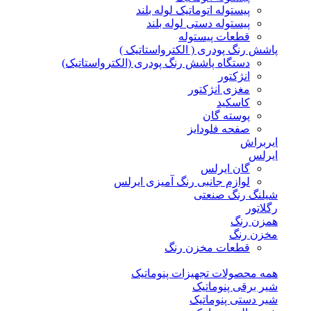
پیستوله اتوماتیک لوله بلند
پیستوله دستی لوله بلند
قطعات پیستوله
پاشش رنگ پودری ( الکترواستاتیک )
دستگاه پاشش رنگ پودری (الکترواستاتیک)
انژکتور
مغزی انژکتور
کاسکید
پوسته گان
صفحه فلودایز
ایربراش
ایرلس
گان ایرلس
لوازم جانبی رنگ آمیزی ایرلس
شیلنگ رنگ صنعتی
رگلاتور
همزن رنگ
مخزن رنگ
قطعات مخزن رنگ
همه محصولات تجهیزات پنوماتیک
شیر برقی پنوماتیک
شیر دستی پنوماتیک