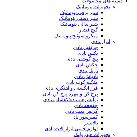
دسته های محصولات
تجهیزات پنوماتیک
شیر برقی پنوماتیک
شیر دستی پنوماتیک
شیر پدالی پنوماتیک
گیج فشار
میکرو سوئیچ پنوماتیک
ابزار بادی
جرثقیل بادی
بکس بادی
پیچ گوشتی بادی
چکش بادی
دریل بادی
بادپاش بادی
منگنه کوب بادی
فرز انگشتی و آهنگری بادی
پرچ کن و مهره پرچ کن بادی
پولیشر/سنباده/کفساب بادی
جغجغه بادی
گریس پمپ بادی
کمپرسور باد
بالانسر
لوازم جانبی ابزار آلات بادی
تجهیزات هیدرولیک