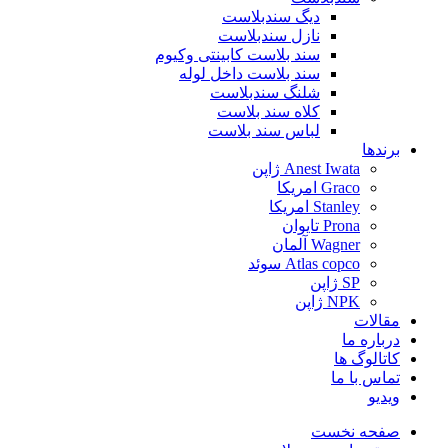
دیگ سندبلاست
نازل سندبلاست
سند بلاست کابینتی وکیوم
سند بلاست داخل لوله
شلنگ سندبلاست
کلاه سند بلاست
لباس سند بلاست
برندها
Anest Iwata ژاپن
Graco امریکا
Stanley امریکا
Prona تایوان
Wagner آلمان
Atlas copco سوئد
SP ژاپن
NPK ژاپن
مقالات
درباره ما
کاتالوگ ها
تماس با ما
ویدیو
صفحه نخست