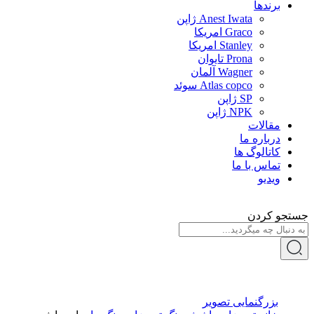
برندها
Anest Iwata ژاپن
Graco امریکا
Stanley امریکا
Prona تایوان
Wagner آلمان
Atlas copco سوئد
SP ژاپن
NPK ژاپن
مقالات
درباره ما
کاتالوگ ها
تماس با ما
ویدیو
جستجو کردن
بزرگنمایی تصویر