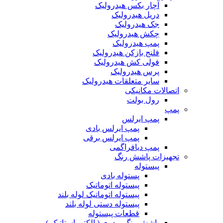
آچار بکس هیدرولیک
دریل هیدرولیک
جک هیدرولیک
چکش هیدرولیک
پمپ هیدرولیک
فلنج بازکن هیدرولیک
فولی کش هیدرولیک
پرس هیدرولیک
سایر متعلقات هیدرولیک
اتصالات مکانیکی
رول بولت
پمپ
پمپ ایرلس
پمپ ایرلس بادی
پمپ ایرلس برقی
پمپ دیافراگمی
تجهیزات پاشش رنگ
پیستوله
پستوله بادی
پیستوله اتوماتیک
پیستوله اتوماتیک لوله بلند
پیستوله دستی لوله بلند
قطعات پیستوله
پاشش رنگ پودری ( الکترواستاتیک )