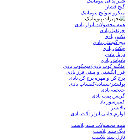
شیر پدالی پنوماتیک
گیج فشار
میکرو سوئیچ پنوماتیک
همه محصولات ابزار بادی
جرثقیل بادی
بکس بادی
پیچ گوشتی بادی
چکش بادی
دریل بادی
بادپاش بادی
منگنه کوب بادی/میخکوب بادی
فرز انگشتی و مینی فرز بادی
پرچ کن و مهره پرچ کن بادی
پولیشر/سنباده/کفساب بادی
جغجغه بادی
گریس پمپ بادی
کمپرسور باد
بالانسر
لوازم جانبی ابزار آلات بادی
همه محصولات سند بلاست
دیگ سند بلاست
نازل سند بلاست