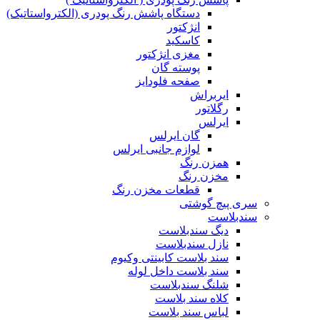
دستگاه پاشش رنگ پودری (الکترواستاتیک)
انژکتور
کاسکید
مغزی انژکتور
پوسته گان
صفحه فلودایز
ایربراش
رگلاتور
ایرلس
گان ایرلس
لوازم جانبی ایرلس
همزن رنگ
مخزن رنگ
قطعات مخزن رنگ
سری پیچ گوشتی
سندبلاست
دیگ سندبلاست
نازل سندبلاست
سند بلاست کابینتی وکیوم
سند بلاست داخل لوله
شلنگ سندبلاست
کلاه سند بلاست
لباس سند بلاست