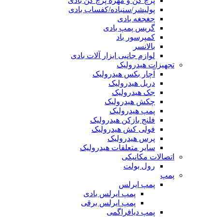
پرچ کن و مهره پرچ کن بادی
پولیشر/سنباده/کفساب بادی
جغجغه بادی
گریس پمپ بادی
کمپرسور باد
بالانسر
لوازم جانبی ابزار آلات بادی
تجهیزات هیدرولیک
آچار بکس هیدرولیک
دریل هیدرولیک
جک هیدرولیک
چکش هیدرولیک
پمپ هیدرولیک
فلنج بازکن هیدرولیک
فولی کش هیدرولیک
پرس هیدرولیک
سایر متعلقات هیدرولیک
اتصالات مکانیکی
رول بولت
پمپ
پمپ ایرلس
پمپ ایرلس بادی
پمپ ایرلس برقی
پمپ دیافراگمی