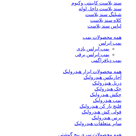
سند بلاست کابینتی وکیوم
سند بلاست داخل لوله
شیلنگ سند بلاست
کلاه سند بلاست
لباس سند بلاست
همه محصولات پمپ
پمپ ایرلس
پمپ ایرلس بادی
پمپ ایرلس برقی
پمپ دیافراگمی
همه محصولات ابزار هیدرولیک
آچاربکس هیدرولیک
دریل هیدرولیک
جک هیدرولیک
چکش هیدرولیک
پمپ هیدرولیک
فلنچ باز کن هیدرولیک
فولی کش هیدرولیک
پرس هیدرولیک
سایر متعلقات هیدرولیک
همه محصولات سری پیچ گوشتی