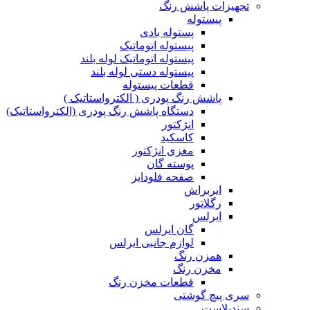
تجهیزات پاشش رنگ
پیستوله
پستوله بادی
پیستوله اتوماتیک
پیستوله اتوماتیک لوله بلند
پیستوله دستی لوله بلند
قطعات پیستوله
پاشش رنگ پودری ( الکترواستاتیک )
دستگاه پاشش رنگ پودری (الکترواستاتیک)
انژکتور
کاسکید
مغزی انژکتور
پوسته گان
صفحه فلودایز
ایربراش
رگلاتور
ایرلس
گان ایرلس
لوازم جانبی ایرلس
همزن رنگ
مخزن رنگ
قطعات مخزن رنگ
سری پیچ گوشتی
سندبلاست