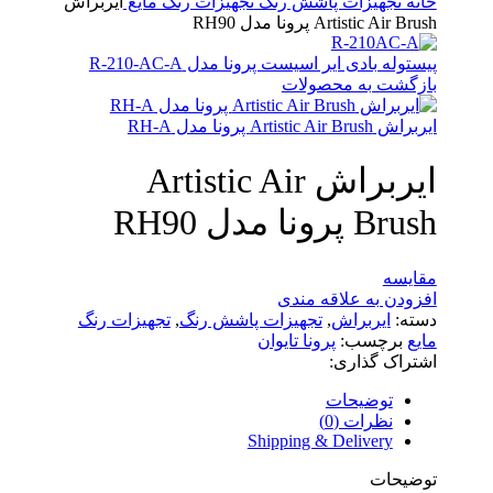
خانه
تجهیزات پاشش رنگ
تجهیزات رنگ مایع
ایربراش
Artistic Air Brush پرونا مدل RH90
پیستوله بادی ایر اسیست پرونا مدل R-210-AC-A
بازگشت به محصولات
ایربراش Artistic Air Brush پرونا مدل RH-A
ایربراش Artistic Air
Brush پرونا مدل RH90
مقایسه
افزودن به علاقه مندی
دسته:
ایربراش
,
تجهیزات پاشش رنگ
,
تجهیزات رنگ
مایع
برچسب:
پرونا تایوان
اشتراک گذاری:
توضیحات
نظرات (0)
Shipping & Delivery
توضیحات