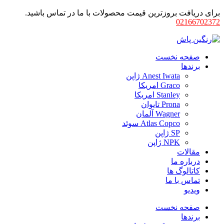
برای دریافت بروزترین قیمت محصولات با ما در تماس باشید.
02166702372
صفحه نخست
برندها
Anest Iwata ژاپن
Graco امریکا
Stanley امریکا
Prona تایوان
Wagner آلمان
Atlas Copco سوئد
SP ژاپن
NPK ژاپن
مقالات
درباره ما
کاتالوگ ها
تماس با ما
ویدیو
صفحه نخست
برندها