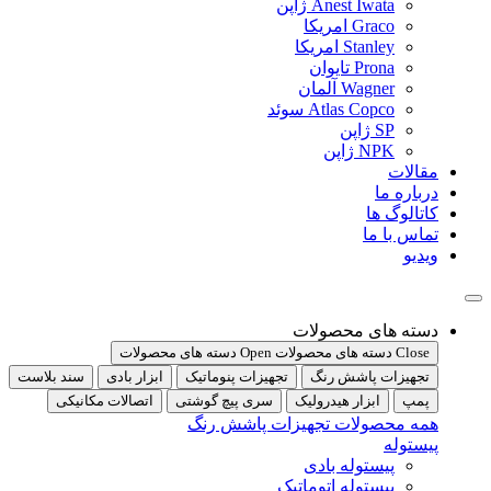
Anest Iwata ژاپن
Graco امریکا
Stanley امریکا
Prona تایوان
Wagner آلمان
Atlas Copco سوئد
SP ژاپن
NPK ژاپن
مقالات
درباره ما
کاتالوگ ها
تماس با ما
ویدیو
دسته های محصولات
Close دسته های محصولات
Open دسته های محصولات
تجهیزات پاشش رنگ
تجهیزات پنوماتیک
ابزار بادی
سند بلاست
پمپ
ابزار هیدرولیک
سری پیچ گوشتی
اتصالات مکانیکی
همه محصولات تجهیزات پاشش رنگ
پیستوله
پیستوله بادی
پیستوله اتوماتیک