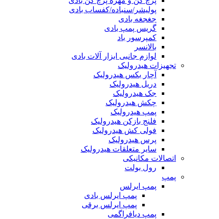
پرچ کن و مهره پرچ کن بادی
پولیشر/سنباده/کفساب بادی
جغجغه بادی
گریس پمپ بادی
کمپرسور باد
بالانسر
لوازم جانبی ابزار آلات بادی
تجهیزات هیدرولیک
آچار بکس هیدرولیک
دریل هیدرولیک
جک هیدرولیک
چکش هیدرولیک
پمپ هیدرولیک
فلنج بازکن هیدرولیک
فولی کش هیدرولیک
پرس هیدرولیک
سایر متعلقات هیدرولیک
اتصالات مکانیکی
رول بولت
پمپ
پمپ ایرلس
پمپ ایرلس بادی
پمپ ایرلس برقی
پمپ دیافراگمی