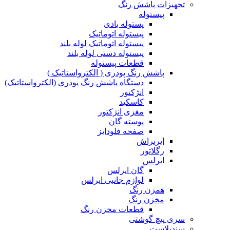
تجهیزات پاشش رنگ
پیستوله
پستوله بادی
پیستوله اتوماتیک
پیستوله اتوماتیک لوله بلند
پیستوله دستی لوله بلند
قطعات پیستوله
پاشش رنگ پودری ( الکترواستاتیک )
دستگاه پاشش رنگ پودری (الکترواستاتیک)
انژکتور
کاسکید
مغزی انژکتور
پوسته گان
صفحه فلودایز
ایربراش
رگلاتور
ایرلس
گان ایرلس
لوازم جانبی ایرلس
همزن رنگ
مخزن رنگ
قطعات مخزن رنگ
سری پیچ گوشتی
سندبلاست