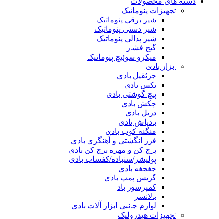
دسته های محصولات
تجهیزات پنوماتیک
شیر برقی پنوماتیک
شیر دستی پنوماتیک
شیر پدالی پنوماتیک
گیج فشار
میکرو سوئیچ پنوماتیک
ابزار بادی
جرثقیل بادی
بکس بادی
پیچ گوشتی بادی
چکش بادی
دریل بادی
بادپاش بادی
منگنه کوب بادی
فرز انگشتی و آهنگری بادی
پرچ کن و مهره پرچ کن بادی
پولیشر/سنباده/کفساب بادی
جغجغه بادی
گریس پمپ بادی
کمپرسور باد
بالانسر
لوازم جانبی ابزار آلات بادی
تجهیزات هیدرولیک