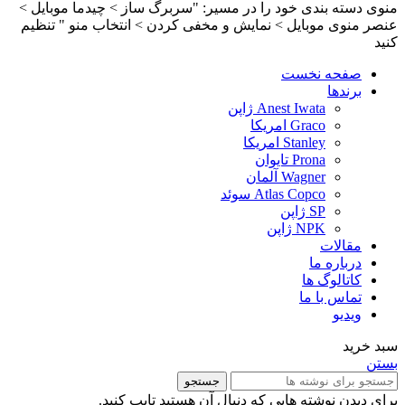
منوی دسته بندی خود را در مسیر: "سربرگ ساز > چیدما موبایل >
عنصر منوی موبایل > نمایش و مخفی کردن > انتخاب منو " تنظیم
کنید
صفحه نخست
برندها
Anest Iwata ژاپن
Graco امریکا
Stanley امریکا
Prona تایوان
Wagner آلمان
Atlas Copco سوئد
SP ژاپن
NPK ژاپن
مقالات
درباره ما
کاتالوگ ها
تماس با ما
ویدیو
سبد خرید
بستن
جستجو
برای دیدن نوشته هایی که دنبال آن هستید تایپ کنید.