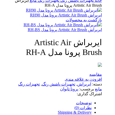
خانه
تجهیزات پاشش رنگ
تجهیزات رنگ مایع
ایربراش
Artistic Air Brush پرونا مدل RH-A
ایربراش Artistic Air Brush پرونا مدل RH90
بازگشت به محصولات
ایربراش Artistic Air Brush پرونا مدل RH-BS
ایربراش Artistic Air
Brush پرونا مدل RH-A
مقایسه
افزودن به علاقه مندی
دسته:
ایربراش
,
تجهیزات پاشش رنگ
,
تجهیزات رنگ
مایع
برچسب:
پرونا تایوان
اشتراک گذاری:
توضیحات
نظرات (0)
Shipping & Delivery