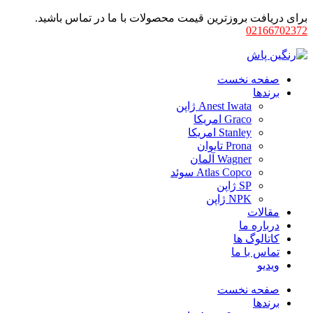
برای دریافت بروزترین قیمت محصولات با ما در تماس باشید.
02166702372
صفحه نخست
برندها
Anest Iwata ژاپن
Graco امریکا
Stanley امریکا
Prona تایوان
Wagner آلمان
Atlas Copco سوئد
SP ژاپن
NPK ژاپن
مقالات
درباره ما
کاتالوگ ها
تماس با ما
ویدیو
صفحه نخست
برندها