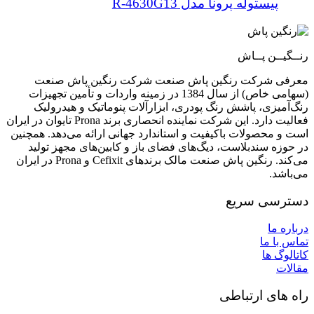
پیستوله پرونا مدل R-4630G13
رنــگیــن پــاش
معرفی شرکت رنگین پاش صنعت شرکت رنگین پاش صنعت
(سهامی خاص) از سال 1384 در زمینه واردات و تأمین تجهیزات
رنگ‌آمیزی، پاشش رنگ پودری، ابزارآلات پنوماتیک و هیدرولیک
فعالیت دارد. این شرکت نماینده انحصاری برند Prona تایوان در ایران
است و محصولات باکیفیت و استاندارد جهانی ارائه می‌دهد. همچنین
در حوزه سندبلاست، دیگ‌های فضای باز و کابین‌های مجهز تولید
می‌کند. رنگین پاش صنعت مالک برندهای Cefixit و Prona در ایران
می‌باشد.
دسترسی سریع
درباره ما
تماس با ما
کاتالوگ ها
مقالات
راه های ارتباطی