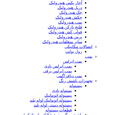
آچار بکس هیدرولیک
دریل هیدرولیک
جک هیدرولیک
چکش هیدرولیک
پمپ هیدرولیک
فلنج بازکن هیدرولیک
فولی کش هیدرولیک
پرس هیدرولیک
سایر متعلقات هیدرولیک
اتصالات مکانیکی
رول بولت
پمپ
پمپ ایرلس
پمپ ایرلس بادی
پمپ ایرلس برقی
پمپ دیافراگمی
تجهیزات پاشش رنگ
پیستوله
پستوله بادی
پیستوله اتوماتیک
پیستوله اتوماتیک لوله بلند
پیستوله دستی لوله بلند
قطعات پیستوله
پاشش رنگ پودری ( الکترواستاتیک )