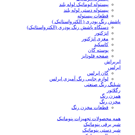
پیستوله اتوماتیک لوله بلند
پیستوله دستی لوله بلند
قطعات پیستوله
پاشش رنگ پودری ( الکترواستاتیک )
دستگاه پاشش رنگ پودری (الکترواستاتیک)
انژکتور
مغزی انژکتور
کاسکید
پوسته گان
صفحه فلودایز
ایربراش
ایرلس
گان ایرلس
لوازم جانبی رنگ آمیزی ایرلس
شیلنگ رنگ صنعتی
رگلاتور
همزن رنگ
مخزن رنگ
قطعات مخزن رنگ
همه محصولات تجهیزات پنوماتیک
شیر برقی پنوماتیک
شیر دستی پنوماتیک