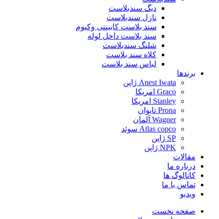
دیگ سندبلاست
نازل سندبلاست
سند بلاست کابینتی وکیوم
سند بلاست داخل لوله
شلنگ سندبلاست
کلاه سند بلاست
لباس سند بلاست
برندها
Anest Iwata ژاپن
Graco امریکا
Stanley امریکا
Prona تایوان
Wagner آلمان
Atlas copco سوئد
SP ژاپن
NPK ژاپن
مقالات
درباره ما
کاتالوگ ها
تماس با ما
ویدیو
صفحه نخست