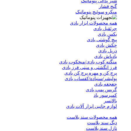
شیر پدالی پنوماتیک
گیج فشار
میکرو سوئیچ پنوماتیک
همه محصولات ابزار بادی
جرثقیل بادی
بکس بادی
پیچ گوشتی بادی
چکش بادی
دریل بادی
بادپاش بادی
منگنه کوب بادی/میخکوب بادی
فرز انگشتی و مینی فرز بادی
پرچ کن و مهره پرچ کن بادی
پولیشر/سنباده/کفساب بادی
جغجغه بادی
گریس پمپ بادی
کمپرسور باد
بالانسر
لوازم جانبی ابزار آلات بادی
همه محصولات سند بلاست
دیگ سند بلاست
نازل سند بلاست