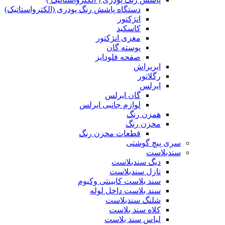
دستگاه پاشش رنگ پودری (الکترواستاتیک)
انژکتور
کاسکید
مغزی انژکتور
پوسته گان
صفحه فلودایز
ایربراش
رگلاتور
ایرلس
گان ایرلس
لوازم جانبی ایرلس
همزن رنگ
مخزن رنگ
قطعات مخزن رنگ
سری پیچ گوشتی
سندبلاست
دیگ سندبلاست
نازل سندبلاست
سند بلاست کابینتی وکیوم
سند بلاست داخل لوله
شلنگ سندبلاست
کلاه سند بلاست
لباس سند بلاست