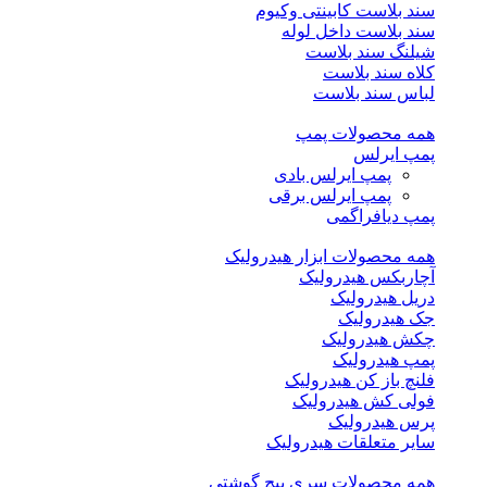
سند بلاست کابینتی وکیوم
سند بلاست داخل لوله
شیلنگ سند بلاست
کلاه سند بلاست
لباس سند بلاست
همه محصولات پمپ
پمپ ایرلس
پمپ ایرلس بادی
پمپ ایرلس برقی
پمپ دیافراگمی
همه محصولات ابزار هیدرولیک
آچاربکس هیدرولیک
دریل هیدرولیک
جک هیدرولیک
چکش هیدرولیک
پمپ هیدرولیک
فلنچ باز کن هیدرولیک
فولی کش هیدرولیک
پرس هیدرولیک
سایر متعلقات هیدرولیک
همه محصولات سری پیچ گوشتی