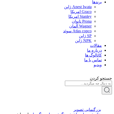
برندها
Anest Iwata ژاپن
Graco امریکا
Stanley امریکا
Prona تایوان
Wagner آلمان
Atlas copco سوئد
SP ژاپن
NPK ژاپن
مقالات
درباره ما
کاتالوگ ها
تماس با ما
ویدیو
جستجو کردن
بزرگنمایی تصویر