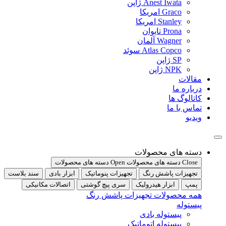
Anest Iwata ژاپن
Graco امریکا
Stanley امریکا
Prona تایوان
Wagner آلمان
Atlas Copco سوئد
SP ژاپن
NPK ژاپن
مقالات
درباره ما
کاتالوگ ها
تماس با ما
ویدیو
دسته های محصولات
Close دسته های محصولات
Open دسته های محصولات
تجهیزات پاشش رنگ
تجهیزات پنوماتیک
ابزار بادی
سند بلاست
پمپ
ابزار هیدرولیک
سری پیچ گوشتی
اتصالات مکانیکی
همه محصولات تجهیزات پاشش رنگ
پیستوله
پیستوله بادی
پیستوله اتوماتیک