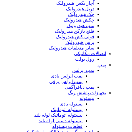
آچار بکس هیدرولیک
دریل هیدرولیک
جک هیدرولیک
چکش هیدرولیک
پمپ هیدرولیک
فلنج بازکن هیدرولیک
فولی کش هیدرولیک
پرس هیدرولیک
سایر متعلقات هیدرولیک
اتصالات مکانیکی
رول بولت
پمپ
پمپ ایرلس
پمپ ایرلس بادی
پمپ ایرلس برقی
پمپ دیافراگمی
تجهیزات پاشش رنگ
پیستوله
پستوله بادی
پیستوله اتوماتیک
پیستوله اتوماتیک لوله بلند
پیستوله دستی لوله بلند
قطعات پیستوله
پاشش رنگ پودری ( الکترواستاتیک )