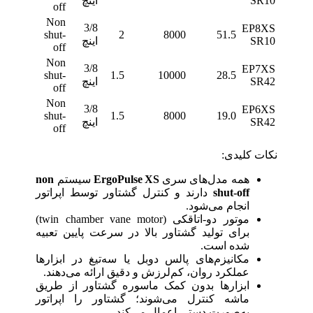
SR10
اینچ
off
Non
3/8
EP8XS
shut-
2
8000
51.5
SR10
اینچ
off
Non
3/8
EP7XS
shut-
1.5
10000
28.5
SR42
اینچ
off
Non
3/8
EP6XS
shut-
1.5
8000
19.0
SR42
اینچ
off
نکات کلیدی:
همه مدل‌های سری
ErgoPulse XS
سیستم
non
shut-off
دارند و کنترل گشتاور توسط اپراتور
انجام می‌شود.
موتور دو-اتاقکی (twin chamber vane motor)
برای تولید گشتاور بالا در سرعت پایین تعبیه
شده است.
مکانیزم‌های پالس دوبل یا سه‌تیغ در ابزارها
عملکرد روان، کم‌لرزش و دقیق ارائه می‌دهند.
ابزارها بدون کمک ماسوره گشتاور از طریق
ماشه کنترل می‌شوند؛ گشتاور را اپراتور
به‌صورت دستی اعمال می‌کند.