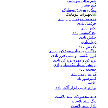
شیر پدالی پنوماتیک
گیج فشار
میکرو سوئیچ پنوماتیک
همه محصولات ابزار بادی
جرثقیل بادی
بکس بادی
پیچ گوشتی بادی
چکش بادی
دریل بادی
بادپاش بادی
منگنه کوب بادی/میخکوب بادی
فرز انگشتی و مینی فرز بادی
پرچ کن و مهره پرچ کن بادی
پولیشر/سنباده/کفساب بادی
جغجغه بادی
گریس پمپ بادی
کمپرسور باد
بالانسر
لوازم جانبی ابزار آلات بادی
همه محصولات سند بلاست
دیگ سند بلاست
نازل سند بلاست