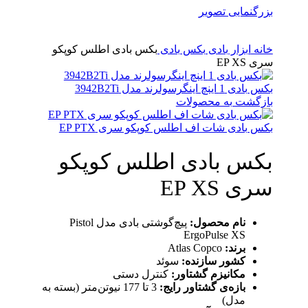
بزرگنمایی تصویر
خانه
ابزار بادی
بکس بادی
بکس بادی اطلس کوپکو
سری EP XS
بکس بادی 1 اینچ اینگرسولرند مدل 3942B2Ti
بازگشت به محصولات
بکس بادی شات اف اطلس کوپکو سری EP PTX
بکس بادی اطلس کوپکو
سری EP XS
نام محصول:
پیچ‌گوشتی بادی مدل Pistol
ErgoPulse XS
برند:
Atlas Copco
کشور سازنده:
سوئد
مکانیزم گشتاور:
کنترل دستی
بازه‌ی گشتاور رایج:
3 تا 177 نیوتن‌متر (بسته به
مدل)