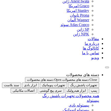
Anest Iwata ژاپن
Graco امریکا
Stanley امریکا
Prona تایوان
Wagner آلمان
Atlas Copco سوئد
SP ژاپن
NPK ژاپن
مقالات
درباره ما
کاتالوگ ها
تماس با ما
ویدیو
دسته های محصولات
Close دسته های محصولات
Open دسته های محصولات
تجهیزات پاشش رنگ
تجهیزات پنوماتیک
ابزار بادی
سند بلاست
پمپ
ابزار هیدرولیک
سری پیچ گوشتی
اتصالات مکانیکی
همه محصولات تجهیزات پاشش رنگ
پیستوله
پیستوله بادی
پیستوله اتوماتیک