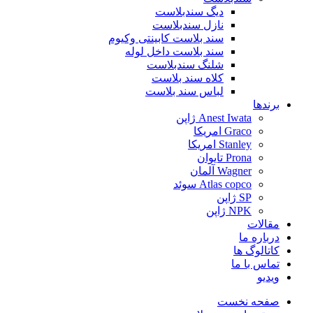
دیگ سندبلاست
نازل سندبلاست
سند بلاست کابینتی وکیوم
سند بلاست داخل لوله
شلنگ سندبلاست
کلاه سند بلاست
لباس سند بلاست
برندها
Anest Iwata ژاپن
Graco امریکا
Stanley امریکا
Prona تایوان
Wagner آلمان
Atlas copco سوئد
SP ژاپن
NPK ژاپن
مقالات
درباره ما
کاتالوگ ها
تماس با ما
ویدیو
صفحه نخست