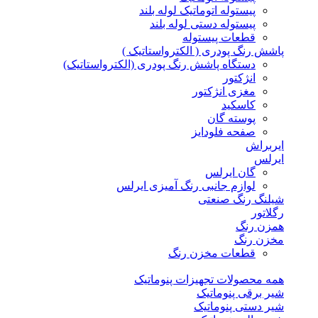
پیستوله اتوماتیک لوله بلند
پیستوله دستی لوله بلند
قطعات پیستوله
پاشش رنگ پودری ( الکترواستاتیک )
دستگاه پاشش رنگ پودری (الکترواستاتیک)
انژکتور
مغزی انژکتور
کاسکید
پوسته گان
صفحه فلودایز
ایربراش
ایرلس
گان ایرلس
لوازم جانبی رنگ آمیزی ایرلس
شیلنگ رنگ صنعتی
رگلاتور
همزن رنگ
مخزن رنگ
قطعات مخزن رنگ
همه محصولات تجهیزات پنوماتیک
شیر برقی پنوماتیک
شیر دستی پنوماتیک