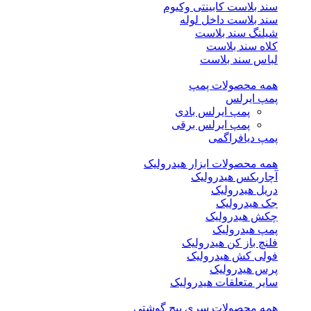
سند بلاست کابینتی وکیوم
سند بلاست داخل لوله
شیلنگ سند بلاست
کلاه سند بلاست
لباس سند بلاست
همه محصولات پمپ
پمپ ایرلس
پمپ ایرلس بادی
پمپ ایرلس برقی
پمپ دیافراگمی
همه محصولات ابزار هیدرولیک
آچاربکس هیدرولیک
دریل هیدرولیک
جک هیدرولیک
چکش هیدرولیک
پمپ هیدرولیک
فلنچ باز کن هیدرولیک
فولی کش هیدرولیک
پرس هیدرولیک
سایر متعلقات هیدرولیک
همه محصولات سری پیچ گوشتی