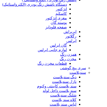
دستگاه پاشش رنگ پودری (الکترواستاتیک)
انژکتور
کاسکید
مغزی انژکتور
پوسته گان
صفحه فلودایز
ایربراش
رگلاتور
ایرلس
گان ایرلس
لوازم جانبی ایرلس
همزن رنگ
مخزن رنگ
قطعات مخزن رنگ
سری پیچ گوشتی
سندبلاست
دیگ سندبلاست
نازل سندبلاست
سند بلاست کابینتی وکیوم
سند بلاست داخل لوله
شلنگ سندبلاست
کلاه سند بلاست
لباس سند بلاست