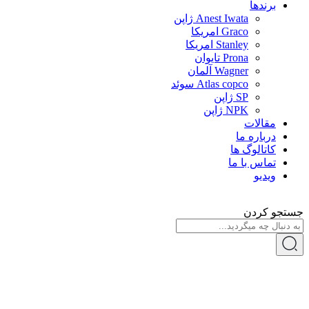
برندها
Anest Iwata ژاپن
Graco امریکا
Stanley امریکا
Prona تایوان
Wagner آلمان
Atlas copco سوئد
SP ژاپن
NPK ژاپن
مقالات
درباره ما
کاتالوگ ها
تماس با ما
ویدیو
جستجو کردن