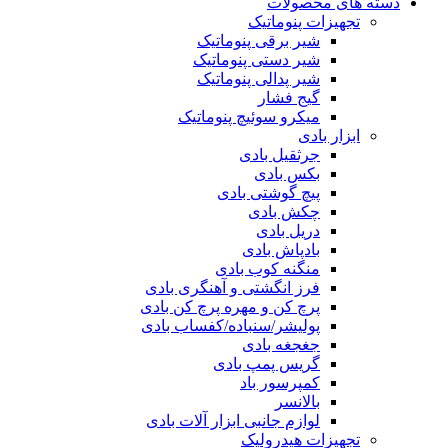
دسته های محصولات
تجهیزات پنوماتیک
شیر برقی پنوماتیک
شیر دستی پنوماتیک
شیر پدالی پنوماتیک
گیج فشار
میکرو سوئیچ پنوماتیک
ابزار بادی
جرثقیل بادی
بکس بادی
پیچ گوشتی بادی
چکش بادی
دریل بادی
بادپاش بادی
منگنه کوب بادی
فرز انگشتی و آهنگری بادی
پرچ کن و مهره پرچ کن بادی
پولیشر/سنباده/کفساب بادی
جغجغه بادی
گریس پمپ بادی
کمپرسور باد
بالانسر
لوازم جانبی ابزار آلات بادی
تجهیزات هیدرولیک