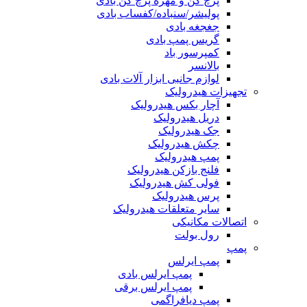
پرچ کن و مهره پرچ کن بادی
پولیشر/سنباده/کفساب بادی
جغجغه بادی
گریس پمپ بادی
کمپرسور باد
بالانسر
لوازم جانبی ابزار آلات بادی
تجهیزات هیدرولیک
آچار بکس هیدرولیک
دریل هیدرولیک
جک هیدرولیک
چکش هیدرولیک
پمپ هیدرولیک
فلنج بازکن هیدرولیک
فولی کش هیدرولیک
پرس هیدرولیک
سایر متعلقات هیدرولیک
اتصالات مکانیکی
رول بولت
پمپ
پمپ ایرلس
پمپ ایرلس بادی
پمپ ایرلس برقی
پمپ دیافراگمی