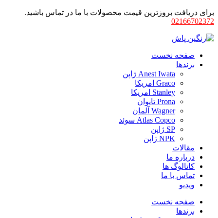
برای دریافت بروزترین قیمت محصولات با ما در تماس باشید.
02166702372
صفحه نخست
برندها
Anest Iwata ژاپن
Graco امریکا
Stanley امریکا
Prona تایوان
Wagner آلمان
Atlas Copco سوئد
SP ژاپن
NPK ژاپن
مقالات
درباره ما
کاتالوگ ها
تماس با ما
ویدیو
صفحه نخست
برندها