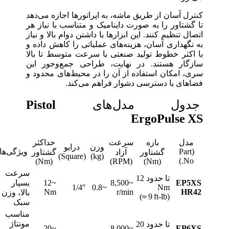
کنترل آسان از طریق ماشه، به اپراتورها اجازه می‌دهد
تا گشتاور را به صورت داینامیک و متناسب با نیاز هر
اتصال تنظیم کنند. این ابزارها با داشتن دوام بالا و نیاز
به نگهداری آسان، هزینه‌های عملیاتی را کاهش داده و
با اکثر خطوط تولید صنعتی با سرعت متوسط تا بالا
سازگار هستند. در نهایت، طراحی جمع‌وجور این
سری، امکان استفاده از آن را در محیط‌های محدود و
فضاهای با دسترسی دشوار فراهم می‌کند.
جدول مدل‌های
Pistol
ErgoPulse XS
مدل
بازه
سرعت
حداکثر
وزن
درایو
(Part
ویژگی‌ها
گشتاور
آزاد
گشتاور
(Square)
(kg)
No.)
(Nm)
(RPM)
(Nm)
سرعت
تا حدود 12
EP5XS
~8,500
~12
بسیار
1/4″
~0.8
Nm
Nm
r/min
HR42
بالا، وزن
(≈ 9 ft‑lb)
سبک
مناسب
مونتاژ
تا حدود 20
~20
~8,000
EP6XS