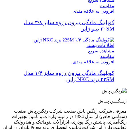
مشاهده سریع
مقایسه
افزودن به علاقه مندی
کوپلینگ مادگی بیرون رزوه سایز ۳/۸ مدل
۳۰SM نیتو ژاپن
اطلاعات بیشتر
مشاهده سریع
مقایسه
افزودن به علاقه مندی
کوپلینگ مادگی بیرون رزوه سایز ۱/۴ مدل
۲۲SM برند NKC ژاپن
رنــگیــن پــاش
معرفی شرکت رنگین پاش صنعت شرکت رنگین پاش صنعت
(سهامی خاص) از سال 1384 در زمینه واردات و تأمین تجهیزات
رنگ‌آمیزی، پاشش رنگ پودری، ابزارآلات پنوماتیک و هیدرولیک
فعالیت دارد. این شرکت نماینده انحصاری برند Prona تایوان در ایران