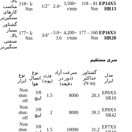
بالا،
~3,500
81 – 118
EP14XS
تا ~118
1/2″
~2.4
مناسب
r/min
Nm
HR13
Nm
کارهای
سنگین‌تر
گشتاور
بسیار
~3.0–
~4,200
160 – 177
EP16XS
تا ~177
3/4″
بالا،
3.6
r/min
Nm
HR20
Nm
صنعتی
سنگین‌تر
سری مستقیم
گشتاور
سرعت آزاد
نوع
مدل
وزن
نوع
حداکثر
(دور در
اتصال
ابزار
(پوند)
ابزار
(N·m)
دقیقه)
هوا
Non
3/8
EP6XS
shut-
1.5
8000
20.3
SR10
اینچ
off
Non
3/8
EP8XS
shut-
2
8000
39.3
SR42
اینچ
off
Non
3/8
EP7XS
shut-
1.5
10000
31.2