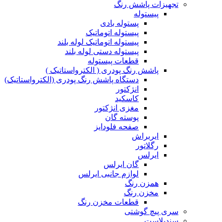
تجهیزات پاشش رنگ
پیستوله
پستوله بادی
پیستوله اتوماتیک
پیستوله اتوماتیک لوله بلند
پیستوله دستی لوله بلند
قطعات پیستوله
پاشش رنگ پودری ( الکترواستاتیک )
دستگاه پاشش رنگ پودری (الکترواستاتیک)
انژکتور
کاسکید
مغزی انژکتور
پوسته گان
صفحه فلودایز
ایربراش
رگلاتور
ایرلس
گان ایرلس
لوازم جانبی ایرلس
همزن رنگ
مخزن رنگ
قطعات مخزن رنگ
سری پیچ گوشتی
سندبلاست