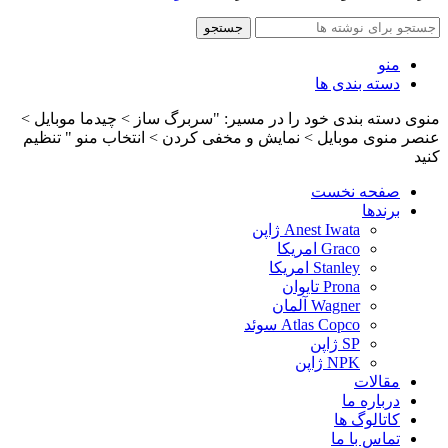
جستجو
منو
دسته بندی ها
منوی دسته بندی خود را در مسیر: "سربرگ ساز > چیدما موبایل >
عنصر منوی موبایل > نمایش و مخفی کردن > انتخاب منو " تنظیم
کنید
صفحه نخست
برندها
Anest Iwata ژاپن
Graco امریکا
Stanley امریکا
Prona تایوان
Wagner آلمان
Atlas Copco سوئد
SP ژاپن
NPK ژاپن
مقالات
درباره ما
کاتالوگ ها
تماس با ما