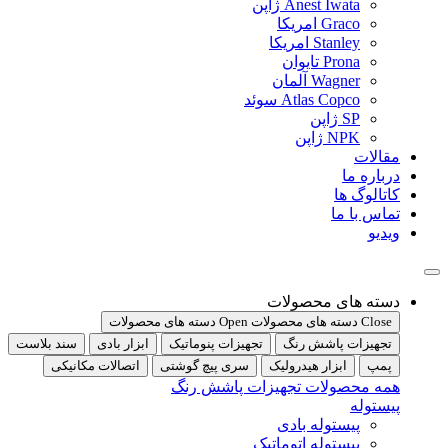
Anest Iwata ژاپن
Graco امریکا
Stanley امریکا
Prona تایوان
Wagner آلمان
Atlas Copco سوئد
SP ژاپن
NPK ژاپن
مقالات
درباره ما
کاتالوگ ها
تماس با ما
ویدیو
دسته های محصولات
Close دسته های محصولات
Open دسته های محصولات
تجهیزات پاشش رنگ
تجهیزات پنوماتیک
ابزار بادی
سند بلاست
پمپ
ابزار هیدرولیک
سری پیچ گوشتی
اتصالات مکانیکی
همه محصولات تجهیزات پاشش رنگ
پیستوله
پیستوله بادی
پیستوله اتوماتیک