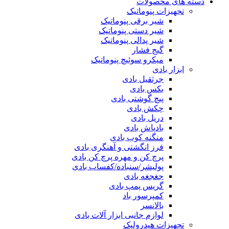
دسته های محصولات
تجهیزات پنوماتیک
شیر برقی پنوماتیک
شیر دستی پنوماتیک
شیر پدالی پنوماتیک
گیج فشار
میکرو سوئیچ پنوماتیک
ابزار بادی
جرثقیل بادی
بکس بادی
پیچ گوشتی بادی
چکش بادی
دریل بادی
بادپاش بادی
منگنه کوب بادی
فرز انگشتی و آهنگری بادی
پرچ کن و مهره پرچ کن بادی
پولیشر/سنباده/کفساب بادی
جغجغه بادی
گریس پمپ بادی
کمپرسور باد
بالانسر
لوازم جانبی ابزار آلات بادی
تجهیزات هیدرولیک