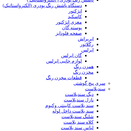
دستگاه پاشش رنگ پودری (الکترواستاتیک)
انژکتور
کاسکید
مغزی انژکتور
پوسته گان
صفحه فلودایز
ایربراش
رگلاتور
ایرلس
گان ایرلس
لوازم جانبی ایرلس
همزن رنگ
مخزن رنگ
قطعات مخزن رنگ
سری پیچ گوشتی
سندبلاست
دیگ سندبلاست
نازل سندبلاست
سند بلاست کابینتی وکیوم
سند بلاست داخل لوله
شلنگ سندبلاست
کلاه سند بلاست
لباس سند بلاست