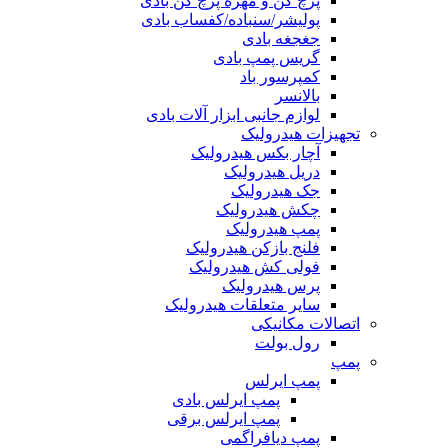
پرچ کن و مهره پرچ کن بادی
پولیشر/سنباده/کفساب بادی
جغجغه بادی
گریس پمپ بادی
کمپرسور باد
بالانسر
لوازم جانبی ابزار آلات بادی
تجهیزات هیدرولیک
آچار بکس هیدرولیک
دریل هیدرولیک
جک هیدرولیک
چکش هیدرولیک
پمپ هیدرولیک
فلنج بازکن هیدرولیک
فولی کش هیدرولیک
پرس هیدرولیک
سایر متعلقات هیدرولیک
اتصالات مکانیکی
رول بولت
پمپ
پمپ ایرلس
پمپ ایرلس بادی
پمپ ایرلس برقی
پمپ دیافراگمی