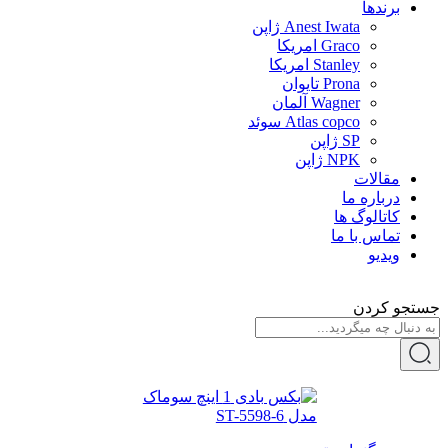
برندها
Anest Iwata ژاپن
Graco امریکا
Stanley امریکا
Prona تایوان
Wagner آلمان
Atlas copco سوئد
SP ژاپن
NPK ژاپن
مقالات
درباره ما
کاتالوگ ها
تماس با ما
ویدیو
جستجو کردن