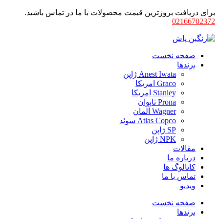
برای دریافت بروزترین قیمت محصولات با ما در تماس باشید.
02166702372
صفحه نخست
برندها
Anest Iwata ژاپن
Graco امریکا
Stanley امریکا
Prona تایوان
Wagner آلمان
Atlas Copco سوئد
SP ژاپن
NPK ژاپن
مقالات
درباره ما
کاتالوگ ها
تماس با ما
ویدیو
صفحه نخست
برندها