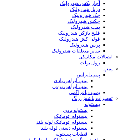
آچار بکس هیدرولیک
دریل هیدرولیک
جک هیدرولیک
چکش هیدرولیک
پمپ هیدرولیک
فلنج بازکن هیدرولیک
فولی کش هیدرولیک
پرس هیدرولیک
سایر متعلقات هیدرولیک
اتصالات مکانیکی
رول بولت
پمپ
پمپ ایرلس
پمپ ایرلس بادی
پمپ ایرلس برقی
پمپ دیافراگمی
تجهیزات پاشش رنگ
پیستوله
پستوله بادی
پیستوله اتوماتیک
پیستوله اتوماتیک لوله بلند
پیستوله دستی لوله بلند
قطعات پیستوله
پاشش رنگ پودری ( الکترواستاتیک )