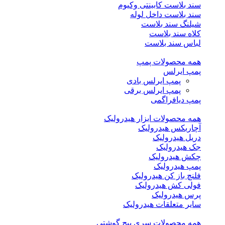
سند بلاست کابینتی وکیوم
سند بلاست داخل لوله
شیلنگ سند بلاست
کلاه سند بلاست
لباس سند بلاست
همه محصولات پمپ
پمپ ایرلس
پمپ ایرلس بادی
پمپ ایرلس برقی
پمپ دیافراگمی
همه محصولات ابزار هیدرولیک
آچاربکس هیدرولیک
دریل هیدرولیک
جک هیدرولیک
چکش هیدرولیک
پمپ هیدرولیک
فلنچ باز کن هیدرولیک
فولی کش هیدرولیک
پرس هیدرولیک
سایر متعلقات هیدرولیک
همه محصولات سری پیچ گوشتی