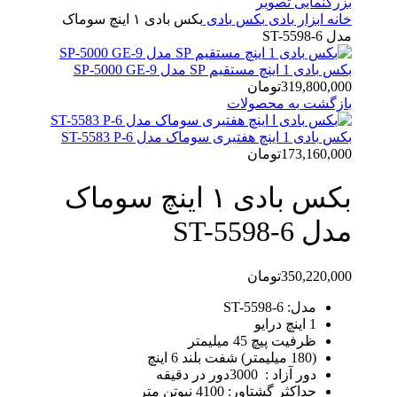
بزرگنمایی تصویر
خانه
ابزار بادی
بکس بادی
بکس بادی ۱ اینچ سوماک
مدل ST-5598-6
بکس بادی 1 اینچ مستقیم SP مدل SP-5000 GE-9
319,800,000
تومان
بازگشت به محصولات
بکس بادی 1 اینچ هفتیری سوماک مدل ST-5583 P-6
173,160,000
تومان
بکس بادی ۱ اینچ سوماک
مدل ST-5598-6
350,220,000
تومان
مدل: ST-5598-6
1 اینچ درایو
ظرفیت پیچ 45 میلیمتر
(180 میلیمتر) شفت بلند 6 اینچ
دور آزاد : 3000دور در دقیقه
حداکثر گشتاور: 4100 نیوتن متر