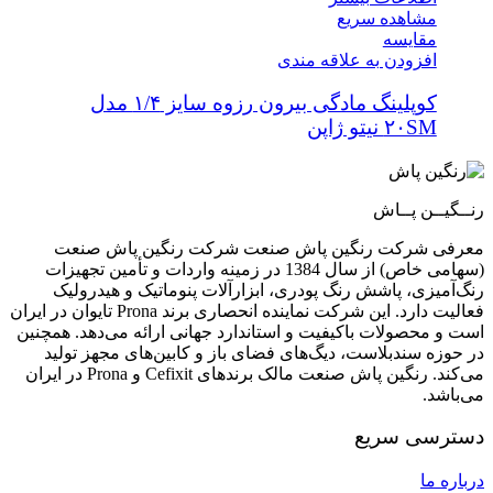
مشاهده سریع
مقایسه
افزودن به علاقه مندی
کوپلینگ مادگی بیرون رزوه سایز ۱/۴ مدل
۲۰SM نیتو ژاپن
رنــگیــن پــاش
معرفی شرکت رنگین پاش صنعت شرکت رنگین پاش صنعت
(سهامی خاص) از سال 1384 در زمینه واردات و تأمین تجهیزات
رنگ‌آمیزی، پاشش رنگ پودری، ابزارآلات پنوماتیک و هیدرولیک
فعالیت دارد. این شرکت نماینده انحصاری برند Prona تایوان در ایران
است و محصولات باکیفیت و استاندارد جهانی ارائه می‌دهد. همچنین
در حوزه سندبلاست، دیگ‌های فضای باز و کابین‌های مجهز تولید
می‌کند. رنگین پاش صنعت مالک برندهای Cefixit و Prona در ایران
می‌باشد.
دسترسی سریع
درباره ما