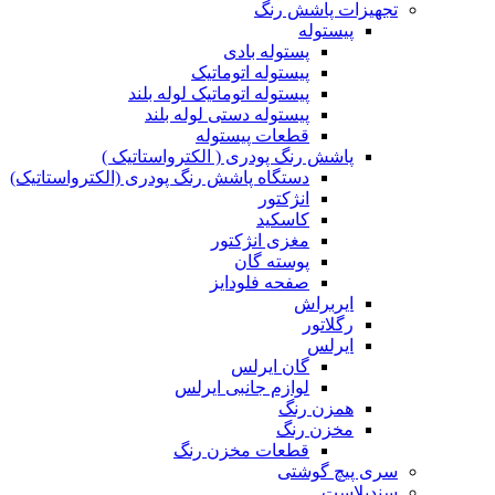
تجهیزات پاشش رنگ
پیستوله
پستوله بادی
پیستوله اتوماتیک
پیستوله اتوماتیک لوله بلند
پیستوله دستی لوله بلند
قطعات پیستوله
پاشش رنگ پودری ( الکترواستاتیک )
دستگاه پاشش رنگ پودری (الکترواستاتیک)
انژکتور
کاسکید
مغزی انژکتور
پوسته گان
صفحه فلودایز
ایربراش
رگلاتور
ایرلس
گان ایرلس
لوازم جانبی ایرلس
همزن رنگ
مخزن رنگ
قطعات مخزن رنگ
سری پیچ گوشتی
سندبلاست