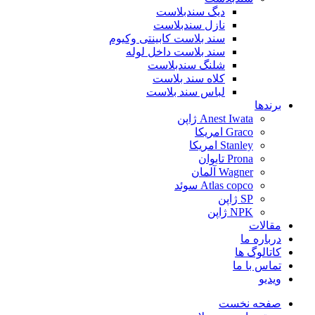
دیگ سندبلاست
نازل سندبلاست
سند بلاست کابینتی وکیوم
سند بلاست داخل لوله
شلنگ سندبلاست
کلاه سند بلاست
لباس سند بلاست
برندها
Anest Iwata ژاپن
Graco امریکا
Stanley امریکا
Prona تایوان
Wagner آلمان
Atlas copco سوئد
SP ژاپن
NPK ژاپن
مقالات
درباره ما
کاتالوگ ها
تماس با ما
ویدیو
صفحه نخست