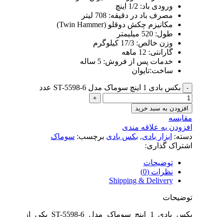
ورودی باد: 1/2 اینچ
مصرف باد در دقیقه: 708 لیتر
مکانیزم چکش دوقلو (Twin Hammer)
طول: 520 میلیمتر
وزن خالص: 17/3 کیلوگرم
گارانتی: 12 ماهه
خدمات پس از فروش: 5 ساله
ساخت:تایوان
بکس بادی 1 اینچ سوماک مدل ST-5598-6 عدد
افزودن به سبد خرید
مقایسه
افزودن به علاقه مندی
دسته:
ابزار بادی
,
بکس بادی
برچسب:
سوماک
اشتراک گذاری:
توضیحات
نظرات (0)
Shipping & Delivery
توضیحات
بکس بادی 1 اینچ سوماک مدل ST-5598-6 یکی از