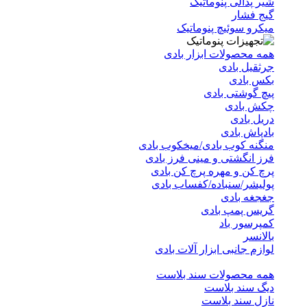
شیر پدالی پنوماتیک
گیج فشار
میکرو سوئیچ پنوماتیک
همه محصولات ابزار بادی
جرثقیل بادی
بکس بادی
پیچ گوشتی بادی
چکش بادی
دریل بادی
بادپاش بادی
منگنه کوب بادی/میخکوب بادی
فرز انگشتی و مینی فرز بادی
پرچ کن و مهره پرچ کن بادی
پولیشر/سنباده/کفساب بادی
جغجغه بادی
گریس پمپ بادی
کمپرسور باد
بالانسر
لوازم جانبی ابزار آلات بادی
همه محصولات سند بلاست
دیگ سند بلاست
نازل سند بلاست