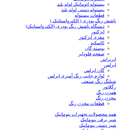
پیستوله اتوماتیک لوله بلند
پیستوله دستی لوله بلند
قطعات پیستوله
پاشش رنگ پودری ( الکترواستاتیک )
دستگاه پاشش رنگ پودری (الکترواستاتیک)
انژکتور
مغزی انژکتور
کاسکید
پوسته گان
صفحه فلودایز
ایربراش
ایرلس
گان ایرلس
لوازم جانبی رنگ آمیزی ایرلس
شیلنگ رنگ صنعتی
رگلاتور
همزن رنگ
مخزن رنگ
قطعات مخزن رنگ
همه محصولات تجهیزات پنوماتیک
شیر برقی پنوماتیک
شیر دستی پنوماتیک