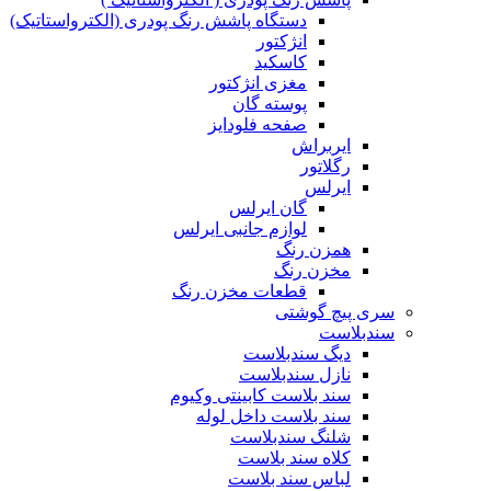
دستگاه پاشش رنگ پودری (الکترواستاتیک)
انژکتور
کاسکید
مغزی انژکتور
پوسته گان
صفحه فلودایز
ایربراش
رگلاتور
ایرلس
گان ایرلس
لوازم جانبی ایرلس
همزن رنگ
مخزن رنگ
قطعات مخزن رنگ
سری پیچ گوشتی
سندبلاست
دیگ سندبلاست
نازل سندبلاست
سند بلاست کابینتی وکیوم
سند بلاست داخل لوله
شلنگ سندبلاست
کلاه سند بلاست
لباس سند بلاست