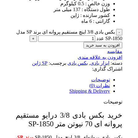
وزن خالص : 0.5 کیلوگرم
طول دستگاه : 137 میلی متر
کشور سازنده : ژاپن
گارانتی : 6 ماه
بکس بادی 3/8 اینچ مستقیم پروانه ای برند SP مدل
SP-1850 عدد
افزودن به سبد خرید
مقایسه
افزودن به علاقه مندی
دسته:
ابزار بادی
,
بکس بادی
برچسب:
SP ژاپن
اشتراک گذاری:
توضیحات
نظرات (0)
Shipping & Delivery
توضیحات
خرید بکس بادی 3/8 درایو مستقیم
پروانه ای 70 نیوتن متر SP-1850
بکس بادی پروانه‌ای 3/8 اینچ مدل SP-1850
برند SP
،