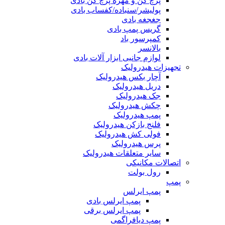
پرچ کن و مهره پرچ کن بادی
پولیشر/سنباده/کفساب بادی
جغجغه بادی
گریس پمپ بادی
کمپرسور باد
بالانسر
لوازم جانبی ابزار آلات بادی
تجهیزات هیدرولیک
آچار بکس هیدرولیک
دریل هیدرولیک
جک هیدرولیک
چکش هیدرولیک
پمپ هیدرولیک
فلنج بازکن هیدرولیک
فولی کش هیدرولیک
پرس هیدرولیک
سایر متعلقات هیدرولیک
اتصالات مکانیکی
رول بولت
پمپ
پمپ ایرلس
پمپ ایرلس بادی
پمپ ایرلس برقی
پمپ دیافراگمی