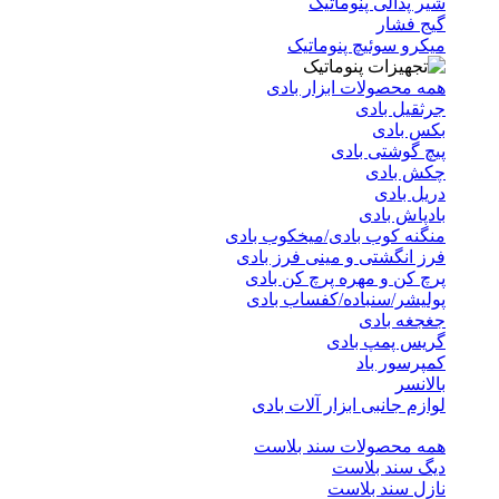
شیر پدالی پنوماتیک
گیج فشار
میکرو سوئیچ پنوماتیک
همه محصولات ابزار بادی
جرثقیل بادی
بکس بادی
پیچ گوشتی بادی
چکش بادی
دریل بادی
بادپاش بادی
منگنه کوب بادی/میخکوب بادی
فرز انگشتی و مینی فرز بادی
پرچ کن و مهره پرچ کن بادی
پولیشر/سنباده/کفساب بادی
جغجغه بادی
گریس پمپ بادی
کمپرسور باد
بالانسر
لوازم جانبی ابزار آلات بادی
همه محصولات سند بلاست
دیگ سند بلاست
نازل سند بلاست