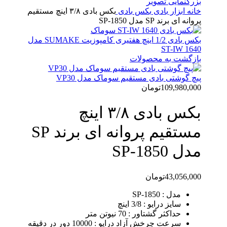
بزرگنمایی تصویر
خانه
ابزار بادی
بکس بادی
بکس بادی ۳/۸ اینچ مستقیم
پروانه ای برند SP مدل SP-1850
بکس بادی 1/2 اینچ هفتیری کامپوزیت SUMAKE مدل
ST-IW 1640
بازگشت به محصولات
پیچ گوشتی بادی مستقیم سوماک مدل VP30
109,980,000
تومان
بکس بادی ۳/۸ اینچ
مستقیم پروانه ای برند SP
مدل SP-1850
43,056,000
تومان
مدل : SP-1850
سایز درایو : 3/8 اینچ
حداکثر گشتاور : 70 نیوتن متر
سرعت چرخش آزاد درایو : 10000 دور در دقیقه