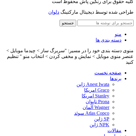
کلیه حقوق برای رنگین پاش محفوظ است
طراحی شده توسط دیجیتال مارکتینگ
دلوان
جستجو
منو
دسته بندی ها
منوی دسته بندی خود را در مسیر: "سربرگ ساز > چیدما موبایل >
عنصر منوی موبایل > نمایش و مخفی کردن > انتخاب منو " تنظیم
کنید
صفحه نخست
برندها
Anest Iwata ژاپن
Graco امریکا
Stanley امریکا
Prona تایوان
Wagner آلمان
Atlas Copco سوئد
SP ژاپن
NPK ژاپن
مقالات