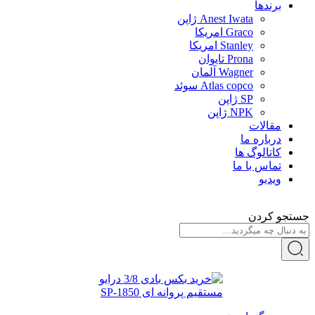
برندها
Anest Iwata ژاپن
Graco امریکا
Stanley امریکا
Prona تایوان
Wagner آلمان
Atlas copco سوئد
SP ژاپن
NPK ژاپن
مقالات
درباره ما
کاتالوگ ها
تماس با ما
ویدیو
جستجو کردن