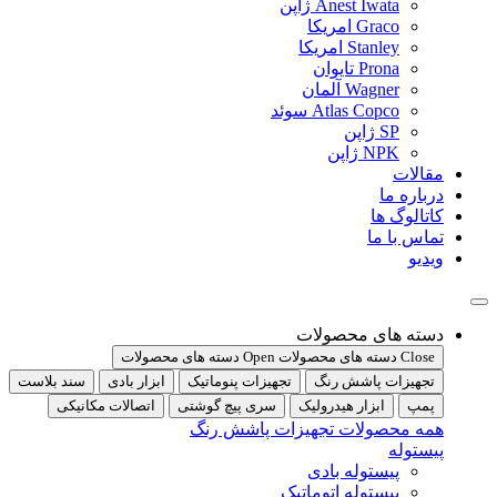
Anest Iwata ژاپن
Graco امریکا
Stanley امریکا
Prona تایوان
Wagner آلمان
Atlas Copco سوئد
SP ژاپن
NPK ژاپن
مقالات
درباره ما
کاتالوگ ها
تماس با ما
ویدیو
دسته های محصولات
Close دسته های محصولات
Open دسته های محصولات
تجهیزات پاشش رنگ
تجهیزات پنوماتیک
ابزار بادی
سند بلاست
پمپ
ابزار هیدرولیک
سری پیچ گوشتی
اتصالات مکانیکی
همه محصولات تجهیزات پاشش رنگ
پیستوله
پیستوله بادی
پیستوله اتوماتیک