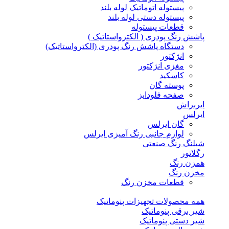
پیستوله اتوماتیک لوله بلند
پیستوله دستی لوله بلند
قطعات پیستوله
پاشش رنگ پودری ( الکترواستاتیک )
دستگاه پاشش رنگ پودری (الکترواستاتیک)
انژکتور
مغزی انژکتور
کاسکید
پوسته گان
صفحه فلودایز
ایربراش
ایرلس
گان ایرلس
لوازم جانبی رنگ آمیزی ایرلس
شیلنگ رنگ صنعتی
رگلاتور
همزن رنگ
مخزن رنگ
قطعات مخزن رنگ
همه محصولات تجهیزات پنوماتیک
شیر برقی پنوماتیک
شیر دستی پنوماتیک