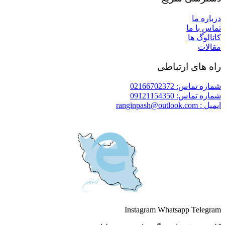
درباره ما
تماس با ما
کاتالوگ ها
مقالات
راه های ارتباطی
شماره تماس: 02166702372
شماره تماس: 09121154350
ایمیل : ranginpash@outlook.com
Instagram
Whatsapp
Telegram