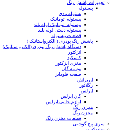
تجهیزات پاشش رنگ
پیستوله
پستوله بادی
پیستوله اتوماتیک
پیستوله اتوماتیک لوله بلند
پیستوله دستی لوله بلند
قطعات پیستوله
پاشش رنگ پودری ( الکترواستاتیک )
دستگاه پاشش رنگ پودری (الکترواستاتیک)
انژکتور
کاسکید
مغزی انژکتور
پوسته گان
صفحه فلودایز
ایربراش
رگلاتور
ایرلس
گان ایرلس
لوازم جانبی ایرلس
همزن رنگ
مخزن رنگ
قطعات مخزن رنگ
سری پیچ گوشتی
سندبلاست