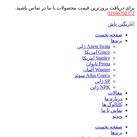
برای دریافت بروزترین قیمت محصولات با ما در تماس باشید.
02166702372
صفحه نخست
برندها
Anest Iwata ژاپن
Graco امریکا
Stanley امریکا
Prona تایوان
Wagner آلمان
Atlas Copco سوئد
SP ژاپن
NPK ژاپن
مقالات
درباره ما
کاتالوگ ها
تماس با ما
ویدیو
صفحه نخست
برندها