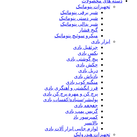
دسته های محصولات
تجهیزات پنوماتیک
شیر برقی پنوماتیک
شیر دستی پنوماتیک
شیر پدالی پنوماتیک
گیج فشار
میکرو سوئیچ پنوماتیک
ابزار بادی
جرثقیل بادی
بکس بادی
پیچ گوشتی بادی
چکش بادی
دریل بادی
بادپاش بادی
منگنه کوب بادی
فرز انگشتی و آهنگری بادی
پرچ کن و مهره پرچ کن بادی
پولیشر/سنباده/کفساب بادی
جغجغه بادی
گریس پمپ بادی
کمپرسور باد
بالانسر
لوازم جانبی ابزار آلات بادی
تجهیزات هیدرولیک