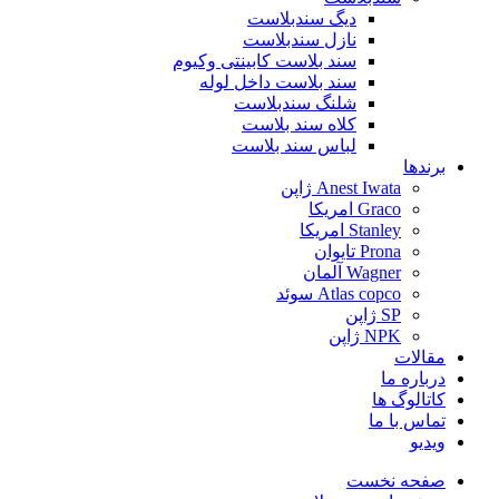
دیگ سندبلاست
نازل سندبلاست
سند بلاست کابینتی وکیوم
سند بلاست داخل لوله
شلنگ سندبلاست
کلاه سند بلاست
لباس سند بلاست
برندها
Anest Iwata ژاپن
Graco امریکا
Stanley امریکا
Prona تایوان
Wagner آلمان
Atlas copco سوئد
SP ژاپن
NPK ژاپن
مقالات
درباره ما
کاتالوگ ها
تماس با ما
ویدیو
صفحه نخست