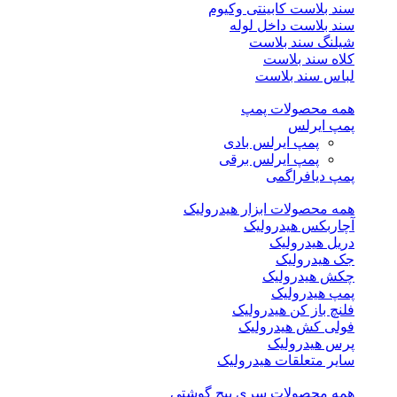
سند بلاست کابینتی وکیوم
سند بلاست داخل لوله
شیلنگ سند بلاست
کلاه سند بلاست
لباس سند بلاست
همه محصولات پمپ
پمپ ایرلس
پمپ ایرلس بادی
پمپ ایرلس برقی
پمپ دیافراگمی
همه محصولات ابزار هیدرولیک
آچاربکس هیدرولیک
دریل هیدرولیک
جک هیدرولیک
چکش هیدرولیک
پمپ هیدرولیک
فلنچ باز کن هیدرولیک
فولی کش هیدرولیک
پرس هیدرولیک
سایر متعلقات هیدرولیک
همه محصولات سری پیچ گوشتی