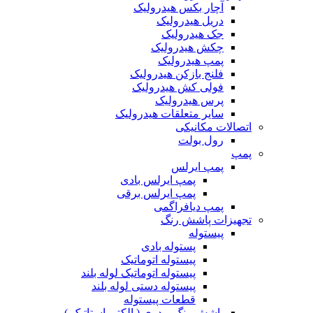
آچار بکس هیدرولیک
دریل هیدرولیک
جک هیدرولیک
چکش هیدرولیک
پمپ هیدرولیک
فلنج بازکن هیدرولیک
فولی کش هیدرولیک
پرس هیدرولیک
سایر متعلقات هیدرولیک
اتصالات مکانیکی
رول بولت
پمپ
پمپ ایرلس
پمپ ایرلس بادی
پمپ ایرلس برقی
پمپ دیافراگمی
تجهیزات پاشش رنگ
پیستوله
پستوله بادی
پیستوله اتوماتیک
پیستوله اتوماتیک لوله بلند
پیستوله دستی لوله بلند
قطعات پیستوله
پاشش رنگ پودری ( الکترواستاتیک )