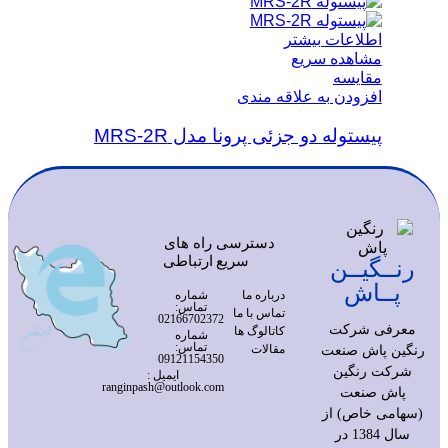
اطلاعات بیشتر
مشاهده سریع
مقایسه
افزودن به علاقه مندی
پیستوله دو جزئی پرونا مدل MRS-2R
دسترسی
راه های
سریع
ارتباطی
رنــگیــن
پــاش
درباره ما
شماره
تماس:
تماس با ما
02166702372
معرفی شرکت
کاتالوگ ها
شماره
تماس:
مقالات
رنگین پاش صنعت
09121154350
شرکت رنگین
ایمیل :
ranginpash@outlook.com
پاش صنعت
(سهامی خاص) از
سال 1384 در