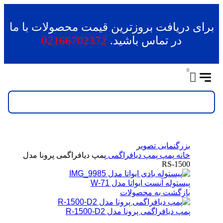
برای دریافت بروزترین قیمت محصولات با ما
در تماس باشید.
02166702372
0
بزرگنمایی تصویر
خانه
پمپ
پمپ دیافراگمی
پمپ دیافراگمی پرونا مدل
RS-1500
پیستوله آنست ایواتا مدل W-71
بازگشت به محصولات
پمپ دیافراگمی پرونا مدل R-1500-D2