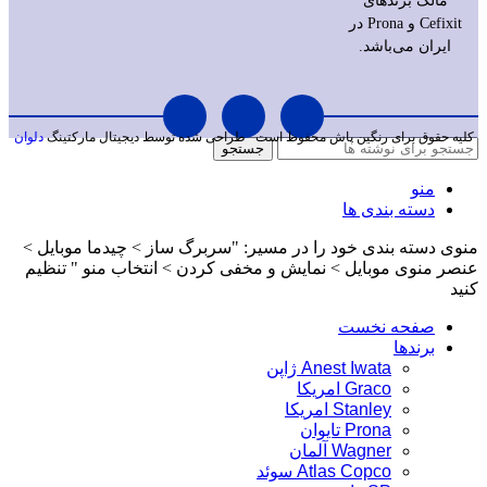
مالک برندهای
Cefixit و Prona در
ایران می‌باشد.
کلیه حقوق برای رنگین پاش محفوظ است
طراحی شده توسط دیجیتال مارکتینگ
دلوان
جستجو
منو
دسته بندی ها
منوی دسته بندی خود را در مسیر: "سربرگ ساز > چیدما موبایل >
عنصر منوی موبایل > نمایش و مخفی کردن > انتخاب منو " تنظیم
کنید
صفحه نخست
برندها
Anest Iwata ژاپن
Graco امریکا
Stanley امریکا
Prona تایوان
Wagner آلمان
Atlas Copco سوئد