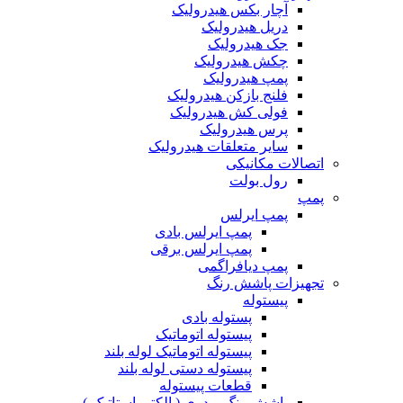
آچار بکس هیدرولیک
دریل هیدرولیک
جک هیدرولیک
چکش هیدرولیک
پمپ هیدرولیک
فلنج بازکن هیدرولیک
فولی کش هیدرولیک
پرس هیدرولیک
سایر متعلقات هیدرولیک
اتصالات مکانیکی
رول بولت
پمپ
پمپ ایرلس
پمپ ایرلس بادی
پمپ ایرلس برقی
پمپ دیافراگمی
تجهیزات پاشش رنگ
پیستوله
پستوله بادی
پیستوله اتوماتیک
پیستوله اتوماتیک لوله بلند
پیستوله دستی لوله بلند
قطعات پیستوله
پاشش رنگ پودری ( الکترواستاتیک )