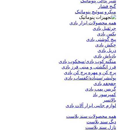
شیر پدالی پنوماتیک
گیج فشار
میکرو سوئیچ پنوماتیک
همه محصولات ابزار بادی
جرثقیل بادی
بکس بادی
پیچ گوشتی بادی
چکش بادی
دریل بادی
بادپاش بادی
منگنه کوب بادی/میخکوب بادی
فرز انگشتی و مینی فرز بادی
پرچ کن و مهره پرچ کن بادی
پولیشر/سنباده/کفساب بادی
جغجغه بادی
گریس پمپ بادی
کمپرسور باد
بالانسر
لوازم جانبی ابزار آلات بادی
همه محصولات سند بلاست
دیگ سند بلاست
نازل سند بلاست