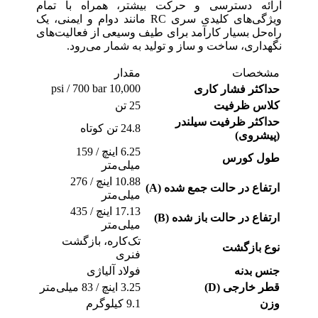
ارائه دسترسی و حرکت بیشتر، همراه با تمام
ویژگی‌های کلیدی سری RC مانند دوام و ایمنی، یک
راه‌حل بسیار کارآمد برای طیف وسیعی از فعالیت‌های
نگهداری، ساخت و ساز و تولید به شمار می‌رود.
مشخصات
مقدار
10,000 psi / 700 bar
حداکثر فشار کاری
کلاس ظرفیت
25 تن
حداکثر ظرفیت سیلندر
24.8 تن کوتاه
(پیشروی)
6.25 اینچ / 159
طول کورس
میلی‌متر
10.88 اینچ / 276
ارتفاع در حالت جمع شده (A)
میلی‌متر
17.13 اینچ / 435
ارتفاع در حالت باز شده (B)
میلی‌متر
تک‌کاره، بازگشت
نوع بازگشت
فنری
جنس بدنه
فولاد آلیاژی
قطر خارجی (D)
3.25 اینچ / 83 میلی‌متر
وزن
9.1 کیلوگرم