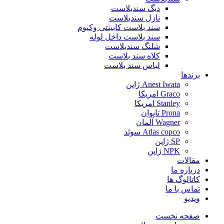
دیگ سندبلاست
نازل سندبلاست
سند بلاست کابینتی وکیوم
سند بلاست داخل لوله
شلنگ سندبلاست
کلاه سند بلاست
لباس سند بلاست
برندها
Anest Iwata ژاپن
Graco امریکا
Stanley امریکا
Prona تایوان
Wagner آلمان
Atlas copco سوئد
SP ژاپن
NPK ژاپن
مقالات
درباره ما
کاتالوگ ها
تماس با ما
ویدیو
صفحه نخست