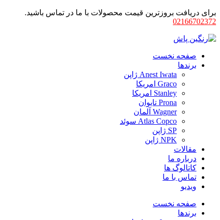
برای دریافت بروزترین قیمت محصولات با ما در تماس باشید.
02166702372
صفحه نخست
برندها
Anest Iwata ژاپن
Graco امریکا
Stanley امریکا
Prona تایوان
Wagner آلمان
Atlas Copco سوئد
SP ژاپن
NPK ژاپن
مقالات
درباره ما
کاتالوگ ها
تماس با ما
ویدیو
صفحه نخست
برندها