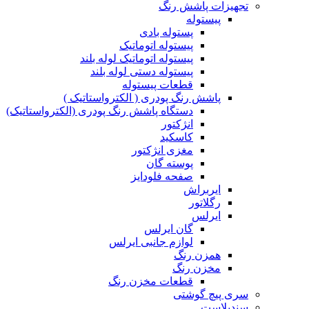
تجهیزات پاشش رنگ
پیستوله
پستوله بادی
پیستوله اتوماتیک
پیستوله اتوماتیک لوله بلند
پیستوله دستی لوله بلند
قطعات پیستوله
پاشش رنگ پودری ( الکترواستاتیک )
دستگاه پاشش رنگ پودری (الکترواستاتیک)
انژکتور
کاسکید
مغزی انژکتور
پوسته گان
صفحه فلودایز
ایربراش
رگلاتور
ایرلس
گان ایرلس
لوازم جانبی ایرلس
همزن رنگ
مخزن رنگ
قطعات مخزن رنگ
سری پیچ گوشتی
سندبلاست