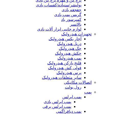
پرچ کن و مهره پرچ کن بادی
پولیشر/سنباده/کفساب بادی
جغجغه بادی
گریس پمپ بادی
کمپرسور باد
بالانسر
لوازم جانبی ابزار آلات بادی
تجهیزات هیدرولیک
آچار بکس هیدرولیک
دریل هیدرولیک
جک هیدرولیک
چکش هیدرولیک
پمپ هیدرولیک
فلنج بازکن هیدرولیک
فولی کش هیدرولیک
پرس هیدرولیک
سایر متعلقات هیدرولیک
اتصالات مکانیکی
رول بولت
پمپ
پمپ ایرلس
پمپ ایرلس بادی
پمپ ایرلس برقی
پمپ دیافراگمی