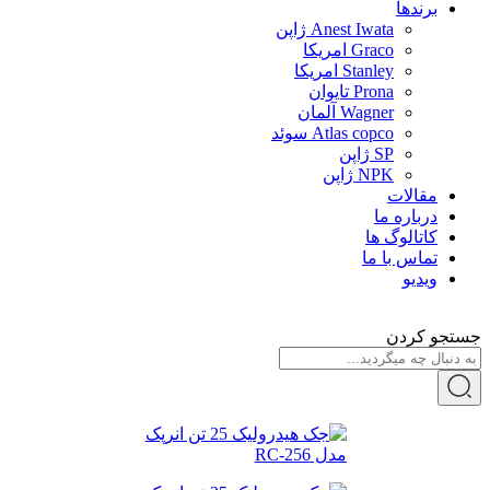
برندها
Anest Iwata ژاپن
Graco امریکا
Stanley امریکا
Prona تایوان
Wagner آلمان
Atlas copco سوئد
SP ژاپن
NPK ژاپن
مقالات
درباره ما
کاتالوگ ها
تماس با ما
ویدیو
جستجو کردن