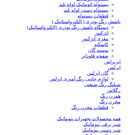
پیستوله اتوماتیک لوله بلند
پیستوله دستی لوله بلند
قطعات پیستوله
پاشش رنگ پودری ( الکترواستاتیک )
دستگاه پاشش رنگ پودری (الکترواستاتیک)
انژکتور
مغزی انژکتور
کاسکید
پوسته گان
صفحه فلودایز
ایربراش
ایرلس
گان ایرلس
لوازم جانبی رنگ آمیزی ایرلس
شیلنگ رنگ صنعتی
رگلاتور
همزن رنگ
مخزن رنگ
قطعات مخزن رنگ
همه محصولات تجهیزات پنوماتیک
شیر برقی پنوماتیک
شیر دستی پنوماتیک