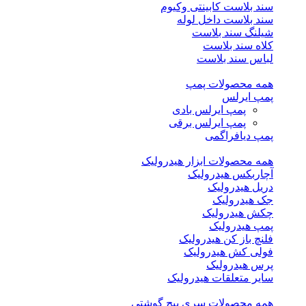
سند بلاست کابینتی وکیوم
سند بلاست داخل لوله
شیلنگ سند بلاست
کلاه سند بلاست
لباس سند بلاست
همه محصولات پمپ
پمپ ایرلس
پمپ ایرلس بادی
پمپ ایرلس برقی
پمپ دیافراگمی
همه محصولات ابزار هیدرولیک
آچاربکس هیدرولیک
دریل هیدرولیک
جک هیدرولیک
چکش هیدرولیک
پمپ هیدرولیک
فلنچ باز کن هیدرولیک
فولی کش هیدرولیک
پرس هیدرولیک
سایر متعلقات هیدرولیک
همه محصولات سری پیچ گوشتی