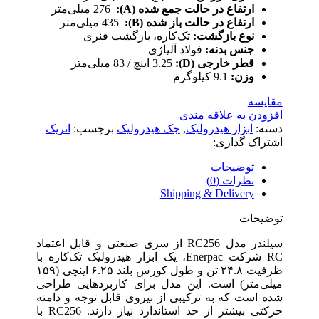
ارتفاع در حالت جمع شده (A):
276 میلی‌متر
ارتفاع در حالت باز شده (B):
435 میلی‌متر
نوع بازگشت:
تک‌کاره، بازگشت فنری
جنس بدنه:
فولاد آلیاژی
قطر خارجی (D):
3.25 اینچ / 83 میلی‌متر
وزن:
9.1 کیلوگرم
مقایسه
افزودن به علاقه مندی
دسته:
ابزار هیدرولیک
,
جک هیدرولیک
برچسب:
انرپک
اشتراک گذاری:
توضیحات
نظرات (0)
Shipping & Delivery
توضیحات
سیلندر مدل RC256 از سری صنعتی و قابل اعتماد
RC شرکت Enerpac، یک ابزار هیدرولیک تک‌کاره با
ظرفیت ۲۴.۸ تن و طول کورس بلند ۶.۲۵ اینچی (۱۵۹
میلی‌متر) است. این مدل برای کاربردهایی طراحی
شده است که به ترکیبی از نیروی قابل توجه و دامنه
حرکتی بیشتر از حد استاندارد نیاز دارند. RC256 با