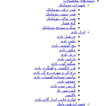
دسته های محصولات
تجهیزات پنوماتیک
شیر برقی پنوماتیک
شیر دستی پنوماتیک
شیر پدالی پنوماتیک
گیج فشار
میکرو سوئیچ پنوماتیک
ابزار بادی
جرثقیل بادی
بکس بادی
پیچ گوشتی بادی
چکش بادی
دریل بادی
بادپاش بادی
منگنه کوب بادی
فرز انگشتی و آهنگری بادی
پرچ کن و مهره پرچ کن بادی
پولیشر/سنباده/کفساب بادی
جغجغه بادی
گریس پمپ بادی
کمپرسور باد
بالانسر
لوازم جانبی ابزار آلات بادی
تجهیزات هیدرولیک