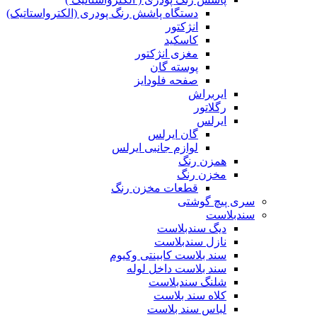
دستگاه پاشش رنگ پودری (الکترواستاتیک)
انژکتور
کاسکید
مغزی انژکتور
پوسته گان
صفحه فلودایز
ایربراش
رگلاتور
ایرلس
گان ایرلس
لوازم جانبی ایرلس
همزن رنگ
مخزن رنگ
قطعات مخزن رنگ
سری پیچ گوشتی
سندبلاست
دیگ سندبلاست
نازل سندبلاست
سند بلاست کابینتی وکیوم
سند بلاست داخل لوله
شلنگ سندبلاست
کلاه سند بلاست
لباس سند بلاست