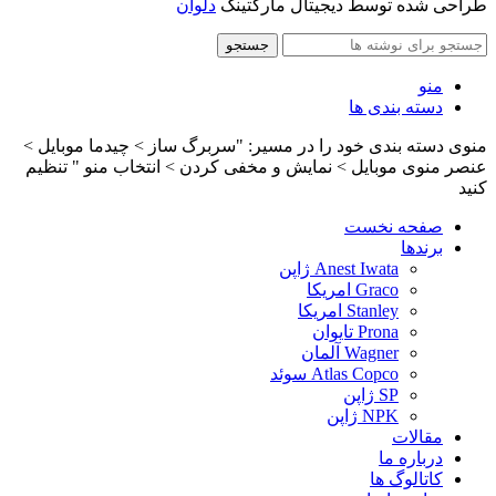
طراحی شده توسط دیجیتال مارکتینگ
دلوان
جستجو
منو
دسته بندی ها
منوی دسته بندی خود را در مسیر: "سربرگ ساز > چیدما موبایل >
عنصر منوی موبایل > نمایش و مخفی کردن > انتخاب منو " تنظیم
کنید
صفحه نخست
برندها
Anest Iwata ژاپن
Graco امریکا
Stanley امریکا
Prona تایوان
Wagner آلمان
Atlas Copco سوئد
SP ژاپن
NPK ژاپن
مقالات
درباره ما
کاتالوگ ها