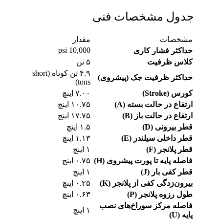
جدول مشخصات فنی
مشخصات
مقدار
10,000 psi
حداکثر فشار کاری
کلاس ظرفیت
۵ تن
۴.۹ تن کوتاه (short
حداکثر ظرفیت جک (پیشروی)
tons)
کورس (Stroke)
۷.۰۰ اینچ
ارتفاع در حالت بسته (A)
۱۰.۷۵ اینچ
ارتفاع در حالت باز (B)
۱۷.۷۵ اینچ
قطر بیرونی (D)
۱.۵ اینچ
قطر داخلی سیلندر (E)
۱.۱۳ اینچ
قطر پلانجر (F)
۱ اینچ
فاصله پایه تا پورت پیشروی (H)
۰.۷۵ اینچ
قطر کفی بار (J)
۱ اینچ
بیرون‌زدگی کفی از پلانجر (K)
۰.۲۵ اینچ
طول رزوه پلانجر (P)
۰.۶۳ اینچ
فاصله مرکز سوراخ‌های نصب
۱ اینچ
پایه (U)