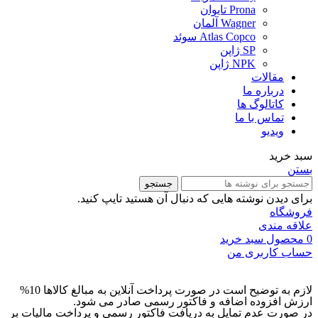
Prona تایوان
Wagner آلمان
Atlas Copco سوئد
SP ژاپن
NPK ژاپن
مقالات
درباره ما
کاتالوگ ها
تماس با ما
ویدیو
سبد خرید
بستن
جستجو
برای دیدن نوشته هایی که دنبال آن هستید تایپ کنید.
فروشگاه
علاقه مندی
0
محصول
سبد خرید
حساب کاربری من
لازم به توضیح است در صورت پرداخت آنلاین به مبالغ کالاها 10%
ارزش افزوده اضافه و فاکتور رسمی صادر می شود.
در صورت عدم تمایل به دریافت فاکتور رسمی و پرداخت مالیات بر