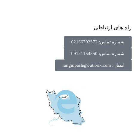
راه های ارتباطی
شماره تماس: 02166702372
شماره تماس: 09121154350
ایمیل : ranginpash@outlook.com