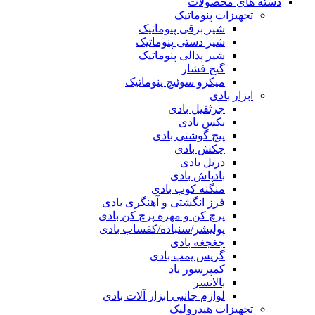
دسته های محصولات
تجهیزات پنوماتیک
شیر برقی پنوماتیک
شیر دستی پنوماتیک
شیر پدالی پنوماتیک
گیج فشار
میکرو سوئیچ پنوماتیک
ابزار بادی
جرثقیل بادی
بکس بادی
پیچ گوشتی بادی
چکش بادی
دریل بادی
بادپاش بادی
منگنه کوب بادی
فرز انگشتی و آهنگری بادی
پرچ کن و مهره پرچ کن بادی
پولیشر/سنباده/کفساب بادی
جغجغه بادی
گریس پمپ بادی
کمپرسور باد
بالانسر
لوازم جانبی ابزار آلات بادی
تجهیزات هیدرولیک