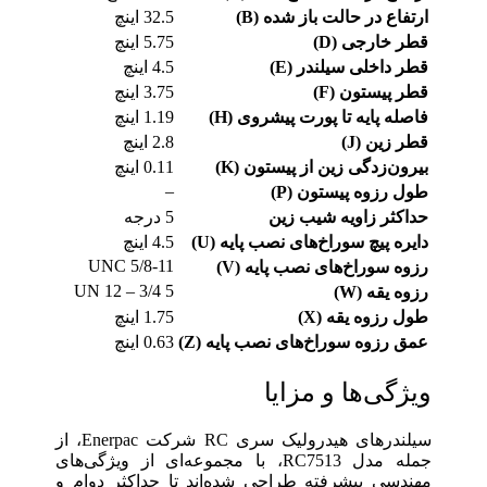
ارتفاع در حالت باز شده (B)
32.5 اینچ
قطر خارجی (D)
5.75 اینچ
قطر داخلی سیلندر (E)
4.5 اینچ
قطر پیستون (F)
3.75 اینچ
فاصله پایه تا پورت پیشروی (H)
1.19 اینچ
قطر زین (J)
2.8 اینچ
بیرون‌زدگی زین از پیستون (K)
0.11 اینچ
–
طول رزوه پیستون (P)
حداکثر زاویه شیب زین
5 درجه
دایره پیچ سوراخ‌های نصب پایه (U)
4.5 اینچ
5/8-11 UNC
رزوه سوراخ‌های نصب پایه (V)
5 3/4 – 12 UN
رزوه یقه (W)
طول رزوه یقه (X)
1.75 اینچ
عمق رزوه سوراخ‌های نصب پایه (Z)
0.63 اینچ
ویژگی‌ها و مزایا
سیلندرهای هیدرولیک سری RC شرکت Enerpac، از
جمله مدل RC7513، با مجموعه‌ای از ویژگی‌های
مهندسی پیشرفته طراحی شده‌اند تا حداکثر دوام و