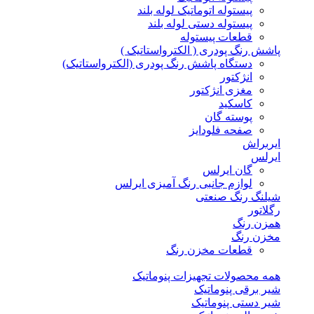
پیستوله اتوماتیک لوله بلند
پیستوله دستی لوله بلند
قطعات پیستوله
پاشش رنگ پودری ( الکترواستاتیک )
دستگاه پاشش رنگ پودری (الکترواستاتیک)
انژکتور
مغزی انژکتور
کاسکید
پوسته گان
صفحه فلودایز
ایربراش
ایرلس
گان ایرلس
لوازم جانبی رنگ آمیزی ایرلس
شیلنگ رنگ صنعتی
رگلاتور
همزن رنگ
مخزن رنگ
قطعات مخزن رنگ
همه محصولات تجهیزات پنوماتیک
شیر برقی پنوماتیک
شیر دستی پنوماتیک