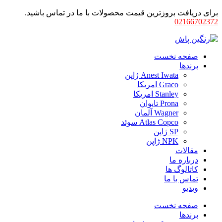
برای دریافت بروزترین قیمت محصولات با ما در تماس باشید.
02166702372
صفحه نخست
برندها
Anest Iwata ژاپن
Graco امریکا
Stanley امریکا
Prona تایوان
Wagner آلمان
Atlas Copco سوئد
SP ژاپن
NPK ژاپن
مقالات
درباره ما
کاتالوگ ها
تماس با ما
ویدیو
صفحه نخست
برندها