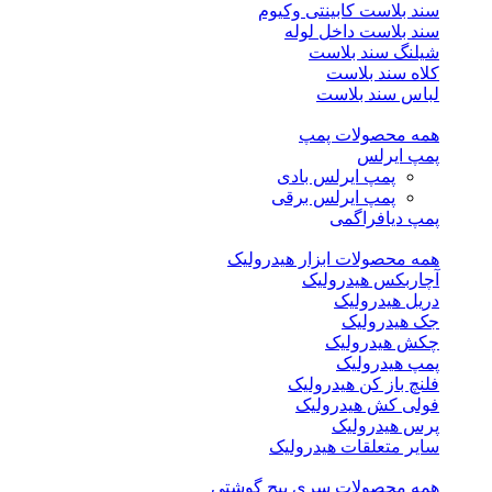
سند بلاست کابینتی وکیوم
سند بلاست داخل لوله
شیلنگ سند بلاست
کلاه سند بلاست
لباس سند بلاست
همه محصولات پمپ
پمپ ایرلس
پمپ ایرلس بادی
پمپ ایرلس برقی
پمپ دیافراگمی
همه محصولات ابزار هیدرولیک
آچاربکس هیدرولیک
دریل هیدرولیک
جک هیدرولیک
چکش هیدرولیک
پمپ هیدرولیک
فلنچ باز کن هیدرولیک
فولی کش هیدرولیک
پرس هیدرولیک
سایر متعلقات هیدرولیک
همه محصولات سری پیچ گوشتی