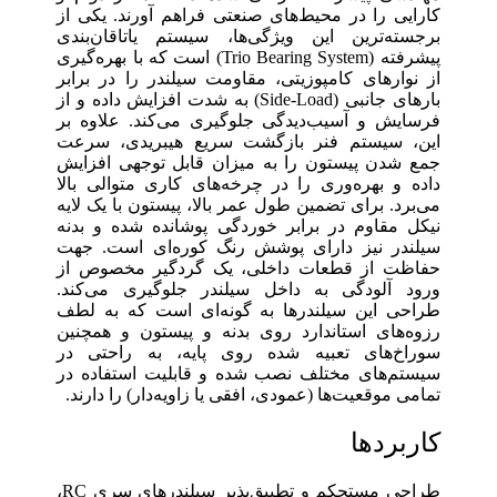
کارایی را در محیط‌های صنعتی فراهم آورند. یکی از
برجسته‌ترین این ویژگی‌ها، سیستم یاتاقان‌بندی
پیشرفته (Trio Bearing System) است که با بهره‌گیری
از نوارهای کامپوزیتی، مقاومت سیلندر را در برابر
بارهای جانبی (Side-Load) به شدت افزایش داده و از
فرسایش و آسیب‌دیدگی جلوگیری می‌کند. علاوه بر
این، سیستم فنر بازگشت سریع هیبریدی، سرعت
جمع شدن پیستون را به میزان قابل توجهی افزایش
داده و بهره‌وری را در چرخه‌های کاری متوالی بالا
می‌برد. برای تضمین طول عمر بالا، پیستون با یک لایه
نیکل مقاوم در برابر خوردگی پوشانده شده و بدنه
سیلندر نیز دارای پوشش رنگ کوره‌ای است. جهت
حفاظت از قطعات داخلی، یک گردگیر مخصوص از
ورود آلودگی به داخل سیلندر جلوگیری می‌کند.
طراحی این سیلندرها به گونه‌ای است که به لطف
رزوه‌های استاندارد روی بدنه و پیستون و همچنین
سوراخ‌های تعبیه شده روی پایه، به راحتی در
سیستم‌های مختلف نصب شده و قابلیت استفاده در
تمامی موقعیت‌ها (عمودی، افقی یا زاویه‌دار) را دارند.
کاربردها
طراحی مستحکم و تطبیق‌پذیر سیلندرهای سری RC،