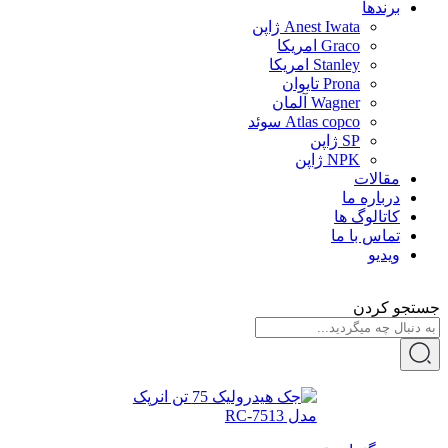
برندها
Anest Iwata ژاپن
Graco امریکا
Stanley امریکا
Prona تایوان
Wagner آلمان
Atlas copco سوئد
SP ژاپن
NPK ژاپن
مقالات
درباره ما
کاتالوگ ها
تماس با ما
ویدیو
جستجو کردن