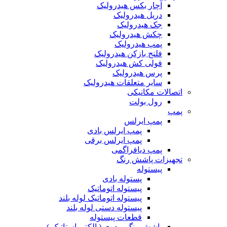
آچار بکس هیدرولیک
دریل هیدرولیک
جک هیدرولیک
چکش هیدرولیک
پمپ هیدرولیک
فلنج بازکن هیدرولیک
فولی کش هیدرولیک
پرس هیدرولیک
سایر متعلقات هیدرولیک
اتصالات مکانیکی
رول بولت
پمپ
پمپ ایرلس
پمپ ایرلس بادی
پمپ ایرلس برقی
پمپ دیافراگمی
تجهیزات پاشش رنگ
پیستوله
پستوله بادی
پیستوله اتوماتیک
پیستوله اتوماتیک لوله بلند
پیستوله دستی لوله بلند
قطعات پیستوله
پاشش رنگ پودری ( الکترواستاتیک )