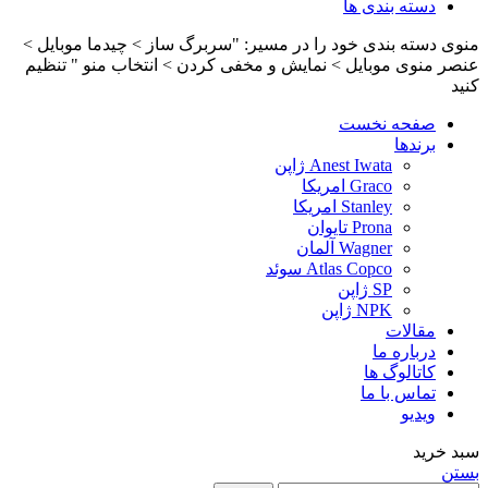
دسته بندی ها
منوی دسته بندی خود را در مسیر: "سربرگ ساز > چیدما موبایل >
عنصر منوی موبایل > نمایش و مخفی کردن > انتخاب منو " تنظیم
کنید
صفحه نخست
برندها
Anest Iwata ژاپن
Graco امریکا
Stanley امریکا
Prona تایوان
Wagner آلمان
Atlas Copco سوئد
SP ژاپن
NPK ژاپن
مقالات
درباره ما
کاتالوگ ها
تماس با ما
ویدیو
سبد خرید
بستن