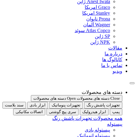
Anest Iwata ژاپن
Graco امریکا
Stanley امریکا
Prona تایوان
Wagner آلمان
Atlas Copco سوئد
SP ژاپن
NPK ژاپن
مقالات
درباره ما
کاتالوگ ها
تماس با ما
ویدیو
دسته های محصولات
Close دسته های محصولات
Open دسته های محصولات
تجهیزات پاشش رنگ
تجهیزات پنوماتیک
ابزار بادی
سند بلاست
پمپ
ابزار هیدرولیک
سری پیچ گوشتی
اتصالات مکانیکی
همه محصولات تجهیزات پاشش رنگ
پیستوله
پیستوله بادی
پیستوله اتوماتیک