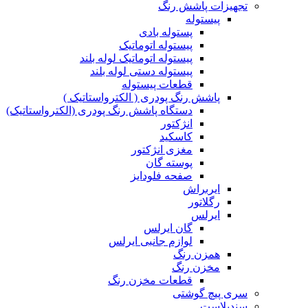
تجهیزات پاشش رنگ
پیستوله
پستوله بادی
پیستوله اتوماتیک
پیستوله اتوماتیک لوله بلند
پیستوله دستی لوله بلند
قطعات پیستوله
پاشش رنگ پودری ( الکترواستاتیک )
دستگاه پاشش رنگ پودری (الکترواستاتیک)
انژکتور
کاسکید
مغزی انژکتور
پوسته گان
صفحه فلودایز
ایربراش
رگلاتور
ایرلس
گان ایرلس
لوازم جانبی ایرلس
همزن رنگ
مخزن رنگ
قطعات مخزن رنگ
سری پیچ گوشتی
سندبلاست