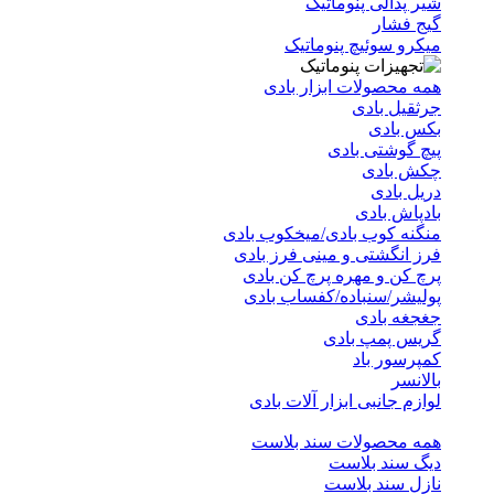
شیر پدالی پنوماتیک
گیج فشار
میکرو سوئیچ پنوماتیک
همه محصولات ابزار بادی
جرثقیل بادی
بکس بادی
پیچ گوشتی بادی
چکش بادی
دریل بادی
بادپاش بادی
منگنه کوب بادی/میخکوب بادی
فرز انگشتی و مینی فرز بادی
پرچ کن و مهره پرچ کن بادی
پولیشر/سنباده/کفساب بادی
جغجغه بادی
گریس پمپ بادی
کمپرسور باد
بالانسر
لوازم جانبی ابزار آلات بادی
همه محصولات سند بلاست
دیگ سند بلاست
نازل سند بلاست