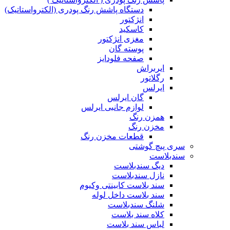
دستگاه پاشش رنگ پودری (الکترواستاتیک)
انژکتور
کاسکید
مغزی انژکتور
پوسته گان
صفحه فلودایز
ایربراش
رگلاتور
ایرلس
گان ایرلس
لوازم جانبی ایرلس
همزن رنگ
مخزن رنگ
قطعات مخزن رنگ
سری پیچ گوشتی
سندبلاست
دیگ سندبلاست
نازل سندبلاست
سند بلاست کابینتی وکیوم
سند بلاست داخل لوله
شلنگ سندبلاست
کلاه سند بلاست
لباس سند بلاست