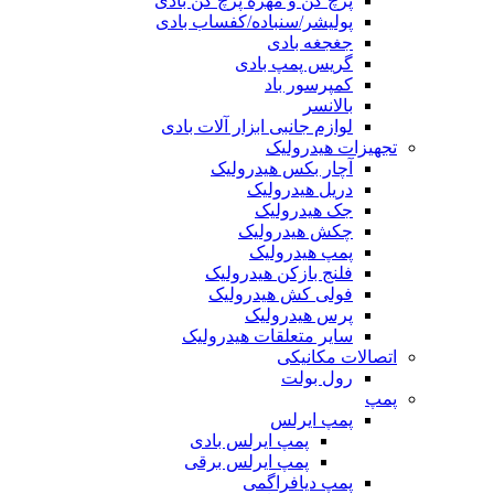
پرچ کن و مهره پرچ کن بادی
پولیشر/سنباده/کفساب بادی
جغجغه بادی
گریس پمپ بادی
کمپرسور باد
بالانسر
لوازم جانبی ابزار آلات بادی
تجهیزات هیدرولیک
آچار بکس هیدرولیک
دریل هیدرولیک
جک هیدرولیک
چکش هیدرولیک
پمپ هیدرولیک
فلنج بازکن هیدرولیک
فولی کش هیدرولیک
پرس هیدرولیک
سایر متعلقات هیدرولیک
اتصالات مکانیکی
رول بولت
پمپ
پمپ ایرلس
پمپ ایرلس بادی
پمپ ایرلس برقی
پمپ دیافراگمی