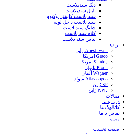
دیگ سندبلاست
نازل سندبلاست
سند بلاست کابینتی وکیوم
سند بلاست داخل لوله
شلنگ سندبلاست
کلاه سند بلاست
لباس سند بلاست
برندها
Anest Iwata ژاپن
Graco امریکا
Stanley امریکا
Prona تایوان
Wagner آلمان
Atlas copco سوئد
SP ژاپن
NPK ژاپن
مقالات
درباره ما
کاتالوگ ها
تماس با ما
ویدیو
صفحه نخست