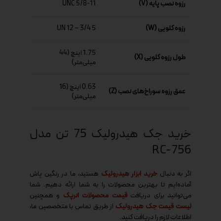
رزوه نصب پایه (V)
5/8-11 UNC
رزوه گلویی (W)
5 3/4 – 12 UN
1.75 اینچ (44
طول رزوه گلویی (X)
میلی‌متر)
0.63 اینچ (16
عمق رزوه سوراخ‌های نصب (Z)
میلی‌متر)
خرید جک هیدرولیک 75 تن مدل
RC-756
اگر به دنبال
خرید ابزار هیدرولیک
هستید، ما در رنگین پاش
آماده‌ایم تا بهترین محصولات را به شما ارائه دهیم. شما
می‌توانید برای دریافت
قیمت محصولات انرپک
و همچنین
لیست قیمت جک هیدرولیک
از طریق تماس با متخصصین ما،
اطلاعات لازم را دریافت کنید.