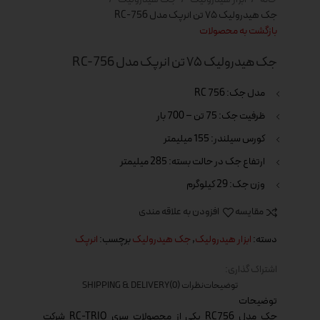
جک هیدرولیک ۷۵ تن انرپک مدل RC-756
بازگشت به محصولات
جک هیدرولیک ۷۵ تن انرپک مدل RC-756
مدل جک: RC 756
ظرفیت جک: 75 تن – 700 بار
کورس سیلندر: 155 میلیمتر
ارتفاع جک در حالت بسته: 285 میلیمتر
وزن جک: 29 کیلوگرم
مقایسه
افزودن به علاقه مندی
دسته:
ابزار هیدرولیک
,
جک هیدرولیک
برچسب:
انرپک
اشتراک گذاری:
توضیحات
نظرات (0)
SHIPPING & DELIVERY
توضیحات
جک مدل RC756 یکی از محصولات سری RC-TRIO شرکت