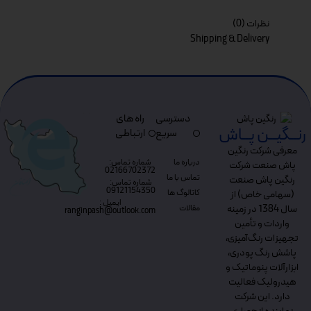
نظرات (0)
Shipping & Delivery
دسترسی
راه های
رنــگیــن پــاش
سریع
ارتباطی
معرفی شرکت رنگین
درباره ما
شماره تماس:
پاش صنعت شرکت
02166702372
تماس با ما
رنگین پاش صنعت
شماره تماس:
09121154350
کاتالوگ ها
(سهامی خاص) از
ایمیل :
مقالات
سال 1384 در زمینه
ranginpash@outlook.com
واردات و تأمین
تجهیزات رنگ‌آمیزی،
پاشش رنگ پودری،
ابزارآلات پنوماتیک و
هیدرولیک فعالیت
دارد. این شرکت