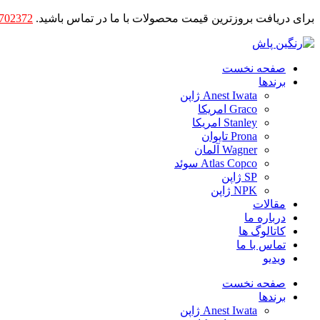
برای دریافت بروزترین قیمت محصولات با ما در تماس باشید.
702372
صفحه نخست
برندها
Anest Iwata ژاپن
Graco امریکا
Stanley امریکا
Prona تایوان
Wagner آلمان
Atlas Copco سوئد
SP ژاپن
NPK ژاپن
مقالات
درباره ما
کاتالوگ ها
تماس با ما
ویدیو
صفحه نخست
برندها
Anest Iwata ژاپن