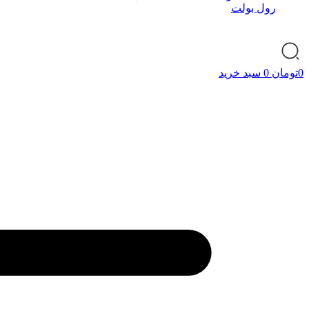
رول بولت
0
تومان
0
سبد خرید