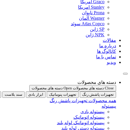
Graco امریکا
Stanley امریکا
Prona تایوان
Wagner آلمان
Atlas Copco سوئد
SP ژاپن
NPK ژاپن
مقالات
درباره ما
کاتالوگ ها
تماس با ما
ویدیو
دسته های محصولات
Close دسته های محصولات
Open دسته های محصولات
تجهیزات پاشش رنگ
تجهیزات پنوماتیک
ابزار بادی
سند بلاست
همه محصولات تجهیزات پاشش رنگ
پیستوله
پیستوله بادی
پیستوله اتوماتیک
پیستوله اتوماتیک لوله بلند
پیستوله دستی لوله بلند