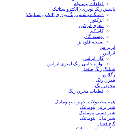
قطعات پیستوله
پاشش رنگ پودری ( الکترواستاتیک )
دستگاه پاشش رنگ پودری (الکترواستاتیک)
انژکتور
مغزی انژکتور
کاسکید
پوسته گان
صفحه فلودایز
ایربراش
ایرلس
گان ایرلس
لوازم جانبی رنگ آمیزی ایرلس
شیلنگ رنگ صنعتی
رگلاتور
همزن رنگ
مخزن رنگ
قطعات مخزن رنگ
همه محصولات تجهیزات پنوماتیک
شیر برقی پنوماتیک
شیر دستی پنوماتیک
شیر پدالی پنوماتیک
گیج فشار