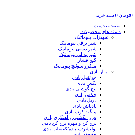
0
تومان
0
سبد خرید
صفحه نخست
دسته های محصولات
تجهیزات پنوماتیک
شیر برقی پنوماتیک
شیر دستی پنوماتیک
شیر پدالی پنوماتیک
گیج فشار
میکرو سوئیچ پنوماتیک
ابزار بادی
جرثقیل بادی
بکس بادی
پیچ گوشتی بادی
چکش بادی
دریل بادی
بادپاش بادی
منگنه کوب بادی
فرز انگشتی و آهنگری بادی
پرچ کن و مهره پرچ کن بادی
پولیشر/سنباده/کفساب بادی
جغجغه بادی