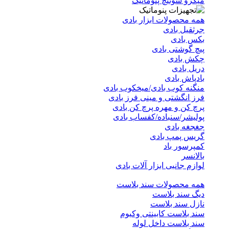
میکرو سوئیچ پنوماتیک
همه محصولات ابزار بادی
جرثقیل بادی
بکس بادی
پیچ گوشتی بادی
چکش بادی
دریل بادی
بادپاش بادی
منگنه کوب بادی/میخکوب بادی
فرز انگشتی و مینی فرز بادی
پرچ کن و مهره پرچ کن بادی
پولیشر/سنباده/کفساب بادی
جغجغه بادی
گریس پمپ بادی
کمپرسور باد
بالانسر
لوازم جانبی ابزار آلات بادی
همه محصولات سند بلاست
دیگ سند بلاست
نازل سند بلاست
سند بلاست کابینتی وکیوم
سند بلاست داخل لوله