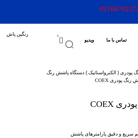
0216670237
0
تماس با ما
ویدیو
 پودری ( الکترواستاتیک )
دستگاه پاشش رنگ
رنگ پودری COEX
ی COEX