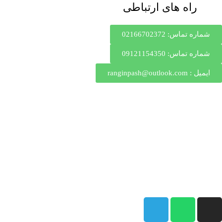
راه های ارتباطی
شماره تماس: 02166702372
شماره تماس: 09121154350
ایمیل : ranginpash@outlook.com