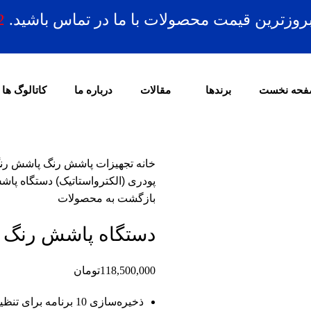
بروزترین قیمت محصولات با ما در تماس باشید.
2
حه نخست
برندها
مقالات
درباره ما
کاتالوگ ها
خانه
تجهیزات پاشش رنگ
پاشش رنگ
پودری (الکترواستاتیک)
دستگاه پاشش 
بازگشت به محصولات
دستگاه پاشش رنگ پودر
118,500,000
تومان
ذخیره‌سازی 10 برنامه برای تنظیم سریع و دقیق پارامترهای پاشش