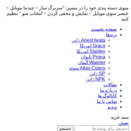
منوی دسته بندی خود را در مسیر: "سربرگ ساز > چیدما موبایل >
عنصر منوی موبایل > نمایش و مخفی کردن > انتخاب منو " تنظیم
کنید
صفحه نخست
برندها
Anest Iwata ژاپن
Graco امریکا
Stanley امریکا
Prona تایوان
Wagner آلمان
Atlas Copco سوئد
SP ژاپن
NPK ژاپن
مقالات
درباره ما
کاتالوگ ها
تماس با ما
ویدیو
سبد خرید
بستن
جستجو