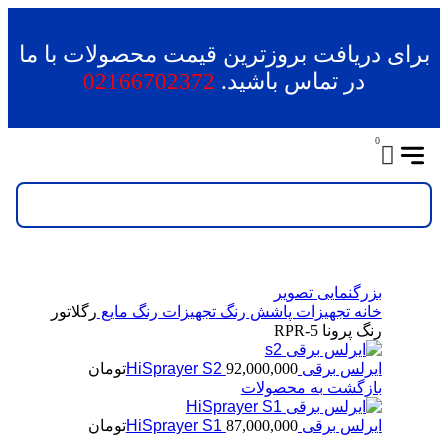
برای دریافت بروزترین قیمت محصولات با ما
در تماس باشید.
02166702372
0
بزرگنمایی تصویر
خانه
تجهیزات پاشش رنگ
تجهیزات رنگ مایع
رگلاتور
رنگ پرونا RPR-5
ایرلس برقی HiSprayer S2
92,000,000
تومان
بازگشت به محصولات
ایرلس برقی HiSprayer S1
87,000,000
تومان