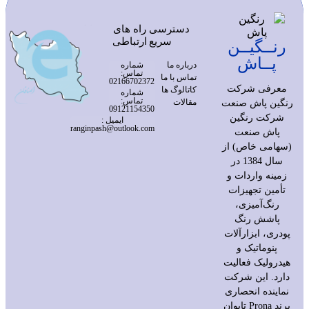
دسترسی
راه های
سریع
ارتباطی
رنــگیــن
پــاش
درباره ما
شماره
تماس:
تماس با ما
02166702372
معرفی شرکت
کاتالوگ ها
شماره
تماس:
مقالات
رنگین پاش صنعت
09121154350
شرکت رنگین
ایمیل :
ranginpash@outlook.com
پاش صنعت
(سهامی خاص) از
سال 1384 در
زمینه واردات و
تأمین تجهیزات
رنگ‌آمیزی،
پاشش رنگ
پودری، ابزارآلات
پنوماتیک و
هیدرولیک فعالیت
دارد. این شرکت
نماینده انحصاری
برند Prona تایوان