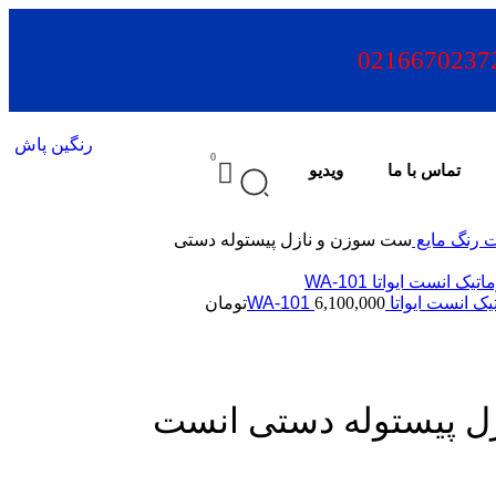
0216670237
0
تماس با ما
ویدیو
ت رنگ مایع
ست سوزن و نازل پیستوله دستی
ست ایواتا WA-101
6,100,000
تومان
ل پیستوله دستی انست