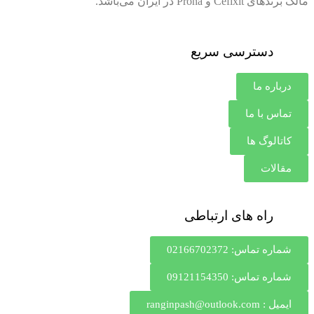
مالک برندهای Cefixit و Prona در ایران می‌باشد.
دسترسی سریع
درباره ما
تماس با ما
کاتالوگ ها
مقالات
راه های ارتباطی
شماره تماس: 02166702372
شماره تماس: 09121154350
ایمیل : ranginpash@outlook.com