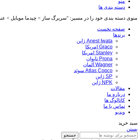
منو
دسته بندی ها
منوی دسته بندی خود را در مسیر: "سربرگ ساز > چیدما موبایل > عنص
صفحه نخست
برندها
Anest Iwata ژاپن
Graco امریکا
Stanley امریکا
Prona تایوان
Wagner آلمان
Atlas Copco سوئد
SP ژاپن
NPK ژاپن
مقالات
درباره ما
کاتالوگ ها
تماس با ما
ویدیو
سبد خرید
بستن
جستجو