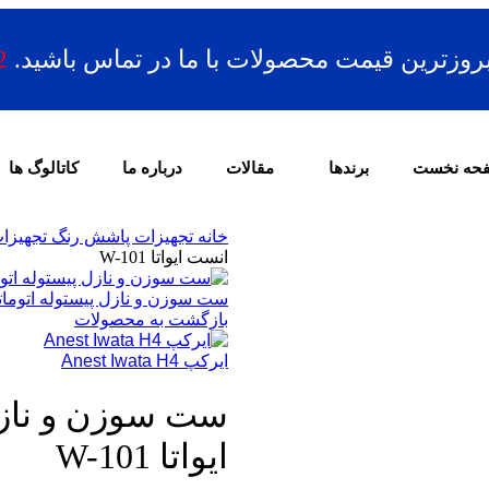
بروزترین قیمت محصولات با ما در تماس باشید.
2
حه نخست
برندها
مقالات
درباره ما
کاتالوگ ها
خانه
تجهیزات پاشش رنگ
تجهیزا
انست ایواتا W-101
ست سوزن و نازل پیستوله اتوماتیک ان
بازگشت به محصولات
ایرکپ Anest Iwata H4
ست سوزن و ناز
ایواتا W-101