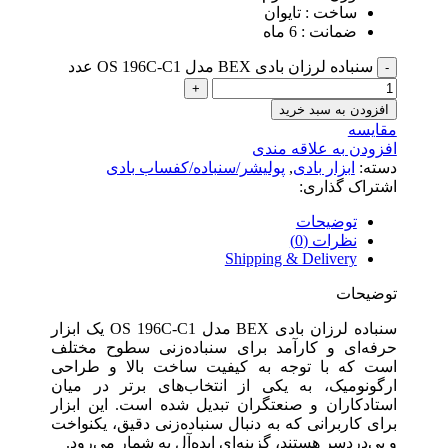
ساخت : تایوان
ضمانت : 6 ماه
سنباده لرزان بادی BEX مدل OS 196C-C1 عدد
افزودن به سبد خرید
مقایسه
افزودن به علاقه مندی
دسته:
ابزار بادی
,
پولیشر/سنباده/کفساب بادی
اشتراک گذاری:
توضیحات
نظرات (0)
Shipping & Delivery
توضیحات
سنباده لرزان بادی BEX مدل OS 196C-C1 یک ابزار
حرفه‌ای و کارآمد برای سنباده‌زنی سطوح مختلف
است که با توجه به کیفیت ساخت بالا و طراحی
ارگونومیک، به یکی از انتخاب‌های برتر در میان
استادکاران و صنعتگران تبدیل شده است. این ابزار
برای کاربرانی که به دنبال سنباده‌زنی دقیق، یکنواخت
و بی‌دردسر هستند، گزینه‌ای ایده‌آل به شمار می‌رود.