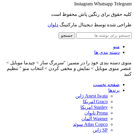
Instagram
Whatsapp
Telegram
کلیه حقوق برای رنگین پاش محفوظ است
طراحی شده توسط دیجیتال مارکتینگ
دلوان
جستجو
منو
دسته بندی ها
منوی دسته بندی خود را در مسیر: "سربرگ ساز > چیدما موبایل >
عنصر منوی موبایل > نمایش و مخفی کردن > انتخاب منو " تنظیم
کنید
صفحه نخست
برندها
Anest Iwata ژاپن
Graco امریکا
Stanley امریکا
Prona تایوان
Wagner آلمان
Atlas Copco سوئد
SP ژاپن