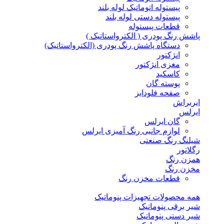
پیستوله اتوماتیک لوله بلند
پیستوله دستی لوله بلند
قطعات پیستوله
پاشش رنگ پودری ( الکترواستاتیک )
دستگاه پاشش رنگ پودری (الکترواستاتیک)
انژکتور
مغزی انژکتور
کاسکید
پوسته گان
صفحه فلودایز
ایربراش
ایرلس
گان ایرلس
لوازم جانبی رنگ آمیزی ایرلس
شیلنگ رنگ صنعتی
رگلاتور
همزن رنگ
مخزن رنگ
قطعات مخزن رنگ
همه محصولات تجهیزات پنوماتیک
شیر برقی پنوماتیک
شیر دستی پنوماتیک