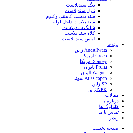
دیگ سندبلاست
نازل سندبلاست
سند بلاست کابینتی وکیوم
سند بلاست داخل لوله
شلنگ سندبلاست
کلاه سند بلاست
لباس سند بلاست
برندها
Anest Iwata ژاپن
Graco امریکا
Stanley امریکا
Prona تایوان
Wagner آلمان
Atlas copco سوئد
SP ژاپن
NPK ژاپن
مقالات
درباره ما
کاتالوگ ها
تماس با ما
ویدیو
صفحه نخست