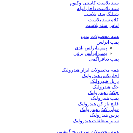
سند بلاست کابینتی وکیوم
سند بلاست داخل لوله
شیلنگ سند بلاست
کلاه سند بلاست
لباس سند بلاست
همه محصولات پمپ
پمپ ایرلس
پمپ ایرلس بادی
پمپ ایرلس برقی
پمپ دیافراگمی
همه محصولات ابزار هیدرولیک
آچاربکس هیدرولیک
دریل هیدرولیک
جک هیدرولیک
چکش هیدرولیک
پمپ هیدرولیک
فلنچ باز کن هیدرولیک
فولی کش هیدرولیک
پرس هیدرولیک
سایر متعلقات هیدرولیک
همه محصولات سری پیچ گوشتی