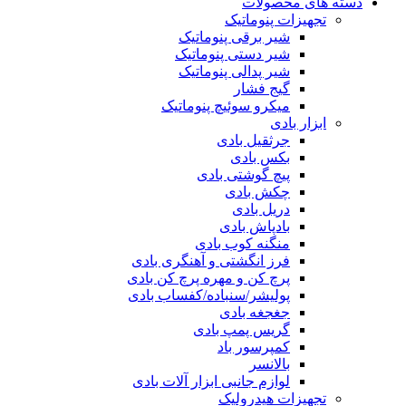
دسته های محصولات
تجهیزات پنوماتیک
شیر برقی پنوماتیک
شیر دستی پنوماتیک
شیر پدالی پنوماتیک
گیج فشار
میکرو سوئیچ پنوماتیک
ابزار بادی
جرثقیل بادی
بکس بادی
پیچ گوشتی بادی
چکش بادی
دریل بادی
بادپاش بادی
منگنه کوب بادی
فرز انگشتی و آهنگری بادی
پرچ کن و مهره پرچ کن بادی
پولیشر/سنباده/کفساب بادی
جغجغه بادی
گریس پمپ بادی
کمپرسور باد
بالانسر
لوازم جانبی ابزار آلات بادی
تجهیزات هیدرولیک