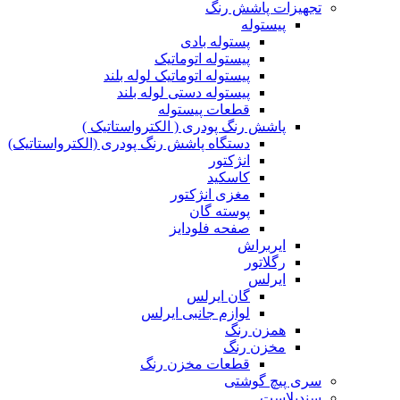
تجهیزات پاشش رنگ
پیستوله
پستوله بادی
پیستوله اتوماتیک
پیستوله اتوماتیک لوله بلند
پیستوله دستی لوله بلند
قطعات پیستوله
پاشش رنگ پودری ( الکترواستاتیک )
دستگاه پاشش رنگ پودری (الکترواستاتیک)
انژکتور
کاسکید
مغزی انژکتور
پوسته گان
صفحه فلودایز
ایربراش
رگلاتور
ایرلس
گان ایرلس
لوازم جانبی ایرلس
همزن رنگ
مخزن رنگ
قطعات مخزن رنگ
سری پیچ گوشتی
سندبلاست