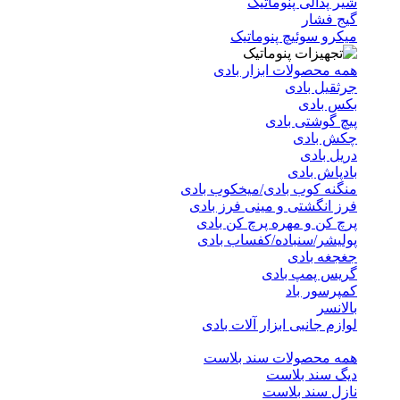
شیر پدالی پنوماتیک
گیج فشار
میکرو سوئیچ پنوماتیک
همه محصولات ابزار بادی
جرثقیل بادی
بکس بادی
پیچ گوشتی بادی
چکش بادی
دریل بادی
بادپاش بادی
منگنه کوب بادی/میخکوب بادی
فرز انگشتی و مینی فرز بادی
پرچ کن و مهره پرچ کن بادی
پولیشر/سنباده/کفساب بادی
جغجغه بادی
گریس پمپ بادی
کمپرسور باد
بالانسر
لوازم جانبی ابزار آلات بادی
همه محصولات سند بلاست
دیگ سند بلاست
نازل سند بلاست