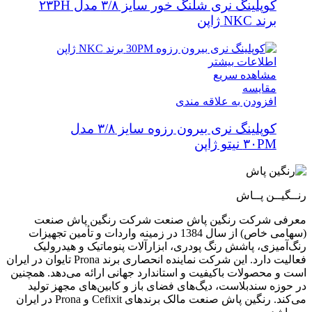
کوپلینگ نری شلنگ خور سایز ۳/۸ مدل ۲۳PH
برند NKC ژاپن
اطلاعات بیشتر
مشاهده سریع
مقایسه
افزودن به علاقه مندی
کوپلینگ نری بیرون رزوه سایز ۳/۸ مدل
۳۰PM نیتو ژاپن
رنــگیــن پــاش
معرفی شرکت رنگین پاش صنعت شرکت رنگین پاش صنعت
(سهامی خاص) از سال 1384 در زمینه واردات و تأمین تجهیزات
رنگ‌آمیزی، پاشش رنگ پودری، ابزارآلات پنوماتیک و هیدرولیک
فعالیت دارد. این شرکت نماینده انحصاری برند Prona تایوان در ایران
است و محصولات باکیفیت و استاندارد جهانی ارائه می‌دهد. همچنین
در حوزه سندبلاست، دیگ‌های فضای باز و کابین‌های مجهز تولید
می‌کند. رنگین پاش صنعت مالک برندهای Cefixit و Prona در ایران