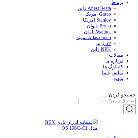
برندها
Anest Iwata ژاپن
Graco امریکا
Stanley امریکا
Prona تایوان
Wagner آلمان
Atlas copco سوئد
SP ژاپن
NPK ژاپن
مقالات
درباره ما
کاتالوگ ها
تماس با ما
ویدیو
جستجو کردن