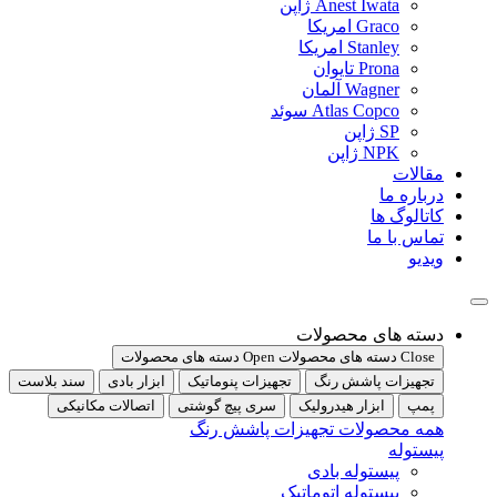
Anest Iwata ژاپن
Graco امریکا
Stanley امریکا
Prona تایوان
Wagner آلمان
Atlas Copco سوئد
SP ژاپن
NPK ژاپن
مقالات
درباره ما
کاتالوگ ها
تماس با ما
ویدیو
دسته های محصولات
Close دسته های محصولات
Open دسته های محصولات
تجهیزات پاشش رنگ
تجهیزات پنوماتیک
ابزار بادی
سند بلاست
پمپ
ابزار هیدرولیک
سری پیچ گوشتی
اتصالات مکانیکی
همه محصولات تجهیزات پاشش رنگ
پیستوله
پیستوله بادی
پیستوله اتوماتیک