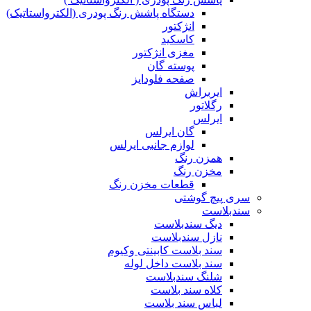
دستگاه پاشش رنگ پودری (الکترواستاتیک)
انژکتور
کاسکید
مغزی انژکتور
پوسته گان
صفحه فلودایز
ایربراش
رگلاتور
ایرلس
گان ایرلس
لوازم جانبی ایرلس
همزن رنگ
مخزن رنگ
قطعات مخزن رنگ
سری پیچ گوشتی
سندبلاست
دیگ سندبلاست
نازل سندبلاست
سند بلاست کابینتی وکیوم
سند بلاست داخل لوله
شلنگ سندبلاست
کلاه سند بلاست
لباس سند بلاست