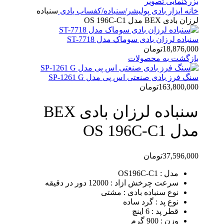
بزرگنمایی تصویر
خانه
ابزار بادی
پولیشر/سنباده/کفساب بادی
سنباده
لرزان بادی BEX مدل OS 196C-C1
سنباده لرزان بادی سوماک مدل ST-7718
18,876,000
تومان
بازگشت به محصولات
سنگ فرز بادی صنعتی اس پی مدل SP-1261 G
163,800,000
تومان
سنباده لرزان بادی BEX
مدل OS 196C-C1
37,596,000
تومان
مدل : OS196C-C1
سرعت چرخش ازاد : 12000 دور در دقیقه
نوع سنباده بادی : مشتی
نوع پد : گرد ساده
قطر پد : 6 اینچ
وزن : 900 گرم