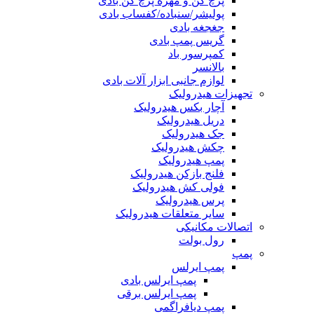
پرچ کن و مهره پرچ کن بادی
پولیشر/سنباده/کفساب بادی
جغجغه بادی
گریس پمپ بادی
کمپرسور باد
بالانسر
لوازم جانبی ابزار آلات بادی
تجهیزات هیدرولیک
آچار بکس هیدرولیک
دریل هیدرولیک
جک هیدرولیک
چکش هیدرولیک
پمپ هیدرولیک
فلنج بازکن هیدرولیک
فولی کش هیدرولیک
پرس هیدرولیک
سایر متعلقات هیدرولیک
اتصالات مکانیکی
رول بولت
پمپ
پمپ ایرلس
پمپ ایرلس بادی
پمپ ایرلس برقی
پمپ دیافراگمی