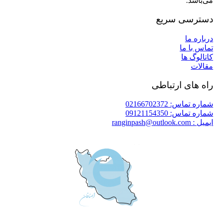
می‌باشد.
دسترسی سریع
درباره ما
تماس با ما
کاتالوگ ها
مقالات
راه های ارتباطی
شماره تماس: 02166702372
شماره تماس: 09121154350
ایمیل : ranginpash@outlook.com