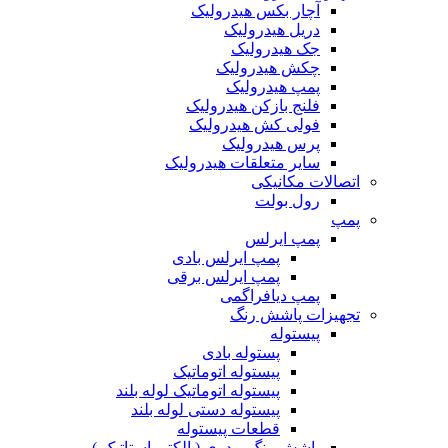
آچار بکس هیدرولیک
دریل هیدرولیک
جک هیدرولیک
چکش هیدرولیک
پمپ هیدرولیک
فلنج بازکن هیدرولیک
فولی کش هیدرولیک
پرس هیدرولیک
سایر متعلقات هیدرولیک
اتصالات مکانیکی
رول بولت
پمپ
پمپ ایرلس
پمپ ایرلس بادی
پمپ ایرلس برقی
پمپ دیافراگمی
تجهیزات پاشش رنگ
پیستوله
پستوله بادی
پیستوله اتوماتیک
پیستوله اتوماتیک لوله بلند
پیستوله دستی لوله بلند
قطعات پیستوله
پاشش رنگ پودری ( الکترواستاتیک )