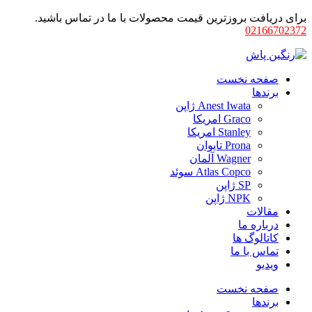
برای دریافت بروزترین قیمت محصولات با ما در تماس باشید.
02166702372
صفحه نخست
برندها
Anest Iwata ژاپن
Graco امریکا
Stanley امریکا
Prona تایوان
Wagner آلمان
Atlas Copco سوئد
SP ژاپن
NPK ژاپن
مقالات
درباره ما
کاتالوگ ها
تماس با ما
ویدیو
صفحه نخست
برندها