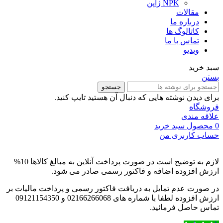
NPK ژاپن
مقالات
درباره ما
کاتالوگ ها
تماس با ما
ویدیو
سبد خرید
بستن
جستجو
برای دیدن نوشته هایی که دنبال آن هستید تایپ کنید.
فروشگاه
علاقه مندی
0
محصول
سبد خرید
حساب کاربری من
لازم به توضیح است در صورت پرداخت آنلاین به مبالغ کالاها 10%
ارزش افزوده اضافه و فاکتور رسمی صادر می شود.
در صورت عدم تمایل به دریافت فاکتور رسمی و پرداخت مالیات بر
ارزش افزوده لطفا با شماره های 02166266068 و 09121154350
تماس حاصل فرمائید.