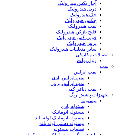
آچار بکس هیدرولیک
دریل هیدرولیک
جک هیدرولیک
چکش هیدرولیک
پمپ هیدرولیک
فلنج بازکن هیدرولیک
فولی کش هیدرولیک
پرس هیدرولیک
سایر متعلقات هیدرولیک
اتصالات مکانیکی
رول بولت
پمپ
پمپ ایرلس
پمپ ایرلس بادی
پمپ ایرلس برقی
پمپ دیافراگمی
تجهیزات پاشش رنگ
پیستوله
پستوله بادی
پیستوله اتوماتیک
پیستوله اتوماتیک لوله بلند
پیستوله دستی لوله بلند
قطعات پیستوله
پاشش رنگ پودری ( الکترواستاتیک )