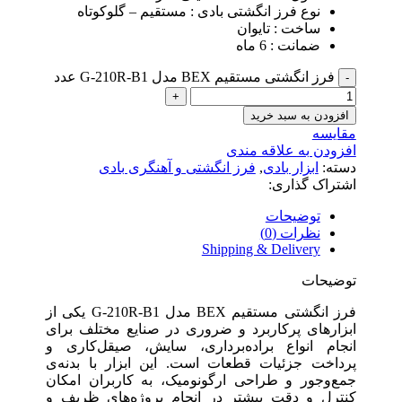
نوع فرز انگشتی بادی : مستقیم – گلوکوتاه
ساخت : تایوان
ضمانت : 6 ماه
فرز انگشتی مستقیم BEX مدل G-210R-B1 عدد
افزودن به سبد خرید
مقایسه
افزودن به علاقه مندی
دسته:
ابزار بادی
,
فرز انگشتی و آهنگری بادی
اشتراک گذاری:
توضیحات
نظرات (0)
Shipping & Delivery
توضیحات
فرز انگشتی مستقیم BEX مدل G-210R-B1 یکی از
ابزارهای پرکاربرد و ضروری در صنایع مختلف برای
انجام انواع براده‌برداری، سایش، صیقل‌کاری و
پرداخت جزئیات قطعات است. این ابزار با بدنه‌ی
جمع‌وجور و طراحی ارگونومیک، به کاربران امکان
کنترل و دقت بیشتر در انجام پروژه‌های ظریف و