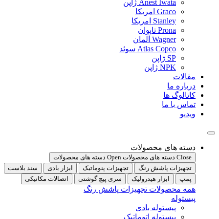
Anest Iwata ژاپن
Graco امریکا
Stanley امریکا
Prona تایوان
Wagner آلمان
Atlas Copco سوئد
SP ژاپن
NPK ژاپن
مقالات
درباره ما
کاتالوگ ها
تماس با ما
ویدیو
دسته های محصولات
Close دسته های محصولات
Open دسته های محصولات
تجهیزات پاشش رنگ
تجهیزات پنوماتیک
ابزار بادی
سند بلاست
پمپ
ابزار هیدرولیک
سری پیچ گوشتی
اتصالات مکانیکی
همه محصولات تجهیزات پاشش رنگ
پیستوله
پیستوله بادی
پیستوله اتوماتیک