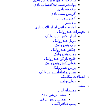
پرچ کن و مهره پرچ کن بادی
پولیشر/سنباده/کفساب بادی
جغجغه بادی
گریس پمپ بادی
کمپرسور باد
بالانسر
لوازم جانبی ابزار آلات بادی
تجهیزات هیدرولیک
آچار بکس هیدرولیک
دریل هیدرولیک
جک هیدرولیک
چکش هیدرولیک
پمپ هیدرولیک
فلنج بازکن هیدرولیک
فولی کش هیدرولیک
پرس هیدرولیک
سایر متعلقات هیدرولیک
اتصالات مکانیکی
رول بولت
پمپ
پمپ ایرلس
پمپ ایرلس بادی
پمپ ایرلس برقی
پمپ دیافراگمی