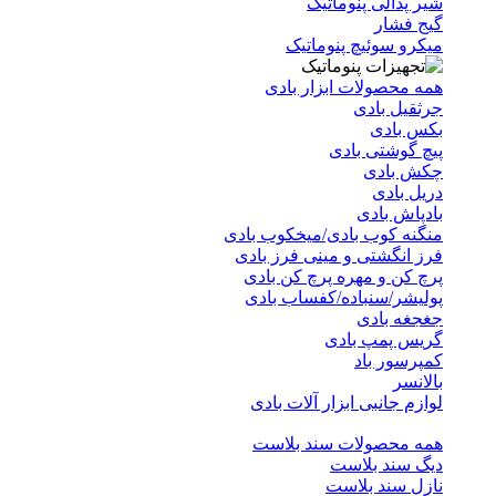
شیر پدالی پنوماتیک
گیج فشار
میکرو سوئیچ پنوماتیک
همه محصولات ابزار بادی
جرثقیل بادی
بکس بادی
پیچ گوشتی بادی
چکش بادی
دریل بادی
بادپاش بادی
منگنه کوب بادی/میخکوب بادی
فرز انگشتی و مینی فرز بادی
پرچ کن و مهره پرچ کن بادی
پولیشر/سنباده/کفساب بادی
جغجغه بادی
گریس پمپ بادی
کمپرسور باد
بالانسر
لوازم جانبی ابزار آلات بادی
همه محصولات سند بلاست
دیگ سند بلاست
نازل سند بلاست