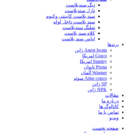
دیگ سندبلاست
نازل سندبلاست
سند بلاست کابینتی وکیوم
سند بلاست داخل لوله
شلنگ سندبلاست
کلاه سند بلاست
لباس سند بلاست
برندها
Anest Iwata ژاپن
Graco امریکا
Stanley امریکا
Prona تایوان
Wagner آلمان
Atlas copco سوئد
SP ژاپن
NPK ژاپن
مقالات
درباره ما
کاتالوگ ها
تماس با ما
ویدیو
صفحه نخست