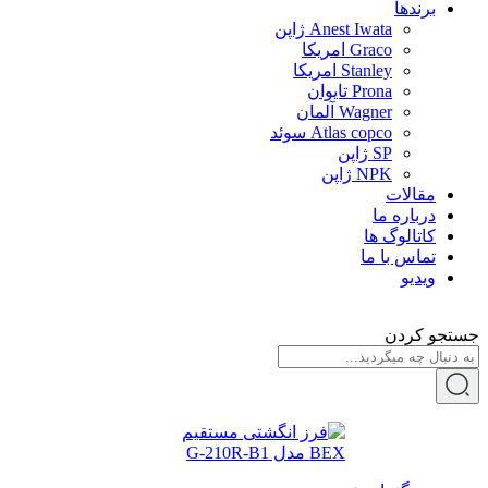
برندها
Anest Iwata ژاپن
Graco امریکا
Stanley امریکا
Prona تایوان
Wagner آلمان
Atlas copco سوئد
SP ژاپن
NPK ژاپن
مقالات
درباره ما
کاتالوگ ها
تماس با ما
ویدیو
جستجو کردن