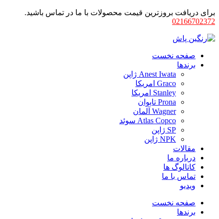
برای دریافت بروزترین قیمت محصولات با ما در تماس باشید.
02166702372
صفحه نخست
برندها
Anest Iwata ژاپن
Graco امریکا
Stanley امریکا
Prona تایوان
Wagner آلمان
Atlas Copco سوئد
SP ژاپن
NPK ژاپن
مقالات
درباره ما
کاتالوگ ها
تماس با ما
ویدیو
صفحه نخست
برندها