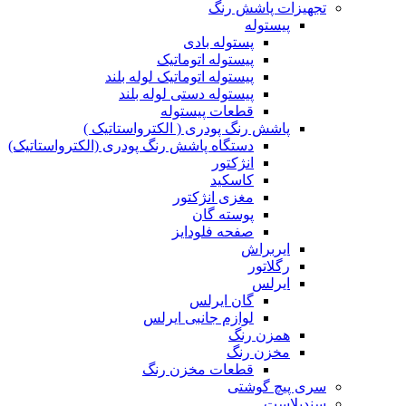
تجهیزات پاشش رنگ
پیستوله
پستوله بادی
پیستوله اتوماتیک
پیستوله اتوماتیک لوله بلند
پیستوله دستی لوله بلند
قطعات پیستوله
پاشش رنگ پودری ( الکترواستاتیک )
دستگاه پاشش رنگ پودری (الکترواستاتیک)
انژکتور
کاسکید
مغزی انژکتور
پوسته گان
صفحه فلودایز
ایربراش
رگلاتور
ایرلس
گان ایرلس
لوازم جانبی ایرلس
همزن رنگ
مخزن رنگ
قطعات مخزن رنگ
سری پیچ گوشتی
سندبلاست