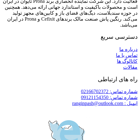
فعالیت دارد. این شرکت نماینده انحصاری برند Prona تایوان در ایران
است و محصولات باکیفیت و استاندارد جهانی ارائه می‌دهد. همچنین
در حوزه سندبلاست، دیگ‌های فضای باز و کابین‌های مجهز تولید
می‌کند. رنگین پاش صنعت مالک برندهای Cefixit و Prona در ایران
می‌باشد.
دسترسی سریع
درباره ما
تماس با ما
کاتالوگ ها
مقالات
راه های ارتباطی
شماره تماس: 02166702372
شماره تماس: 09121154350
ایمیل : ranginpash@outlook.com