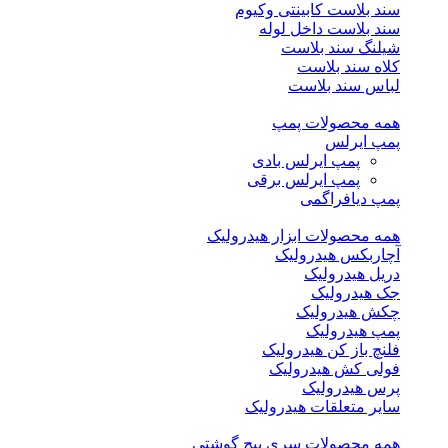
سند بلاست کابینتی وکیوم
سند بلاست داخل لوله
شیلنگ سند بلاست
کلاه سند بلاست
لباس سند بلاست
همه محصولات پمپ
پمپ ایرلس
پمپ ایرلس بادی
پمپ ایرلس برقی
پمپ دیافراگمی
همه محصولات ابزار هیدرولیک
آچاربکس هیدرولیک
دریل هیدرولیک
جک هیدرولیک
چکش هیدرولیک
پمپ هیدرولیک
فلنچ باز کن هیدرولیک
فولی کش هیدرولیک
پرس هیدرولیک
سایر متعلقات هیدرولیک
همه محصولات سری پیچ گوشتی