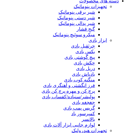
دسته های محصولات
تجهیزات پنوماتیک
شیر برقی پنوماتیک
شیر دستی پنوماتیک
شیر پدالی پنوماتیک
گیج فشار
میکرو سوئیچ پنوماتیک
ابزار بادی
جرثقیل بادی
بکس بادی
پیچ گوشتی بادی
چکش بادی
دریل بادی
بادپاش بادی
منگنه کوب بادی
فرز انگشتی و آهنگری بادی
پرچ کن و مهره پرچ کن بادی
پولیشر/سنباده/کفساب بادی
جغجغه بادی
گریس پمپ بادی
کمپرسور باد
بالانسر
لوازم جانبی ابزار آلات بادی
تجهیزات هیدرولیک