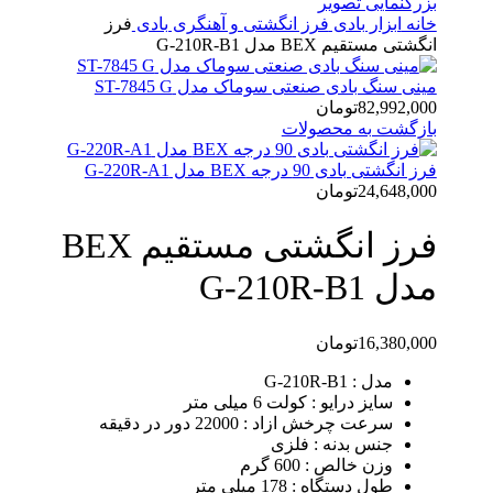
بزرگنمایی تصویر
خانه
ابزار بادی
فرز انگشتی و آهنگری بادی
فرز
انگشتی مستقیم BEX مدل G-210R-B1
مینی سنگ بادی صنعتی سوماک مدل ST-7845 G
82,992,000
تومان
بازگشت به محصولات
فرز انگشتی بادی 90 درجه BEX مدل G-220R-A1
24,648,000
تومان
فرز انگشتی مستقیم BEX
مدل G-210R-B1
16,380,000
تومان
مدل : G-210R-B1
سایز درایو : کولت 6 میلی متر
سرعت چرخش ازاد : 22000 دور در دقیقه
جنس بدنه : فلزی
وزن خالص : 600 گرم
طول دستگاه : 178 میلی متر