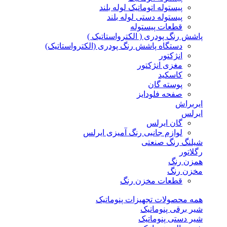
پیستوله اتوماتیک لوله بلند
پیستوله دستی لوله بلند
قطعات پیستوله
پاشش رنگ پودری ( الکترواستاتیک )
دستگاه پاشش رنگ پودری (الکترواستاتیک)
انژکتور
مغزی انژکتور
کاسکید
پوسته گان
صفحه فلودایز
ایربراش
ایرلس
گان ایرلس
لوازم جانبی رنگ آمیزی ایرلس
شیلنگ رنگ صنعتی
رگلاتور
همزن رنگ
مخزن رنگ
قطعات مخزن رنگ
همه محصولات تجهیزات پنوماتیک
شیر برقی پنوماتیک
شیر دستی پنوماتیک