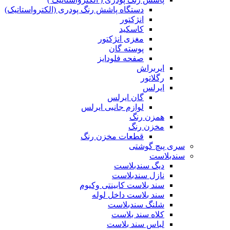
دستگاه پاشش رنگ پودری (الکترواستاتیک)
انژکتور
کاسکید
مغزی انژکتور
پوسته گان
صفحه فلودایز
ایربراش
رگلاتور
ایرلس
گان ایرلس
لوازم جانبی ایرلس
همزن رنگ
مخزن رنگ
قطعات مخزن رنگ
سری پیچ گوشتی
سندبلاست
دیگ سندبلاست
نازل سندبلاست
سند بلاست کابینتی وکیوم
سند بلاست داخل لوله
شلنگ سندبلاست
کلاه سند بلاست
لباس سند بلاست