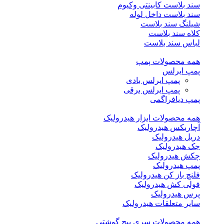
سند بلاست کابینتی وکیوم
سند بلاست داخل لوله
شیلنگ سند بلاست
کلاه سند بلاست
لباس سند بلاست
همه محصولات پمپ
پمپ ایرلس
پمپ ایرلس بادی
پمپ ایرلس برقی
پمپ دیافراگمی
همه محصولات ابزار هیدرولیک
آچاربکس هیدرولیک
دریل هیدرولیک
جک هیدرولیک
چکش هیدرولیک
پمپ هیدرولیک
فلنچ باز کن هیدرولیک
فولی کش هیدرولیک
پرس هیدرولیک
سایر متعلقات هیدرولیک
همه محصولات سری پیچ گوشتی