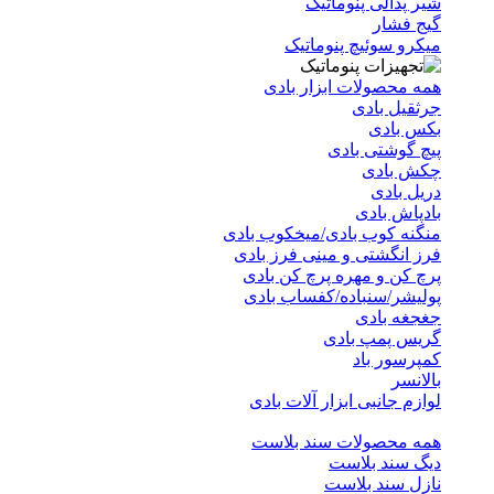
شیر پدالی پنوماتیک
گیج فشار
میکرو سوئیچ پنوماتیک
همه محصولات ابزار بادی
جرثقیل بادی
بکس بادی
پیچ گوشتی بادی
چکش بادی
دریل بادی
بادپاش بادی
منگنه کوب بادی/میخکوب بادی
فرز انگشتی و مینی فرز بادی
پرچ کن و مهره پرچ کن بادی
پولیشر/سنباده/کفساب بادی
جغجغه بادی
گریس پمپ بادی
کمپرسور باد
بالانسر
لوازم جانبی ابزار آلات بادی
همه محصولات سند بلاست
دیگ سند بلاست
نازل سند بلاست