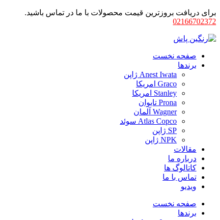
برای دریافت بروزترین قیمت محصولات با ما در تماس باشید.
02166702372
صفحه نخست
برندها
Anest Iwata ژاپن
Graco امریکا
Stanley امریکا
Prona تایوان
Wagner آلمان
Atlas Copco سوئد
SP ژاپن
NPK ژاپن
مقالات
درباره ما
کاتالوگ ها
تماس با ما
ویدیو
صفحه نخست
برندها