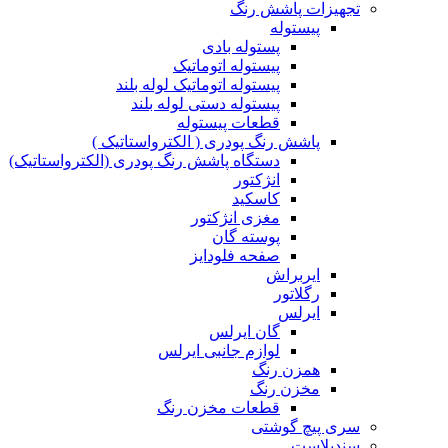
تجهیزات پاشش رنگ
پیستوله
پستوله بادی
پیستوله اتوماتیک
پیستوله اتوماتیک لوله بلند
پیستوله دستی لوله بلند
قطعات پیستوله
پاشش رنگ پودری ( الکترواستاتیک )
دستگاه پاشش رنگ پودری (الکترواستاتیک)
انژکتور
کاسکید
مغزی انژکتور
پوسته گان
صفحه فلودایز
ایربراش
رگلاتور
ایرلس
گان ایرلس
لوازم جانبی ایرلس
همزن رنگ
مخزن رنگ
قطعات مخزن رنگ
سری پیچ گوشتی
سندبلاست