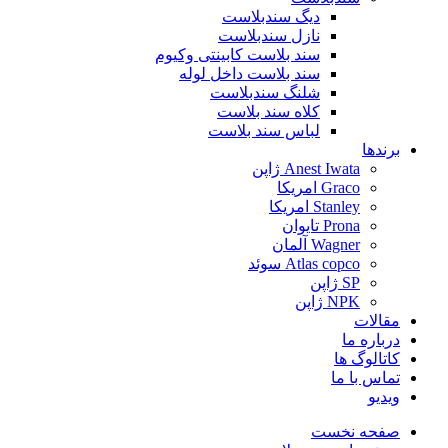
دیگ سندبلاست
نازل سندبلاست
سند بلاست کابینتی وکیوم
سند بلاست داخل لوله
شلنگ سندبلاست
کلاه سند بلاست
لباس سند بلاست
برندها
Anest Iwata ژاپن
Graco امریکا
Stanley امریکا
Prona تایوان
Wagner آلمان
Atlas copco سوئد
SP ژاپن
NPK ژاپن
مقالات
درباره ما
کاتالوگ ها
تماس با ما
ویدیو
صفحه نخست