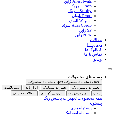
Anest Iwata ژاپن
Graco امریکا
Stanley امریکا
Prona تایوان
Wagner آلمان
Atlas Copco سوئد
SP ژاپن
NPK ژاپن
مقالات
درباره ما
کاتالوگ ها
تماس با ما
ویدیو
دسته های محصولات
Close دسته های محصولات
Open دسته های محصولات
تجهیزات پاشش رنگ
تجهیزات پنوماتیک
ابزار بادی
سند بلاست
پمپ
ابزار هیدرولیک
سری پیچ گوشتی
اتصالات مکانیکی
همه محصولات تجهیزات پاشش رنگ
پیستوله
پیستوله بادی
پیستوله اتوماتیک