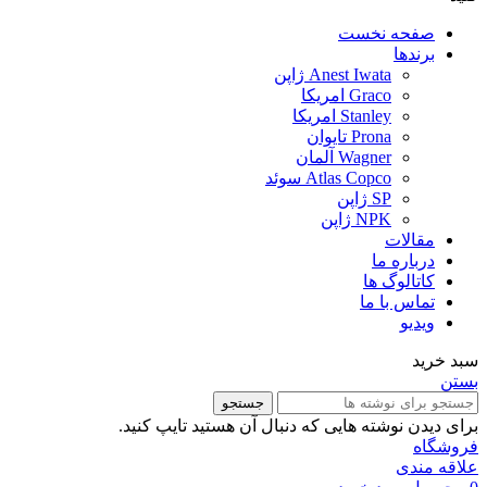
صفحه نخست
برندها
Anest Iwata ژاپن
Graco امریکا
Stanley امریکا
Prona تایوان
Wagner آلمان
Atlas Copco سوئد
SP ژاپن
NPK ژاپن
مقالات
درباره ما
کاتالوگ ها
تماس با ما
ویدیو
سبد خرید
بستن
جستجو
برای دیدن نوشته هایی که دنبال آن هستید تایپ کنید.
فروشگاه
علاقه مندی