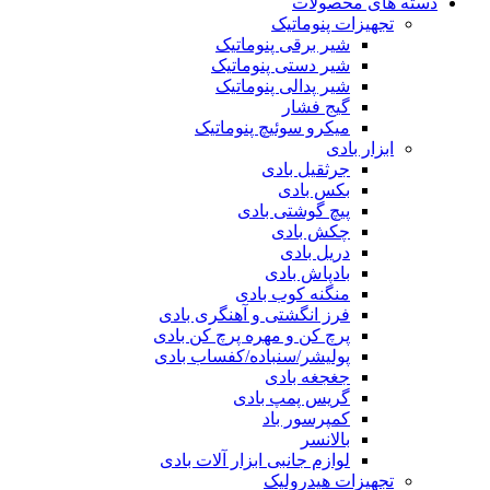
دسته های محصولات
تجهیزات پنوماتیک
شیر برقی پنوماتیک
شیر دستی پنوماتیک
شیر پدالی پنوماتیک
گیج فشار
میکرو سوئیچ پنوماتیک
ابزار بادی
جرثقیل بادی
بکس بادی
پیچ گوشتی بادی
چکش بادی
دریل بادی
بادپاش بادی
منگنه کوب بادی
فرز انگشتی و آهنگری بادی
پرچ کن و مهره پرچ کن بادی
پولیشر/سنباده/کفساب بادی
جغجغه بادی
گریس پمپ بادی
کمپرسور باد
بالانسر
لوازم جانبی ابزار آلات بادی
تجهیزات هیدرولیک