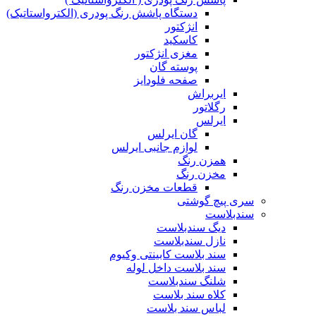
دستگاه پاشش رنگ پودری (الکترواستاتیک)
انژکتور
کاسکید
مغزی انژکتور
پوسته گان
صفحه فلودایز
ایربراش
رگلاتور
ایرلس
گان ایرلس
لوازم جانبی ایرلس
همزن رنگ
مخزن رنگ
قطعات مخزن رنگ
سری پیچ گوشتی
سندبلاست
دیگ سندبلاست
نازل سندبلاست
سند بلاست کابینتی وکیوم
سند بلاست داخل لوله
شلنگ سندبلاست
کلاه سند بلاست
لباس سند بلاست