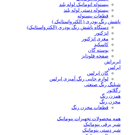
پیستوله اتوماتیک لوله بلند
پیستوله دستی لوله بلند
قطعات پیستوله
پاشش رنگ پودری ( الکترواستاتیک )
دستگاه پاشش رنگ پودری (الکترواستاتیک)
انژکتور
مغزی انژکتور
کاسکید
پوسته گان
صفحه فلودایز
ایربراش
ایرلس
گان ایرلس
لوازم جانبی رنگ آمیزی ایرلس
شیلنگ رنگ صنعتی
رگلاتور
همزن رنگ
مخزن رنگ
قطعات مخزن رنگ
همه محصولات تجهیزات پنوماتیک
شیر برقی پنوماتیک
شیر دستی پنوماتیک