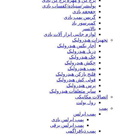
پرچ کن و مهره پرچ کن بادی
پولیشر/سنباده/کفساب بادی
جغجغه بادی
گریس پمپ بادی
کمپرسور باد
بالانسر
لوازم جانبی ابزار آلات بادی
تجهیزات هیدرولیک
آچار بکس هیدرولیک
دریل هیدرولیک
جک هیدرولیک
چکش هیدرولیک
پمپ هیدرولیک
فلنج بازکن هیدرولیک
فولی کش هیدرولیک
پرس هیدرولیک
سایر متعلقات هیدرولیک
اتصالات مکانیکی
رول بولت
پمپ
پمپ ایرلس
پمپ ایرلس بادی
پمپ ایرلس برقی
پمپ دیافراگمی