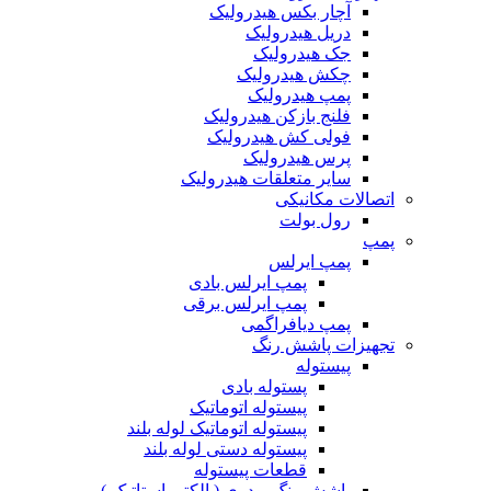
آچار بکس هیدرولیک
دریل هیدرولیک
جک هیدرولیک
چکش هیدرولیک
پمپ هیدرولیک
فلنج بازکن هیدرولیک
فولی کش هیدرولیک
پرس هیدرولیک
سایر متعلقات هیدرولیک
اتصالات مکانیکی
رول بولت
پمپ
پمپ ایرلس
پمپ ایرلس بادی
پمپ ایرلس برقی
پمپ دیافراگمی
تجهیزات پاشش رنگ
پیستوله
پستوله بادی
پیستوله اتوماتیک
پیستوله اتوماتیک لوله بلند
پیستوله دستی لوله بلند
قطعات پیستوله
پاشش رنگ پودری ( الکترواستاتیک )