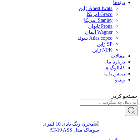
برندها
Anest Iwata ژاپن
Graco امریکا
Stanley امریکا
Prona تایوان
Wagner آلمان
Atlas copco سوئد
SP ژاپن
NPK ژاپن
مقالات
درباره ما
کاتالوگ ها
تماس با ما
ویدیو
جستجو کردن