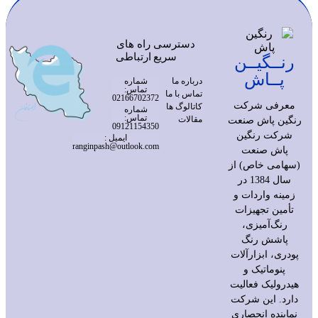
دسترسی
راه های
سریع
ارتباطی
رنــگیــن
پــاش
درباره ما
شماره
تماس:
تماس با ما
02166702372
معرفی شرکت
کاتالوگ ها
شماره
تماس:
مقالات
رنگین پاش صنعت
09121154350
شرکت رنگین
ایمیل :
ranginpash@outlook.com
پاش صنعت
(سهامی خاص) از
سال 1384 در
زمینه واردات و
تأمین تجهیزات
رنگ‌آمیزی،
پاشش رنگ
پودری، ابزارآلات
پنوماتیک و
هیدرولیک فعالیت
دارد. این شرکت
نماینده انحصاری