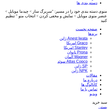
دسته بندی ها
منوی دسته بندی خود را در مسیر: "سربرگ ساز > چیدما موبایل >
عنصر منوی موبایل > نمایش و مخفی کردن > انتخاب منو " تنظیم
کنید
صفحه نخست
برندها
Anest Iwata ژاپن
Graco امریکا
Stanley امریکا
Prona تایوان
Wagner آلمان
Atlas Copco سوئد
SP ژاپن
NPK ژاپن
مقالات
درباره ما
کاتالوگ ها
تماس با ما
ویدیو
سبد خرید
بستن