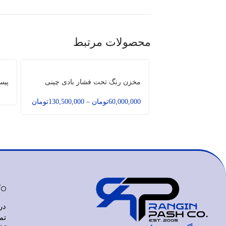
محصولات مرتبط
مخزن رنگ تحت فشار بادی چینی
پیستو
60,000,000
تومان
–
130,500,000
تومان
د
در
تم