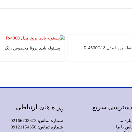
له پرونا مدل R-4630G13
پیستوله بادی پرونا مخصوص رنگ
ماشین مدل R-4300
سترسی سریع
راه های ارتباطی
باره ما
شماره تماس: 02166702372
اس با ما
شماره تماس: 09121154350