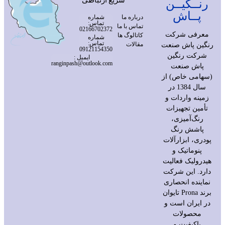
رنــگیــن
پــاش
درباره ما
شماره
تماس:
تماس با ما
02166702372
معرفی شرکت
کاتالوگ ها
شماره
تماس:
مقالات
رنگین پاش صنعت
09121154350
شرکت رنگین
ایمیل :
ranginpash@outlook.com
پاش صنعت
(سهامی خاص) از
سال 1384 در
زمینه واردات و
تأمین تجهیزات
رنگ‌آمیزی،
پاشش رنگ
پودری، ابزارآلات
پنوماتیک و
هیدرولیک فعالیت
دارد. این شرکت
نماینده انحصاری
برند Prona تایوان
در ایران است و
محصولات
باکیفیت و