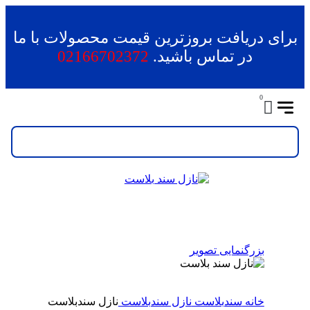
برای دریافت بروزترین قیمت محصولات با ما
در تماس باشید.
02166702372
0
بزرگنمایی تصویر
خانه
سندبلاست
نازل سندبلاست
نازل سندبلاست