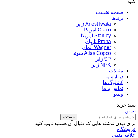
کنید
صفحه نخست
برندها
Anest Iwata ژاپن
Graco امریکا
Stanley امریکا
Prona تایوان
Wagner آلمان
Atlas Copco سوئد
SP ژاپن
NPK ژاپن
مقالات
درباره ما
کاتالوگ ها
تماس با ما
ویدیو
سبد خرید
بستن
جستجو
برای دیدن نوشته هایی که دنبال آن هستید تایپ کنید.
فروشگاه
علاقه مندی