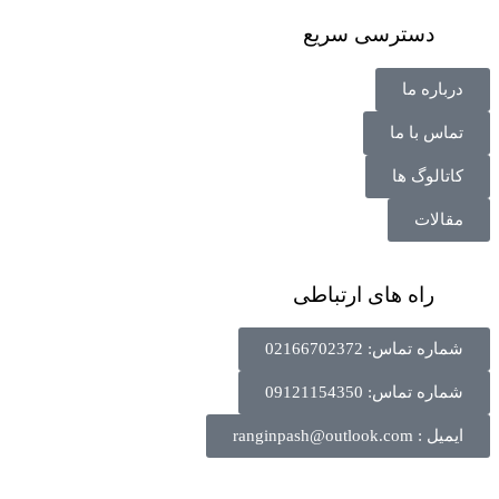
دسترسی سریع
درباره ما
تماس با ما
کاتالوگ ها
مقالات
راه های ارتباطی
شماره تماس: 02166702372
شماره تماس: 09121154350
ایمیل : ranginpash@outlook.com