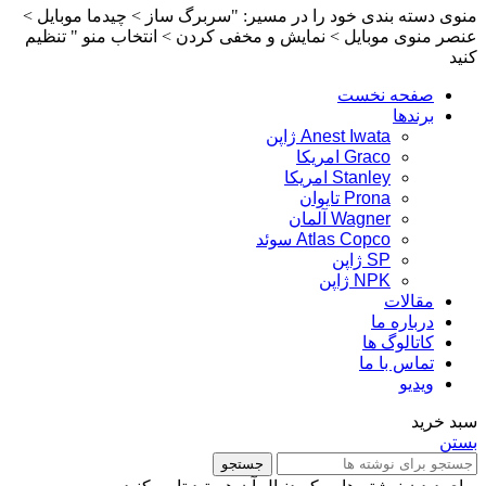
منوی دسته بندی خود را در مسیر: "سربرگ ساز > چیدما موبایل >
عنصر منوی موبایل > نمایش و مخفی کردن > انتخاب منو " تنظیم
کنید
صفحه نخست
برندها
Anest Iwata ژاپن
Graco امریکا
Stanley امریکا
Prona تایوان
Wagner آلمان
Atlas Copco سوئد
SP ژاپن
NPK ژاپن
مقالات
درباره ما
کاتالوگ ها
تماس با ما
ویدیو
سبد خرید
بستن
جستجو