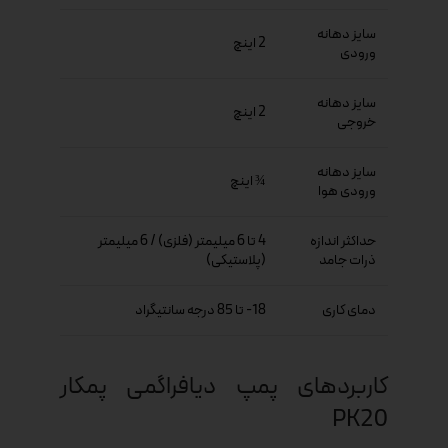
سایز دهانه
2 اینچ
ورودی
سایز دهانه
2 اینچ
خروجی
سایز دهانه
¾ اینچ
ورودی هوا
حداکثر اندازه
4 تا 6 میلیمتر (فلزی) / 6 میلیمتر
ذرات جامد
(پلاستیکی)
دمای کاری
18- تا 85 درجه سانتیگراد
کاربردهای پمپ دیافراگمی پمکار
PK20