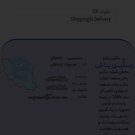
نظرات (0)
Shipping & Delivery
دسترسی
راه های
رنــگیــن پــاش
سریع
ارتباطی
معرفی شرکت رنگین
درباره ما
شماره تماس:
پاش صنعت شرکت
02166702372
تماس با ما
رنگین پاش صنعت
شماره تماس:
09121154350
کاتالوگ ها
(سهامی خاص) از
ایمیل :
مقالات
سال 1384 در زمینه
ranginpash@outlook.com
واردات و تأمین
تجهیزات رنگ‌آمیزی،
پاشش رنگ پودری،
ابزارآلات پنوماتیک و
هیدرولیک فعالیت