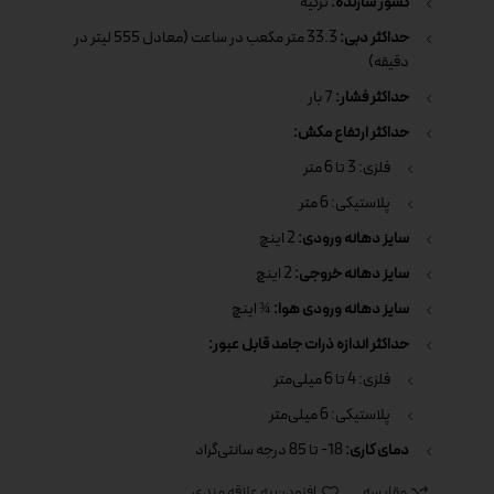
کشور سازنده:
ترکیه
حداکثر دبی:
33.3 متر مکعب در ساعت (معادل 555 لیتر در
دقیقه)
حداکثر فشار:
7 بار
حداکثر ارتفاع مکش:
فلزی: 3 تا 6 متر
پلاستیکی: 6 متر
سایز دهانه ورودی:
2 اینچ
سایز دهانه خروجی:
2 اینچ
سایز دهانه ورودی هوا:
¾ اینچ
حداکثر اندازه ذرات جامد قابل عبور:
فلزی: 4 تا 6 میلی‌متر
پلاستیکی: 6 میلی‌متر
دمای کاری:
18- تا 85 درجه سانتی‌گراد
مقایسه
افزودن به علاقه مندی