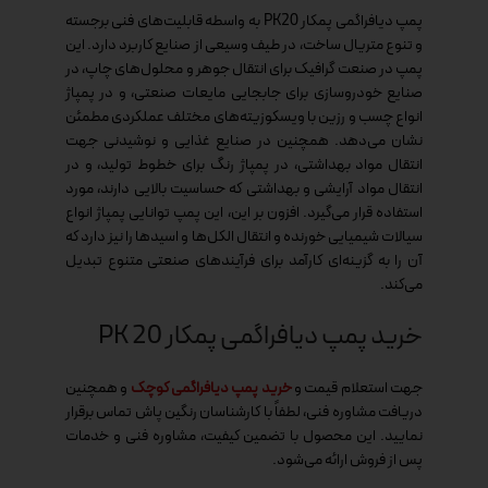
پمپ دیافراگمی پمکار PK20 به واسطه قابلیت‌های فنی برجسته
و تنوع متریال ساخت، در طیف وسیعی از صنایع کاربرد دارد. این
پمپ در صنعت گرافیک برای انتقال جوهر و محلول‌های چاپ، در
صنایع خودروسازی برای جابجایی مایعات صنعتی، و در پمپاژ
انواع چسب و رزین با ویسکوزیته‌های مختلف عملکردی مطمئن
نشان می‌دهد. همچنین در صنایع غذایی و نوشیدنی جهت
انتقال مواد بهداشتی، در پمپاژ رنگ برای خطوط تولید، و در
انتقال مواد آرایشی و بهداشتی که حساسیت بالایی دارند، مورد
استفاده قرار می‌گیرد. افزون بر این، این پمپ توانایی پمپاژ انواع
سیالات شیمیایی خورنده و انتقال الکل‌ها و اسیدها را نیز دارد که
آن را به گزینه‌ای کارآمد برای فرآیندهای صنعتی متنوع تبدیل
می‌کند.
خرید پمپ دیافراگمی پمکار PK 20
جهت استعلام قیمت و
خرید پمپ دیافراگمی کوچک
و همچنین
دریافت مشاوره فنی، لطفاً با کارشناسان رنگین پاش تماس برقرار
نمایید. این محصول با تضمین کیفیت، مشاوره فنی و خدمات
پس از فروش ارائه می‌شود.