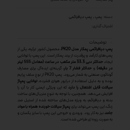
دسته:
پمپ
,
پمپ دیافراگمی
اشتراک گذاری:
توضیحات
پمپ دیافراگمی پمکار مدل PK20
، محصول کشور ترکیه، یکی از
پمپ‌های کارآمد و پرقدرت از برند پمکار است. این پمپ با توانایی
ایجاد
حداکثر دبی 33.3 متر مکعب در ساعت (معادل 555 لیتر
در دقیقه)
و
حداکثر فشار 7 بار
، گزینه‌ای ایده‌آل برای مصارف
گوناگون صنعتی به شمار می‌رود. پمپ PK20 از نوع سلف پرایم
بوده و به دلیل استفاده از درایور هوای فشرده،
توانایی پمپاژ
سیالات قابل اشتعال را دارد
که این ویژگی ایمنی کار با آن را
افزایش می‌دهد. همچنین، با توجه به تنوع متریال‌های ساخت
بدنه و دیافراگم، به ویژه مدل‌های ساخته شده از استیل ضد
زنگ، این پمپ می‌تواند برای
پمپاژ سیالات خورنده همراه با مواد
جامد
نیز به کار رود. ورودی و خروجی این پمپ با سایز یکسان و
به صورت رزوه ای طراحی شده است.