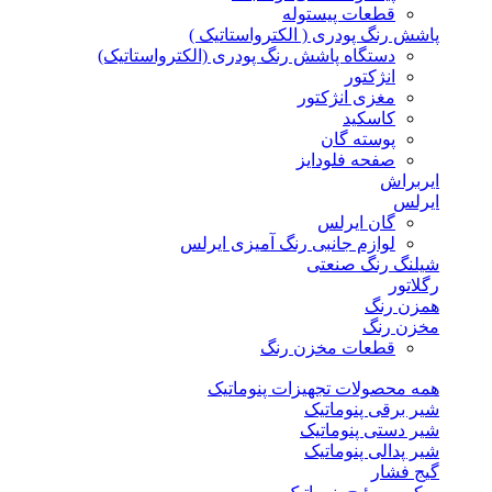
قطعات پیستوله
پاشش رنگ پودری ( الکترواستاتیک )
دستگاه پاشش رنگ پودری (الکترواستاتیک)
انژکتور
مغزی انژکتور
کاسکید
پوسته گان
صفحه فلودایز
ایربراش
ایرلس
گان ایرلس
لوازم جانبی رنگ آمیزی ایرلس
شیلنگ رنگ صنعتی
رگلاتور
همزن رنگ
مخزن رنگ
قطعات مخزن رنگ
همه محصولات تجهیزات پنوماتیک
شیر برقی پنوماتیک
شیر دستی پنوماتیک
شیر پدالی پنوماتیک
گیج فشار