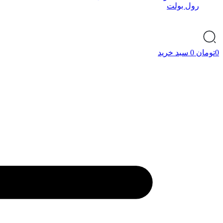
رول بولت
0
تومان
0
سبد خرید