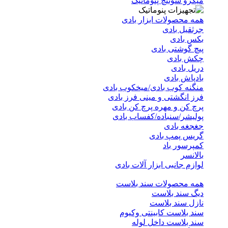
میکرو سوئیچ پنوماتیک
همه محصولات ابزار بادی
جرثقیل بادی
بکس بادی
پیچ گوشتی بادی
چکش بادی
دریل بادی
بادپاش بادی
منگنه کوب بادی/میخکوب بادی
فرز انگشتی و مینی فرز بادی
پرچ کن و مهره پرچ کن بادی
پولیشر/سنباده/کفساب بادی
جغجغه بادی
گریس پمپ بادی
کمپرسور باد
بالانسر
لوازم جانبی ابزار آلات بادی
همه محصولات سند بلاست
دیگ سند بلاست
نازل سند بلاست
سند بلاست کابینتی وکیوم
سند بلاست داخل لوله