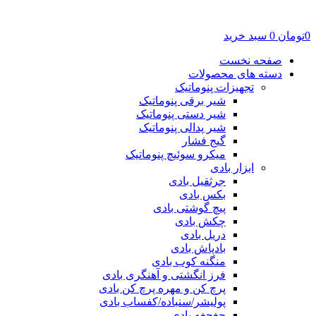
0
تومان
0
سبد خرید
صفحه نخست
دسته های محصولات
تجهیزات پنوماتیک
شیر برقی پنوماتیک
شیر دستی پنوماتیک
شیر پدالی پنوماتیک
گیج فشار
میکرو سوئیچ پنوماتیک
ابزار بادی
جرثقیل بادی
بکس بادی
پیچ گوشتی بادی
چکش بادی
دریل بادی
بادپاش بادی
منگنه کوب بادی
فرز انگشتی و آهنگری بادی
پرچ کن و مهره پرچ کن بادی
پولیشر/سنباده/کفساب بادی
جغجغه بادی