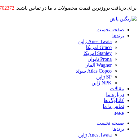
برای دریافت بروزترین قیمت محصولات با ما در تماس باشید.
702372
صفحه نخست
برندها
Anest Iwata ژاپن
Graco امریکا
Stanley امریکا
Prona تایوان
Wagner آلمان
Atlas Copco سوئد
SP ژاپن
NPK ژاپن
مقالات
درباره ما
کاتالوگ ها
تماس با ما
ویدیو
صفحه نخست
برندها
Anest Iwata ژاپن