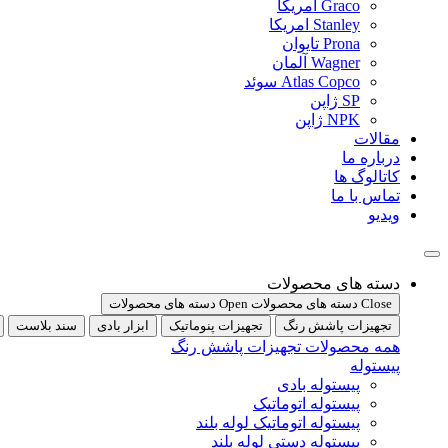
Graco امریکا
Stanley امریکا
Prona تایوان
Wagner آلمان
Atlas Copco سوئد
SP ژاپن
NPK ژاپن
مقالات
درباره ما
کاتالوگ ها
تماس با ما
ویدیو
دسته های محصولات
Close دسته های محصولات
Open دسته های محصولات
تجهیزات پاشش رنگ
تجهیزات پنوماتیک
ابزار بادی
سند بلاست
همه محصولات تجهیزات پاشش رنگ
پیستوله
پیستوله بادی
پیستوله اتوماتیک
پیستوله اتوماتیک لوله بلند
پیستوله دستی لوله بلند