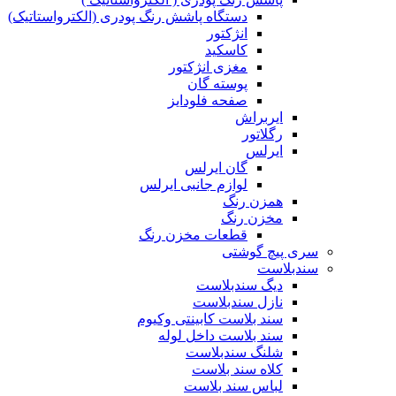
دستگاه پاشش رنگ پودری (الکترواستاتیک)
انژکتور
کاسکید
مغزی انژکتور
پوسته گان
صفحه فلودایز
ایربراش
رگلاتور
ایرلس
گان ایرلس
لوازم جانبی ایرلس
همزن رنگ
مخزن رنگ
قطعات مخزن رنگ
سری پیچ گوشتی
سندبلاست
دیگ سندبلاست
نازل سندبلاست
سند بلاست کابینتی وکیوم
سند بلاست داخل لوله
شلنگ سندبلاست
کلاه سند بلاست
لباس سند بلاست