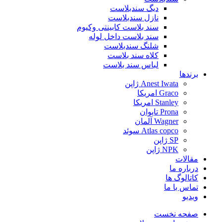
دیگ سندبلاست
نازل سندبلاست
سند بلاست کابینتی وکیوم
سند بلاست داخل لوله
شلنگ سندبلاست
کلاه سند بلاست
لباس سند بلاست
برندها
Anest Iwata ژاپن
Graco امریکا
Stanley امریکا
Prona تایوان
Wagner آلمان
Atlas copco سوئد
SP ژاپن
NPK ژاپن
مقالات
درباره ما
کاتالوگ ها
تماس با ما
ویدیو
صفحه نخست