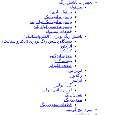
تجهیزات پاشش رنگ
پیستوله
پستوله بادی
پیستوله اتوماتیک
پیستوله اتوماتیک لوله بلند
پیستوله دستی لوله بلند
قطعات پیستوله
پاشش رنگ پودری ( الکترواستاتیک )
دستگاه پاشش رنگ پودری (الکترواستاتیک)
انژکتور
کاسکید
مغزی انژکتور
پوسته گان
صفحه فلودایز
ایربراش
رگلاتور
ایرلس
گان ایرلس
لوازم جانبی ایرلس
همزن رنگ
مخزن رنگ
قطعات مخزن رنگ
سری پیچ گوشتی
سندبلاست