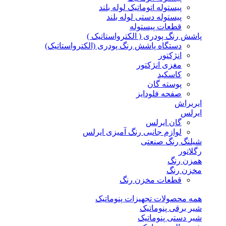
پیستوله اتوماتیک لوله بلند
پیستوله دستی لوله بلند
قطعات پیستوله
پاشش رنگ پودری ( الکترواستاتیک )
دستگاه پاشش رنگ پودری (الکترواستاتیک)
انژکتور
مغزی انژکتور
کاسکید
پوسته گان
صفحه فلودایز
ایربراش
ایرلس
گان ایرلس
لوازم جانبی رنگ آمیزی ایرلس
شیلنگ رنگ صنعتی
رگلاتور
همزن رنگ
مخزن رنگ
قطعات مخزن رنگ
همه محصولات تجهیزات پنوماتیک
شیر برقی پنوماتیک
شیر دستی پنوماتیک