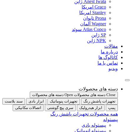
Anest Iwata ژاپن
Graco امریکا
Stanley امریکا
Prona تایوان
Wagner آلمان
Atlas Copco سوئد
SP ژاپن
NPK ژاپن
مقالات
درباره ما
کاتالوگ ها
تماس با ما
ویدیو
دسته های محصولات
Close دسته های محصولات
Open دسته های محصولات
تجهیزات پاشش رنگ
تجهیزات پنوماتیک
ابزار بادی
سند بلاست
پمپ
ابزار هیدرولیک
سری پیچ گوشتی
اتصالات مکانیکی
همه محصولات تجهیزات پاشش رنگ
پیستوله
پیستوله بادی
پیستوله اتوماتیک