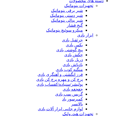
دسته های محصولات
تجهیزات پنوماتیک
شیر برقی پنوماتیک
شیر دستی پنوماتیک
شیر پدالی پنوماتیک
گیج فشار
میکرو سوئیچ پنوماتیک
ابزار بادی
جرثقیل بادی
بکس بادی
پیچ گوشتی بادی
چکش بادی
دریل بادی
بادپاش بادی
منگنه کوب بادی
فرز انگشتی و آهنگری بادی
پرچ کن و مهره پرچ کن بادی
پولیشر/سنباده/کفساب بادی
جغجغه بادی
گریس پمپ بادی
کمپرسور باد
بالانسر
لوازم جانبی ابزار آلات بادی
تجهیزات هیدرولیک