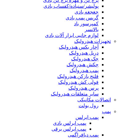
پرچ کن و مهره پرچ کن بادی
پولیشر/سنباده/کفساب بادی
جغجغه بادی
گریس پمپ بادی
کمپرسور باد
بالانسر
لوازم جانبی ابزار آلات بادی
تجهیزات هیدرولیک
آچار بکس هیدرولیک
دریل هیدرولیک
جک هیدرولیک
چکش هیدرولیک
پمپ هیدرولیک
فلنج بازکن هیدرولیک
فولی کش هیدرولیک
پرس هیدرولیک
سایر متعلقات هیدرولیک
اتصالات مکانیکی
رول بولت
پمپ
پمپ ایرلس
پمپ ایرلس بادی
پمپ ایرلس برقی
پمپ دیافراگمی