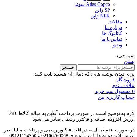
Atlas Copco سوئد
SP ژاپن
NPK ژاپن
مقالات
درباره ما
کاتالوگ ها
تماس با ما
ویدیو
سبد خرید
بستن
جستجو
برای دیدن نوشته هایی که دنبال آن هستید تایپ کنید.
فروشگاه
علاقه مندی
0
محصول
سبد خرید
حساب کاربری من
لازم به توضیح است در صورت پرداخت آنلاین به مبالغ کالاها 10%
ارزش افزوده اضافه و فاکتور رسمی صادر می شود.
در صورت عدم تمایل به دریافت فاکتور رسمی و پرداخت مالیات بر
ارزش افزوده لطفا با شماره های 02166266068 و 09121154350