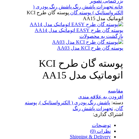
بزرگنمایی تصویر
خانه
تجهیزات پاشش رنگ
پاشش رنگ پودری (
الکترواستاتیک )
پوسته گان
پوسته گان طرح KCI
اتوماتیک مدل AA15
پوسته گان طرح EASY اتوماتیک مدل AA14
بازگشت به محصولات
پوسته گان طرح KCI مدل AA03
پوسته گان طرح KCI
اتوماتیک مدل AA15
مقایسه
افزودن به علاقه مندی
دسته:
پاشش رنگ پودری ( الکترواستاتیک )
,
پوسته
گان
,
تجهیزات پاشش رنگ
اشتراک گذاری:
توضیحات
نظرات (0)
Shipping & Delivery