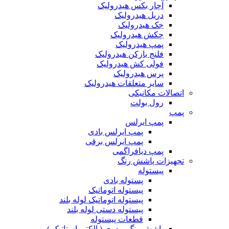
آچار بکس هیدرولیک
دریل هیدرولیک
جک هیدرولیک
چکش هیدرولیک
پمپ هیدرولیک
فلنج بازکن هیدرولیک
فولی کش هیدرولیک
پرس هیدرولیک
سایر متعلقات هیدرولیک
اتصالات مکانیکی
رول بولت
پمپ
پمپ ایرلس
پمپ ایرلس بادی
پمپ ایرلس برقی
پمپ دیافراگمی
تجهیزات پاشش رنگ
پیستوله
پستوله بادی
پیستوله اتوماتیک
پیستوله اتوماتیک لوله بلند
پیستوله دستی لوله بلند
قطعات پیستوله
پاشش رنگ پودری ( الکترواستاتیک )