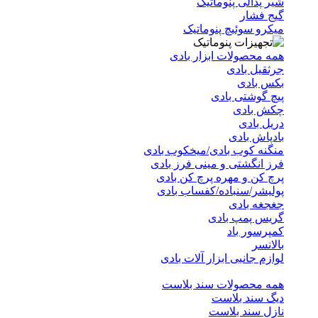
شیر پدالی پنوماتیک
گیج فشار
میکرو سوئیچ پنوماتیک
همه محصولات ابزار بادی
جرثقیل بادی
بکس بادی
پیچ گوشتی بادی
چکش بادی
دریل بادی
بادپاش بادی
منگنه کوب بادی/میخکوب بادی
فرز انگشتی و مینی فرز بادی
پرچ کن و مهره پرچ کن بادی
پولیشر/سنباده/کفساب بادی
جغجغه بادی
گریس پمپ بادی
کمپرسور باد
بالانسر
لوازم جانبی ابزار آلات بادی
همه محصولات سند بلاست
دیگ سند بلاست
نازل سند بلاست