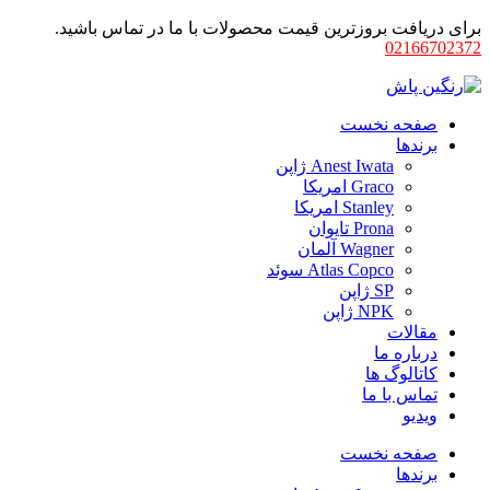
برای دریافت بروزترین قیمت محصولات با ما در تماس باشید.
02166702372
صفحه نخست
برندها
Anest Iwata ژاپن
Graco امریکا
Stanley امریکا
Prona تایوان
Wagner آلمان
Atlas Copco سوئد
SP ژاپن
NPK ژاپن
مقالات
درباره ما
کاتالوگ ها
تماس با ما
ویدیو
صفحه نخست
برندها