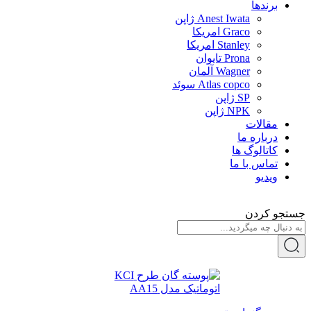
برندها
Anest Iwata ژاپن
Graco امریکا
Stanley امریکا
Prona تایوان
Wagner آلمان
Atlas copco سوئد
SP ژاپن
NPK ژاپن
مقالات
درباره ما
کاتالوگ ها
تماس با ما
ویدیو
جستجو کردن