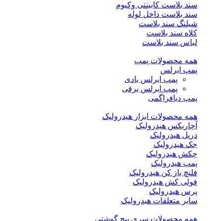
سند بلاست کابینتی وکیوم
سند بلاست داخل لوله
شیلنگ سند بلاست
کلاه سند بلاست
لباس سند بلاست
همه محصولات پمپ
پمپ ایرلس
پمپ ایرلس بادی
پمپ ایرلس برقی
پمپ دیافراگمی
همه محصولات ابزار هیدرولیک
آچاربکس هیدرولیک
دریل هیدرولیک
جک هیدرولیک
چکش هیدرولیک
پمپ هیدرولیک
فلنچ باز کن هیدرولیک
فولی کش هیدرولیک
پرس هیدرولیک
سایر متعلقات هیدرولیک
همه محصولات سری پیچ گوشتی