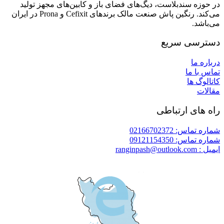
در حوزه سندبلاست، دیگ‌های فضای باز و کابین‌های مجهز تولید
می‌کند. رنگین پاش صنعت مالک برندهای Cefixit و Prona در ایران
می‌باشد.
دسترسی سریع
درباره ما
تماس با ما
کاتالوگ ها
مقالات
راه های ارتباطی
شماره تماس: 02166702372
شماره تماس: 09121154350
ایمیل : ranginpash@outlook.com