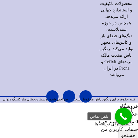
محصولات باکیفیت
و استاندارد جهانی
ارائه می‌دهد.
همچنین در حوزه
سندبلاست،
دیگ‌های فضای باز
و کابین‌های مجهز
تولید می‌کند. رنگین
پاش صنعت مالک
برندهای Cefixit و
Prona در ایران
می‌باشد.
کلیه حقوق برای رنگین پاش محفوظ است
طراحی شده توسط دیجیتال مارکتینگ
دلوان
فروشگاه
علاقه مندی
تلفن تماس
0
محصول
سبد خرید
حساب کاربری من
جستجو