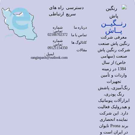
دسترسی
راه های
سریع
ارتباطی
رنــگیــن
درباره ما
شماره
پــاش
تماس:
02166702372
تماس با ما
معرفی شرکت
شماره
کاتالوگ ها
رنگین پاش صنعت
تماس:
09121154350
شرکت رنگین پاش
مقالات
ایمیل :
صنعت (سهامی
ranginpash@outlook.com
خاص) از سال
1384 در زمینه
واردات و تأمین
تجهیزات
رنگ‌آمیزی، پاشش
رنگ پودری،
ابزارآلات پنوماتیک
و هیدرولیک فعالیت
دارد. این شرکت
نماینده انحصاری
برند Prona تایوان
در ایران است و