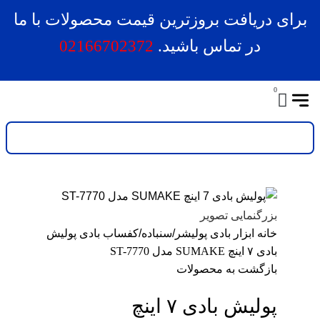
برای دریافت بروزترین قیمت محصولات با ما
در تماس باشید.
02166702372
0
بزرگنمایی تصویر
خانه
ابزار بادی
پولیشر/سنباده/کفساب بادی
پولیش
بادی ۷ اینچ SUMAKE مدل ST-7770
بازگشت به محصولات
پولیش بادی ۷ اینچ