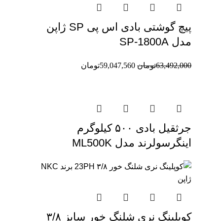
پیچ گوشتی بادی اس پی SP ژاپن
مدل SP-1800A
63,492,000
تومان
59,047,560
تومان
جرثقیل بادی ۵۰۰ کیلوگرم
اینگرسولرند مدل ML500K
کوپلینگ نری شلنگ خور سایز ۳/۸