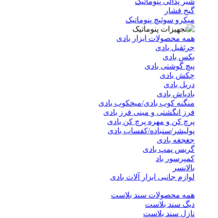
شیر پدالی پنوماتیک
گیج فشار
میکرو سوئیچ پنوماتیک
همه محصولات ابزار بادی
جرثقیل بادی
بکس بادی
پیچ گوشتی بادی
چکش بادی
دریل بادی
بادپاش بادی
منگنه کوب بادی/میخکوب بادی
فرز انگشتی و مینی فرز بادی
پرچ کن و مهره پرچ کن بادی
پولیشر/سنباده/کفساب بادی
جغجغه بادی
گریس پمپ بادی
کمپرسور باد
بالانسر
لوازم جانبی ابزار آلات بادی
همه محصولات سند بلاست
دیگ سند بلاست
نازل سند بلاست