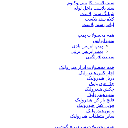
سند بلاست کابینتی وکیوم
سند بلاست داخل لوله
شیلنگ سند بلاست
کلاه سند بلاست
لباس سند بلاست
همه محصولات پمپ
پمپ ایرلس
پمپ ایرلس بادی
پمپ ایرلس برقی
پمپ دیافراگمی
همه محصولات ابزار هیدرولیک
آچاربکس هیدرولیک
دریل هیدرولیک
جک هیدرولیک
چکش هیدرولیک
پمپ هیدرولیک
فلنچ باز کن هیدرولیک
فولی کش هیدرولیک
پرس هیدرولیک
سایر متعلقات هیدرولیک
همه محصولات سری پیچ گوشتی