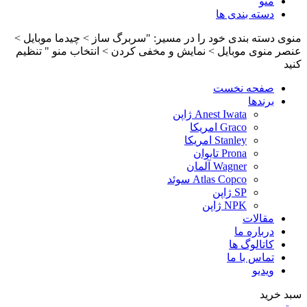
منو
دسته بندی ها
منوی دسته بندی خود را در مسیر: "سربرگ ساز > چیدما موبایل >
عنصر منوی موبایل > نمایش و مخفی کردن > انتخاب منو " تنظیم
کنید
صفحه نخست
برندها
Anest Iwata ژاپن
Graco امریکا
Stanley امریکا
Prona تایوان
Wagner آلمان
Atlas Copco سوئد
SP ژاپن
NPK ژاپن
مقالات
درباره ما
کاتالوگ ها
تماس با ما
ویدیو
سبد خرید