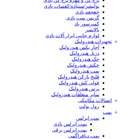
پرچ کن و مهره پرچ کن بادی
پولیشر/سنباده/کفساب بادی
جغجغه بادی
گریس پمپ بادی
کمپرسور باد
بالانسر
لوازم جانبی ابزار آلات بادی
تجهیزات هیدرولیک
آچار بکس هیدرولیک
دریل هیدرولیک
جک هیدرولیک
چکش هیدرولیک
پمپ هیدرولیک
فلنج بازکن هیدرولیک
فولی کش هیدرولیک
پرس هیدرولیک
سایر متعلقات هیدرولیک
اتصالات مکانیکی
رول بولت
پمپ
پمپ ایرلس
پمپ ایرلس بادی
پمپ ایرلس برقی
پمپ دیافراگمی