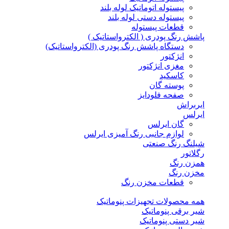
پیستوله اتوماتیک لوله بلند
پیستوله دستی لوله بلند
قطعات پیستوله
پاشش رنگ پودری ( الکترواستاتیک )
دستگاه پاشش رنگ پودری (الکترواستاتیک)
انژکتور
مغزی انژکتور
کاسکید
پوسته گان
صفحه فلودایز
ایربراش
ایرلس
گان ایرلس
لوازم جانبی رنگ آمیزی ایرلس
شیلنگ رنگ صنعتی
رگلاتور
همزن رنگ
مخزن رنگ
قطعات مخزن رنگ
همه محصولات تجهیزات پنوماتیک
شیر برقی پنوماتیک
شیر دستی پنوماتیک