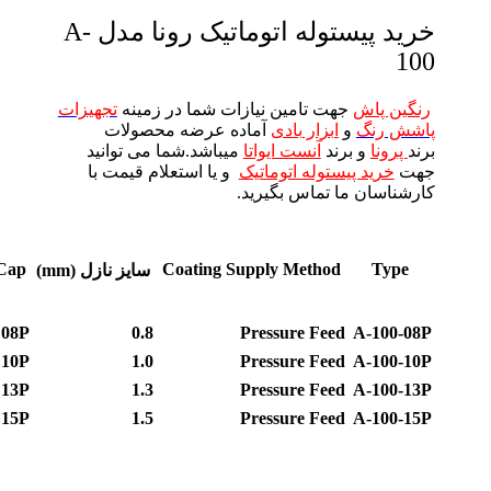
خرید پیستوله اتوماتیک رونا مدل A-
100
رنگین پاش
جهت تامین نیازات شما در زمینه
تجهیزات
پاشش رنگ
و
ابزار بادی
آماده عرضه محصولات
برند
پرونا
و برند
آنست ایواتا
میباشد.شما می توانید
جهت
خرید پیستوله اتوماتیک
و یا استعلام قیمت با
کارشناسان ما تماس بگیرید.
 Cap
Coating Supply Method
Type
سایز نازل (mm)
08P
0.8
Pressure Feed
A-100-08P
10P
1.0
Pressure Feed
A-100-10P
13P
1.3
Pressure Feed
A-100-13P
15P
1.5
Pressure Feed
A-100-15P