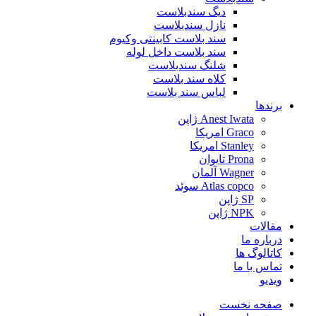
دیگ سندبلاست
نازل سندبلاست
سند بلاست کابینتی وکیوم
سند بلاست داخل لوله
شلنگ سندبلاست
کلاه سند بلاست
لباس سند بلاست
برندها
Anest Iwata ژاپن
Graco امریکا
Stanley امریکا
Prona تایوان
Wagner آلمان
Atlas copco سوئد
SP ژاپن
NPK ژاپن
مقالات
درباره ما
کاتالوگ ها
تماس با ما
ویدیو
صفحه نخست