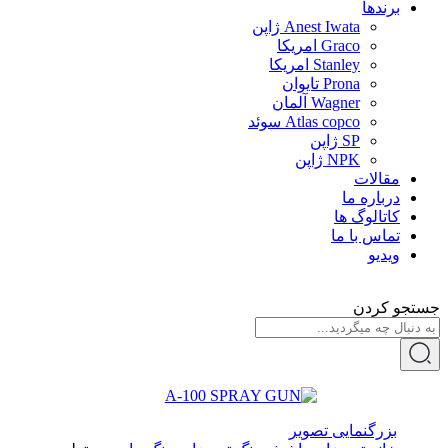
برندها
Anest Iwata ژاپن
Graco امریکا
Stanley امریکا
Prona تایوان
Wagner آلمان
Atlas copco سوئد
SP ژاپن
NPK ژاپن
مقالات
درباره ما
کاتالوگ ها
تماس با ما
ویدیو
جستجو کردن
بزرگنمایی تصویر