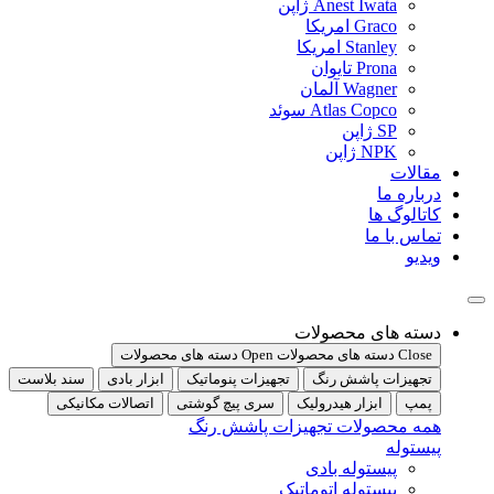
Anest Iwata ژاپن
Graco امریکا
Stanley امریکا
Prona تایوان
Wagner آلمان
Atlas Copco سوئد
SP ژاپن
NPK ژاپن
مقالات
درباره ما
کاتالوگ ها
تماس با ما
ویدیو
دسته های محصولات
Close دسته های محصولات
Open دسته های محصولات
تجهیزات پاشش رنگ
تجهیزات پنوماتیک
ابزار بادی
سند بلاست
پمپ
ابزار هیدرولیک
سری پیچ گوشتی
اتصالات مکانیکی
همه محصولات تجهیزات پاشش رنگ
پیستوله
پیستوله بادی
پیستوله اتوماتیک