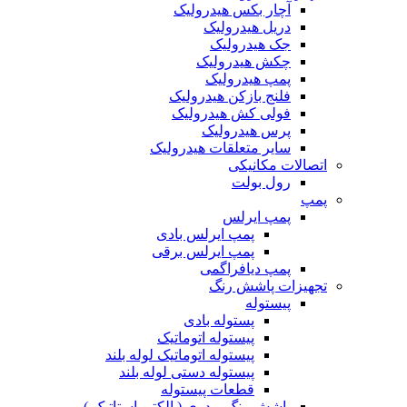
آچار بکس هیدرولیک
دریل هیدرولیک
جک هیدرولیک
چکش هیدرولیک
پمپ هیدرولیک
فلنج بازکن هیدرولیک
فولی کش هیدرولیک
پرس هیدرولیک
سایر متعلقات هیدرولیک
اتصالات مکانیکی
رول بولت
پمپ
پمپ ایرلس
پمپ ایرلس بادی
پمپ ایرلس برقی
پمپ دیافراگمی
تجهیزات پاشش رنگ
پیستوله
پستوله بادی
پیستوله اتوماتیک
پیستوله اتوماتیک لوله بلند
پیستوله دستی لوله بلند
قطعات پیستوله
پاشش رنگ پودری ( الکترواستاتیک )