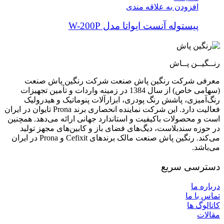
افزودن به علاقه مندی
پیستوله آنست ایواتا مدل W-200P
رنــگیــن پــاش
معرفی شرکت رنگین پاش صنعت شرکت رنگین پاش صنعت
(سهامی خاص) از سال 1384 در زمینه واردات و تأمین تجهیزات
رنگ‌آمیزی، پاشش رنگ پودری، ابزارآلات پنوماتیک و هیدرولیک
فعالیت دارد. این شرکت نماینده انحصاری برند Prona تایوان در ایران
است و محصولات باکیفیت و استاندارد جهانی ارائه می‌دهد. همچنین
در حوزه سندبلاست، دیگ‌های فضای باز و کابین‌های مجهز تولید
می‌کند. رنگین پاش صنعت مالک برندهای Cefixit و Prona در ایران
می‌باشد.
دسترسی سریع
درباره ما
تماس با ما
کاتالوگ ها
مقالات