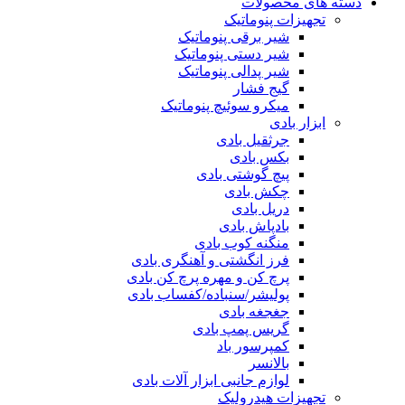
دسته های محصولات
تجهیزات پنوماتیک
شیر برقی پنوماتیک
شیر دستی پنوماتیک
شیر پدالی پنوماتیک
گیج فشار
میکرو سوئیچ پنوماتیک
ابزار بادی
جرثقیل بادی
بکس بادی
پیچ گوشتی بادی
چکش بادی
دریل بادی
بادپاش بادی
منگنه کوب بادی
فرز انگشتی و آهنگری بادی
پرچ کن و مهره پرچ کن بادی
پولیشر/سنباده/کفساب بادی
جغجغه بادی
گریس پمپ بادی
کمپرسور باد
بالانسر
لوازم جانبی ابزار آلات بادی
تجهیزات هیدرولیک