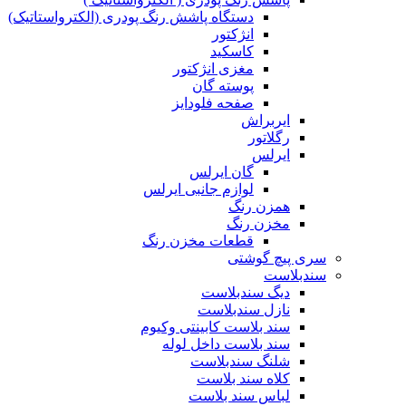
دستگاه پاشش رنگ پودری (الکترواستاتیک)
انژکتور
کاسکید
مغزی انژکتور
پوسته گان
صفحه فلودایز
ایربراش
رگلاتور
ایرلس
گان ایرلس
لوازم جانبی ایرلس
همزن رنگ
مخزن رنگ
قطعات مخزن رنگ
سری پیچ گوشتی
سندبلاست
دیگ سندبلاست
نازل سندبلاست
سند بلاست کابینتی وکیوم
سند بلاست داخل لوله
شلنگ سندبلاست
کلاه سند بلاست
لباس سند بلاست