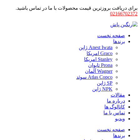
برای دریافت بروزترین قیمت محصولات با ما در تماس باشید.
02166702372
صفحه نخست
برندها
Anest Iwata ژاپن
Graco امریکا
Stanley امریکا
Prona تایوان
Wagner آلمان
Atlas Copco سوئد
SP ژاپن
NPK ژاپن
مقالات
درباره ما
کاتالوگ ها
تماس با ما
ویدیو
صفحه نخست
برندها