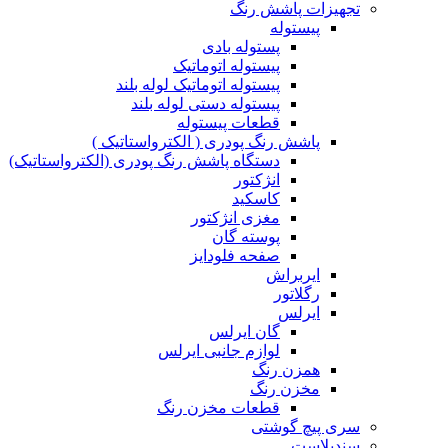
تجهیزات پاشش رنگ
پیستوله
پستوله بادی
پیستوله اتوماتیک
پیستوله اتوماتیک لوله بلند
پیستوله دستی لوله بلند
قطعات پیستوله
پاشش رنگ پودری ( الکترواستاتیک )
دستگاه پاشش رنگ پودری (الکترواستاتیک)
انژکتور
کاسکید
مغزی انژکتور
پوسته گان
صفحه فلودایز
ایربراش
رگلاتور
ایرلس
گان ایرلس
لوازم جانبی ایرلس
همزن رنگ
مخزن رنگ
قطعات مخزن رنگ
سری پیچ گوشتی
سندبلاست