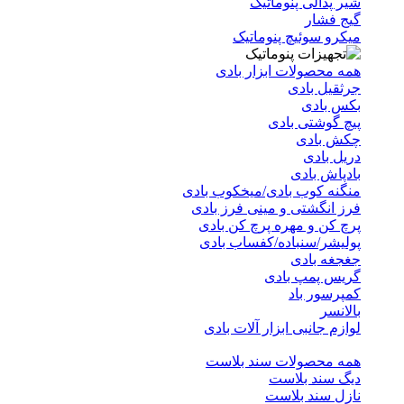
شیر پدالی پنوماتیک
گیج فشار
میکرو سوئیچ پنوماتیک
همه محصولات ابزار بادی
جرثقیل بادی
بکس بادی
پیچ گوشتی بادی
چکش بادی
دریل بادی
بادپاش بادی
منگنه کوب بادی/میخکوب بادی
فرز انگشتی و مینی فرز بادی
پرچ کن و مهره پرچ کن بادی
پولیشر/سنباده/کفساب بادی
جغجغه بادی
گریس پمپ بادی
کمپرسور باد
بالانسر
لوازم جانبی ابزار آلات بادی
همه محصولات سند بلاست
دیگ سند بلاست
نازل سند بلاست