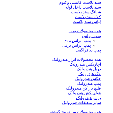
سند بلاست کابینتی وکیوم
سند بلاست داخل لوله
شیلنگ سند بلاست
کلاه سند بلاست
لباس سند بلاست
همه محصولات پمپ
پمپ ایرلس
پمپ ایرلس بادی
پمپ ایرلس برقی
پمپ دیافراگمی
همه محصولات ابزار هیدرولیک
آچاربکس هیدرولیک
دریل هیدرولیک
جک هیدرولیک
چکش هیدرولیک
پمپ هیدرولیک
فلنچ باز کن هیدرولیک
فولی کش هیدرولیک
پرس هیدرولیک
سایر متعلقات هیدرولیک
همه محصولات سری پیچ گوشتی