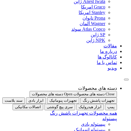
Anest Iwata ژاپن
Graco امریکا
Stanley امریکا
Prona تایوان
Wagner آلمان
Atlas Copco سوئد
SP ژاپن
NPK ژاپن
مقالات
درباره ما
کاتالوگ ها
تماس با ما
ویدیو
دسته های محصولات
Close دسته های محصولات
Open دسته های محصولات
تجهیزات پاشش رنگ
تجهیزات پنوماتیک
ابزار بادی
سند بلاست
پمپ
ابزار هیدرولیک
سری پیچ گوشتی
اتصالات مکانیکی
همه محصولات تجهیزات پاشش رنگ
پیستوله
پیستوله بادی
پیستوله اتوماتیک