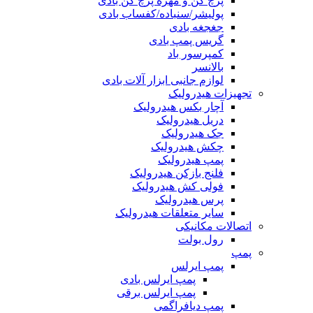
پرچ کن و مهره پرچ کن بادی
پولیشر/سنباده/کفساب بادی
جغجغه بادی
گریس پمپ بادی
کمپرسور باد
بالانسر
لوازم جانبی ابزار آلات بادی
تجهیزات هیدرولیک
آچار بکس هیدرولیک
دریل هیدرولیک
جک هیدرولیک
چکش هیدرولیک
پمپ هیدرولیک
فلنج بازکن هیدرولیک
فولی کش هیدرولیک
پرس هیدرولیک
سایر متعلقات هیدرولیک
اتصالات مکانیکی
رول بولت
پمپ
پمپ ایرلس
پمپ ایرلس بادی
پمپ ایرلس برقی
پمپ دیافراگمی