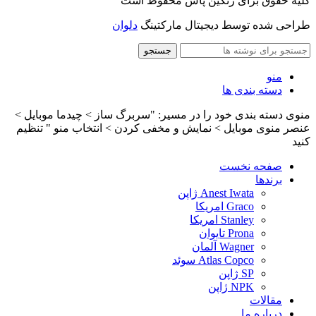
کلیه حقوق برای رنگین پاش محفوظ است
طراحی شده توسط دیجیتال مارکتینگ
دلوان
جستجو
منو
دسته بندی ها
منوی دسته بندی خود را در مسیر: "سربرگ ساز > چیدما موبایل >
عنصر منوی موبایل > نمایش و مخفی کردن > انتخاب منو " تنظیم
کنید
صفحه نخست
برندها
Anest Iwata ژاپن
Graco امریکا
Stanley امریکا
Prona تایوان
Wagner آلمان
Atlas Copco سوئد
SP ژاپن
NPK ژاپن
مقالات
درباره ما