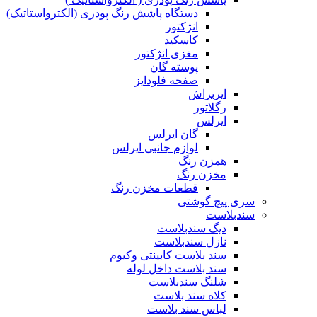
دستگاه پاشش رنگ پودری (الکترواستاتیک)
انژکتور
کاسکید
مغزی انژکتور
پوسته گان
صفحه فلودایز
ایربراش
رگلاتور
ایرلس
گان ایرلس
لوازم جانبی ایرلس
همزن رنگ
مخزن رنگ
قطعات مخزن رنگ
سری پیچ گوشتی
سندبلاست
دیگ سندبلاست
نازل سندبلاست
سند بلاست کابینتی وکیوم
سند بلاست داخل لوله
شلنگ سندبلاست
کلاه سند بلاست
لباس سند بلاست