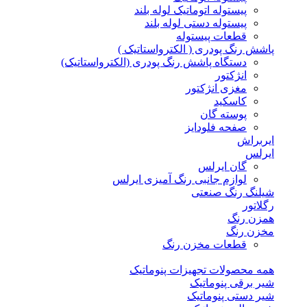
پیستوله اتوماتیک لوله بلند
پیستوله دستی لوله بلند
قطعات پیستوله
پاشش رنگ پودری ( الکترواستاتیک )
دستگاه پاشش رنگ پودری (الکترواستاتیک)
انژکتور
مغزی انژکتور
کاسکید
پوسته گان
صفحه فلودایز
ایربراش
ایرلس
گان ایرلس
لوازم جانبی رنگ آمیزی ایرلس
شیلنگ رنگ صنعتی
رگلاتور
همزن رنگ
مخزن رنگ
قطعات مخزن رنگ
همه محصولات تجهیزات پنوماتیک
شیر برقی پنوماتیک
شیر دستی پنوماتیک