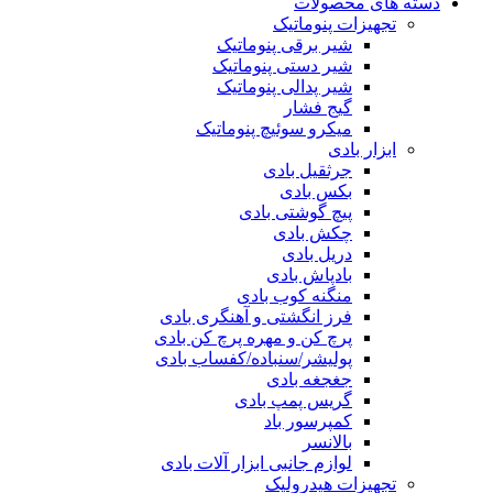
دسته های محصولات
تجهیزات پنوماتیک
شیر برقی پنوماتیک
شیر دستی پنوماتیک
شیر پدالی پنوماتیک
گیج فشار
میکرو سوئیچ پنوماتیک
ابزار بادی
جرثقیل بادی
بکس بادی
پیچ گوشتی بادی
چکش بادی
دریل بادی
بادپاش بادی
منگنه کوب بادی
فرز انگشتی و آهنگری بادی
پرچ کن و مهره پرچ کن بادی
پولیشر/سنباده/کفساب بادی
جغجغه بادی
گریس پمپ بادی
کمپرسور باد
بالانسر
لوازم جانبی ابزار آلات بادی
تجهیزات هیدرولیک