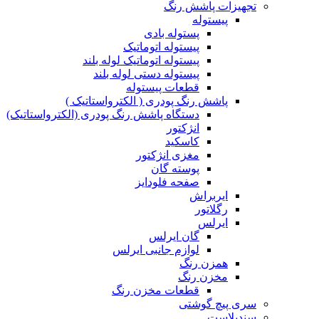
تجهیزات پاشش رنگ
پیستوله
پستوله بادی
پیستوله اتوماتیک
پیستوله اتوماتیک لوله بلند
پیستوله دستی لوله بلند
قطعات پیستوله
پاشش رنگ پودری ( الکترواستاتیک )
دستگاه پاشش رنگ پودری (الکترواستاتیک)
انژکتور
کاسکید
مغزی انژکتور
پوسته گان
صفحه فلودایز
ایربراش
رگلاتور
ایرلس
گان ایرلس
لوازم جانبی ایرلس
همزن رنگ
مخزن رنگ
قطعات مخزن رنگ
سری پیچ گوشتی
سندبلاست