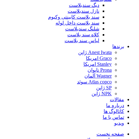
دیگ سندبلاست
نازل سندبلاست
سند بلاست کابینتی وکیوم
سند بلاست داخل لوله
شلنگ سندبلاست
کلاه سند بلاست
لباس سند بلاست
برندها
Anest Iwata ژاپن
Graco امریکا
Stanley امریکا
Prona تایوان
Wagner آلمان
Atlas copco سوئد
SP ژاپن
NPK ژاپن
مقالات
درباره ما
کاتالوگ ها
تماس با ما
ویدیو
صفحه نخست