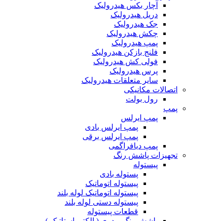
آچار بکس هیدرولیک
دریل هیدرولیک
جک هیدرولیک
چکش هیدرولیک
پمپ هیدرولیک
فلنج بازکن هیدرولیک
فولی کش هیدرولیک
پرس هیدرولیک
سایر متعلقات هیدرولیک
اتصالات مکانیکی
رول بولت
پمپ
پمپ ایرلس
پمپ ایرلس بادی
پمپ ایرلس برقی
پمپ دیافراگمی
تجهیزات پاشش رنگ
پیستوله
پستوله بادی
پیستوله اتوماتیک
پیستوله اتوماتیک لوله بلند
پیستوله دستی لوله بلند
قطعات پیستوله
پاشش رنگ پودری ( الکترواستاتیک )