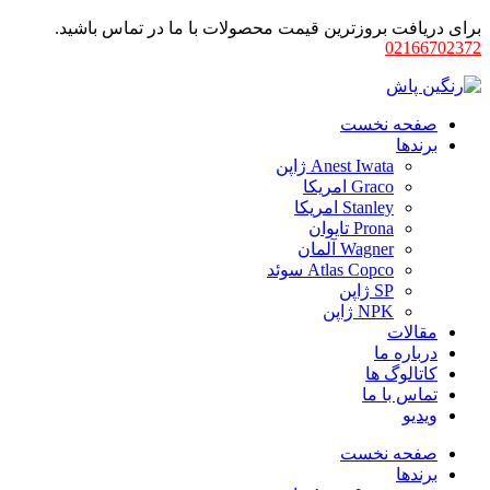
برای دریافت بروزترین قیمت محصولات با ما در تماس باشید.
02166702372
صفحه نخست
برندها
Anest Iwata ژاپن
Graco امریکا
Stanley امریکا
Prona تایوان
Wagner آلمان
Atlas Copco سوئد
SP ژاپن
NPK ژاپن
مقالات
درباره ما
کاتالوگ ها
تماس با ما
ویدیو
صفحه نخست
برندها