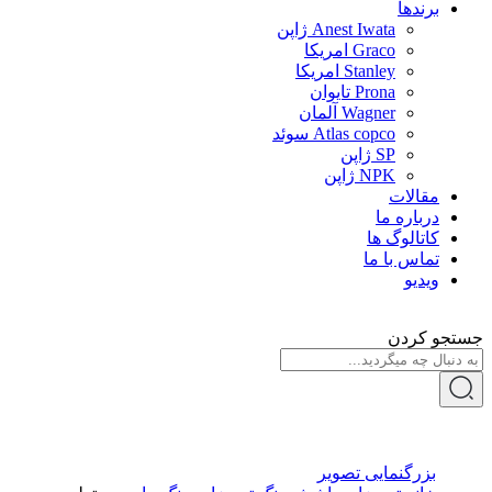
برندها
Anest Iwata ژاپن
Graco امریکا
Stanley امریکا
Prona تایوان
Wagner آلمان
Atlas copco سوئد
SP ژاپن
NPK ژاپن
مقالات
درباره ما
کاتالوگ ها
تماس با ما
ویدیو
جستجو کردن
بزرگنمایی تصویر