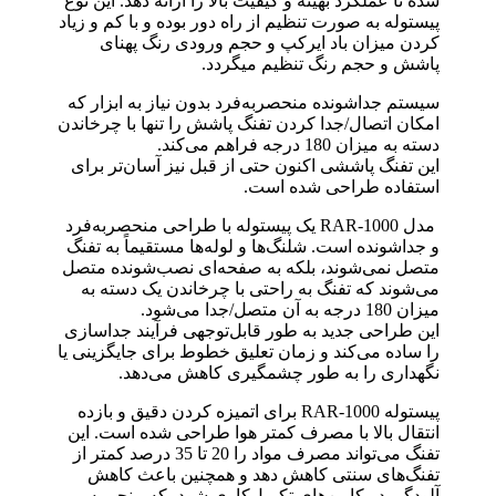
شده تا عملکرد بهینه و کیفیت بالا را ارائه دهد. این نوع
پیستوله به صورت تنظیم از راه دور بوده و با کم و زیاد
کردن میزان باد ایرکپ و حجم ورودی رنگ پهنای
پاشش و حجم رنگ تنظیم میگردد.
سیستم جداشونده منحصر‌به‌فرد بدون نیاز به ابزار که
امکان اتصال/جدا کردن تفنگ پاشش را تنها با چرخاندن
دسته به میزان 180 درجه فراهم می‌کند.
این تفنگ پاششی اکنون حتی از قبل نیز آسان‌تر برای
استفاده طراحی شده است.
مدل RAR-1000 یک پیستوله با طراحی منحصربه‌فرد
و جداشونده است. شلنگ‌ها و لوله‌ها مستقیماً به تفنگ
متصل نمی‌شوند، بلکه به صفحه‌ای نصب‌شونده متصل
می‌شوند که تفنگ به راحتی با چرخاندن یک دسته به
میزان 180 درجه به آن متصل/جدا می‌شود.
این طراحی جدید به طور قابل‌توجهی فرآیند جداسازی
را ساده می‌کند و زمان تعلیق خطوط برای جایگزینی یا
نگهداری را به طور چشمگیری کاهش می‌دهد.
پیستوله RAR-1000 برای اتمیزه کردن دقیق و بازده
انتقال بالا با مصرف کمتر هوا طراحی شده است. این
تفنگ می‌تواند مصرف مواد را 20 تا 35 درصد کمتر از
تفنگ‌های سنتی کاهش دهد و همچنین باعث کاهش
آلودگی در کابین‌های تکمیل‌کاری شود، که منجر به