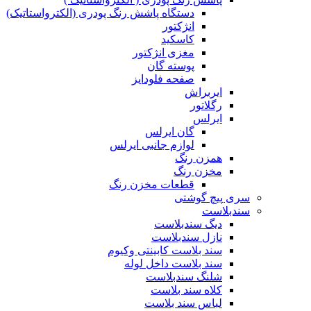
دستگاه پاشش رنگ پودری (الکترواستاتیک)
انژکتور
کاسکید
مغزی انژکتور
پوسته گان
صفحه فلودایز
ایربراش
رگلاتور
ایرلس
گان ایرلس
لوازم جانبی ایرلس
همزن رنگ
مخزن رنگ
قطعات مخزن رنگ
سری پیچ گوشتی
سندبلاست
دیگ سندبلاست
نازل سندبلاست
سند بلاست کابینتی وکیوم
سند بلاست داخل لوله
شلنگ سندبلاست
کلاه سند بلاست
لباس سند بلاست