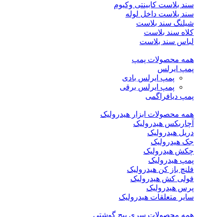
سند بلاست کابینتی وکیوم
سند بلاست داخل لوله
شیلنگ سند بلاست
کلاه سند بلاست
لباس سند بلاست
همه محصولات پمپ
پمپ ایرلس
پمپ ایرلس بادی
پمپ ایرلس برقی
پمپ دیافراگمی
همه محصولات ابزار هیدرولیک
آچاربکس هیدرولیک
دریل هیدرولیک
جک هیدرولیک
چکش هیدرولیک
پمپ هیدرولیک
فلنچ باز کن هیدرولیک
فولی کش هیدرولیک
پرس هیدرولیک
سایر متعلقات هیدرولیک
همه محصولات سری پیچ گوشتی