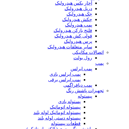
آچار بکس هیدرولیک
دریل هیدرولیک
جک هیدرولیک
چکش هیدرولیک
پمپ هیدرولیک
فلنج بازکن هیدرولیک
فولی کش هیدرولیک
پرس هیدرولیک
سایر متعلقات هیدرولیک
اتصالات مکانیکی
رول بولت
پمپ
پمپ ایرلس
پمپ ایرلس بادی
پمپ ایرلس برقی
پمپ دیافراگمی
تجهیزات پاشش رنگ
پیستوله
پستوله بادی
پیستوله اتوماتیک
پیستوله اتوماتیک لوله بلند
پیستوله دستی لوله بلند
قطعات پیستوله
پاشش رنگ پودری ( الکترواستاتیک )