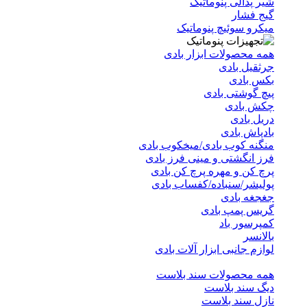
شیر پدالی پنوماتیک
گیج فشار
میکرو سوئیچ پنوماتیک
همه محصولات ابزار بادی
جرثقیل بادی
بکس بادی
پیچ گوشتی بادی
چکش بادی
دریل بادی
بادپاش بادی
منگنه کوب بادی/میخکوب بادی
فرز انگشتی و مینی فرز بادی
پرچ کن و مهره پرچ کن بادی
پولیشر/سنباده/کفساب بادی
جغجغه بادی
گریس پمپ بادی
کمپرسور باد
بالانسر
لوازم جانبی ابزار آلات بادی
همه محصولات سند بلاست
دیگ سند بلاست
نازل سند بلاست