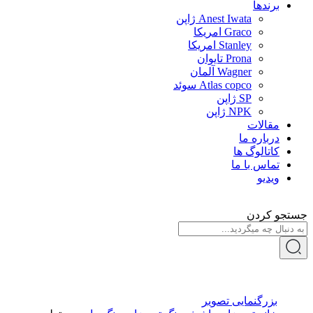
برندها
Anest Iwata ژاپن
Graco امریکا
Stanley امریکا
Prona تایوان
Wagner آلمان
Atlas copco سوئد
SP ژاپن
NPK ژاپن
مقالات
درباره ما
کاتالوگ ها
تماس با ما
ویدیو
جستجو کردن
بزرگنمایی تصویر