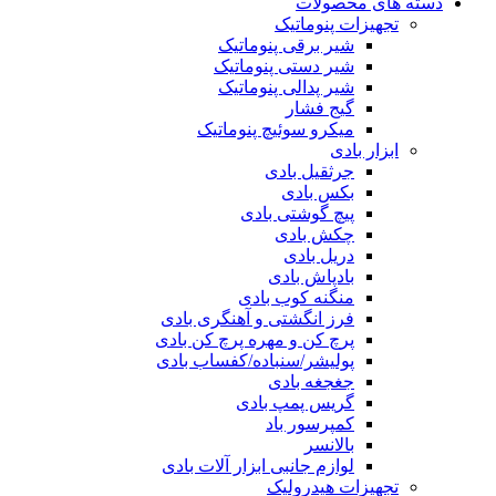
دسته های محصولات
تجهیزات پنوماتیک
شیر برقی پنوماتیک
شیر دستی پنوماتیک
شیر پدالی پنوماتیک
گیج فشار
میکرو سوئیچ پنوماتیک
ابزار بادی
جرثقیل بادی
بکس بادی
پیچ گوشتی بادی
چکش بادی
دریل بادی
بادپاش بادی
منگنه کوب بادی
فرز انگشتی و آهنگری بادی
پرچ کن و مهره پرچ کن بادی
پولیشر/سنباده/کفساب بادی
جغجغه بادی
گریس پمپ بادی
کمپرسور باد
بالانسر
لوازم جانبی ابزار آلات بادی
تجهیزات هیدرولیک