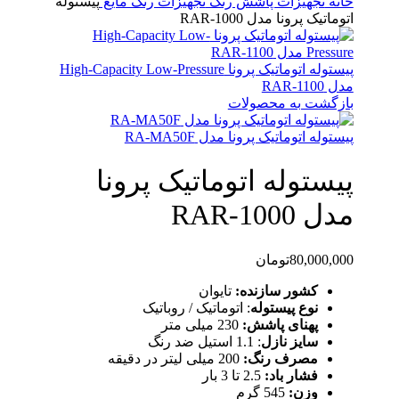
خانه
تجهیزات پاشش رنگ
تجهیزات رنگ مایع
پیستوله
اتوماتیک پرونا مدل RAR-1000
پیستوله اتوماتیک پرونا High-Capacity Low-Pressure
مدل RAR-1100
بازگشت به محصولات
پیستوله اتوماتیک پرونا مدل RA-MA50F
پیستوله اتوماتیک پرونا
مدل RAR-1000
80,000,000
تومان
کشور سازنده:
تایوان
نوع پیستوله
: اتوماتیک / روباتیک
پهنای پاشش:
230 میلی متر
سایز نازل
: 1.1 استیل ضد رنگ
مصرف رنگ:
200 میلی لیتر در دقیقه
فشار باد:
2.5 تا 3 بار
وزن:
545 گرم