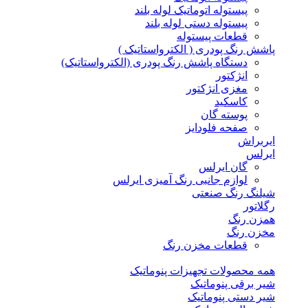
پیستوله اتوماتیک لوله بلند
پیستوله دستی لوله بلند
قطعات پیستوله
پاشش رنگ پودری ( الکترواستاتیک )
دستگاه پاشش رنگ پودری (الکترواستاتیک)
انژکتور
مغزی انژکتور
کاسکید
پوسته گان
صفحه فلودایز
ایربراش
ایرلس
گان ایرلس
لوازم جانبی رنگ آمیزی ایرلس
شیلنگ رنگ صنعتی
رگلاتور
همزن رنگ
مخزن رنگ
قطعات مخزن رنگ
همه محصولات تجهیزات پنوماتیک
شیر برقی پنوماتیک
شیر دستی پنوماتیک