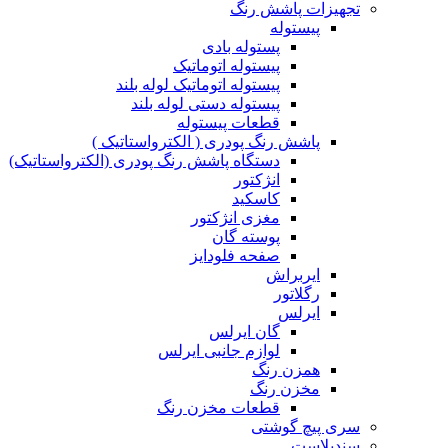
تجهیزات پاشش رنگ
پیستوله
پستوله بادی
پیستوله اتوماتیک
پیستوله اتوماتیک لوله بلند
پیستوله دستی لوله بلند
قطعات پیستوله
پاشش رنگ پودری ( الکترواستاتیک )
دستگاه پاشش رنگ پودری (الکترواستاتیک)
انژکتور
کاسکید
مغزی انژکتور
پوسته گان
صفحه فلودایز
ایربراش
رگلاتور
ایرلس
گان ایرلس
لوازم جانبی ایرلس
همزن رنگ
مخزن رنگ
قطعات مخزن رنگ
سری پیچ گوشتی
سندبلاست