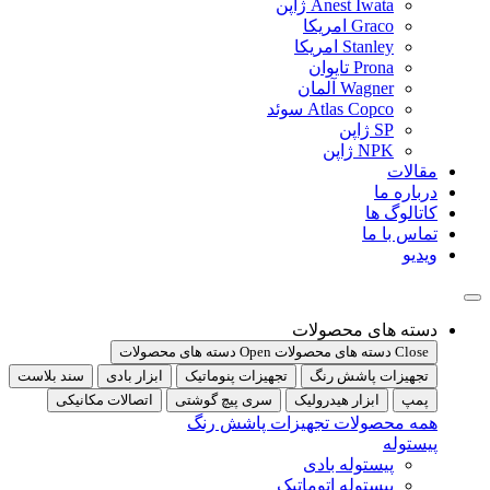
Anest Iwata ژاپن
Graco امریکا
Stanley امریکا
Prona تایوان
Wagner آلمان
Atlas Copco سوئد
SP ژاپن
NPK ژاپن
مقالات
درباره ما
کاتالوگ ها
تماس با ما
ویدیو
دسته های محصولات
Close دسته های محصولات
Open دسته های محصولات
تجهیزات پاشش رنگ
تجهیزات پنوماتیک
ابزار بادی
سند بلاست
پمپ
ابزار هیدرولیک
سری پیچ گوشتی
اتصالات مکانیکی
همه محصولات تجهیزات پاشش رنگ
پیستوله
پیستوله بادی
پیستوله اتوماتیک