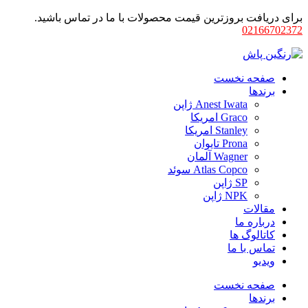
برای دریافت بروزترین قیمت محصولات با ما در تماس باشید.
02166702372
صفحه نخست
برندها
Anest Iwata ژاپن
Graco امریکا
Stanley امریکا
Prona تایوان
Wagner آلمان
Atlas Copco سوئد
SP ژاپن
NPK ژاپن
مقالات
درباره ما
کاتالوگ ها
تماس با ما
ویدیو
صفحه نخست
برندها