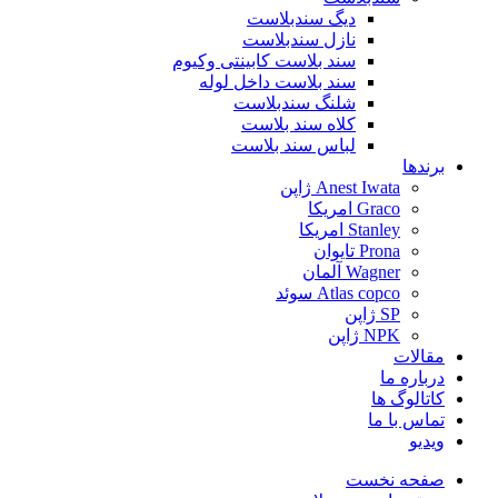
دیگ سندبلاست
نازل سندبلاست
سند بلاست کابینتی وکیوم
سند بلاست داخل لوله
شلنگ سندبلاست
کلاه سند بلاست
لباس سند بلاست
برندها
Anest Iwata ژاپن
Graco امریکا
Stanley امریکا
Prona تایوان
Wagner آلمان
Atlas copco سوئد
SP ژاپن
NPK ژاپن
مقالات
درباره ما
کاتالوگ ها
تماس با ما
ویدیو
صفحه نخست