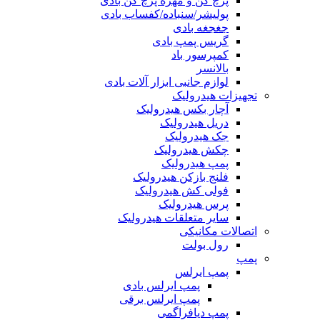
پرچ کن و مهره پرچ کن بادی
پولیشر/سنباده/کفساب بادی
جغجغه بادی
گریس پمپ بادی
کمپرسور باد
بالانسر
لوازم جانبی ابزار آلات بادی
تجهیزات هیدرولیک
آچار بکس هیدرولیک
دریل هیدرولیک
جک هیدرولیک
چکش هیدرولیک
پمپ هیدرولیک
فلنج بازکن هیدرولیک
فولی کش هیدرولیک
پرس هیدرولیک
سایر متعلقات هیدرولیک
اتصالات مکانیکی
رول بولت
پمپ
پمپ ایرلس
پمپ ایرلس بادی
پمپ ایرلس برقی
پمپ دیافراگمی