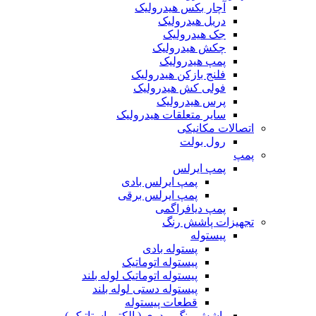
آچار بکس هیدرولیک
دریل هیدرولیک
جک هیدرولیک
چکش هیدرولیک
پمپ هیدرولیک
فلنج بازکن هیدرولیک
فولی کش هیدرولیک
پرس هیدرولیک
سایر متعلقات هیدرولیک
اتصالات مکانیکی
رول بولت
پمپ
پمپ ایرلس
پمپ ایرلس بادی
پمپ ایرلس برقی
پمپ دیافراگمی
تجهیزات پاشش رنگ
پیستوله
پستوله بادی
پیستوله اتوماتیک
پیستوله اتوماتیک لوله بلند
پیستوله دستی لوله بلند
قطعات پیستوله
پاشش رنگ پودری ( الکترواستاتیک )