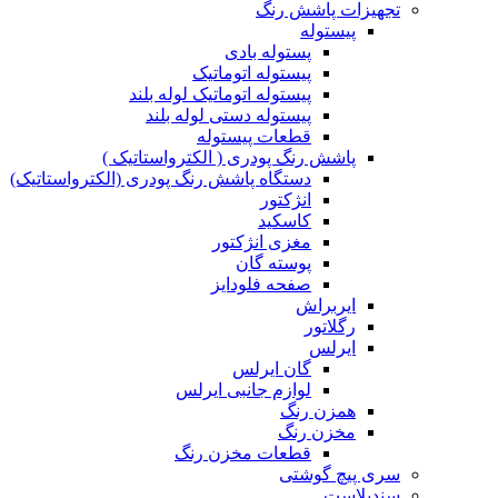
تجهیزات پاشش رنگ
پیستوله
پستوله بادی
پیستوله اتوماتیک
پیستوله اتوماتیک لوله بلند
پیستوله دستی لوله بلند
قطعات پیستوله
پاشش رنگ پودری ( الکترواستاتیک )
دستگاه پاشش رنگ پودری (الکترواستاتیک)
انژکتور
کاسکید
مغزی انژکتور
پوسته گان
صفحه فلودایز
ایربراش
رگلاتور
ایرلس
گان ایرلس
لوازم جانبی ایرلس
همزن رنگ
مخزن رنگ
قطعات مخزن رنگ
سری پیچ گوشتی
سندبلاست