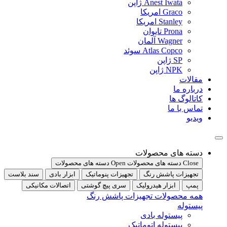
Anest Iwata ژاپن
Graco امریکا
Stanley امریکا
Prona تایوان
Wagner آلمان
Atlas Copco سوئد
SP ژاپن
NPK ژاپن
مقالات
درباره ما
کاتالوگ ها
تماس با ما
ویدیو
دسته های محصولات
Close دسته های محصولات
Open دسته های محصولات
تجهیزات پاشش رنگ
تجهیزات پنوماتیک
ابزار بادی
سند بلاست
پمپ
ابزار هیدرولیک
سری پیچ گوشتی
اتصالات مکانیکی
همه محصولات تجهیزات پاشش رنگ
پیستوله
پیستوله بادی
پیستوله اتوماتیک