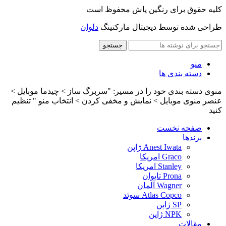
کلیه حقوق برای رنگین پاش محفوظ است
طراحی شده توسط دیجیتال مارکتینگ
دلوان
جستجو
منو
دسته بندی ها
منوی دسته بندی خود را در مسیر: "سربرگ ساز > چیدما موبایل >
عنصر منوی موبایل > نمایش و مخفی کردن > انتخاب منو " تنظیم
کنید
صفحه نخست
برندها
Anest Iwata ژاپن
Graco امریکا
Stanley امریکا
Prona تایوان
Wagner آلمان
Atlas Copco سوئد
SP ژاپن
NPK ژاپن
مقالات