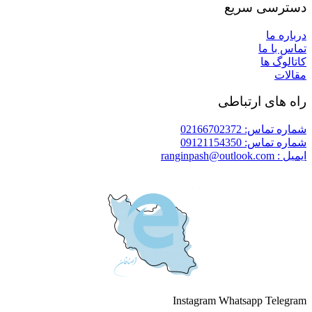
دسترسی سریع
درباره ما
تماس با ما
کاتالوگ ها
مقالات
راه های ارتباطی
شماره تماس: 02166702372
شماره تماس: 09121154350
ایمیل : ranginpash@outlook.com
Instagram
Whatsapp
Telegram