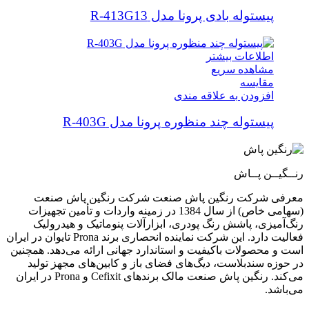
پیستوله بادی پرونا مدل R-413G13
اطلاعات بیشتر
مشاهده سریع
مقایسه
افزودن به علاقه مندی
پیستوله چند منظوره پرونا مدل R-403G
رنــگیــن پــاش
معرفی شرکت رنگین پاش صنعت شرکت رنگین پاش صنعت
(سهامی خاص) از سال 1384 در زمینه واردات و تأمین تجهیزات
رنگ‌آمیزی، پاشش رنگ پودری، ابزارآلات پنوماتیک و هیدرولیک
فعالیت دارد. این شرکت نماینده انحصاری برند Prona تایوان در ایران
است و محصولات باکیفیت و استاندارد جهانی ارائه می‌دهد. همچنین
در حوزه سندبلاست، دیگ‌های فضای باز و کابین‌های مجهز تولید
می‌کند. رنگین پاش صنعت مالک برندهای Cefixit و Prona در ایران
می‌باشد.