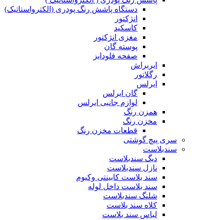
دستگاه پاشش رنگ پودری (الکترواستاتیک)
انژکتور
کاسکید
مغزی انژکتور
پوسته گان
صفحه فلودایز
ایربراش
رگلاتور
ایرلس
گان ایرلس
لوازم جانبی ایرلس
همزن رنگ
مخزن رنگ
قطعات مخزن رنگ
سری پیچ گوشتی
سندبلاست
دیگ سندبلاست
نازل سندبلاست
سند بلاست کابینتی وکیوم
سند بلاست داخل لوله
شلنگ سندبلاست
کلاه سند بلاست
لباس سند بلاست