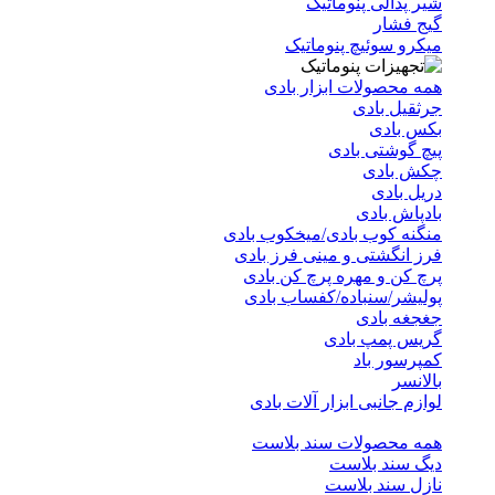
شیر پدالی پنوماتیک
گیج فشار
میکرو سوئیچ پنوماتیک
همه محصولات ابزار بادی
جرثقیل بادی
بکس بادی
پیچ گوشتی بادی
چکش بادی
دریل بادی
بادپاش بادی
منگنه کوب بادی/میخکوب بادی
فرز انگشتی و مینی فرز بادی
پرچ کن و مهره پرچ کن بادی
پولیشر/سنباده/کفساب بادی
جغجغه بادی
گریس پمپ بادی
کمپرسور باد
بالانسر
لوازم جانبی ابزار آلات بادی
همه محصولات سند بلاست
دیگ سند بلاست
نازل سند بلاست