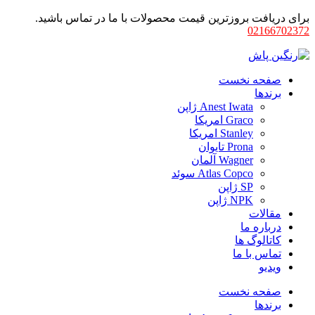
برای دریافت بروزترین قیمت محصولات با ما در تماس باشید.
02166702372
صفحه نخست
برندها
Anest Iwata ژاپن
Graco امریکا
Stanley امریکا
Prona تایوان
Wagner آلمان
Atlas Copco سوئد
SP ژاپن
NPK ژاپن
مقالات
درباره ما
کاتالوگ ها
تماس با ما
ویدیو
صفحه نخست
برندها