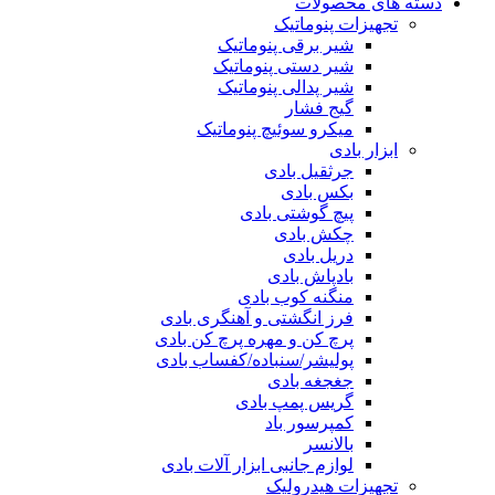
دسته های محصولات
تجهیزات پنوماتیک
شیر برقی پنوماتیک
شیر دستی پنوماتیک
شیر پدالی پنوماتیک
گیج فشار
میکرو سوئیچ پنوماتیک
ابزار بادی
جرثقیل بادی
بکس بادی
پیچ گوشتی بادی
چکش بادی
دریل بادی
بادپاش بادی
منگنه کوب بادی
فرز انگشتی و آهنگری بادی
پرچ کن و مهره پرچ کن بادی
پولیشر/سنباده/کفساب بادی
جغجغه بادی
گریس پمپ بادی
کمپرسور باد
بالانسر
لوازم جانبی ابزار آلات بادی
تجهیزات هیدرولیک