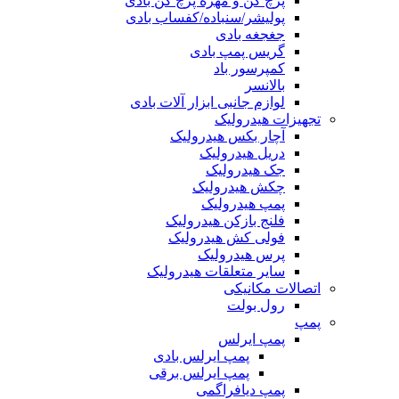
پرچ کن و مهره پرچ کن بادی
پولیشر/سنباده/کفساب بادی
جغجغه بادی
گریس پمپ بادی
کمپرسور باد
بالانسر
لوازم جانبی ابزار آلات بادی
تجهیزات هیدرولیک
آچار بکس هیدرولیک
دریل هیدرولیک
جک هیدرولیک
چکش هیدرولیک
پمپ هیدرولیک
فلنج بازکن هیدرولیک
فولی کش هیدرولیک
پرس هیدرولیک
سایر متعلقات هیدرولیک
اتصالات مکانیکی
رول بولت
پمپ
پمپ ایرلس
پمپ ایرلس بادی
پمپ ایرلس برقی
پمپ دیافراگمی