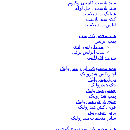
سند بلاست کابینتی وکیوم
سند بلاست داخل لوله
شیلنگ سند بلاست
کلاه سند بلاست
لباس سند بلاست
همه محصولات پمپ
پمپ ایرلس
پمپ ایرلس بادی
پمپ ایرلس برقی
پمپ دیافراگمی
همه محصولات ابزار هیدرولیک
آچاربکس هیدرولیک
دریل هیدرولیک
جک هیدرولیک
چکش هیدرولیک
پمپ هیدرولیک
فلنچ باز کن هیدرولیک
فولی کش هیدرولیک
پرس هیدرولیک
سایر متعلقات هیدرولیک
همه محصولات سری پیچ گوشتی