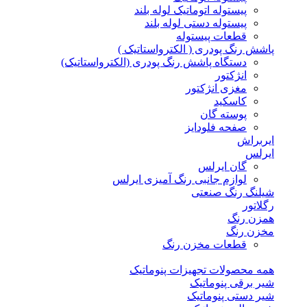
پیستوله اتوماتیک لوله بلند
پیستوله دستی لوله بلند
قطعات پیستوله
پاشش رنگ پودری ( الکترواستاتیک )
دستگاه پاشش رنگ پودری (الکترواستاتیک)
انژکتور
مغزی انژکتور
کاسکید
پوسته گان
صفحه فلودایز
ایربراش
ایرلس
گان ایرلس
لوازم جانبی رنگ آمیزی ایرلس
شیلنگ رنگ صنعتی
رگلاتور
همزن رنگ
مخزن رنگ
قطعات مخزن رنگ
همه محصولات تجهیزات پنوماتیک
شیر برقی پنوماتیک
شیر دستی پنوماتیک