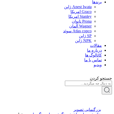
برندها
Anest Iwata ژاپن
Graco امریکا
Stanley امریکا
Prona تایوان
Wagner آلمان
Atlas copco سوئد
SP ژاپن
NPK ژاپن
مقالات
درباره ما
کاتالوگ ها
تماس با ما
ویدیو
جستجو کردن
بزرگنمایی تصویر