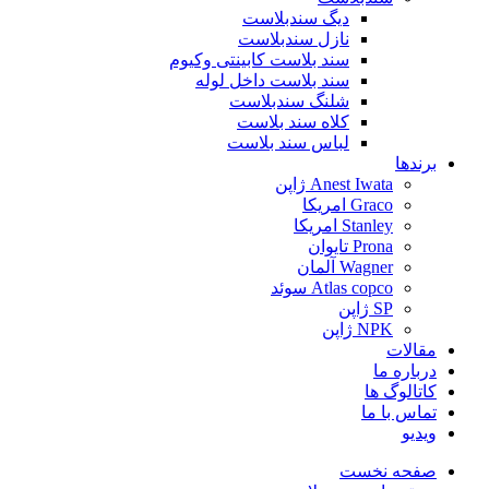
دیگ سندبلاست
نازل سندبلاست
سند بلاست کابینتی وکیوم
سند بلاست داخل لوله
شلنگ سندبلاست
کلاه سند بلاست
لباس سند بلاست
برندها
Anest Iwata ژاپن
Graco امریکا
Stanley امریکا
Prona تایوان
Wagner آلمان
Atlas copco سوئد
SP ژاپن
NPK ژاپن
مقالات
درباره ما
کاتالوگ ها
تماس با ما
ویدیو
صفحه نخست