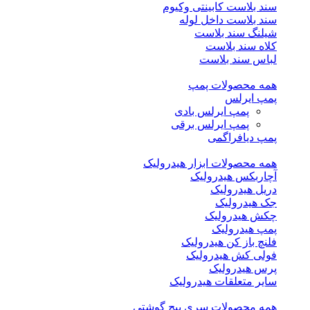
سند بلاست کابینتی وکیوم
سند بلاست داخل لوله
شیلنگ سند بلاست
کلاه سند بلاست
لباس سند بلاست
همه محصولات پمپ
پمپ ایرلس
پمپ ایرلس بادی
پمپ ایرلس برقی
پمپ دیافراگمی
همه محصولات ابزار هیدرولیک
آچاربکس هیدرولیک
دریل هیدرولیک
جک هیدرولیک
چکش هیدرولیک
پمپ هیدرولیک
فلنچ باز کن هیدرولیک
فولی کش هیدرولیک
پرس هیدرولیک
سایر متعلقات هیدرولیک
همه محصولات سری پیچ گوشتی