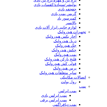
پرچ کن و مهره پرچ کن بادی
پولیشر/سنباده/کفساب بادی
جغجغه بادی
گریس پمپ بادی
کمپرسور باد
بالانسر
لوازم جانبی ابزار آلات بادی
تجهیزات هیدرولیک
آچار بکس هیدرولیک
دریل هیدرولیک
جک هیدرولیک
چکش هیدرولیک
پمپ هیدرولیک
فلنج بازکن هیدرولیک
فولی کش هیدرولیک
پرس هیدرولیک
سایر متعلقات هیدرولیک
اتصالات مکانیکی
رول بولت
پمپ
پمپ ایرلس
پمپ ایرلس بادی
پمپ ایرلس برقی
پمپ دیافراگمی