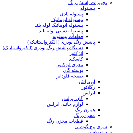
تجهیزات پاشش رنگ
پیستوله
پستوله بادی
پیستوله اتوماتیک
پیستوله اتوماتیک لوله بلند
پیستوله دستی لوله بلند
قطعات پیستوله
پاشش رنگ پودری ( الکترواستاتیک )
دستگاه پاشش رنگ پودری (الکترواستاتیک)
انژکتور
کاسکید
مغزی انژکتور
پوسته گان
صفحه فلودایز
ایربراش
رگلاتور
ایرلس
گان ایرلس
لوازم جانبی ایرلس
همزن رنگ
مخزن رنگ
قطعات مخزن رنگ
سری پیچ گوشتی
سندبلاست