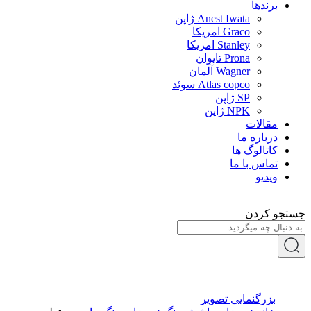
برندها
Anest Iwata ژاپن
Graco امریکا
Stanley امریکا
Prona تایوان
Wagner آلمان
Atlas copco سوئد
SP ژاپن
NPK ژاپن
مقالات
درباره ما
کاتالوگ ها
تماس با ما
ویدیو
جستجو کردن
بزرگنمایی تصویر