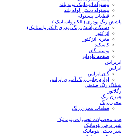
پیستوله اتوماتیک لوله بلند
پیستوله دستی لوله بلند
قطعات پیستوله
پاشش رنگ پودری ( الکترواستاتیک )
دستگاه پاشش رنگ پودری (الکترواستاتیک)
انژکتور
مغزی انژکتور
کاسکید
پوسته گان
صفحه فلودایز
ایربراش
ایرلس
گان ایرلس
لوازم جانبی رنگ آمیزی ایرلس
شیلنگ رنگ صنعتی
رگلاتور
همزن رنگ
مخزن رنگ
قطعات مخزن رنگ
همه محصولات تجهیزات پنوماتیک
شیر برقی پنوماتیک
شیر دستی پنوماتیک