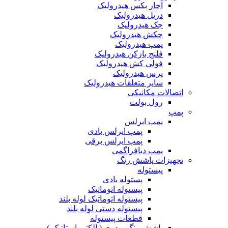
آچار بکس هیدرولیک
دریل هیدرولیک
جک هیدرولیک
چکش هیدرولیک
پمپ هیدرولیک
فلنج بازکن هیدرولیک
فولی کش هیدرولیک
پرس هیدرولیک
سایر متعلقات هیدرولیک
اتصالات مکانیکی
رول بولت
پمپ
پمپ ایرلس
پمپ ایرلس بادی
پمپ ایرلس برقی
پمپ دیافراگمی
تجهیزات پاشش رنگ
پیستوله
پستوله بادی
پیستوله اتوماتیک
پیستوله اتوماتیک لوله بلند
پیستوله دستی لوله بلند
قطعات پیستوله
پاشش رنگ پودری ( الکترواستاتیک )