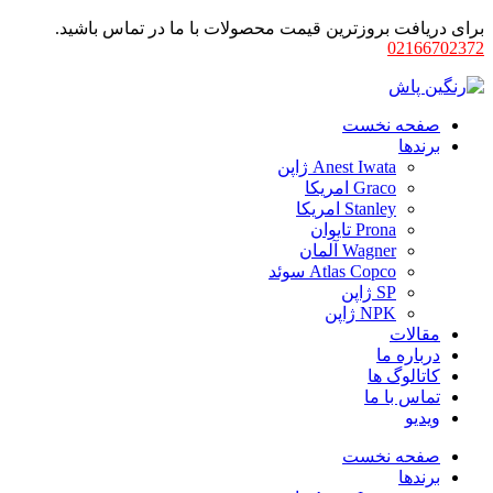
برای دریافت بروزترین قیمت محصولات با ما در تماس باشید.
02166702372
صفحه نخست
برندها
Anest Iwata ژاپن
Graco امریکا
Stanley امریکا
Prona تایوان
Wagner آلمان
Atlas Copco سوئد
SP ژاپن
NPK ژاپن
مقالات
درباره ما
کاتالوگ ها
تماس با ما
ویدیو
صفحه نخست
برندها