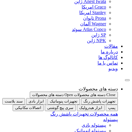
Anest Iwata ژاپن
Graco امریکا
Stanley امریکا
Prona تایوان
Wagner آلمان
Atlas Copco سوئد
SP ژاپن
NPK ژاپن
مقالات
درباره ما
کاتالوگ ها
تماس با ما
ویدیو
دسته های محصولات
Close دسته های محصولات
Open دسته های محصولات
تجهیزات پاشش رنگ
تجهیزات پنوماتیک
ابزار بادی
سند بلاست
پمپ
ابزار هیدرولیک
سری پیچ گوشتی
اتصالات مکانیکی
همه محصولات تجهیزات پاشش رنگ
پیستوله
پیستوله بادی
پیستوله اتوماتیک