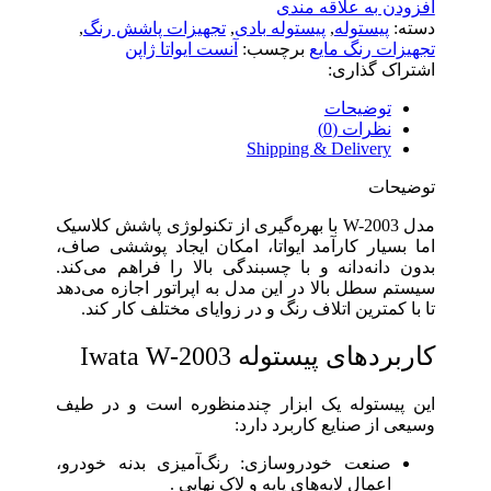
افزودن به علاقه مندی
دسته:
پیستوله
,
پیستوله بادی
,
تجهیزات پاشش رنگ
,
تجهیزات رنگ مایع
برچسب:
آنست ایواتا ژاپن
اشتراک گذاری:
توضیحات
نظرات (0)
Shipping & Delivery
توضیحات
مدل W-2003 با بهره‌گیری از تکنولوژی پاشش کلاسیک
اما بسیار کارآمد ایواتا، امکان ایجاد پوششی صاف،
بدون دانه‌دانه و با چسبندگی بالا را فراهم می‌کند.
سیستم سطل بالا در این مدل به اپراتور اجازه می‌دهد
تا با کمترین اتلاف رنگ و در زوایای مختلف کار کند.
کاربردهای پیستوله Iwata W-2003
این پیستوله یک ابزار چندمنظوره است و در طیف
وسیعی از صنایع کاربرد دارد:
صنعت خودروسازی: رنگ‌آمیزی بدنه خودرو،
اعمال لایه‌های پایه و لاک نهایی .