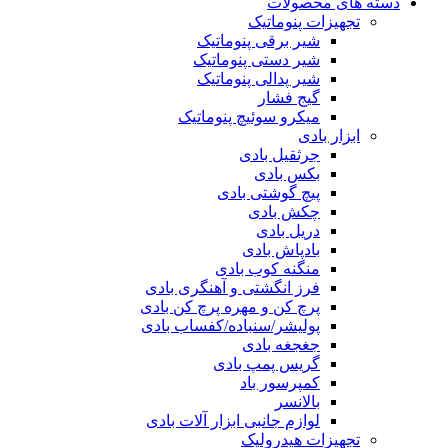
دسته های محصولات
تجهیزات پنوماتیک
شیر برقی پنوماتیک
شیر دستی پنوماتیک
شیر پدالی پنوماتیک
گیج فشار
میکرو سوئیچ پنوماتیک
ابزار بادی
جرثقیل بادی
بکس بادی
پیچ گوشتی بادی
چکش بادی
دریل بادی
بادپاش بادی
منگنه کوب بادی
فرز انگشتی و آهنگری بادی
پرچ کن و مهره پرچ کن بادی
پولیشر/سنباده/کفساب بادی
جغجغه بادی
گریس پمپ بادی
کمپرسور باد
بالانسر
لوازم جانبی ابزار آلات بادی
تجهیزات هیدرولیک