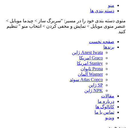
منو
دسته بندی ها
منوی دسته بندی خود را در مسیر: "سربرگ ساز > چیدما موبایل >
عنصر منوی موبایل > نمایش و مخفی کردن > انتخاب منو " تنظیم
کنید
صفحه نخست
برندها
Anest Iwata ژاپن
Graco امریکا
Stanley امریکا
Prona تایوان
Wagner آلمان
Atlas Copco سوئد
SP ژاپن
NPK ژاپن
مقالات
درباره ما
کاتالوگ ها
تماس با ما
ویدیو
سبد خرید