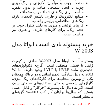
صنعت چوب و مبلمان: لاک‌زنی و رنگ‌آمیزی
چوب با ایجاد سطحی صاف و بدون نقص،
مناسب برای رنگ‌های شفاف و نیمه‌شفاف.
صنایع الکترونیک و فلزی: پاشش لایه‌های نازک
رنگ‌های محافظتی، پرایمر و لعاب.
کارهای تزئینی و هنری: به دلیل کنترل خوب بر
حجم رنگ، برای کارهای ظریف و هنری نیز
مناسب است.
خرید پیستوله بادی انست ایواتا مدل
W-2003
پیستوله آنست ایواتا مدل W-2003 نمادی از کیفیت
ژاپنی با قیمتی منطقی است. اگرچه تکنولوژی‌های
جدیدتری مانند HVLP یا LVLP وجود دارند، اما W-
2003 به دلیل سادگی، تعمیرآسانی و دوام بالا، همچنان
یکی از بهترین انتخاب‌ها برای کارگاه‌های رنگ‌آمیزی،
گاراژهای شخصی و حتی استفاده‌های صنعتی سبک
است. اگر به دنبال یک پیستوله “خرکار” و قابل اعتماد
هستید که سال‌ها برایتان کار کند، W-2003 گزینه‌ای
بی‌نظیر است.
رنگین پاش
جهت تامین نیازات شما در زمینه
تجهیزات