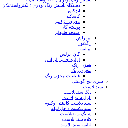
دستگاه پاشش رنگ پودری (الکترواستاتیک)
انژکتور
کاسکید
مغزی انژکتور
پوسته گان
صفحه فلودایز
ایربراش
رگلاتور
ایرلس
گان ایرلس
لوازم جانبی ایرلس
همزن رنگ
مخزن رنگ
قطعات مخزن رنگ
سری پیچ گوشتی
سندبلاست
دیگ سندبلاست
نازل سندبلاست
سند بلاست کابینتی وکیوم
سند بلاست داخل لوله
شلنگ سندبلاست
کلاه سند بلاست
لباس سند بلاست