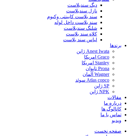
دیگ سندبلاست
نازل سندبلاست
سند بلاست کابینتی وکیوم
سند بلاست داخل لوله
شلنگ سندبلاست
کلاه سند بلاست
لباس سند بلاست
برندها
Anest Iwata ژاپن
Graco امریکا
Stanley امریکا
Prona تایوان
Wagner آلمان
Atlas copco سوئد
SP ژاپن
NPK ژاپن
مقالات
درباره ما
کاتالوگ ها
تماس با ما
ویدیو
صفحه نخست