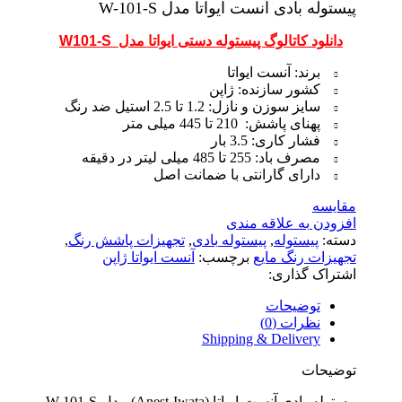
پیستوله بادی آنست ایواتا مدل W-101-S
دانلود کاتالوگ پیستوله دستی ایواتا مدل W101-S
برند: آنست ایواتا
کشور سازنده: ژاپن
سایز سوزن و نازل: 1.2 تا 2.5 استیل ضد رنگ
پهنای پاشش:
210 تا 445 میلی متر
فشار کاری: 3.5 بار
مصرف باد: 255 تا 485 میلی لیتر در دقیقه
دارای گارانتی با ضمانت اصل
مقایسه
افزودن به علاقه مندی
دسته:
پیستوله
,
پیستوله بادی
,
تجهیزات پاشش رنگ
,
تجهیزات رنگ مایع
برچسب:
آنست ایواتا ژاپن
اشتراک گذاری:
توضیحات
نظرات (0)
Shipping & Delivery
توضیحات
پیستوله بادی آنست ایواتا (Anest Iwata) مدل W-101-S