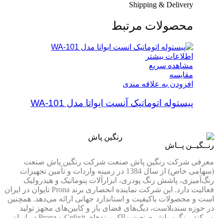
Shipping & Delivery
محصولات مرتبط
اطلاعات بیشتر
مشاهده سریع
مقایسه
افزودن به علاقه مندی
پیستوله اتوماتیک آنست ایواتا مدل WA-101
رنــگیــن پــاش
معرفی شرکت رنگین پاش صنعت شرکت رنگین پاش صنعت
(سهامی خاص) از سال 1384 در زمینه واردات و تأمین تجهیزات
رنگ‌آمیزی، پاشش رنگ پودری، ابزارآلات پنوماتیک و هیدرولیک
فعالیت دارد. این شرکت نماینده انحصاری برند Prona تایوان در ایران
است و محصولات باکیفیت و استاندارد جهانی ارائه می‌دهد. همچنین
در حوزه سندبلاست، دیگ‌های فضای باز و کابین‌های مجهز تولید
می‌کند. رنگین پاش صنعت مالک برندهای Cefixit و Prona در ایران