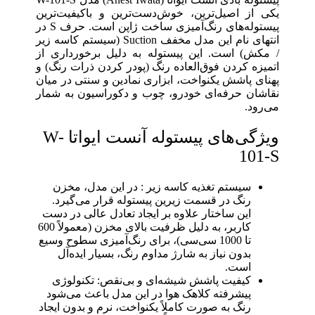
یکی از اصیل‌ترین، خوش‌دست‌ترین و باکیفیت‌ترین
پیستوله‌های رنگ‌آمیزی ساخت ژاپن است. حرف S در
انتهای نام این مدل مخفف Suction (سیستم کاسه زیر
/ مکش) است. این پیستوله به دلیل برخورداری از
اتمیزه کردن فوق‌العاده رنگ (پودر کردن ذرات رنگ) و
پهنای پاشش یکنواخت، ابزاری نمادین و سنتی در میان
نقاشان حرفه‌ای خودرو، چوب و دکوراسیون به شمار
می‌رود.
ویژگی‌های پیستوله آنست ایواتا W-
101-S
سیستم تغذیه کاسه زیر : در این مدل، مخزن
رنگ در قسمت زیرین پیستوله قرار می‌گیرد.
این ساختار علاوه بر ایجاد تعادل عالی در دست
کاربر، به دلیل ظرفیت بالای مخزن (معمولاً 600
تا 1000 سی‌سی)، برای رنگ‌آمیزی سطوح وسیع
بدون نیاز به شارژ مداوم رنگ، بسیار ایده‌آل
است.
کیفیت پاشش شیشه‌ای و بی‌نقص: تکنولوژی
پیشرفته کلاهک هوا در این مدل باعث می‌شود
رنگ به صورت کاملاً یکنواخت، نرم و بدون ایجاد