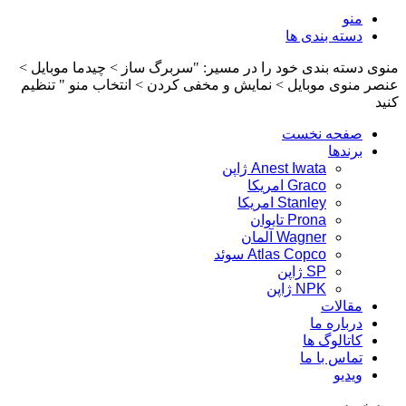
منو
دسته بندی ها
منوی دسته بندی خود را در مسیر: "سربرگ ساز > چیدما موبایل >
عنصر منوی موبایل > نمایش و مخفی کردن > انتخاب منو " تنظیم
کنید
صفحه نخست
برندها
Anest Iwata ژاپن
Graco امریکا
Stanley امریکا
Prona تایوان
Wagner آلمان
Atlas Copco سوئد
SP ژاپن
NPK ژاپن
مقالات
درباره ما
کاتالوگ ها
تماس با ما
ویدیو