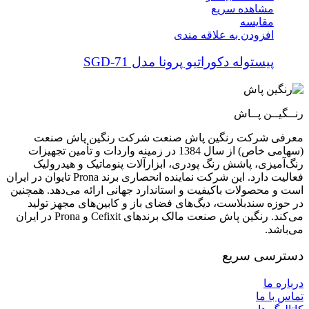
مشاهده سریع
مقایسه
افزودن به علاقه مندی
پیستوله دکوراتیو پرونا مدل SGD-71
رنــگیــن پــاش
معرفی شرکت رنگین پاش صنعت شرکت رنگین پاش صنعت
(سهامی خاص) از سال 1384 در زمینه واردات و تأمین تجهیزات
رنگ‌آمیزی، پاشش رنگ پودری، ابزارآلات پنوماتیک و هیدرولیک
فعالیت دارد. این شرکت نماینده انحصاری برند Prona تایوان در ایران
است و محصولات باکیفیت و استاندارد جهانی ارائه می‌دهد. همچنین
در حوزه سندبلاست، دیگ‌های فضای باز و کابین‌های مجهز تولید
می‌کند. رنگین پاش صنعت مالک برندهای Cefixit و Prona در ایران
می‌باشد.
دسترسی سریع
درباره ما
تماس با ما