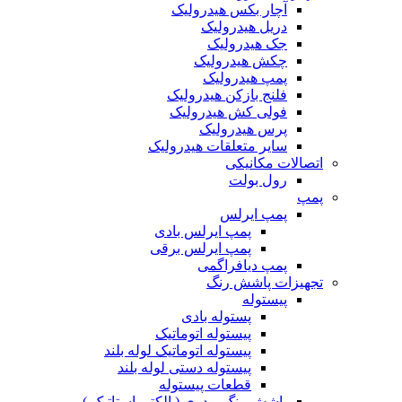
آچار بکس هیدرولیک
دریل هیدرولیک
جک هیدرولیک
چکش هیدرولیک
پمپ هیدرولیک
فلنج بازکن هیدرولیک
فولی کش هیدرولیک
پرس هیدرولیک
سایر متعلقات هیدرولیک
اتصالات مکانیکی
رول بولت
پمپ
پمپ ایرلس
پمپ ایرلس بادی
پمپ ایرلس برقی
پمپ دیافراگمی
تجهیزات پاشش رنگ
پیستوله
پستوله بادی
پیستوله اتوماتیک
پیستوله اتوماتیک لوله بلند
پیستوله دستی لوله بلند
قطعات پیستوله
پاشش رنگ پودری ( الکترواستاتیک )