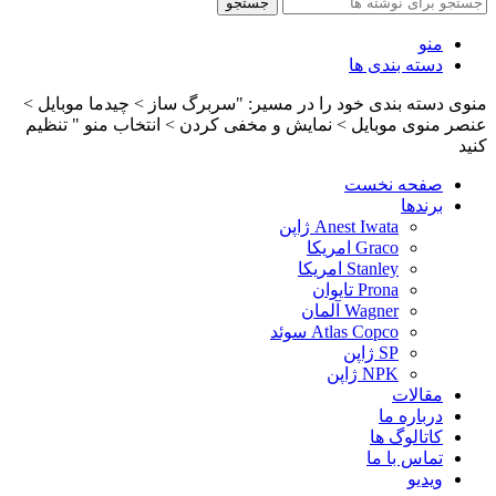
جستجو
منو
دسته بندی ها
منوی دسته بندی خود را در مسیر: "سربرگ ساز > چیدما موبایل >
عنصر منوی موبایل > نمایش و مخفی کردن > انتخاب منو " تنظیم
کنید
صفحه نخست
برندها
Anest Iwata ژاپن
Graco امریکا
Stanley امریکا
Prona تایوان
Wagner آلمان
Atlas Copco سوئد
SP ژاپن
NPK ژاپن
مقالات
درباره ما
کاتالوگ ها
تماس با ما
ویدیو