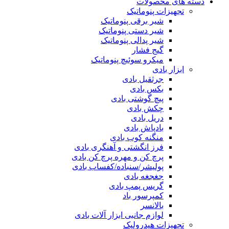
دسته های محصولات
تجهیزات پنوماتیک
شیر برقی پنوماتیک
شیر دستی پنوماتیک
شیر پدالی پنوماتیک
گیج فشار
میکرو سوئیچ پنوماتیک
ابزار بادی
جرثقیل بادی
بکس بادی
پیچ گوشتی بادی
چکش بادی
دریل بادی
بادپاش بادی
منگنه کوب بادی
فرز انگشتی و آهنگری بادی
پرچ کن و مهره پرچ کن بادی
پولیشر/سنباده/کفساب بادی
جغجغه بادی
گریس پمپ بادی
کمپرسور باد
بالانسر
لوازم جانبی ابزار آلات بادی
تجهیزات هیدرولیک