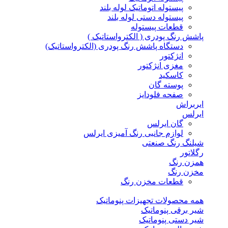
پیستوله اتوماتیک لوله بلند
پیستوله دستی لوله بلند
قطعات پیستوله
پاشش رنگ پودری ( الکترواستاتیک )
دستگاه پاشش رنگ پودری (الکترواستاتیک)
انژکتور
مغزی انژکتور
کاسکید
پوسته گان
صفحه فلودایز
ایربراش
ایرلس
گان ایرلس
لوازم جانبی رنگ آمیزی ایرلس
شیلنگ رنگ صنعتی
رگلاتور
همزن رنگ
مخزن رنگ
قطعات مخزن رنگ
همه محصولات تجهیزات پنوماتیک
شیر برقی پنوماتیک
شیر دستی پنوماتیک