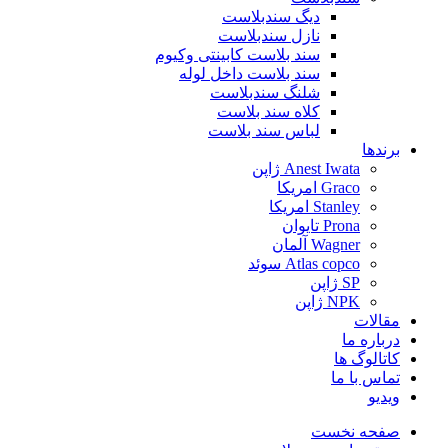
دیگ سندبلاست
نازل سندبلاست
سند بلاست کابینتی وکیوم
سند بلاست داخل لوله
شلنگ سندبلاست
کلاه سند بلاست
لباس سند بلاست
برندها
Anest Iwata ژاپن
Graco امریکا
Stanley امریکا
Prona تایوان
Wagner آلمان
Atlas copco سوئد
SP ژاپن
NPK ژاپن
مقالات
درباره ما
کاتالوگ ها
تماس با ما
ویدیو
صفحه نخست