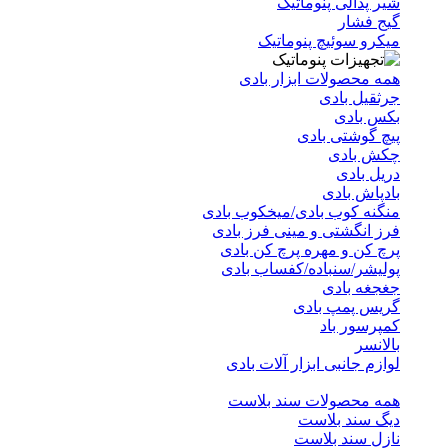
شیر پدالی پنوماتیک
گیج فشار
میکرو سوئیچ پنوماتیک
همه محصولات ابزار بادی
جرثقیل بادی
بکس بادی
پیچ گوشتی بادی
چکش بادی
دریل بادی
بادپاش بادی
منگنه کوب بادی/میخکوب بادی
فرز انگشتی و مینی فرز بادی
پرچ کن و مهره پرچ کن بادی
پولیشر/سنباده/کفساب بادی
جغجغه بادی
گریس پمپ بادی
کمپرسور باد
بالانسر
لوازم جانبی ابزار آلات بادی
همه محصولات سند بلاست
دیگ سند بلاست
نازل سند بلاست