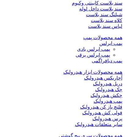
سند بلاست کابینتی وکیوم
سند بلاست داخل لوله
شیلنگ سند بلاست
کلاه سند بلاست
لباس سند بلاست
همه محصولات پمپ
پمپ ایرلس
پمپ ایرلس بادی
پمپ ایرلس برقی
پمپ دیافراگمی
همه محصولات ابزار هیدرولیک
آچاربکس هیدرولیک
دریل هیدرولیک
جک هیدرولیک
چکش هیدرولیک
پمپ هیدرولیک
فلنچ باز کن هیدرولیک
فولی کش هیدرولیک
پرس هیدرولیک
سایر متعلقات هیدرولیک
همه محصولات سری پیچ گوشتی