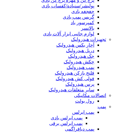
پرچ کن و مهره پرچ کن بادی
پولیشر/سنباده/کفساب بادی
جغجغه بادی
گریس پمپ بادی
کمپرسور باد
بالانسر
لوازم جانبی ابزار آلات بادی
تجهیزات هیدرولیک
آچار بکس هیدرولیک
دریل هیدرولیک
جک هیدرولیک
چکش هیدرولیک
پمپ هیدرولیک
فلنج بازکن هیدرولیک
فولی کش هیدرولیک
پرس هیدرولیک
سایر متعلقات هیدرولیک
اتصالات مکانیکی
رول بولت
پمپ
پمپ ایرلس
پمپ ایرلس بادی
پمپ ایرلس برقی
پمپ دیافراگمی