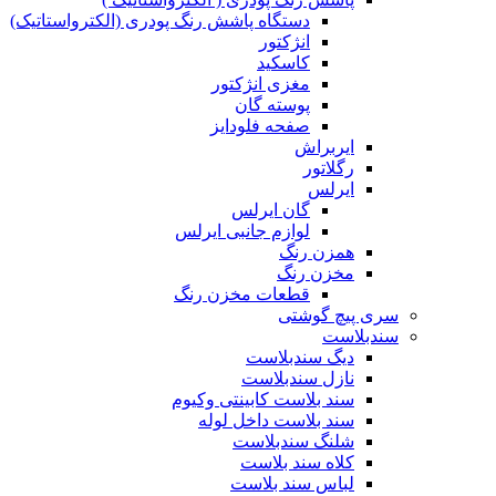
دستگاه پاشش رنگ پودری (الکترواستاتیک)
انژکتور
کاسکید
مغزی انژکتور
پوسته گان
صفحه فلودایز
ایربراش
رگلاتور
ایرلس
گان ایرلس
لوازم جانبی ایرلس
همزن رنگ
مخزن رنگ
قطعات مخزن رنگ
سری پیچ گوشتی
سندبلاست
دیگ سندبلاست
نازل سندبلاست
سند بلاست کابینتی وکیوم
سند بلاست داخل لوله
شلنگ سندبلاست
کلاه سند بلاست
لباس سند بلاست