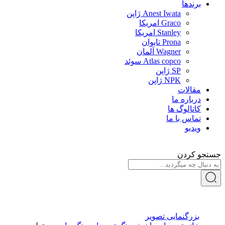
برندها
Anest Iwata ژاپن
Graco امریکا
Stanley امریکا
Prona تایوان
Wagner آلمان
Atlas copco سوئد
SP ژاپن
NPK ژاپن
مقالات
درباره ما
کاتالوگ ها
تماس با ما
ویدیو
جستجو کردن
بزرگنمایی تصویر