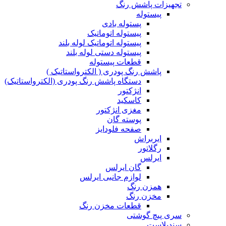
تجهیزات پاشش رنگ
پیستوله
پستوله بادی
پیستوله اتوماتیک
پیستوله اتوماتیک لوله بلند
پیستوله دستی لوله بلند
قطعات پیستوله
پاشش رنگ پودری ( الکترواستاتیک )
دستگاه پاشش رنگ پودری (الکترواستاتیک)
انژکتور
کاسکید
مغزی انژکتور
پوسته گان
صفحه فلودایز
ایربراش
رگلاتور
ایرلس
گان ایرلس
لوازم جانبی ایرلس
همزن رنگ
مخزن رنگ
قطعات مخزن رنگ
سری پیچ گوشتی
سندبلاست