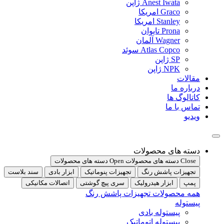
Anest Iwata ژاپن
Graco امریکا
Stanley امریکا
Prona تایوان
Wagner آلمان
Atlas Copco سوئد
SP ژاپن
NPK ژاپن
مقالات
درباره ما
کاتالوگ ها
تماس با ما
ویدیو
دسته های محصولات
Close دسته های محصولات
Open دسته های محصولات
تجهیزات پاشش رنگ
تجهیزات پنوماتیک
ابزار بادی
سند بلاست
پمپ
ابزار هیدرولیک
سری پیچ گوشتی
اتصالات مکانیکی
همه محصولات تجهیزات پاشش رنگ
پیستوله
پیستوله بادی
پیستوله اتوماتیک