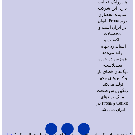
هیدرولیک فعالیت
دارد. این شرکت
نماینده انحصاری
برند Prona تایوان
در ایران است و
محصولات
باکیفیت و
استاندارد جهانی
ارائه می‌دهد.
همچنین در حوزه
سندبلاست،
دیگ‌های فضای باز
و کابین‌های مجهز
تولید می‌کند.
رنگین پاش صنعت
مالک برندهای
Cefixit و Prona در
ایران می‌باشد.
کلیه حقوق برای رنگین پاش محفوظ است
طراحی شده توسط دیجیتال مارکتینگ
دلوان