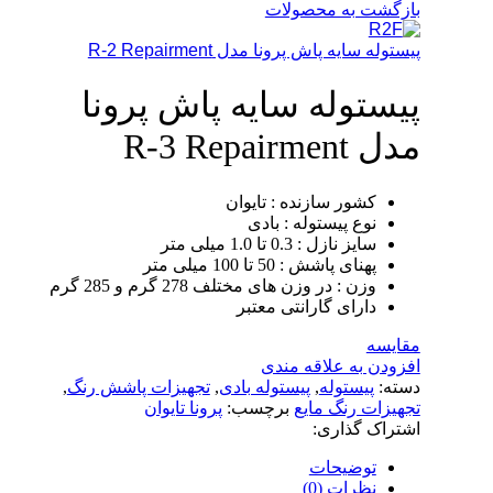
بازگشت به محصولات
پیستوله سایه پاش پرونا مدل R-2 Repairment
پیستوله سایه پاش پرونا
مدل R-3 Repairment
کشور سازنده : تایوان
نوع پیستوله : بادی
سایز نازل : 0.3 تا 1.0 میلی متر
پهنای پاشش : 50 تا 100 میلی متر
وزن : در وزن های مختلف 278 گرم و 285 گرم
دارای گارانتی معتبر
مقایسه
افزودن به علاقه مندی
دسته:
پیستوله
,
پیستوله بادی
,
تجهیزات پاشش رنگ
,
تجهیزات رنگ مایع
برچسب:
پرونا تایوان
اشتراک گذاری:
توضیحات
نظرات (0)