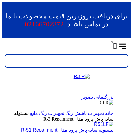
برای دریافت بروزترین قیمت محصولات با ما
در تماس باشید.
02166702372
0
بزرگنمایی تصویر
خانه
تجهیزات پاشش رنگ
تجهیزات رنگ مایع
پیستوله
سایه پاش پرونا مدل R-3 Repairment
پیستوله سایه پاش پرونا مدل R-51 Repairment