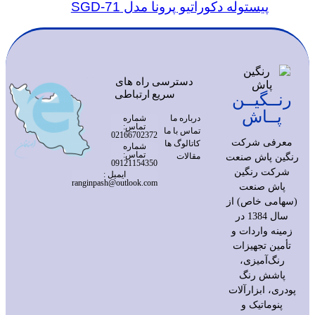
پیستوله دکوراتیو پرونا مدل SGD-71
دسترسی
راه های
سریع
ارتباطی
رنــگیــن
پــاش
درباره ما
شماره
تماس:
تماس با ما
02166702372
معرفی شرکت
کاتالوگ ها
شماره
تماس:
مقالات
رنگین پاش صنعت
09121154350
شرکت رنگین
ایمیل :
ranginpash@outlook.com
پاش صنعت
(سهامی خاص) از
سال 1384 در
زمینه واردات و
تأمین تجهیزات
رنگ‌آمیزی،
پاشش رنگ
پودری، ابزارآلات
پنوماتیک و