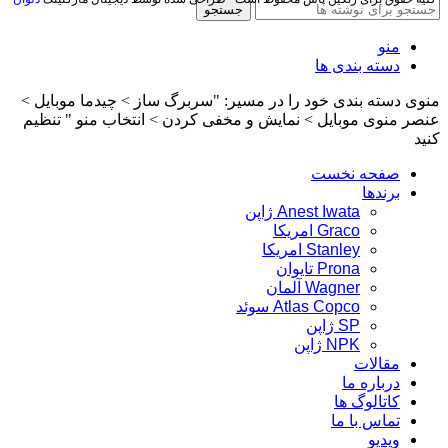
جستجو
منو
دسته بندی ها
منوی دسته بندی خود را در مسیر: "سربرگ ساز > چیدما موبایل >
عنصر منوی موبایل > نمایش و مخفی کردن > انتخاب منو " تنظیم
کنید
صفحه نخست
برندها
Anest Iwata ژاپن
Graco امریکا
Stanley امریکا
Prona تایوان
Wagner آلمان
Atlas Copco سوئد
SP ژاپن
NPK ژاپن
مقالات
درباره ما
کاتالوگ ها
تماس با ما
ویدیو