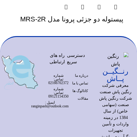
پیستوله دو جزئی پرونا مدل MRS-2R
دسترسی
راه های
سریع
ارتباطی
رنــگیــن
درباره ما
شماره
پــاش
تماس:
02166702372
تماس با ما
معرفی شرکت
شماره
کاتالوگ ها
رنگین پاش صنعت
تماس:
09121154350
شرکت رنگین پاش
مقالات
ایمیل :
صنعت (سهامی
ranginpash@outlook.com
خاص) از سال
1384 در زمینه
واردات و تأمین
تجهیزات
رنگ‌آمیزی، پاشش