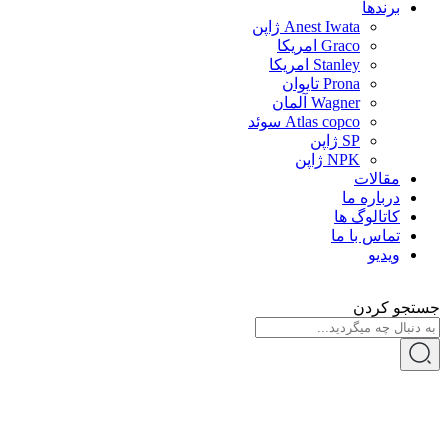
برندها
Anest Iwata ژاپن
Graco امریکا
Stanley امریکا
Prona تایوان
Wagner آلمان
Atlas copco سوئد
SP ژاپن
NPK ژاپن
مقالات
درباره ما
کاتالوگ ها
تماس با ما
ویدیو
جستجو کردن