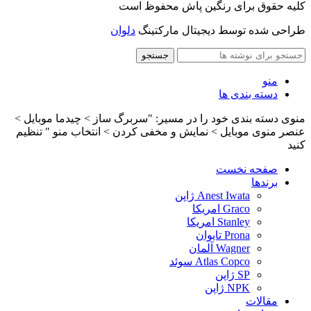
کلیه حقوق برای رنگین پاش محفوظ است
طراحی شده توسط دیجیتال مارکتینگ
دلوان
جستجو
منو
دسته بندی ها
منوی دسته بندی خود را در مسیر: "سربرگ ساز > چیدما موبایل >
عنصر منوی موبایل > نمایش و مخفی کردن > انتخاب منو " تنظیم
کنید
صفحه نخست
برندها
Anest Iwata ژاپن
Graco امریکا
Stanley امریکا
Prona تایوان
Wagner آلمان
Atlas Copco سوئد
SP ژاپن
NPK ژاپن
مقالات