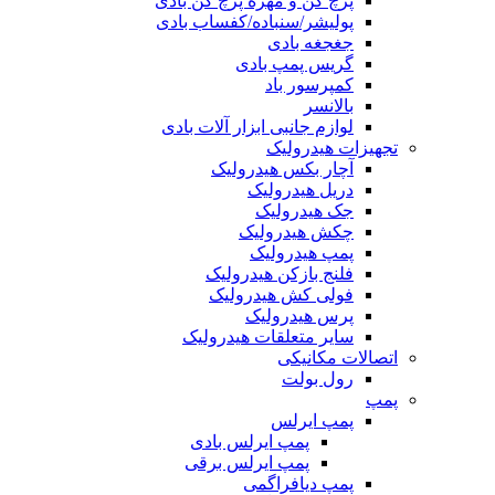
پرچ کن و مهره پرچ کن بادی
پولیشر/سنباده/کفساب بادی
جغجغه بادی
گریس پمپ بادی
کمپرسور باد
بالانسر
لوازم جانبی ابزار آلات بادی
تجهیزات هیدرولیک
آچار بکس هیدرولیک
دریل هیدرولیک
جک هیدرولیک
چکش هیدرولیک
پمپ هیدرولیک
فلنج بازکن هیدرولیک
فولی کش هیدرولیک
پرس هیدرولیک
سایر متعلقات هیدرولیک
اتصالات مکانیکی
رول بولت
پمپ
پمپ ایرلس
پمپ ایرلس بادی
پمپ ایرلس برقی
پمپ دیافراگمی