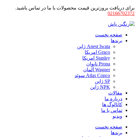
برای دریافت بروزترین قیمت محصولات با ما در تماس باشید.
02166702372
صفحه نخست
برندها
Anest Iwata ژاپن
Graco امریکا
Stanley امریکا
Prona تایوان
Wagner آلمان
Atlas Copco سوئد
SP ژاپن
NPK ژاپن
مقالات
درباره ما
کاتالوگ ها
تماس با ما
ویدیو
صفحه نخست
برندها