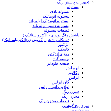
تجهیزات پاشش رنگ
پیستوله
پستوله بادی
پیستوله اتوماتیک
پیستوله اتوماتیک لوله بلند
پیستوله دستی لوله بلند
قطعات پیستوله
پاشش رنگ پودری ( الکترواستاتیک )
دستگاه پاشش رنگ پودری (الکترواستاتیک)
انژکتور
کاسکید
مغزی انژکتور
پوسته گان
صفحه فلودایز
ایربراش
رگلاتور
ایرلس
گان ایرلس
لوازم جانبی ایرلس
همزن رنگ
مخزن رنگ
قطعات مخزن رنگ
سری پیچ گوشتی
سندبلاست