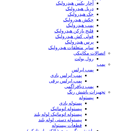
آچار بکس هیدرولیک
دریل هیدرولیک
جک هیدرولیک
چکش هیدرولیک
پمپ هیدرولیک
فلنج بازکن هیدرولیک
فولی کش هیدرولیک
پرس هیدرولیک
سایر متعلقات هیدرولیک
اتصالات مکانیکی
رول بولت
پمپ
پمپ ایرلس
پمپ ایرلس بادی
پمپ ایرلس برقی
پمپ دیافراگمی
تجهیزات پاشش رنگ
پیستوله
پستوله بادی
پیستوله اتوماتیک
پیستوله اتوماتیک لوله بلند
پیستوله دستی لوله بلند
قطعات پیستوله
پاشش رنگ پودری ( الکترواستاتیک )