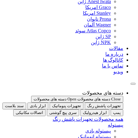
Anest Iwata ژاپن
Graco امریکا
Stanley امریکا
Prona تایوان
Wagner آلمان
Atlas Copco سوئد
SP ژاپن
NPK ژاپن
مقالات
درباره ما
کاتالوگ ها
تماس با ما
ویدیو
دسته های محصولات
Close دسته های محصولات
Open دسته های محصولات
تجهیزات پاشش رنگ
تجهیزات پنوماتیک
ابزار بادی
سند بلاست
پمپ
ابزار هیدرولیک
سری پیچ گوشتی
اتصالات مکانیکی
همه محصولات تجهیزات پاشش رنگ
پیستوله
پیستوله بادی
پیستوله اتوماتیک