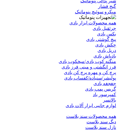
شیر پدالی پنوماتیک
گیج فشار
میکرو سوئیچ پنوماتیک
همه محصولات ابزار بادی
جرثقیل بادی
بکس بادی
پیچ گوشتی بادی
چکش بادی
دریل بادی
بادپاش بادی
منگنه کوب بادی/میخکوب بادی
فرز انگشتی و مینی فرز بادی
پرچ کن و مهره پرچ کن بادی
پولیشر/سنباده/کفساب بادی
جغجغه بادی
گریس پمپ بادی
کمپرسور باد
بالانسر
لوازم جانبی ابزار آلات بادی
همه محصولات سند بلاست
دیگ سند بلاست
نازل سند بلاست