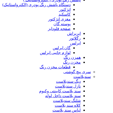
دستگاه پاشش رنگ پودری (الکترواستاتیک)
انژکتور
کاسکید
مغزی انژکتور
پوسته گان
صفحه فلودایز
ایربراش
رگلاتور
ایرلس
گان ایرلس
لوازم جانبی ایرلس
همزن رنگ
مخزن رنگ
قطعات مخزن رنگ
سری پیچ گوشتی
سندبلاست
دیگ سندبلاست
نازل سندبلاست
سند بلاست کابینتی وکیوم
سند بلاست داخل لوله
شلنگ سندبلاست
کلاه سند بلاست
لباس سند بلاست