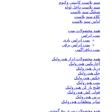
سند بلاست کابینتی وکیوم
سند بلاست داخل لوله
شیلنگ سند بلاست
کلاه سند بلاست
لباس سند بلاست
همه محصولات پمپ
پمپ ایرلس
پمپ ایرلس بادی
پمپ ایرلس برقی
پمپ دیافراگمی
همه محصولات ابزار هیدرولیک
آچاربکس هیدرولیک
دریل هیدرولیک
جک هیدرولیک
چکش هیدرولیک
پمپ هیدرولیک
فلنچ باز کن هیدرولیک
فولی کش هیدرولیک
پرس هیدرولیک
سایر متعلقات هیدرولیک
همه محصولات سری پیچ گوشتی