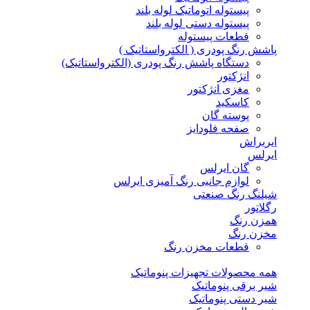
پیستوله اتوماتیک لوله بلند
پیستوله دستی لوله بلند
قطعات پیستوله
پاشش رنگ پودری ( الکترواستاتیک )
دستگاه پاشش رنگ پودری (الکترواستاتیک)
انژکتور
مغزی انژکتور
کاسکید
پوسته گان
صفحه فلودایز
ایربراش
ایرلس
گان ایرلس
لوازم جانبی رنگ آمیزی ایرلس
شیلنگ رنگ صنعتی
رگلاتور
همزن رنگ
مخزن رنگ
قطعات مخزن رنگ
همه محصولات تجهیزات پنوماتیک
شیر برقی پنوماتیک
شیر دستی پنوماتیک