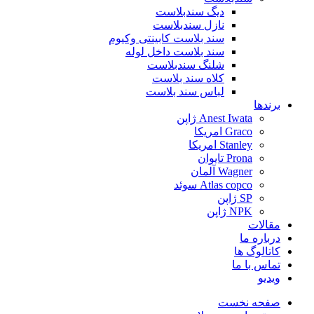
دیگ سندبلاست
نازل سندبلاست
سند بلاست کابینتی وکیوم
سند بلاست داخل لوله
شلنگ سندبلاست
کلاه سند بلاست
لباس سند بلاست
برندها
Anest Iwata ژاپن
Graco امریکا
Stanley امریکا
Prona تایوان
Wagner آلمان
Atlas copco سوئد
SP ژاپن
NPK ژاپن
مقالات
درباره ما
کاتالوگ ها
تماس با ما
ویدیو
صفحه نخست