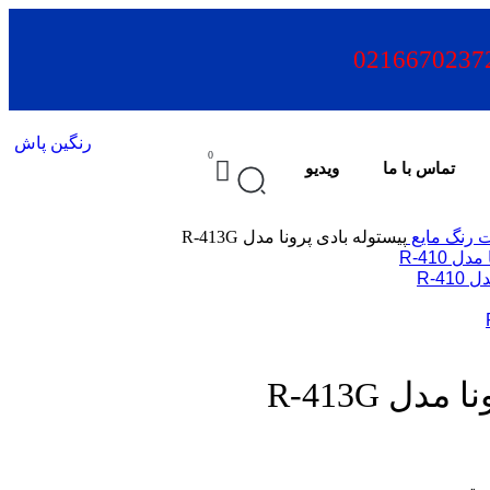
0216670237
0
تماس با ما
ویدیو
ت رنگ مایع
پیستوله بادی پرونا مدل R-413G
R-4
دل R-413G