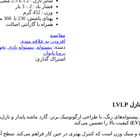
سایز نازل : 1.2 تا 2.5 میلی متر
فشار باد : 2 – 3 بار
وزن : 452 گرم
پهنای پاشش: 230 تا 360 میلی متر
همراه با گارانتی اصالت
مقایسه
افزودن به علاقه مندی
دسته:
پیستوله
,
پیستوله بادی
,
تجه
پرونا تایوان
اشتراک گذاری:
پیستوله‌های رنگ، با طراحی ارگونومیک برتر، گارد ماشه پایدار و ناز
(
کیفیت بالا را تضمین می‌کند.
ه و سبک وزن است که کنترل بهتری در حین کار فراهم می‌کند. سطح آند