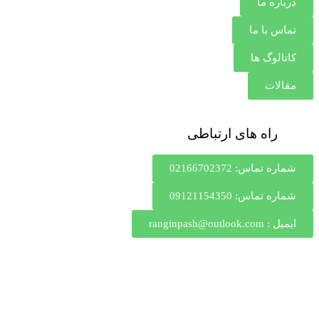
درباره ما
تماس با ما
کاتالوگ ها
مقالات
راه های ارتباطی
شماره تماس: 02166702372
شماره تماس: 09121154350
ایمیل : ranginpash@outlook.com