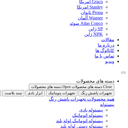
Graco امریکا
Stanley امریکا
Prona تایوان
Wagner آلمان
Atlas Copco سوئد
SP ژاپن
NPK ژاپن
مقالات
درباره ما
کاتالوگ ها
تماس با ما
ویدیو
دسته های محصولات
Close دسته های محصولات
Open دسته های محصولات
تجهیزات پاشش رنگ
تجهیزات پنوماتیک
ابزار بادی
سند بلاست
همه محصولات تجهیزات پاشش رنگ
پیستوله
پیستوله بادی
پیستوله اتوماتیک
پیستوله اتوماتیک لوله بلند
پیستوله دستی لوله بلند