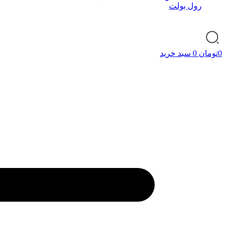
رول بولت
0
تومان
0
سبد خرید