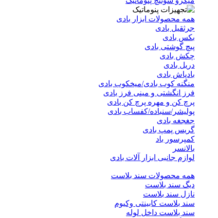
میکرو سوئیچ پنوماتیک
همه محصولات ابزار بادی
جرثقیل بادی
بکس بادی
پیچ گوشتی بادی
چکش بادی
دریل بادی
بادپاش بادی
منگنه کوب بادی/میخکوب بادی
فرز انگشتی و مینی فرز بادی
پرچ کن و مهره پرچ کن بادی
پولیشر/سنباده/کفساب بادی
جغجغه بادی
گریس پمپ بادی
کمپرسور باد
بالانسر
لوازم جانبی ابزار آلات بادی
همه محصولات سند بلاست
دیگ سند بلاست
نازل سند بلاست
سند بلاست کابینتی وکیوم
سند بلاست داخل لوله