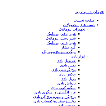
0
تومان
0
سبد خرید
صفحه نخست
دسته های محصولات
تجهیزات پنوماتیک
شیر برقی پنوماتیک
شیر دستی پنوماتیک
شیر پدالی پنوماتیک
گیج فشار
میکرو سوئیچ پنوماتیک
ابزار بادی
جرثقیل بادی
بکس بادی
پیچ گوشتی بادی
چکش بادی
دریل بادی
بادپاش بادی
منگنه کوب بادی
فرز انگشتی و آهنگری بادی
پرچ کن و مهره پرچ کن بادی
پولیشر/سنباده/کفساب بادی
جغجغه بادی