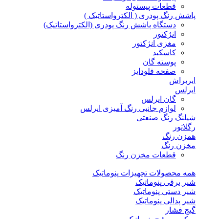
قطعات پیستوله
پاشش رنگ پودری ( الکترواستاتیک )
دستگاه پاشش رنگ پودری (الکترواستاتیک)
انژکتور
مغزی انژکتور
کاسکید
پوسته گان
صفحه فلودایز
ایربراش
ایرلس
گان ایرلس
لوازم جانبی رنگ آمیزی ایرلس
شیلنگ رنگ صنعتی
رگلاتور
همزن رنگ
مخزن رنگ
قطعات مخزن رنگ
همه محصولات تجهیزات پنوماتیک
شیر برقی پنوماتیک
شیر دستی پنوماتیک
شیر پدالی پنوماتیک
گیج فشار