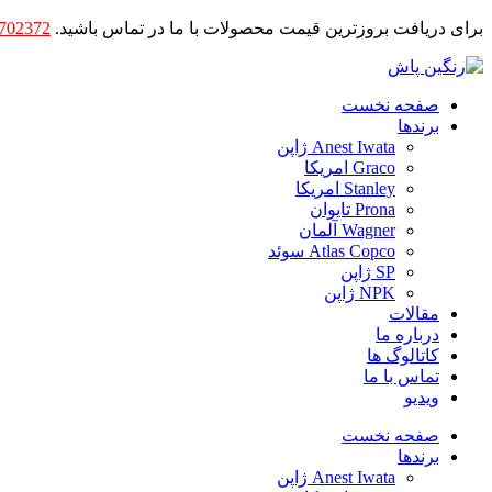
برای دریافت بروزترین قیمت محصولات با ما در تماس باشید.
702372
صفحه نخست
برندها
Anest Iwata ژاپن
Graco امریکا
Stanley امریکا
Prona تایوان
Wagner آلمان
Atlas Copco سوئد
SP ژاپن
NPK ژاپن
مقالات
درباره ما
کاتالوگ ها
تماس با ما
ویدیو
صفحه نخست
برندها
Anest Iwata ژاپن