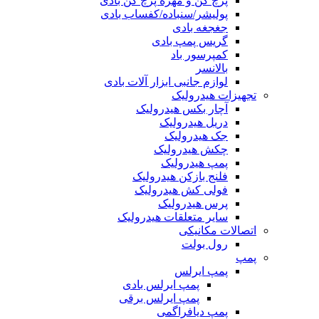
پرچ کن و مهره پرچ کن بادی
پولیشر/سنباده/کفساب بادی
جغجغه بادی
گریس پمپ بادی
کمپرسور باد
بالانسر
لوازم جانبی ابزار آلات بادی
تجهیزات هیدرولیک
آچار بکس هیدرولیک
دریل هیدرولیک
جک هیدرولیک
چکش هیدرولیک
پمپ هیدرولیک
فلنج بازکن هیدرولیک
فولی کش هیدرولیک
پرس هیدرولیک
سایر متعلقات هیدرولیک
اتصالات مکانیکی
رول بولت
پمپ
پمپ ایرلس
پمپ ایرلس بادی
پمپ ایرلس برقی
پمپ دیافراگمی