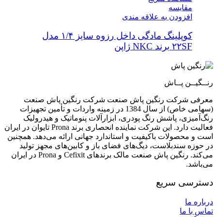
مقایسه
افزودن به علاقه مندی
کوپلینگ مادگی داخل رزوه سایز ۱/۴ مدل
۲۲SF برند NKC ژاپن
رنــگیــن پــاش
معرفی شرکت رنگین پاش صنعت شرکت رنگین پاش صنعت
(سهامی خاص) از سال 1384 در زمینه واردات و تأمین تجهیزات
رنگ‌آمیزی، پاشش رنگ پودری، ابزارآلات پنوماتیک و هیدرولیک
فعالیت دارد. این شرکت نماینده انحصاری برند Prona تایوان در ایران
است و محصولات باکیفیت و استاندارد جهانی ارائه می‌دهد. همچنین
در حوزه سندبلاست، دیگ‌های فضای باز و کابین‌های مجهز تولید
می‌کند. رنگین پاش صنعت مالک برندهای Cefixit و Prona در ایران
می‌باشد.
دسترسی سریع
درباره ما
تماس با ما