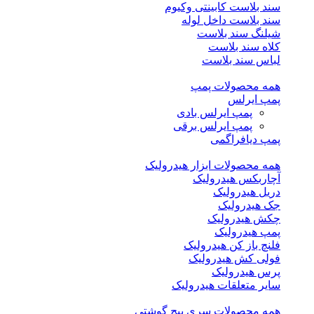
سند بلاست کابینتی وکیوم
سند بلاست داخل لوله
شیلنگ سند بلاست
کلاه سند بلاست
لباس سند بلاست
همه محصولات پمپ
پمپ ایرلس
پمپ ایرلس بادی
پمپ ایرلس برقی
پمپ دیافراگمی
همه محصولات ابزار هیدرولیک
آچاربکس هیدرولیک
دریل هیدرولیک
جک هیدرولیک
چکش هیدرولیک
پمپ هیدرولیک
فلنچ باز کن هیدرولیک
فولی کش هیدرولیک
پرس هیدرولیک
سایر متعلقات هیدرولیک
همه محصولات سری پیچ گوشتی