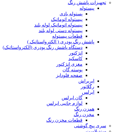
تجهیزات پاشش رنگ
پیستوله
پستوله بادی
پیستوله اتوماتیک
پیستوله اتوماتیک لوله بلند
پیستوله دستی لوله بلند
قطعات پیستوله
پاشش رنگ پودری ( الکترواستاتیک )
دستگاه پاشش رنگ پودری (الکترواستاتیک)
انژکتور
کاسکید
مغزی انژکتور
پوسته گان
صفحه فلودایز
ایربراش
رگلاتور
ایرلس
گان ایرلس
لوازم جانبی ایرلس
همزن رنگ
مخزن رنگ
قطعات مخزن رنگ
سری پیچ گوشتی
سندبلاست