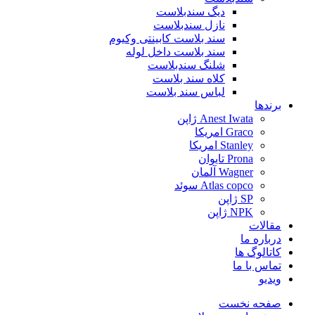
دیگ سندبلاست
نازل سندبلاست
سند بلاست کابینتی وکیوم
سند بلاست داخل لوله
شلنگ سندبلاست
کلاه سند بلاست
لباس سند بلاست
برندها
Anest Iwata ژاپن
Graco امریکا
Stanley امریکا
Prona تایوان
Wagner آلمان
Atlas copco سوئد
SP ژاپن
NPK ژاپن
مقالات
درباره ما
کاتالوگ ها
تماس با ما
ویدیو
صفحه نخست