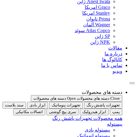
Anest Iwata ژاپن
Graco امریکا
Stanley امریکا
Prona تایوان
Wagner آلمان
Atlas Copco سوئد
SP ژاپن
NPK ژاپن
مقالات
درباره ما
کاتالوگ ها
تماس با ما
ویدیو
دسته های محصولات
Close دسته های محصولات
Open دسته های محصولات
تجهیزات پاشش رنگ
تجهیزات پنوماتیک
ابزار بادی
سند بلاست
پمپ
ابزار هیدرولیک
سری پیچ گوشتی
اتصالات مکانیکی
همه محصولات تجهیزات پاشش رنگ
پیستوله
پیستوله بادی
پیستوله اتوماتیک