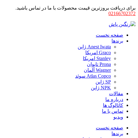
برای دریافت بروزترین قیمت محصولات با ما در تماس باشید.
02166702372
صفحه نخست
برندها
Anest Iwata ژاپن
Graco امریکا
Stanley امریکا
Prona تایوان
Wagner آلمان
Atlas Copco سوئد
SP ژاپن
NPK ژاپن
مقالات
درباره ما
کاتالوگ ها
تماس با ما
ویدیو
صفحه نخست
برندها