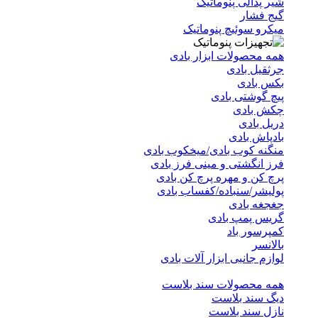
شیر پدالی پنوماتیک
گیج فشار
میکرو سوئیچ پنوماتیک
همه محصولات ابزار بادی
جرثقیل بادی
بکس بادی
پیچ گوشتی بادی
چکش بادی
دریل بادی
بادپاش بادی
منگنه کوب بادی/میخکوب بادی
فرز انگشتی و مینی فرز بادی
پرچ کن و مهره پرچ کن بادی
پولیشر/سنباده/کفساب بادی
جغجغه بادی
گریس پمپ بادی
کمپرسور باد
بالانسر
لوازم جانبی ابزار آلات بادی
همه محصولات سند بلاست
دیگ سند بلاست
نازل سند بلاست