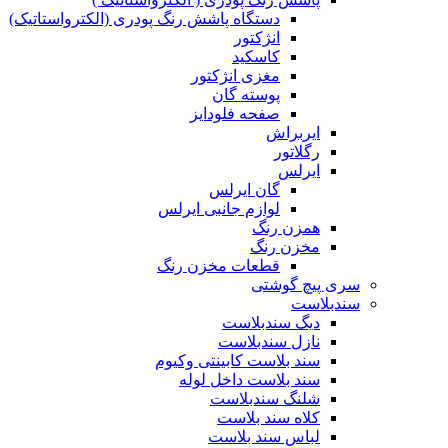
دستگاه پاشش رنگ پودری (الکترواستاتیک)
انژکتور
کاسکید
مغزی انژکتور
پوسته گان
صفحه فلودایز
ایربراش
رگلاتور
ایرلس
گان ایرلس
لوازم جانبی ایرلس
همزن رنگ
مخزن رنگ
قطعات مخزن رنگ
سری پیچ گوشتی
سندبلاست
دیگ سندبلاست
نازل سندبلاست
سند بلاست کابینتی وکیوم
سند بلاست داخل لوله
شلنگ سندبلاست
کلاه سند بلاست
لباس سند بلاست