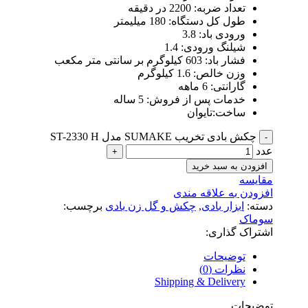
تعداد ضربه: 2200 در دقیقه
طول کل دستگاه: 180 میلیمتر
ورودی باد: 3.8
شیلنگ ورودی: 1.4
فشار باد: 603 کیلوگرم بر سانتی متر مکعب
وزن خالص: 1.6 کیلوگرم
گارانتی: 6 ماهه
خدمات پس از فروش: 5 ساله
ساخت:تایوان
چکش بادی تخریب SUMAKE مدل ST-2330 H
عدد
افزودن به سبد خرید
مقایسه
افزودن به علاقه مندی
دسته:
ابزار بادی
,
چکش و گل زن بادی
برچسب:
سوماک
اشتراک گذاری:
توضیحات
نظرات (0)
Shipping & Delivery
توضیحات