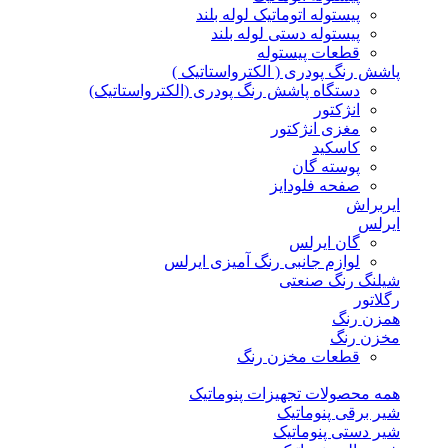
پیستوله اتوماتیک لوله بلند
پیستوله دستی لوله بلند
قطعات پیستوله
پاشش رنگ پودری ( الکترواستاتیک )
دستگاه پاشش رنگ پودری (الکترواستاتیک)
انژکتور
مغزی انژکتور
کاسکید
پوسته گان
صفحه فلودایز
ایربراش
ایرلس
گان ایرلس
لوازم جانبی رنگ آمیزی ایرلس
شیلنگ رنگ صنعتی
رگلاتور
همزن رنگ
مخزن رنگ
قطعات مخزن رنگ
همه محصولات تجهیزات پنوماتیک
شیر برقی پنوماتیک
شیر دستی پنوماتیک