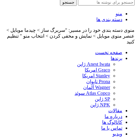
جستجو
منو
دسته بندی ها
منوی دسته بندی خود را در مسیر: "سربرگ ساز > چیدما موبایل >
عنصر منوی موبایل > نمایش و مخفی کردن > انتخاب منو " تنظیم
کنید
صفحه نخست
برندها
Anest Iwata ژاپن
Graco امریکا
Stanley امریکا
Prona تایوان
Wagner آلمان
Atlas Copco سوئد
SP ژاپن
NPK ژاپن
مقالات
درباره ما
کاتالوگ ها
تماس با ما
ویدیو