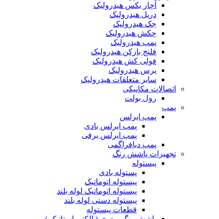
آچار بکس هیدرولیک
دریل هیدرولیک
جک هیدرولیک
چکش هیدرولیک
پمپ هیدرولیک
فلنج بازکن هیدرولیک
فولی کش هیدرولیک
پرس هیدرولیک
سایر متعلقات هیدرولیک
اتصالات مکانیکی
رول بولت
پمپ
پمپ ایرلس
پمپ ایرلس بادی
پمپ ایرلس برقی
پمپ دیافراگمی
تجهیزات پاشش رنگ
پیستوله
پستوله بادی
پیستوله اتوماتیک
پیستوله اتوماتیک لوله بلند
پیستوله دستی لوله بلند
قطعات پیستوله
پاشش رنگ پودری ( الکترواستاتیک )