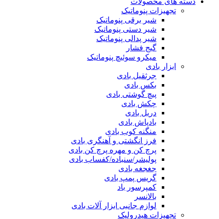
دسته های محصولات
تجهیزات پنوماتیک
شیر برقی پنوماتیک
شیر دستی پنوماتیک
شیر پدالی پنوماتیک
گیج فشار
میکرو سوئیچ پنوماتیک
ابزار بادی
جرثقیل بادی
بکس بادی
پیچ گوشتی بادی
چکش بادی
دریل بادی
بادپاش بادی
منگنه کوب بادی
فرز انگشتی و آهنگری بادی
پرچ کن و مهره پرچ کن بادی
پولیشر/سنباده/کفساب بادی
جغجغه بادی
گریس پمپ بادی
کمپرسور باد
بالانسر
لوازم جانبی ابزار آلات بادی
تجهیزات هیدرولیک