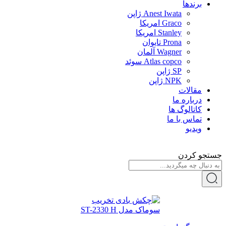
برندها
Anest Iwata ژاپن
Graco امریکا
Stanley امریکا
Prona تایوان
Wagner آلمان
Atlas copco سوئد
SP ژاپن
NPK ژاپن
مقالات
درباره ما
کاتالوگ ها
تماس با ما
ویدیو
جستجو کردن