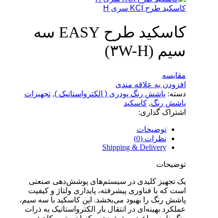
کاسکید طرح KCI سری H
کاسکید طرح EASY سه
سیم (۳W-H)
مقایسه
افزودن به علاقه مندی
دسته:
پاشش رنگ پودری ( الکترواستاتیک )
,
تجهیزات
پاشش رنگ
,
کاسکید
اشتراک گذاری:
توضیحات
نظرات (0)
Shipping & Delivery
توضیحات
یک تجهیز کلیدی در سیستم‌های پوشش‌دهی صنعتی
است که با فناوری پیشرفته، پایداری ولتاژ و کیفیت
پاشش رنگ را بهبود می‌بخشد. این کاسکید با سه سیم،
عملکرد بهینه‌ای در انتقال بار الکترواستاتیک به ذرات