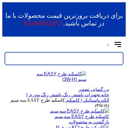
برای دریافت بروزترین قیمت محصولات با ما
در تماس باشید.
02166702372
0
بزرگنمایی تصویر
خانه
تجهیزات پاشش رنگ
پاشش رنگ پودری (
الکترواستاتیک )
کاسکید
کاسکید طرح EASY سه سیم
(۳W-H)
کاسکید طرح EASY سه سیم
بازگشت به محصولات