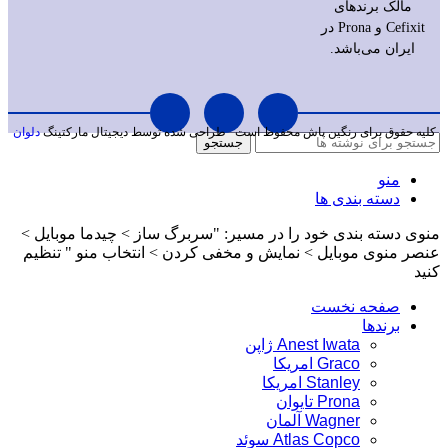
مالک برندهای
Cefixit و Prona در
ایران می‌باشد.
کلیه حقوق برای رنگین پاش محفوظ است
طراحی شده توسط دیجیتال مارکتینگ
دلوان
جستجو
منو
دسته بندی ها
منوی دسته بندی خود را در مسیر: "سربرگ ساز > چیدما موبایل >
عنصر منوی موبایل > نمایش و مخفی کردن > انتخاب منو " تنظیم
کنید
صفحه نخست
برندها
Anest Iwata ژاپن
Graco امریکا
Stanley امریکا
Prona تایوان
Wagner آلمان
Atlas Copco سوئد