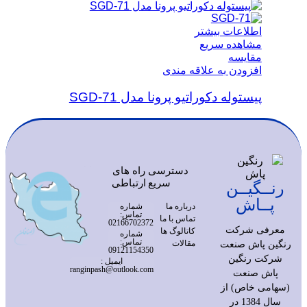
اطلاعات بیشتر
مشاهده سریع
مقایسه
افزودن به علاقه مندی
پیستوله دکوراتیو پرونا مدل SGD-71
دسترسی
راه های
سریع
ارتباطی
رنــگیــن
پــاش
درباره ما
شماره
تماس:
تماس با ما
02166702372
معرفی شرکت
کاتالوگ ها
شماره
تماس:
مقالات
رنگین پاش صنعت
09121154350
شرکت رنگین
ایمیل :
ranginpash@outlook.com
پاش صنعت
(سهامی خاص) از
سال 1384 در