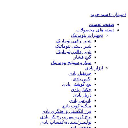
0
تومان
0
سبد خرید
صفحه نخست
دسته های محصولات
تجهیزات پنوماتیک
شیر برقی پنوماتیک
شیر دستی پنوماتیک
شیر پدالی پنوماتیک
گیج فشار
میکرو سوئیچ پنوماتیک
ابزار بادی
جرثقیل بادی
بکس بادی
پیچ گوشتی بادی
چکش بادی
دریل بادی
بادپاش بادی
منگنه کوب بادی
فرز انگشتی و آهنگری بادی
پرچ کن و مهره پرچ کن بادی
پولیشر/سنباده/کفساب بادی
جغجغه بادی