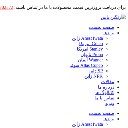
برای دریافت بروزترین قیمت محصولات با ما در تماس باشید.
702372
صفحه نخست
برندها
Anest Iwata ژاپن
Graco امریکا
Stanley امریکا
Prona تایوان
Wagner آلمان
Atlas Copco سوئد
SP ژاپن
NPK ژاپن
مقالات
درباره ما
کاتالوگ ها
تماس با ما
ویدیو
صفحه نخست
برندها
Anest Iwata ژاپن