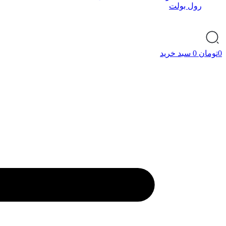
رول بولت
0
تومان
0
سبد خرید