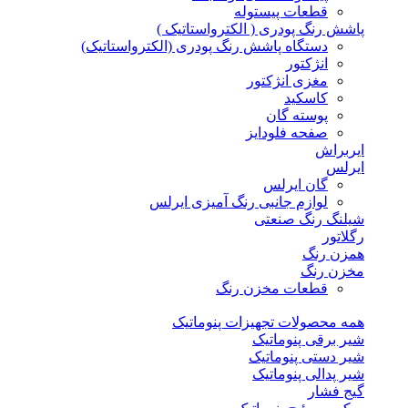
قطعات پیستوله
پاشش رنگ پودری ( الکترواستاتیک )
دستگاه پاشش رنگ پودری (الکترواستاتیک)
انژکتور
مغزی انژکتور
کاسکید
پوسته گان
صفحه فلودایز
ایربراش
ایرلس
گان ایرلس
لوازم جانبی رنگ آمیزی ایرلس
شیلنگ رنگ صنعتی
رگلاتور
همزن رنگ
مخزن رنگ
قطعات مخزن رنگ
همه محصولات تجهیزات پنوماتیک
شیر برقی پنوماتیک
شیر دستی پنوماتیک
شیر پدالی پنوماتیک
گیج فشار