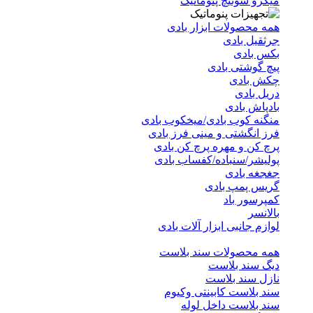
میکرو سوئیچ پنوماتیک
همه محصولات ابزار بادی
جرثقیل بادی
بکس بادی
پیچ گوشتی بادی
چکش بادی
دریل بادی
بادپاش بادی
منگنه کوب بادی/میخکوب بادی
فرز انگشتی و مینی فرز بادی
پرچ کن و مهره پرچ کن بادی
پولیشر/سنباده/کفساب بادی
جغجغه بادی
گریس پمپ بادی
کمپرسور باد
بالانسر
لوازم جانبی ابزار آلات بادی
همه محصولات سند بلاست
دیگ سند بلاست
نازل سند بلاست
سند بلاست کابینتی وکیوم
سند بلاست داخل لوله