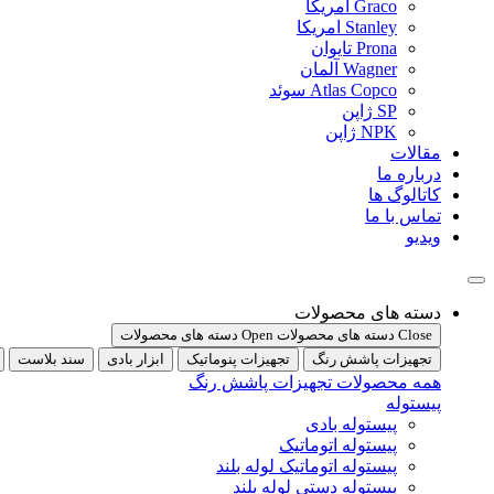
Graco امریکا
Stanley امریکا
Prona تایوان
Wagner آلمان
Atlas Copco سوئد
SP ژاپن
NPK ژاپن
مقالات
درباره ما
کاتالوگ ها
تماس با ما
ویدیو
دسته های محصولات
Close دسته های محصولات
Open دسته های محصولات
تجهیزات پاشش رنگ
تجهیزات پنوماتیک
ابزار بادی
سند بلاست
همه محصولات تجهیزات پاشش رنگ
پیستوله
پیستوله بادی
پیستوله اتوماتیک
پیستوله اتوماتیک لوله بلند
پیستوله دستی لوله بلند