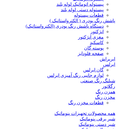
پیستوله اتوماتیک لوله بلند
پیستوله دستی لوله بلند
قطعات پیستوله
پاشش رنگ پودری ( الکترواستاتیک )
دستگاه پاشش رنگ پودری (الکترواستاتیک)
انژکتور
مغزی انژکتور
کاسکید
پوسته گان
صفحه فلودایز
ایربراش
ایرلس
گان ایرلس
لوازم جانبی رنگ آمیزی ایرلس
شیلنگ رنگ صنعتی
رگلاتور
همزن رنگ
مخزن رنگ
قطعات مخزن رنگ
همه محصولات تجهیزات پنوماتیک
شیر برقی پنوماتیک
شیر دستی پنوماتیک