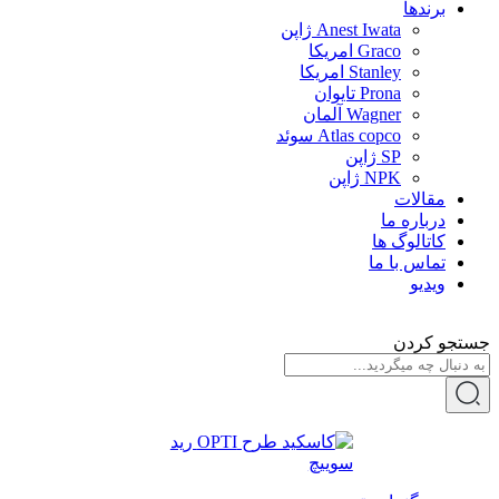
برندها
Anest Iwata ژاپن
Graco امریکا
Stanley امریکا
Prona تایوان
Wagner آلمان
Atlas copco سوئد
SP ژاپن
NPK ژاپن
مقالات
درباره ما
کاتالوگ ها
تماس با ما
ویدیو
جستجو کردن