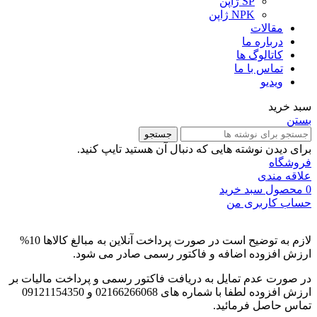
SP ژاپن
NPK ژاپن
مقالات
درباره ما
کاتالوگ ها
تماس با ما
ویدیو
سبد خرید
بستن
جستجو
برای دیدن نوشته هایی که دنبال آن هستید تایپ کنید.
فروشگاه
علاقه مندی
0
محصول
سبد خرید
حساب کاربری من
لازم به توضیح است در صورت پرداخت آنلاین به مبالغ کالاها 10%
ارزش افزوده اضافه و فاکتور رسمی صادر می شود.
در صورت عدم تمایل به دریافت فاکتور رسمی و پرداخت مالیات بر
ارزش افزوده لطفا با شماره های 02166266068 و 09121154350
تماس حاصل فرمائید.