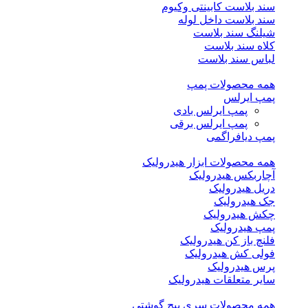
سند بلاست کابینتی وکیوم
سند بلاست داخل لوله
شیلنگ سند بلاست
کلاه سند بلاست
لباس سند بلاست
همه محصولات پمپ
پمپ ایرلس
پمپ ایرلس بادی
پمپ ایرلس برقی
پمپ دیافراگمی
همه محصولات ابزار هیدرولیک
آچاربکس هیدرولیک
دریل هیدرولیک
جک هیدرولیک
چکش هیدرولیک
پمپ هیدرولیک
فلنچ باز کن هیدرولیک
فولی کش هیدرولیک
پرس هیدرولیک
سایر متعلقات هیدرولیک
همه محصولات سری پیچ گوشتی