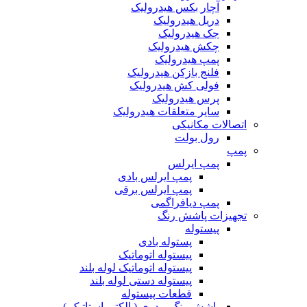
آچار بکس هیدرولیک
دریل هیدرولیک
جک هیدرولیک
چکش هیدرولیک
پمپ هیدرولیک
فلنج بازکن هیدرولیک
فولی کش هیدرولیک
پرس هیدرولیک
سایر متعلقات هیدرولیک
اتصالات مکانیکی
رول بولت
پمپ
پمپ ایرلس
پمپ ایرلس بادی
پمپ ایرلس برقی
پمپ دیافراگمی
تجهیزات پاشش رنگ
پیستوله
پستوله بادی
پیستوله اتوماتیک
پیستوله اتوماتیک لوله بلند
پیستوله دستی لوله بلند
قطعات پیستوله
پاشش رنگ پودری ( الکترواستاتیک )