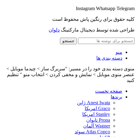
Instagram
Whatsapp
Telegram
کلیه حقوق برای رنگین پاش محفوظ است
طراحی شده توسط دیجیتال مارکتینگ
دلوان
جستجو
منو
دسته بندی ها
منوی دسته بندی خود را در مسیر: "سربرگ ساز > چیدما موبایل >
عنصر منوی موبایل > نمایش و مخفی کردن > انتخاب منو " تنظیم
کنید
صفحه نخست
برندها
Anest Iwata ژاپن
Graco امریکا
Stanley امریکا
Prona تایوان
Wagner آلمان
Atlas Copco سوئد