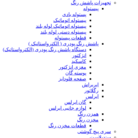
تجهیزات پاشش رنگ
پیستوله
پستوله بادی
پیستوله اتوماتیک
پیستوله اتوماتیک لوله بلند
پیستوله دستی لوله بلند
قطعات پیستوله
پاشش رنگ پودری ( الکترواستاتیک )
دستگاه پاشش رنگ پودری (الکترواستاتیک)
انژکتور
کاسکید
مغزی انژکتور
پوسته گان
صفحه فلودایز
ایربراش
رگلاتور
ایرلس
گان ایرلس
لوازم جانبی ایرلس
همزن رنگ
مخزن رنگ
قطعات مخزن رنگ
سری پیچ گوشتی
سندبلاست