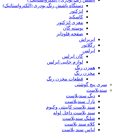
دستگاه پاشش رنگ پودری (الکترواستاتیک)
انژکتور
کاسکید
مغزی انژکتور
پوسته گان
صفحه فلودایز
ایربراش
رگلاتور
ایرلس
گان ایرلس
لوازم جانبی ایرلس
همزن رنگ
مخزن رنگ
قطعات مخزن رنگ
سری پیچ گوشتی
سندبلاست
دیگ سندبلاست
نازل سندبلاست
سند بلاست کابینتی وکیوم
سند بلاست داخل لوله
شلنگ سندبلاست
کلاه سند بلاست
لباس سند بلاست