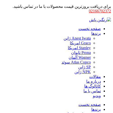
برای دریافت بروزترین قیمت محصولات با ما در تماس باشید.
02166702372
صفحه نخست
برندها
Anest Iwata ژاپن
Graco امریکا
Stanley امریکا
Prona تایوان
Wagner آلمان
Atlas Copco سوئد
SP ژاپن
NPK ژاپن
مقالات
درباره ما
کاتالوگ ها
تماس با ما
ویدیو
صفحه نخست
برندها