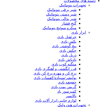
دسته های محصولات
تجهیزات پنوماتیک
شیر برقی پنوماتیک
شیر دستی پنوماتیک
شیر پدالی پنوماتیک
گیج فشار
میکرو سوئیچ پنوماتیک
ابزار بادی
جرثقیل بادی
بکس بادی
پیچ گوشتی بادی
چکش بادی
دریل بادی
بادپاش بادی
منگنه کوب بادی
فرز انگشتی و آهنگری بادی
پرچ کن و مهره پرچ کن بادی
پولیشر/سنباده/کفساب بادی
جغجغه بادی
گریس پمپ بادی
کمپرسور باد
بالانسر
لوازم جانبی ابزار آلات بادی
تجهیزات هیدرولیک