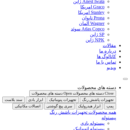
Anest Iwata ژاپن
Graco امریکا
Stanley امریکا
Prona تایوان
Wagner آلمان
Atlas Copco سوئد
SP ژاپن
NPK ژاپن
مقالات
درباره ما
کاتالوگ ها
تماس با ما
ویدیو
دسته های محصولات
Close دسته های محصولات
Open دسته های محصولات
تجهیزات پاشش رنگ
تجهیزات پنوماتیک
ابزار بادی
سند بلاست
پمپ
ابزار هیدرولیک
سری پیچ گوشتی
اتصالات مکانیکی
همه محصولات تجهیزات پاشش رنگ
پیستوله
پیستوله بادی
پیستوله اتوماتیک