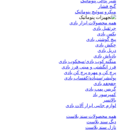
شیر پدالی پنوماتیک
گیج فشار
میکرو سوئیچ پنوماتیک
همه محصولات ابزار بادی
جرثقیل بادی
بکس بادی
پیچ گوشتی بادی
چکش بادی
دریل بادی
بادپاش بادی
منگنه کوب بادی/میخکوب بادی
فرز انگشتی و مینی فرز بادی
پرچ کن و مهره پرچ کن بادی
پولیشر/سنباده/کفساب بادی
جغجغه بادی
گریس پمپ بادی
کمپرسور باد
بالانسر
لوازم جانبی ابزار آلات بادی
همه محصولات سند بلاست
دیگ سند بلاست
نازل سند بلاست