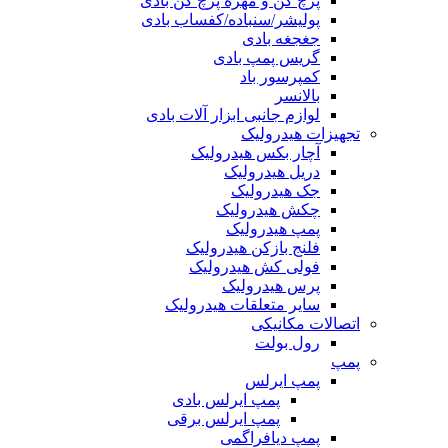
پرچ کن و مهره پرچ کن بادی
پولیشر/سنباده/کفساب بادی
جغجغه بادی
گریس پمپ بادی
کمپرسور باد
بالانسر
لوازم جانبی ابزار آلات بادی
تجهیزات هیدرولیک
آچار بکس هیدرولیک
دریل هیدرولیک
جک هیدرولیک
چکش هیدرولیک
پمپ هیدرولیک
فلنج بازکن هیدرولیک
فولی کش هیدرولیک
پرس هیدرولیک
سایر متعلقات هیدرولیک
اتصالات مکانیکی
رول بولت
پمپ
پمپ ایرلس
پمپ ایرلس بادی
پمپ ایرلس برقی
پمپ دیافراگمی