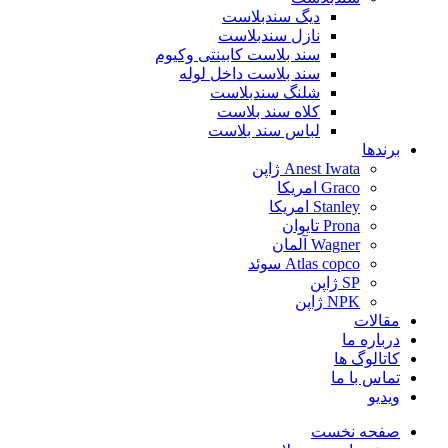
دیگ سندبلاست
نازل سندبلاست
سند بلاست کابینتی وکیوم
سند بلاست داخل لوله
شلنگ سندبلاست
کلاه سند بلاست
لباس سند بلاست
برندها
Anest Iwata ژاپن
Graco امریکا
Stanley امریکا
Prona تایوان
Wagner آلمان
Atlas copco سوئد
SP ژاپن
NPK ژاپن
مقالات
درباره ما
کاتالوگ ها
تماس با ما
ویدیو
صفحه نخست