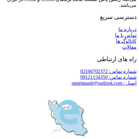
می‌باشد.
دسترسی سریع
درباره ما
تماس با ما
کاتالوگ ها
مقالات
راه های ارتباطی
شماره تماس: 02166702372
شماره تماس: 09121154350
ایمیل : ranginpash@outlook.com