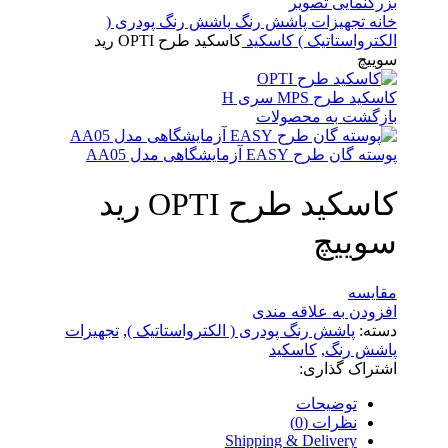
بزرگنمایی تصویر
خانه
تجهیزات پاشش رنگ
پاشش رنگ پودری (
الکترواستاتیک )
کاسکید
کاسکید طرح OPTI رید
سوییچ
کاسکید طرح MPS سری H
بازگشت به محصولات
پوسته گان طرح EASY آزمایشگاهی مدل AA05
کاسکید طرح OPTI رید
سوییچ
مقایسه
افزودن به علاقه مندی
دسته:
پاشش رنگ پودری ( الکترواستاتیک )
,
تجهیزات
پاشش رنگ
,
کاسکید
اشتراک گذاری:
توضیحات
نظرات (0)
Shipping & Delivery