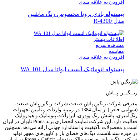
افزودن به علاقه مندی
پیستوله بادی پرونا مخصوص رنگ ماشین
مدل R-4300
اطلاعات بیشتر
مشاهده سریع
مقایسه
افزودن به علاقه مندی
پیستوله اتوماتیک آنست ایواتا مدل WA-101
رنــگیــن پــاش
معرفی شرکت رنگین پاش صنعت شرکت رنگین پاش صنعت
(سهامی خاص) از سال 1384 در زمینه واردات و تأمین تجهیزات
رنگ‌آمیزی، پاشش رنگ پودری، ابزارآلات پنوماتیک و هیدرولیک
فعالیت دارد. این شرکت نماینده انحصاری برند Prona تایوان در ایران
است و محصولات باکیفیت و استاندارد جهانی ارائه می‌دهد. همچنین
در حوزه سندبلاست، دیگ‌های فضای باز و کابین‌های مجهز تولید
می‌کند. رنگین پاش صنعت مالک برندهای Cefixit و Prona در ایران